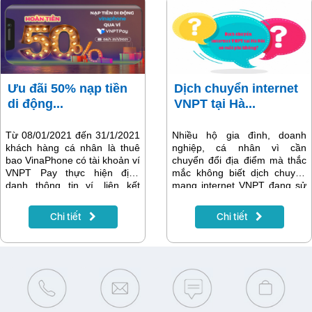
cửa theo quy định hiện hành.
ứng dụng VNPT Pay sẽ được
hoàn 20%, dưới đây là chi tiết
về chương trình khuyến mại.
Ưu đãi 50% nạp tiền
Dịch chuyển internet
di động...
VNPT tại Hà...
Từ 08/01/2021 đến 31/1/2021
Nhiều hộ gia đình, doanh
khách hàng cá nhân là thuê
nghiệp, cá nhân vì cần
bao VinaPhone có tài khoản ví
chuyển đổi địa điểm mà thắc
VNPT Pay thực hiện định
mắc không biết dịch chuyển
danh thông tin ví, liên kết
mạng internet VNPT đang sử
ngân hàng trực tiếp và thực
dụng từ địa chỉ cũ sang địa chỉ
hiện thành công giao dịch nạp
mới như thế nào? Có phát
Chi tiết
Chi tiết
tiền di động cho thuê bao
sinh chi phí gì không? Cùng
VinaPhone trả trước/thuê bao
theo dõi thông tin chi tiết trong
trả sau có đăng ký EZPay
bài viết sau.
bằng nguồn tiền ví VNPT Pay
sẽ nhận được ưu đãi 50% khi
nạp tiền di động VinaPhone
trả trước thành công cho
chính số thuê bao dùng đăng