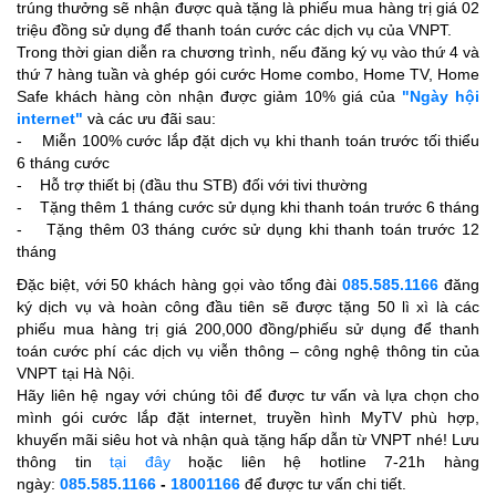
trúng thưởng sẽ nhận được quà tặng là phiếu mua hàng trị giá 02
triệu đồng sử dụng để thanh toán cước các dịch vụ của VNPT.
Trong thời gian diễn ra chương trình, nếu đăng ký vụ vào thứ 4 và
thứ 7 hàng tuần và ghép gói cước Home combo, Home TV, Home
Safe khách hàng còn nhận được giảm 10% giá của
"Ngày hội
internet"
và các ưu đãi sau:
- Miễn 100% cước lắp đặt dịch vụ khi thanh toán trước tối thiểu
6 tháng cước
- Hỗ trợ thiết bị (đầu thu STB) đối với tivi thường
- Tặng thêm 1 tháng cước sử dụng khi thanh toán trước 6 tháng
- Tặng thêm 03 tháng cước sử dụng khi thanh toán trước 12
tháng
Đặc biệt, với 50 khách hàng gọi vào tổng đài
085.585.1166
đăng
ký dịch vụ và hoàn công đầu tiên sẽ được tặng 50 lì xì là các
phiếu mua hàng trị giá 200,000 đồng/phiếu sử dụng để thanh
toán cước phí các dịch vụ viễn thông – công nghệ thông tin của
VNPT tại Hà Nội.
Hãy liên hệ ngay với chúng tôi để được tư vấn và lựa chọn cho
mình gói cước lắp đặt internet, truyền hình MyTV phù hợp,
khuyến mãi siêu hot và nhận quà tặng hấp dẫn từ VNPT nhé! Lưu
thông tin
tại đây
hoặc liên hệ hotline 7-21h hàng
ngày:
085.585.1166
-
18001166
để được tư vấn chi tiết.