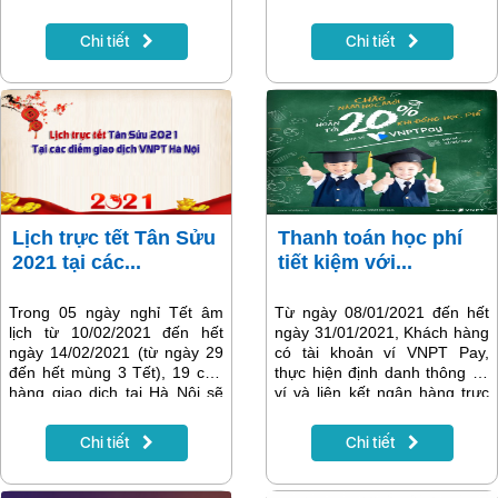
và trả sau, với tổng giá trị giải
cần đăng nhập portal? Dù
thưởng hơn 6 tỷ đồng.
không biết hoặc không nhớ
Chi tiết
Chi tiết
user/password đăng nhập
portal bạn vẫn có thể kiểm tra
và thanh toán cước viễn thông
VNPT qua website
https://vnptpay.vn/bill/. Hướng
dẫn chi tiết sẽ có trong bài viết
dưới đây!
Lịch trực tết Tân Sửu
Thanh toán học phí
2021 tại các...
tiết kiệm với...
Trong 05 ngày nghỉ Tết âm
Từ ngày 08/01/2021 đến hết
lịch từ 10/02/2021 đến hết
ngày 31/01/2021, Khách hàng
ngày 14/02/2021 (từ ngày 29
có tài khoản ví VNPT Pay,
đến hết mùng 3 Tết), 19 cửa
thực hiện định danh thông tin
hàng giao dịch tại Hà Nội sẽ
ví và liên kết ngân hàng trực
mở cửa phục vụ, không nghỉ
tiếp hoặc liên kết qua thẻ ATM
tết. Buổi sáng từ 08h00 đến
nội địa, thực hiện thành công
Chi tiết
Chi tiết
12h00, buổi chiều từ 13h00
giao dịch thanh toán tiền học
đến 17h00. Từ ngày mùng 4
phí SSC hoặc vnEdu bằng
toàn bộ các cửa hàng sẽ mở
nguồn tiền ví VNPT Pay trên