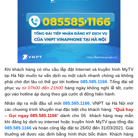
Khi khách hàng có nhu cầu lắp đặt Internet và truyền hình MyTV
tại Hà Nội muốn tư vấn dịch vụ một cách nhanh chóng và không
phải chờ đợi lâu có thể gọi tới hotline
085.585.1166
. Tổng đài sẽ
phục vụ
từ 07h00 đến 21h00
hàng ngày không nghỉ lễ tết, cước
gọi vào hotline áp dụng theo giá cước di động hiện hành.
Nhân dịp ra mắt đầu số mới
085.585.1166
, VNPT tại Hà Nội mở
các chương trình khuyến mại đặc biệt cho khách hàng:
“Quà hay
– Gọi ngay
085.585.1166
” dành cho 05 khách hàng may mắn
khi đăng ký dịch vụ internet hoặc truyền hình MyTV qua tổng đài
085.585.1166
và hoàn công lắp đặt từ 26/02 đến 31/03/2021. Giải
thưởng sẽ được xác định bằng hình thức bốc thăm. Khách hàng