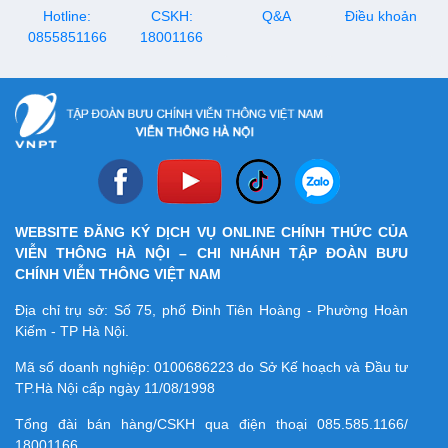
ký ví VNPT Pay, thông tin chi
Hotline:
CSKH:
Q&A
Điều khoản
tiết sẽ có trong bài viết dưới
0855851166
18001166
đây.
WEBSITE ĐĂNG KÝ DỊCH VỤ ONLINE CHÍNH THỨC CỦA
VIỄN THÔNG HÀ NỘI – CHI NHÁNH TẬP ĐOÀN BƯU
CHÍNH VIỄN THÔNG VIỆT NAM
Địa chỉ trụ sở: Số 75, phố Đinh Tiên Hoàng - Phường Hoàn
Kiếm - TP Hà Nội.
Mã số doanh nghiệp:
0100686223
do Sở Kế hoạch và Đầu tư
TP.Hà Nội cấp ngày 11/08/1998
Tổng đài bán hàng/CSKH qua điện thoại
085.585.1166/
18001166