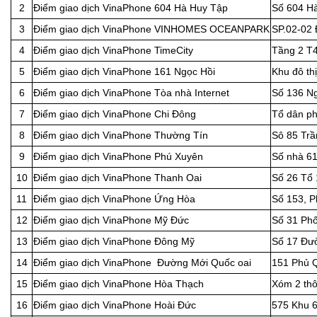
2
Điểm giao dịch VinaPhone 604 Hà Huy Tập
Số 604 Hà
3
Điểm giao dịch VinaPhone VINHOMES OCEANPARK
SP.02-02 
4
Điểm giao dịch VinaPhone TimeCity
Tầng 2 T4
5
Điểm giao dịch VinaPhone 161 Ngọc Hồi
Khu đô th
6
Điểm giao dịch VinaPhone Tòa nhà Internet
Số 136 Ng
7
Điểm giao dịch VinaPhone Chi Đông
Tổ dân ph
8
Điểm giao dịch VinaPhone Thường Tín
Sô 85 Tr
9
Điểm giao dịch VinaPhone Phú Xuyên
Số nhà 61
10
Điểm giao dịch VinaPhone Thanh Oai
Số 26 Tổ 
11
Điểm giao dịch VinaPhone Ứng Hòa
Số 153, P
12
Điểm giao dịch VinaPhone Mỹ Đức
Số 31 Phố
13
Điểm giao dịch VinaPhone Đông Mỹ
Số 17 Đườ
14
Điểm giao dịch VinaPhone Đường Mới Quốc oai
151 Phủ Q
15
Điểm giao dịch VinaPhone Hòa Thạch
Xóm 2 thô
16
Điểm giao dịch VinaPhone Hoài Đức
575 Khu 6