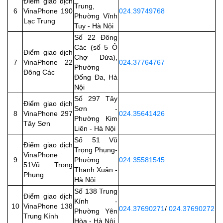
Điểm giao dịch
Trung,
6
VinaPhone 190
024.39749768
Phường Vĩnh
Lạc Trung
Tuy - Hà Nội
Số 22 Đông
Các (số 5 Ô
Điểm giao dịch
Chợ Dừa),
7
VinaPhone 22
024.37764767
Phường
Đông Các
Đống Đa, Hà
Nội
Số 297 Tây
Điểm giao dịch
Sơn -
8
VinaPhone 297
024.35641426
Phường Kim
Tây Sơn
Liên - Hà Nội
Số 51 Vũ
Điểm giao dịch
Trọng Phụng-
VinaPhone
9
Phường
024.35581545
51Vũ Trọng
Thanh Xuân -
Phụng
Hà Nội
Số 138 Trung
Điểm giao dịch
Kính -
10
VinaPhone 138
024.37690271
/
024.37690272
Phường Yên
Trung Kính
Hòa - Hà Nội