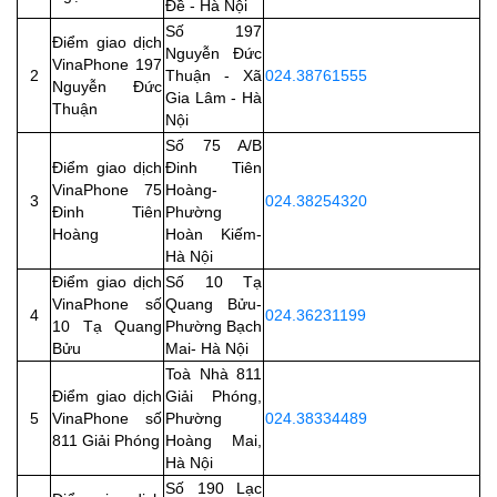
Đề - Hà Nội
Số 197
Điểm giao dịch
Nguyễn Đức
VinaPhone 197
2
Thuận - Xã
024.38761555
Nguyễn Đức
Gia Lâm - Hà
Thuận
Nội
Số 75 A/B
Điểm giao dịch
Đinh Tiên
VinaPhone 75
Hoàng-
3
024.38254320
Đinh Tiên
Phường
Hoàng
Hoàn Kiếm-
Hà Nội
Điểm giao dịch
Số 10 Tạ
VinaPhone số
Quang Bửu-
4
024.36231199
10 Tạ Quang
Phường Bạch
Bửu
Mai- Hà Nội
Toà Nhà 811
Điểm giao dịch
Giải Phóng,
5
VinaPhone số
Phường
024.38334489
811 Giải Phóng
Hoàng Mai,
Hà Nội
Số 190 Lạc