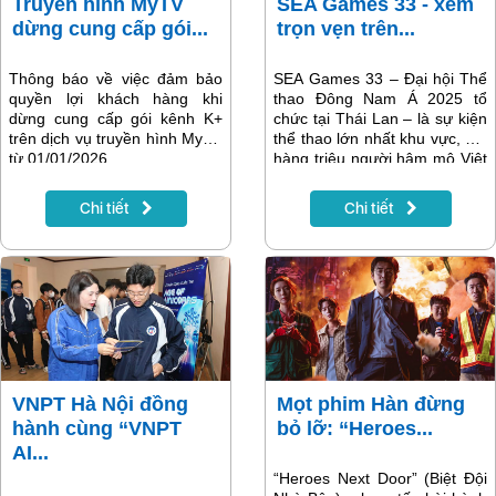
Truyền hình MyTV
SEA Games 33 - xem
dừng cung cấp gói...
trọn vẹn trên...
Thông báo về việc đảm bảo
SEA Games 33 – Đại hội Thể
quyền lợi khách hàng khi
thao Đông Nam Á 2025 tổ
dừng cung cấp gói kênh K+
chức tại Thái Lan – là sự kiện
trên dịch vụ truyền hình MyTV
thể thao lớn nhất khu vực, nơi
từ 01/01/2026
hàng triệu người hâm mộ Việt
Nam dõi theo từng bước tiến
của đoàn thể thao nước nhà.
Chi tiết
Chi tiết
Để khán giả theo dõi thuận
tiện, Truyền hình MyTV phát
trực tiếp các nội dung SEA
Games 33 thông qua các
kênh VTV giúp người xem
nắm trọn diễn biến đại hội mọi
lúc, mọi nơi.
VNPT Hà Nội đồng
Mọt phim Hàn đừng
hành cùng “VNPT
bỏ lỡ: “Heroes...
AI...
“Heroes Next Door” (Biệt Đội