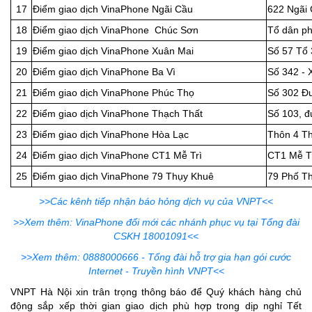
17
Điểm giao dịch VinaPhone Ngãi Cầu
622 Ngãi 
18
Điểm giao dịch VinaPhone Chúc Sơn
Tổ dân p
19
Điểm giao dịch VinaPhone Xuân Mai
Số 57 Tổ 
20
Điểm giao dịch VinaPhone Ba Vì
Số 342 - 
21
Điểm giao dịch VinaPhone Phúc Thọ
Số 302 Đư
22
Điểm giao dịch VinaPhone Thạch Thất
Số 103, đ
23
Điểm giao dịch VinaPhone Hòa Lạc
Thôn 4 Th
24
Điểm giao dịch VinaPhone CT1 Mễ Trì
CT1 Mễ T
25
Điểm giao dịch VinaPhone 79 Thụy Khuê
79 Phố Th
>>Các kênh tiếp nhận báo hỏng dịch vụ của VNPT<<
>>Xem thêm: VinaPhone đổi mới các nhánh phục vụ tại Tổng đài
CSKH 18001091<<
>>Xem thêm: 0888000666 - Tổng đài hỗ trợ gia hạn gói cước
Internet - Truyền hình VNPT<<
VNPT Hà Nội xin trân trọng thông báo để Quý khách hàng chủ
động sắp xếp thời gian giao dịch phù hợp trong dịp nghỉ Tết