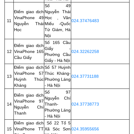
Số 49
Điểm giao dịch
Nguyễn Thái
VinaPhone 49
Học , Văn
11
024.37476483
Nguyễn Thái
Miếu -Quốc
Học
Tử Giám, Hà
Nội
Số 165 Cầu
Điểm giao dịch
Giấy -
12
VinaPhone 165
024.32262258
Phường Cầu
Cầu Giấy
Giấy - Hà Nội
Điểm giao dịch
Số 57 Huỳnh
VinaPhone 57
Thúc Kháng-
13
024.37731188
Huỳnh Thúc
Phường Láng
Kháng
- Hà Nội
Số 97
Điểm giao dịch
Nguyễn Chí
VinaPhone 97
14
Thanh-
024.37738773
Nguyễn Chí
Phường Láng
Thanh
- Hà Nội
Điểm giao dịch
Số 22 Tổ 5
15
VinaPhone TT
Xã Sóc Sơn
024.35955656