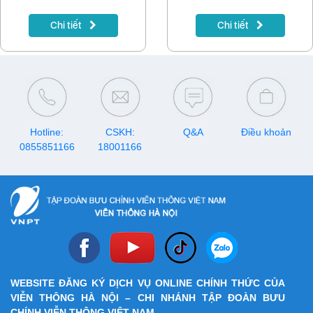
iPhone 17”, diễn ra từ ngày
nói trên MyTV. Không cần
01/12/2025 đến 01/02/2026
bấm tìm từng chữ, không phải
Chi tiết
Chi tiết
trên phạm vi toàn quốc. Tổng
lướt menu dài – chỉ cần nói,
giá trị giải thưởng của chương
TV tự hiểu.
trình lên tới gần 4,2 tỷ đồng,
bao gồm nhiều phần quà
công nghệ cao cấp.
Hotline:
CSKH:
Q&A
Điều khoản
0855851166
18001166
WEBSITE ĐĂNG KÝ DỊCH VỤ ONLINE CHÍNH THỨC CỦA
VIỄN THÔNG HÀ NỘI – CHI NHÁNH TẬP ĐOÀN BƯU
CHÍNH VIỄN THÔNG VIỆT NAM