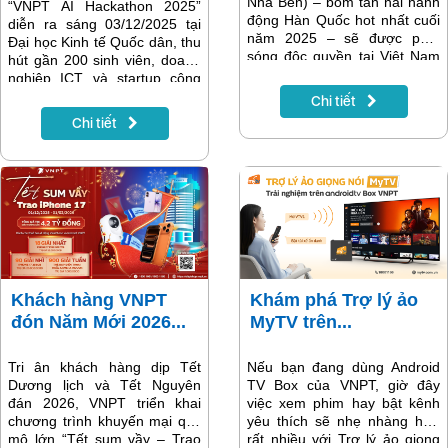
Nhà Bên) – bom tấn hài hành
“VNPT AI Hackathon 2025”
động Hàn Quốc hot nhất cuối
diễn ra sáng 03/12/2025 tại
năm 2025 – sẽ được phát
Đại học Kinh tế Quốc dân, thu
sóng độc quyền tại Việt Nam
hút gần 200 sinh viên, doanh
trên MyTV. Khán giả có thể
nghiệp ICT và startup công
theo dõi trọn vẹn bộ phim
nghệ. Đây là sân chơi trí tuệ
Chi tiết
ngay khi ra mắt, chỉ trên nền
dành cho những bạn trẻ yêu
Chi tiết
tảng MyTV.
thích trí tuệ nhân tạo, đồng
thời là dịp để VNPT Hà Nội
tiếp cận trực tiếp nhóm khách
hàng trẻ – nhóm khách hàng
có nhu cầu lớn về công nghệ,
tốc độ và trải nghiệm số.
Khách hàng VNPT
Khám phá Trợ lý ảo
đón Năm Mới 2026...
MyTV trên...
Tri ân khách hàng dịp Tết
Nếu bạn đang dùng Android
Dương lịch và Tết Nguyên
TV Box của VNPT, giờ đây
đán 2026, VNPT triển khai
việc xem phim hay bật kênh
chương trình khuyến mại quy
yêu thích sẽ nhẹ nhàng hơn
mô lớn “Tết sum vầy – Trao
rất nhiều với Trợ lý ảo giọng