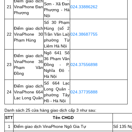
Điểm giao dịch
Sơn - Xã Đan
21
VinaPhone Đan
024.33886262
Phượng - Hà
Phượng
Nội
Số 30 Phạm
Điểm giao dịch
Hùng (số 2
22
VinaPhone 30
Trần Văn Lai)
024.38687755
Phạm Hùng
phường Từ
Liêm Hà Nội
Ngõ 641 Số
Điểm giao dịch
36 Phạm Văn
VinaPhone 36
23
Đồng - P,
024.37556898
Phạm Văn
Nghĩa Đô -
Đồng
Hà Nội
Số 664 Lạc
Điểm giao dịch
Long Quân -
24
VinaPhone 664
024.37735888
phường Tây
Lạc Long Quân
Hồ - Hà Nội
Danh sách 25 cửa hàng giao dịch cấp 3 như sau:
STT
Tên CHGD
1
Điểm giao dịch VinaPhone Ngô Gia Tự
Số 135 Ng