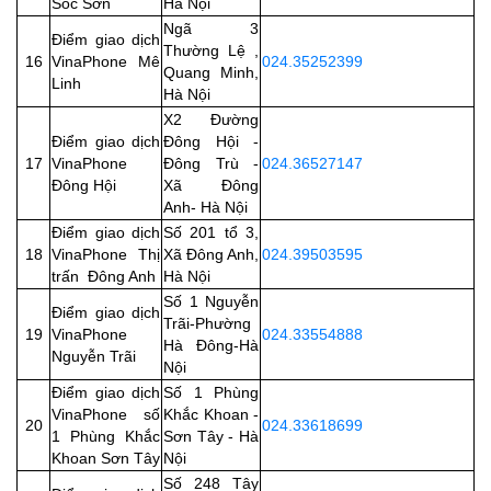
Sóc Sơn
Hà Nội
Ngã 3
Điểm giao dịch
Thường Lệ ,
16
VinaPhone Mê
024.35252399
Quang Minh,
Linh
Hà Nội
X2 Đường
Điểm giao dịch
Đông Hội -
17
VinaPhone
Đông Trù -
024.36527147
Đông Hội
Xã Đông
Anh- Hà Nội
Điểm giao dịch
Số 201 tổ 3,
18
VinaPhone Thị
Xã Đông Anh,
024.39503595
trấn Đông Anh
Hà Nội
Số 1 Nguyễn
Điểm giao dịch
Trãi-Phường
19
VinaPhone
024.33554888
Hà Đông-Hà
Nguyễn Trãi
Nội
Điểm giao dịch
Số 1 Phùng
VinaPhone số
Khắc Khoan -
20
024.33618699
1 Phùng Khắc
Sơn Tây - Hà
Khoan Sơn Tây
Nội
Số 248 Tây