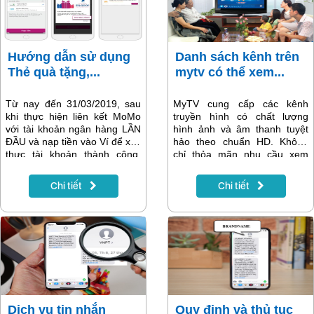
1 Thẻ quà tặng tương tự trị
giá 50.000đ.
Hướng dẫn sử dụng
Danh sách kênh trên
Thẻ quà tặng,...
mytv có thể xem...
Từ nay đến 31/03/2019, sau
MyTV cung cấp các kênh
khi thực hiện liên kết MoMo
truyền hình có chất lượng
với tài khoản ngân hàng LẦN
hình ảnh và âm thanh tuyệt
ĐẦU và nạp tiền vào Ví để xác
hảo theo chuẩn HD. Không
thực tài khoản thành công,
chỉ thỏa mãn nhu cầu xem
khách hàng sẽ nhận được
truyền hình như thông
Thẻ quà tặng đầu tiên trị giá
thường, truyền hình MyTV
Chi tiết
Chi tiết
50.000đ dùng để thanh toán
còn cho phép người dùng
tất cả dịch vụ của VNPT -
xem lại các chương trình đã
VinaPhone trên Ví MoMo. Vậy
phát trong vòng 24 đến 72 giờ
sử dụng các thẻ này như thế
của 61 kênh.
nào để được nhận thẻ
50.000đ tiếp theo? bài viết
sau sẽ hướng dẫn chị tiết.
Dịch vụ tin nhắn
Quy định và thủ tục