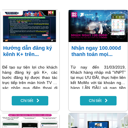
Hướng dẫn đăng ký
Nhận ngay 100.000đ
kênh K+ trên...
thanh toán mọi...
Để tạo sự tiện lợi cho khách
Từ nay đến 31/03/2019,
hàng đăng ký gói K+, các
Khách hàng nhập mã “VNPT”
bước đăng ký được thao tác
tại mục ƯU ĐÃI, thực hiện liên
trực tiếp trên màn hình TV và
kết MoMo với tài khoản ngân
xác nhận qua điện thoại di
hàng LẦN ĐẦU và nạp tiền
động.
vào Ví để xác thực tài khoản:
Nhận ngay Thẻ quà tặng đầu
Chi tiết
Chi tiết
tiên trị giá 50.000đ dùng để
thanh toán tất cả dịch vụ của
VNPT - VinaPhone trên Ví
MoMo. Ngay khi Thẻ quà tặng
đầu được sử dụng, nhận tiếp