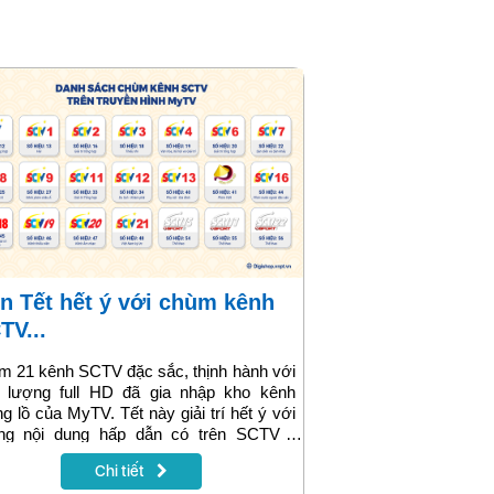
TV...
 21 kênh SCTV đặc sắc, thịnh hành với
t lượng full HD đã gia nhập kho kênh
g lồ của MyTV. Tết này giải trí hết ý với
ng nội dung hấp dẫn có trên SCTV -
 kênh trong nước có rating top đầu Việt
Chi tiết
.