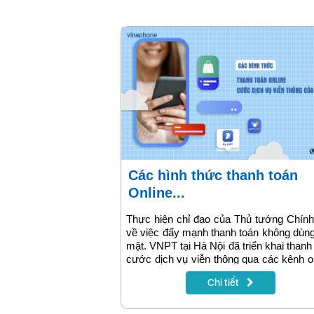
cao với chi phí ưu đãi.
Các hình thức thanh toán
Online...
Thực hiện chỉ đạo của Thủ tướng Chín
về việc đẩy mạnh thanh toán không dùng
mặt. VNPT tại Hà Nội đã triển khai thanh
cước dịch vụ viễn thông qua các kênh o
như ứng dụng MyVNPT, ví điện tử hoặc
Chi tiết
hàng. Hình thức thanh toán online giúp 
hàng tiết kiệm thời gian và chủ động 
toán cước dịch vụ, bài viết dưới đâ