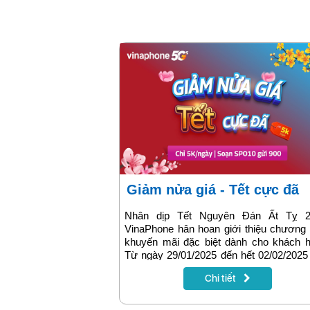
Giảm nửa giá - Tết cực đã
Nhân dịp Tết Nguyên Đán Ất Tỵ 2
VinaPhone hân hoan giới thiệu chương 
khuyến mãi đặc biệt dành cho khách h
Từ ngày 29/01/2025 đến hết 02/02/2025
từ mùng 1 đến mùng 5 Tết), gói 
Chi tiết
SPOTV10 sẽ được giảm giá 50%, chỉ
5.000đ/ngày. Đây là cơ hội tuyệt vờ
khách hàng trải nghiệm dịch vụ chất 