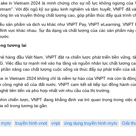
ake in Vietnam 2024 là minh chứng cho sự nỗ lực không ngừng của VN
tnam". Với đội ngũ kỹ sư giàu kinh nghiệm và tâm huyết, VNPT đã và 
ông tin và truyền thông chất lượng cao, góp phần thúc đẩy quá trình c
ều sản phẩm và dịch vụ khác như VNPT Pay, VNPT eLearning, VNPT HI
lĩnh vực khác nhau. Sự đa dạng và chất lượng của các sản phẩm này
 nước.
ong tương lai
hệ hàng đầu Việt Nam, VNPT đặt ra chiến lược phát triển bền vững, 
5G. Việc đầu tư mạnh mẽ vào hạ tầng và nguồn nhân lực chất lượng c
phần nâng cao chất lượng cuộc sống và thúc đẩy sự phát triển của xã 
e in Vietnam 2024 không chỉ là niềm tự hào của VNPT mà còn là động 
iển công nghệ số của đất nước. VNPT cam kết sẽ tiếp tục đồng hành 
hệ tiên tiến và phù hợp nhất với nhu cầu của thị trường.
ìn chiến lược, VNPT đang khẳng định vai trò quan trọng trong việc d
a số trong tương lai gần.
h mytv
truyền hình vnot
vnpt
ứng dụng truyền hình mytv
Giải t