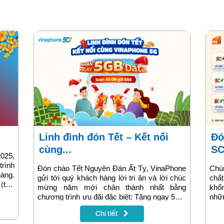
Linh đình đón Tết – Kết nối
Đón Tết hết ý với chùm kênh
cùng...
SC
025,
trình
Đón chào Tết Nguyên Đán Ất Tỵ, VinaPhone
Chùm
àng.
gửi tới quý khách hàng lời tri ân và lời chúc
chấ
 (tức
mừng năm mới chân thành nhất bằng
khổn
cước
chương trình ưu đãi đặc biệt: Tặng ngay 5GB
nhữ
 còn
Data 5G hoàn toàn miễn phí. Đây là cơ hội
chùm
i để
Chi tiết
để khách hàng trải nghiệm công nghệ 5G tiên
Nam
lượng