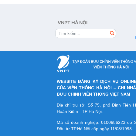
hướng dẫn chi tiết cách thanh toán cước
vụ viễn thông VNPT ngay tại nhà thật
giản, nhanh chóng và thuận tiện.
VNPT HÀ NỘI
WEBSITE ĐĂNG KÝ DỊCH VỤ ONLIN
CỦA VIỄN THÔNG HÀ NỘI – CHI NH
BƯU CHÍNH VIỄN THÔNG VIỆT NAM
Địa chỉ trụ sở: Số 75, phố Đinh Tiên
Hoàn Kiếm - TP Hà Nội.
Mã số doanh nghiệp:
0100686223
do S
Đầu tư TP.Hà Nội cấp ngày 11/08/1998