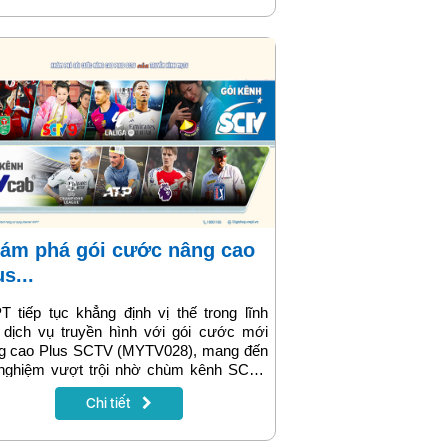
s...
 tiếp tục khẳng định vị thế trong lĩnh
 dịch vụ truyền hình với gói cước mới
g cao Plus SCTV (MYTV028), mang đến
i nghiệm vượt trội nhờ chùm kênh SCTV
dạng và chất lượng cao. Hãy cùng khám
Chi tiết
chi tiết về gói cước này và so sánh sự
 biệt với gói Nâng cao Plus (MYTV024)
họn lựa giải pháp giải trí phù hợp nhất