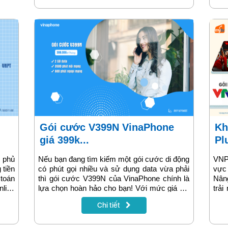
tiến với tốc độ truy cập siêu nhanh, giúp tận
hưởng trọn vẹn mùa Tết vui vẻ và đầm ấm.
Gói cước V399N VinaPhone
Khám phá gói cước nâng cao
giá 399k...
Plu
h phủ
Nếu bạn đang tìm kiếm một gói cước di động
VNPT
 tiền
có phút gọi nhiều và sử dụng data vừa phải
vực
 toán
thì gói cước V399N của VinaPhone chính là
Nân
nline
lựa chọn hoàn hảo cho bạn! Với mức giá chỉ
trả
 ngân
399.000đ/tháng, bạn sẽ có ngay 2 GB data
đa 
Chi tiết
khách
và 4800 phút gọi giúp tối ưu hóa chi phí và
phá 
thanh
nâng cao trải nghiệm di động. Cùng xem
khác
y sẽ
thông tin chi tiết về gói cước trong bài viết
để c