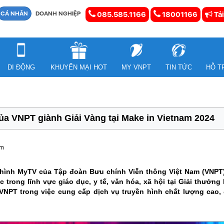
CÁ NHÂN
DOANH NGHIỆP
085.585.1166
18001166
Tải
DI ĐỘNG
KHUYẾN MẠI HOT
MY VNPT
TIN TỨC
HỖ T
a VNPT giành Giải Vàng tại Make in Vietnam 2024
em
hình MyTV của Tập đoàn Bưu chính Viễn thông Việt Nam (VNPT
trong lĩnh vực giáo dục, y tế, văn hóa, xã hội tại Giải thưởng
VNPT trong việc cung cấp dịch vụ truyền hình chất lượng cao