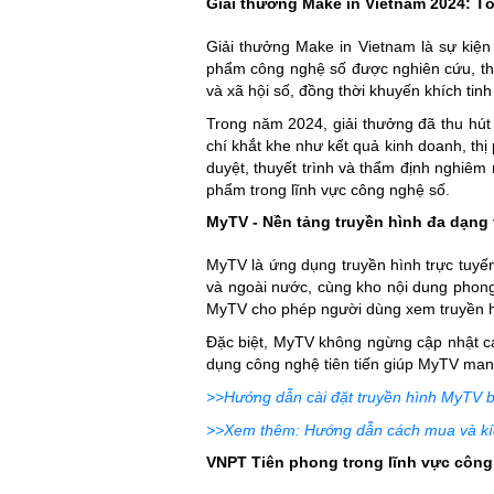
Giải thưởng Make in Vietnam 2024: T
Giải thưởng Make in Vietnam là sự kiệ
phẩm công nghệ số được nghiên cứu, thiết
và xã hội số, đồng thời khuyến khích tinh
Trong năm 2024, giải thưởng đã thu hú
chí khắt khe như kết quả kinh doanh, thị
duyệt, thuyết trình và thẩm định nghiê
phẩm trong lĩnh vực công nghệ số.
MyTV - Nền tảng truyền hình đa dạng v
MyTV là ứng dụng truyền hình trực tuyến
và ngoài nước, cùng kho nội dung phong 
MyTV cho phép người dùng xem truyền hìn
Đặc biệt, MyTV không ngừng cập nhật cá
dụng công nghệ tiên tiến giúp MyTV man
>>Hướng dẫn cài đặt truyền hình MyTV b
>>Xem thêm: Hướng dẫn cách mua và kí
VNPT Tiên phong trong lĩnh vực công