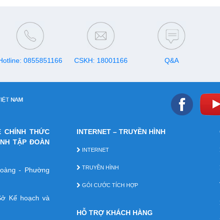
 dịch
dưới đây nhé!
cho 
 đơn
Hotline: 0855851166
CSKH: 18001166
Q&A
E CHÍNH THỨC
INTERNET – TRUYỀN HÌNH
ÁNH TẬP ĐOÀN
INTERNET
TRUYỀN HÌNH
 Hoàng - Phường
GÓI CƯỚC TÍCH HỢP
ở Kế hoạch và
HỖ TRỢ KHÁCH HÀNG