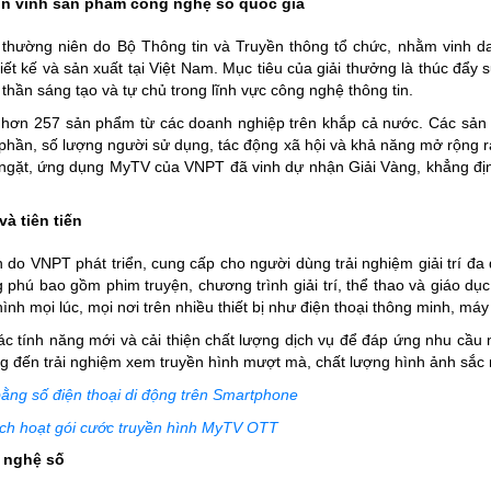
ôn vinh sản phẩm công nghệ số quốc gia
n thường niên do Bộ Thông tin và Truyền thông tổ chức, nhằm vinh d
 kế và sản xuất tại Việt Nam. Mục tiêu của giải thưởng là thúc đẩy s
 thần sáng tạo và tự chủ trong lĩnh vực công nghệ thông tin.
t hơn 257 sản phẩm từ các doanh nghiệp trên khắp cả nước. Các sản 
 phần, số lượng người sử dụng, tác động xã hội và khả năng mở rộng r
m ngặt, ứng dụng MyTV của VNPT đã vinh dự nhận Giải Vàng, khẳng đ
à tiên tiến
 do VNPT phát triển, cung cấp cho người dùng trải nghiệm giải trí đa
phú bao gồm phim truyện, chương trình giải trí, thể thao và giáo dục.
h mọi lúc, mọi nơi trên nhiều thiết bị như điện thoại thông minh, máy
c tính năng mới và cải thiện chất lượng dịch vụ để đáp ứng nhu cầu
g đến trải nghiệm xem truyền hình mượt mà, chất lượng hình ảnh sắc
ằng số điện thoại di động trên Smartphone
ch hoạt gói cước truyền hình MyTV OTT
 nghệ số