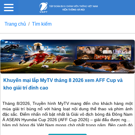
Trang chủ
Tìm kiếm
Khuyến mại lắp MyTV tháng 8 2026 xem AFF Cup và
kho giải trí đỉnh cao
Tháng 8/2026, Truyền hình MyTV mang đến cho khách hàng một
mùa giải trí bùng nổ với hàng loạt nội dung thể thao và phim ảnh
đặc sắc. Điểm nhấn nổi bật nhất là Giải vô địch bóng đá Đông Nam
Á ASEAN Hyundai Cup 2026 (AFF Cup 2026) – giải đấu được người
hâm mộ bóng đá Việt Nam mong chờ nhất trong năm. Bên cạnh đó
là nhiều giải đấu quốc tế hấp dẫn, gameshow đình đám và các bộ