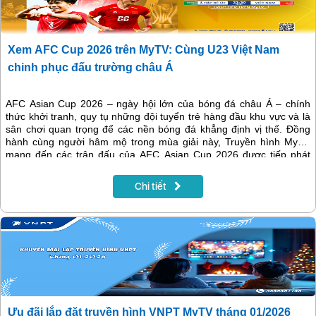
Xem AFC Cup 2026 trên MyTV: Cùng U23 Việt Nam
chinh phục đấu trường châu Á
AFC Asian Cup 2026 – ngày hội lớn của bóng đá châu Á – chính
thức khởi tranh, quy tụ những đội tuyển trẻ hàng đầu khu vực và là
sân chơi quan trọng để các nền bóng đá khẳng định vị thế. Đồng
hành cùng người hâm mộ trong mùa giải này, Truyền hình MyTV
mang đến các trận đấu của AFC Asian Cup 2026 được tiếp phát
chính thống, giúp khán giả theo dõi trọn vẹn giải đấu trong một
không gian giải trí hiện đại, tiện lợi và giàu cảm xúc.
Chi tiết
Ưu đãi lắp đặt truyền hình VNPT MyTV tháng 01/2026