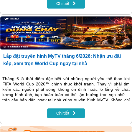
phim phát song song với nước ngoài, giúp MyTV tiếp tục khẳng định
Chi tiết
vị thế là nền tảng giải trí hàng đầu dành cho mọi gia đình.
Lắp đặt truyền hình MyTV tháng 6/2026: Nhận ưu đãi
kép, xem trọn World Cup ngay tại nhà
Tháng 6 là thời điểm đặc biệt với những người yêu thể thao khi
FIFA World Cup 2026™ chính thức khởi tranh. Thay vì phải tìm
kiếm các nguồn phát sóng không ổn định hoặc lo lắng về chất
lượng hình ảnh, bạn hoàn toàn có thể tận hưởng trọn vẹn những
trận cầu hấp dẫn ngay tại nhà cùng truyền hình MyTV. Không chỉ
mang đến kho nội dung giải trí phong phú, tháng 6/2026 VNPT còn
triển khai chương trình khuyến mại hấp dẫn dành cho khách hàng
Chi tiết
đăng ký mới dịch vụ Internet và truyền hình MyTV tại Hà Nội.