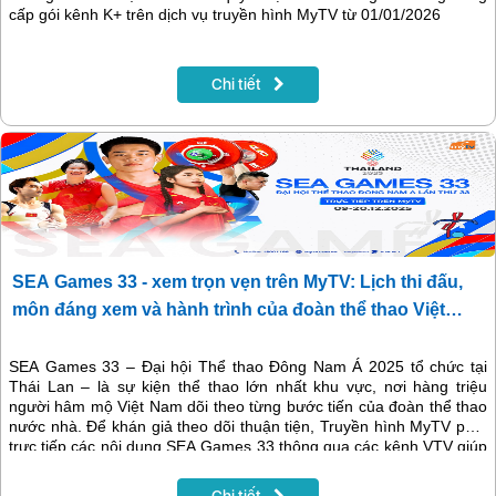
cấp gói kênh K+ trên dịch vụ truyền hình MyTV từ 01/01/2026
Chi tiết
SEA Games 33 - xem trọn vẹn trên MyTV: Lịch thi đấu,
môn đáng xem và hành trình của đoàn thể thao Việt
Nam
SEA Games 33 – Đại hội Thể thao Đông Nam Á 2025 tổ chức tại
Thái Lan – là sự kiện thể thao lớn nhất khu vực, nơi hàng triệu
người hâm mộ Việt Nam dõi theo từng bước tiến của đoàn thể thao
nước nhà. Để khán giả theo dõi thuận tiện, Truyền hình MyTV phát
trực tiếp các nội dung SEA Games 33 thông qua các kênh VTV giúp
người xem nắm trọn diễn biến đại hội mọi lúc, mọi nơi.