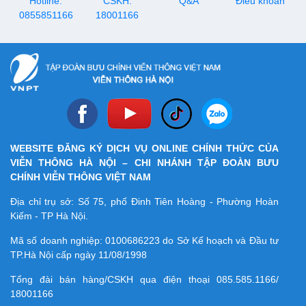
Hotline:
CSKH:
Q&A
Điều khoản
0855851166
18001166
WEBSITE ĐĂNG KÝ DỊCH VỤ ONLINE CHÍNH THỨC CỦA
VIỄN THÔNG HÀ NỘI – CHI NHÁNH TẬP ĐOÀN BƯU
CHÍNH VIỄN THÔNG VIỆT NAM
Địa chỉ trụ sở: Số 75, phố Đinh Tiên Hoàng - Phường Hoàn
Kiếm - TP Hà Nội.
Mã số doanh nghiệp:
0100686223
do Sở Kế hoạch và Đầu tư
TP.Hà Nội cấp ngày 11/08/1998
Tổng đài bán hàng/CSKH qua điện thoại
085.585.1166/
18001166