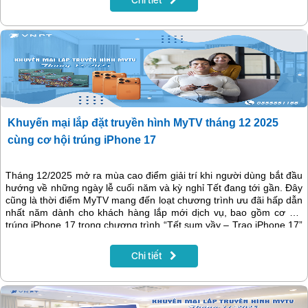
Chi tiết
Khuyến mại lắp đặt truyền hình MyTV tháng 12 2025
cùng cơ hội trúng iPhone 17
Tháng 12/2025 mở ra mùa cao điểm giải trí khi người dùng bắt đầu
hướng về những ngày lễ cuối năm và kỳ nghỉ Tết đang tới gần. Đây
cũng là thời điểm MyTV mang đến loạt chương trình ưu đãi hấp dẫn
nhất năm dành cho khách hàng lắp mới dịch vụ, bao gồm cơ hội
trúng iPhone 17 trong chương trình “Tết sum vầy – Trao iPhone 17”
và tặng thẻ VinID trị giá đến 200.000 đồng khi đăng ký lắp đặt
truyền hình MyTV online. Cùng với ưu đãi lớn, MyTV giới thiệu hệ
Chi tiết
thống nội dung thể thao, phim ảnh và giải trí đặc sắc trong tháng
12, tạo nên trải nghiệm trọn vẹn cho mọi gia đình.