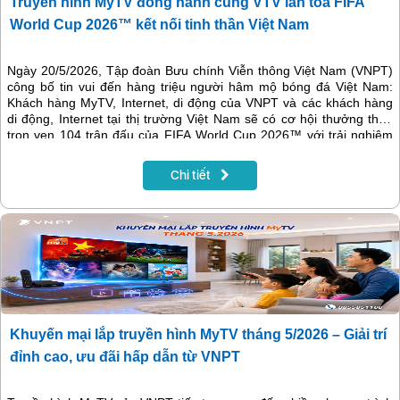
Truyền hình MyTV đồng hành cùng VTV lan tỏa FIFA
World Cup 2026™ kết nối tinh thần Việt Nam
Ngày 20/5/2026, Tập đoàn Bưu chính Viễn thông Việt Nam (VNPT)
công bố tin vui đến hàng triệu người hâm mộ bóng đá Việt Nam:
Khách hàng MyTV, Internet, di động của VNPT và các khách hàng
di động, Internet tại thị trường Việt Nam sẽ có cơ hội thưởng thức
trọn vẹn 104 trận đấu của FIFA World Cup 2026™ với trải nghiệm
vượt trội. Tin vui này là kết quả của quá trình làm việc tích cực và
chuyên nghiệp của VNPT với Đài truyền hình Việt Nam (VTV) để đạt
Chi tiết
được thỏa thuận về bản quyền phát sóng FIFA World Cup 2026TM
trên Truyền hình MyTV.
Khuyến mại lắp truyền hình MyTV tháng 5/2026 – Giải trí
đỉnh cao, ưu đãi hấp dẫn từ VNPT