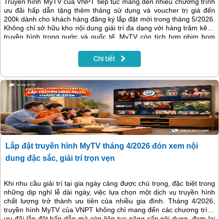
Truyền hình MyTV của VNPT tiếp tục mang đến nhiều chương trình
ưu đãi hấp dẫn tặng thêm tháng sử dụng và voucher trị giá đến
200k dành cho khách hàng đăng ký lắp đặt mới trong tháng 5/2026.
Không chỉ sở hữu kho nội dung giải trí đa dạng với hàng trăm kênh
truyền hình trong nước và quốc tế, MyTV còn tích hợp phim bom
tấn, thể thao, thiếu nhi, karaoke và nhiều tiện ích thông minh ngay
trên tivi. Đây là lựa chọn phù hợp cho mọi gia đình muốn tận hưởng
Chi tiết
không gian giải trí chất lượng với chi phí tiết kiệm.
Lắp đặt truyền hình MyTV tháng 4/2026 đón xem nội
dung đặc sắc, giải trí trọn vẹn
Khi nhu cầu giải trí tại gia ngày càng được chú trọng, đặc biệt trong
những dịp nghỉ lễ dài ngày, việc lựa chọn một dịch vụ truyền hình
chất lượng trở thành ưu tiên của nhiều gia đình. Tháng 4/2026,
truyền hình MyTV của VNPT không chỉ mang đến các chương trình
ưu đãi lắp đặt hấp dẫn mà còn liên tục nâng cấp nội dung, đem lại