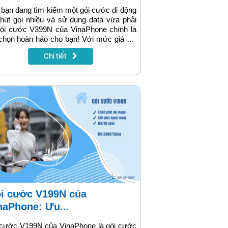
bạn đang tìm kiếm một gói cước di động
hút gọi nhiều và sử dụng data vừa phải
gói cước V399N của VinaPhone chính là
chọn hoàn hảo cho bạn! Với mức giá chỉ
.000đ/tháng, bạn sẽ có ngay 2 GB data
Chi tiết
800 phút gọi giúp tối ưu hóa chi phí và
g cao trải nghiệm di động. Cùng xem
g tin chi tiết về gói cước trong bài viết
 đây nhé!
naPhone: Ưu...
 cước V199N của VinaPhone là gói cước