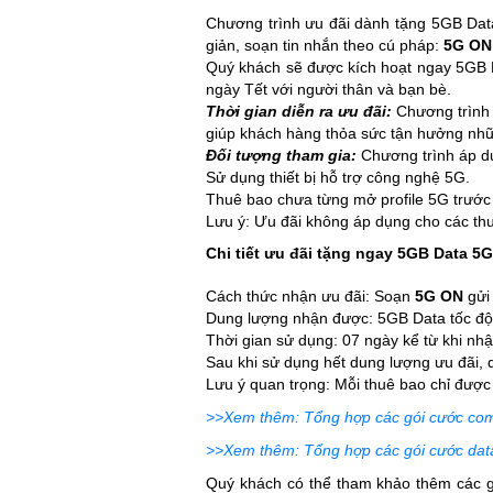
Chương trình ưu đãi dành tặng 5GB Data
giản, soạn tin nhắn theo cú pháp:
5G ON
Quý khách sẽ được kích hoạt ngay 5GB Da
ngày Tết với người thân và bạn bè.
Thời gian diễn ra ưu đãi:
Chương trình 
giúp khách hàng thỏa sức tận hưởng nhữ
Đối tượng tham gia:
Chương trình áp dụ
Sử dụng thiết bị hỗ trợ công nghệ 5G.
Thuê bao chưa từng mở profile 5G trướ
Lưu ý: Ưu đãi không áp dụng cho các thuê 
Chi tiết ưu đãi tặng ngay 5GB Data 5G
Cách thức nhận ưu đãi: Soạn
5G ON
gử
Dung lượng nhận được: 5GB Data tốc độ
Thời gian sử dụng: 07 ngày kể từ khi nh
Sau khi sử dụng hết dung lượng ưu đãi, q
Lưu ý quan trọng: Mỗi thuê bao chỉ được
>>Xem thêm: Tổng hợp các gói cước comb
>>Xem thêm: Tổng hợp các gói cước dat
Quý khách có thể tham khảo thêm các g