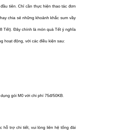
ầu tiên. Chỉ cần thực hiện thao tác đơn
m, hay chia sẻ những khoảnh khắc sum vầy
 Tết). Đây chính là món quà Tết ý nghĩa
g hoạt động, với các điều kiện sau:
ử dụng gói M0 với chi phí 75đ/50KB.
 hỗ trợ chi tiết, vui lòng liên hệ tổng đài