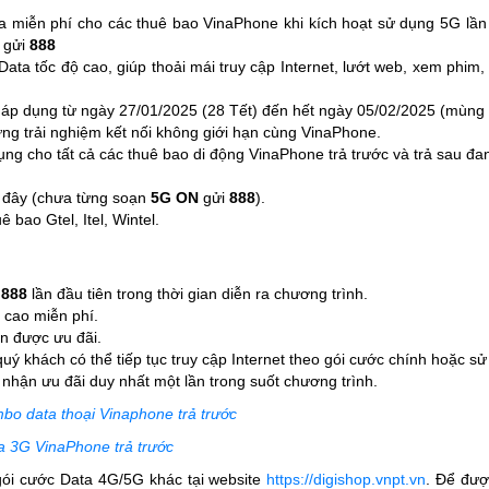
 miễn phí cho các thuê bao VinaPhone khi kích hoạt sử dụng 5G lần đ
gửi
888
ta tốc độ cao, giúp thoải mái truy cập Internet, lướt web, xem phi
áp dụng từ ngày 27/01/2025 (28 Tết) đến hết ngày 05/02/2025 (mùng 8
ng trải nghiệm kết nối không giới hạn cùng VinaPhone.
ng cho tất cả các thuê bao di động VinaPhone trả trước và trả sau đan
c đây (chưa từng soạn
5G ON
gửi
888
).
bao Gtel, Itel, Wintel.
i
888
lần đầu tiên trong thời gian diễn ra chương trình.
 cao miễn phí.
ận được ưu đãi.
uý khách có thể tiếp tục truy cập Internet theo gói cước chính hoặc s
 nhận ưu đãi duy nhất một lần trong suốt chương trình.
o data thoại Vinaphone trả trước
a 3G VinaPhone trả trước
ói cước Data 4G/5G khác tại website
https://digishop.vnpt.vn
. Để được