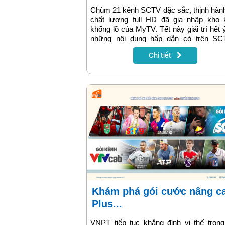
Chùm 21 kênh SCTV đặc sắc, thịnh hàn
chất lượng full HD đã gia nhập kho 
khổng lồ của MyTV. Tết này giải trí hết 
những nội dung hấp dẫn có trên SC
chùm kênh trong nước có rating top đầu
Chi tiết
Nam.
Khám phá gói cước nâng cao
Plus...
VNPT tiếp tục khẳng định vị thế trong