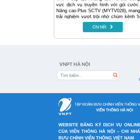
vực dịch vụ truyền hình với gói cước
Nâng cao Plus SCTV (MYTV028), mang
trải nghiệm vượt trội nhờ chùm kênh 
đa dạng và chất lượng cao. Hãy cùng 
Chi tiết
phá chi tiết về gói cước này và so sá
khác biệt với gói Nâng cao Plus (MYT
để chọn lựa giải pháp giải trí phù hợp
cho gia đình bạn.
VNPT HÀ NỘI
WEBSITE ĐĂNG KÝ DỊCH VỤ ONLIN
CỦA VIỄN THÔNG HÀ NỘI – CHI NH
BƯU CHÍNH VIỄN THÔNG VIỆT NAM