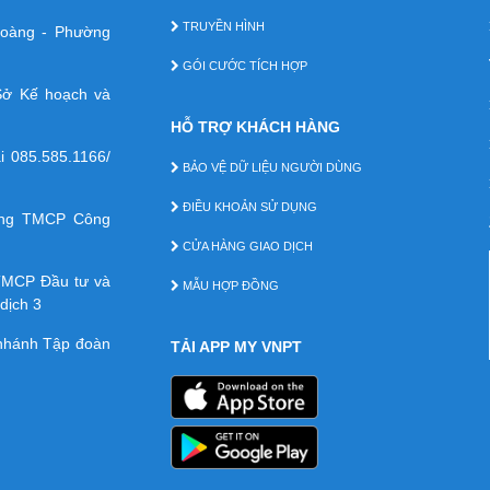
TRUYỀN HÌNH
 Hoàng - Phường
GÓI CƯỚC TÍCH HỢP
ở Kế hoạch và
HỖ TRỢ KHÁCH HÀNG
ại
085.585.1166/
BẢO VỆ DỮ LIỆU NGƯỜI DÙNG
ĐIỀU KHOẢN SỬ DỤNG
àng TMCP Công
CỬA HÀNG GIAO DỊCH
TMCP Ðầu tư và
MẪU HỢP ĐỒNG
dịch 3
 nhánh Tập đoàn
TẢI APP MY VNPT