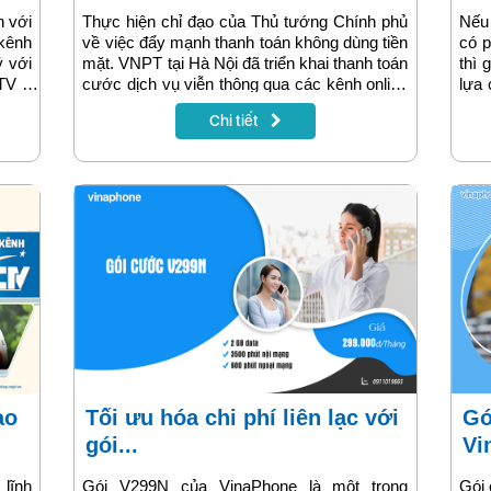
h với
Thực hiện chỉ đạo của Thủ tướng Chính phủ
Nếu 
kênh
về việc đẩy mạnh thanh toán không dùng tiền
có p
ý với
mặt. VNPT tại Hà Nội đã triển khai thanh toán
thì 
TV -
cước dịch vụ viễn thông qua các kênh online
lựa 
 Việt
như ứng dụng MyVNPT, ví điện tử hoặc ngân
399
Chi tiết
hàng. Hình thức thanh toán online giúp khách
và 4
hàng tiết kiệm thời gian và chủ động thanh
nân
toán cước dịch vụ, bài viết dưới đây sẽ
thôn
hướng dẫn chi tiết cách thanh toán cước dịch
dưới
vụ viễn thông VNPT ngay tại nhà thật đơn
giản, nhanh chóng và thuận tiện.
Tối ưu hóa chi phí liên lạc với
Gói cước V199N của
gói...
Vi
 lĩnh
Gói V299N của VinaPhone là một trong
Gói