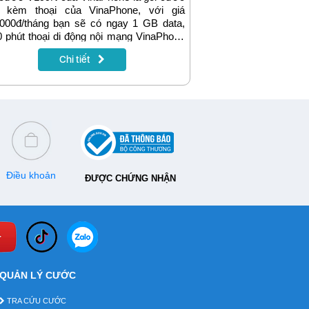
a kèm thoại của VinaPhone, với giá
,000đ/tháng bạn sẽ có ngay 1 GB data,
 phút thoại di động nội mạng VinaPhone
50 phút ngoại mạng. Thông tin chi tiết về
Chi tiết
 cước và cách đăng ký gói cước V199N
phone sẽ có trong bài viết dưới đây.
Điều khoản
ĐƯỢC CHỨNG NHẬN
QUẢN LÝ CƯỚC
TRA CỨU CƯỚC