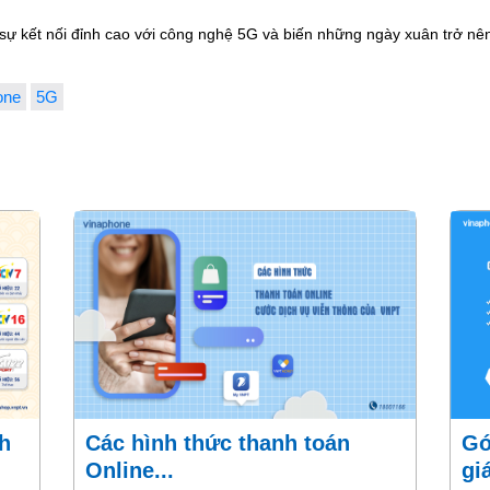
ự kết nối đỉnh cao với công nghệ 5G và biến những ngày xuân trở nên
one
5G
Các hình thức thanh toán
Gói cước V399N VinaPhone
Online...
gi