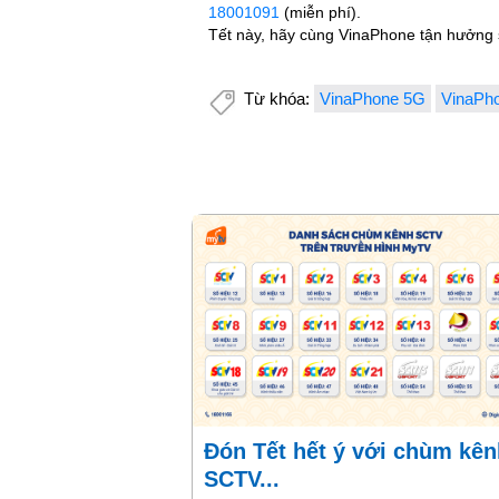
18001091
(miễn phí).
Tết này, hãy cùng VinaPhone tận hưởng s
Từ khóa:
VinaPhone 5G
VinaPh
Đón Tết hết ý với chùm kênh
SCTV...