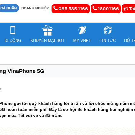
CÁ NHÂN
DOANH NGHIỆP
085.585.1166
18001166
Tải
DI ĐỘNG
KHUYẾN MẠI HOT
MY VNPT
TIN TỨC
HỖ T
cùng VinaPhone 5G
em
Phone gửi tới quý khách hàng lời tri ân và lời chúc mừng năm m
5G hoàn toàn miễn phí. Đây là cơ hội để khách hàng trải nghiệm c
vẹn mùa Tết vui vẻ và đầm ấm.