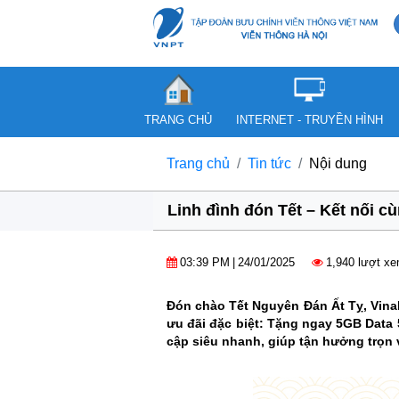
TRANG CHỦ
INTERNET - TRUYỀN HÌNH
Trang chủ
Tin tức
Nội dung
Linh đình đón Tết – Kết nối 
03:39 PM
|
24/01/2025
1,940 lượt x
Đón chào Tết Nguyên Đán Ất Tỵ, Vina
ưu đãi đặc biệt: Tặng ngay 5GB Data 
cập siêu nhanh, giúp tận hưởng trọn 