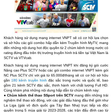
Khách hàng sử dụng mạng internet VNPT sẽ có cơ hội lựa chọn
và sở hữu các gói combo hấp dẫn kèm Truyền hình MyTV, mang
đến những nội dung hot độc quyền từ 2 chùm kênh trong nước có
rating đứng đầu trên thị trường truyền hình trả tiền tại Việt Nam là
SCTV và VTVcab.
Khách hàng sử dụng mạng internet VNPT khi đăng ký gói cước
Nâng cao Plus SCTV hoặc các gói combo internet VNPT kèm gói
NC Plus SCTV chỉ với giá từ 65.000đ/tháng sẽ có cơ hội sở hữu
gần
180 kênh truyền hình
đặc sắc trong nước và quốc tế, bao
gồm 21 kênh SCTV đặc sắc, thịnh hành với chất lượng Full HD.
Cùng khám phá những nội dung hấp dẫn từ chùm kênh này:
●
Chùm kênh thể thao SSport trên SCTV
mang đến những trải
nghiệm thể thao sôi động, với các giải đấu hàng đầu thế giới như
La Liga (giải vô địch quốc gia Tây Ban Nha) trực tiếp và độc
quyền trong 5 mùa giải từ 2023-2028, các trận đấu đỉnh cao từ