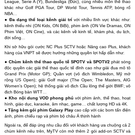
League, Serie A (Ý), Bundesliga (Đức), cùng nhiều môn thể thao
khác như Golf PGA Tour, DP World Tour, Tennis ATP, bóng rổ
NBA…
●
Đa dạng thể loại kênh giải trí
với nhiều lĩnh vực khác như:
kênh thiếu nhi (ON Kids, ON BiBi), phim ảnh (ON Vie Dramas, ON
Phim Việt, ON Cine), và các kênh về kinh tế, khám phá, du lịch,
đời sống…
Khi sở hữu gói cước NC Plus SCTV hoặc Nâng cao Plus, khách
hàng của VNPT sẽ được hưởng những quyền lợi hấp dẫn như:
●
Chùm kênh thể thao quốc tế SPOTV và SPOTV2
phát sóng
độc quyền các giải thể thao quốc tế đỉnh cao như giải đua mô tô
Grand Prix (Motor GP); Quần vợt (vô địch Wimbledon, Mỹ mở
rộng US Open); giải Golf major (The Open; The Masters, AIG
Women’s Open); hệ thống giải vô địch Cầu lông thế giới BWF; vô
địch Bóng bàn WTT…
●
Kho nội dung VOD
phong phú
với phim ảnh, thể thao, hoạt
hình, giáo dục, karaoke, âm nhạc, game… chất lượng HD và 4K.
●
Tặng kèm gói phim Galaxy Play
cao cấp với các bom tấn điện
ảnh, phim chiếu rạp và phim bộ châu Á thịnh hành
Ngoài ra, để đáp ứng nhu cầu đối với khách hàng ưa chuộng cả 2
chùm kênh nêu trên, MyTV còn mở thêm 2 gói add-on SCTV và