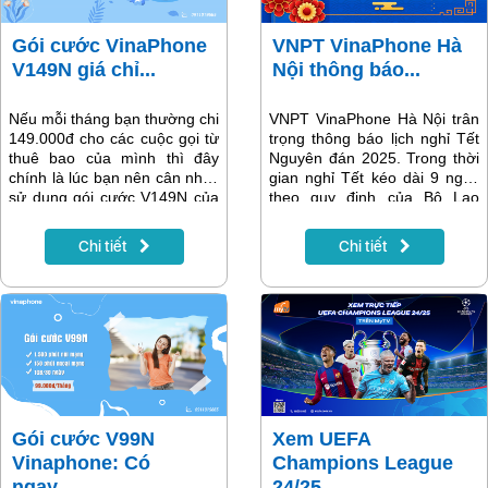
Gói cước VinaPhone
VNPT VinaPhone Hà
V149N giá chỉ...
Nội thông báo...
Nếu mỗi tháng bạn thường chi
VNPT VinaPhone Hà Nội trân
149.000đ cho các cuộc gọi từ
trọng thông báo lịch nghỉ Tết
thuê bao của mình thì đây
Nguyên đán 2025. Trong thời
chính là lúc bạn nên cân nhắc
gian nghỉ Tết kéo dài 9 ngày
sử dụng gói cước V149N của
theo quy định của Bộ Lao
VinaPhone. Chỉ với 149.000
động, các tổng đài chăm sóc
VNĐ/tháng, bạn sẽ nhận được
khách hàng cùng 14 cửa hàng
Chi tiết
Chi tiết
1GB data miễn phí và ưu đãi
giao dịch VNPT VinaPhone tại
gọi thoại không giới hạn.
Hà Nội vẫn hoạt động để hỗ
Cùng khám phá chi tiết gói
trợ khách hàng. Thông tin chi
cước ngay sau đây!
tiết được cập nhật ngay trong
bài viết sau.
Gói cước V99N
Xem UEFA
Vinaphone: Có
Champions League
ngay...
24/25...