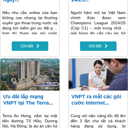
Nếu nhu cầu online của bạn
Người hâm mộ tại Việt Nam
không cao nhưng lại thường
chính thức được xem
xuyên gọi thoại trong nước và
Champions League 2024/25
đang tìm kiếm gói ưu đãi phù
(Cúp C1) – một trong những
hợp thì tham gia gói cước
giải bóng đá cấp câu lạc bộ
V99N Vinaphone là lựa chọn
hấp dẫn nhất châu Âu của
siêu tiết kiệm. Sở hữu gói dịch
UEFA trên hệ thống dịch vụ
Chi tiết
Chi tiết
vụ này, quý khách sẽ nhận
MyTV của tập đoàn VNPT.
được 1GB data tốc độ cao để
truy cập internet trong 30
ngày. Đồng hành cùng V99N
Vinaphone, bạn sẽ được liên
lạc trong nước thả ga với thời
lượng gọi ưu đãi khủng lên
đến 150 phút liên mạng và
1.500 phút nội mạng miễn
phí. Cùng theo dõi nội dung
Ưu đãi lắp mạng
VNPT ra mắt các gói
bài viết sau để biết thông tin
VNPT tại The Terra...
cước Internet...
triển khai và quy định đăng ký,
sử dụng gói dịch vụ này.
Terra An Hưng, nằm tại mặt
Cùng với việc nâng tốc độ lên
tiền đường Tố Hữu, Dương
đến 3 lần cho tất cả khách
Nội, Hà Đông, là dự án căn hộ
hàng đang sử dụng, từ