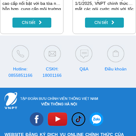
cao cấp nổi bật với ba tòa nhà
1/1/2025, VNPT chính thức ra
hỗn hợp, cung cấp môi trường
mắt các gói cước mới với tốc
sống hiện đại và tiện nghi. Để
độ tối thiểu từ 200Mbps, đa
đáp ứng nhu cầu ngày càng
dạng lựa chọn tích hợp truyền
Chi tiết
Chi tiết
cao về dịch vụ kết nối internet
hình, di động, công nghệ mở
và truyền hình tại khu căn hộ
rộng vùng phủ Wifi Mesh, AI
này, VNPT đã đầu tư vào hệ
Camera an ninh thông minh,
thống mạng nhằm mang lại
mang đến tiêu chuẩn kết nối
dịch vụ internet tốc độ cao và
Internet mới cho mọi người
truyền hình chất lượng cho cư
dùng.
dân.
Hotline:
CSKH:
Q&A
Điều khoản
0855851166
18001166
WEBSITE ĐĂNG KÝ DỊCH VỤ ONLINE CHÍNH THỨC CỦA