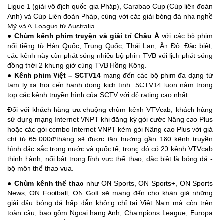
Ligue 1 (giải vô địch quốc gia Pháp), Carabao Cup (Cúp liên đoàn
Anh) và Cúp Liên đoàn Pháp, cùng với các giải bóng đá nhà nghề
Mỹ và A-League từ Australia.
●
Chùm kênh phim truyện và giải trí Châu Á
với các bộ phim
nổi tiếng từ Hàn Quốc, Trung Quốc, Thái Lan, Ấn Độ. Đặc biệt,
các kênh này còn phát sóng nhiều bộ phim TVB với lịch phát sóng
đồng thời 2 khung giờ cùng TVB Hồng Kông.
●
Kênh phim Việt – SCTV14
mang đến các bộ phim đa dạng từ
tâm lý xã hội đến hành động kịch tính. SCTV14 luôn nằm trong
top các kênh truyền hình của SCTV với độ rating cao nhất.
Đối với khách hàng ưa chuộng chùm kênh VTVcab, khách hàng
sử dụng mạng Internet VNPT khi đăng ký gói cước Nâng cao Plus
hoặc các gói combo Internet VNPT kèm gói Nâng cao Plus với giá
chỉ từ 65.000đ/tháng sẽ được tận hưởng gần 180 kênh truyền
hình đặc sắc trong nước và quốc tế, trong đó có 20 kênh VTVcab
thịnh hành, nổi bật trong lĩnh vực thể thao, đặc biệt là bóng đá -
bộ môn thể thao vua.
●
Chùm kênh thể thao
như ON Sports, ON Sports+, ON Sports
News, ON Football, ON Golf sẽ mang đến cho khán giả những
giải đấu bóng đá hấp dẫn không chỉ tại Việt Nam mà còn trên
toàn cầu, bao gồm Ngoại hạng Anh, Champions League, Europa