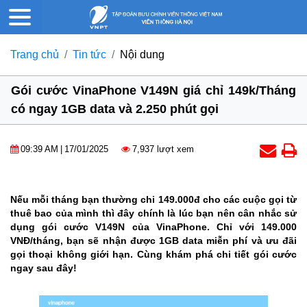
Trang chủ
Tin tức
Nội dung
Gói cước VinaPhone V149N giá chỉ 149k/Tháng
có ngay 1GB data và 2.250 phút gọi
09:39 AM
|
17/01/2025
7,937 lượt xem
Nếu mỗi tháng bạn thường chi 149.000đ cho các cuộc gọi từ
thuê bao của mình thì đây chính là lúc bạn nên cân nhắc sử
dụng gói cước V149N của VinaPhone. Chỉ với 149.000
VNĐ/tháng, bạn sẽ nhận được 1GB data miễn phí và ưu đãi
gọi thoại không giới hạn. Cùng khám phá chi tiết gói cước
ngay sau đây!