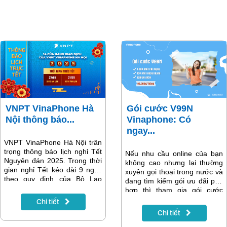
VNPT VinaPhone Hà
Gói cước V99N
Nội thông báo...
Vinaphone: Có
ngay...
VNPT VinaPhone Hà Nội trân
trọng thông báo lịch nghỉ Tết
Nếu nhu cầu online của bạn
Nguyên đán 2025. Trong thời
không cao nhưng lại thường
gian nghỉ Tết kéo dài 9 ngày
xuyên gọi thoại trong nước và
theo quy định của Bộ Lao
đang tìm kiếm gói ưu đãi phù
động, các tổng đài chăm sóc
hợp thì tham gia gói cước
khách hàng cùng 14 cửa hàng
V99N Vinaphone là lựa chọn
Chi tiết
giao dịch VNPT VinaPhone tại
siêu tiết kiệm. Sở hữu gói dịch
Chi tiết
Hà Nội vẫn hoạt động để hỗ
vụ này, quý khách sẽ nhận
trợ khách hàng. Thông tin chi
được 1GB data tốc độ cao để