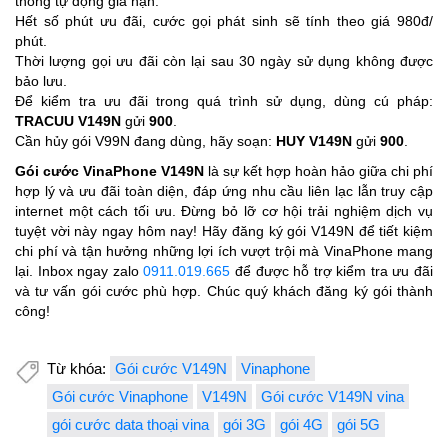
thống tự động gia hạn.
Hết số phút ưu đãi, cước gọi phát sinh sẽ tính theo giá 980đ/
phút.
Thời lượng gọi ưu đãi còn lại sau 30 ngày sử dụng không được
bảo lưu.
Để kiểm tra ưu đãi trong quá trình sử dụng, dùng cú pháp:
TRACUU V149N
gửi
900
.
Cần hủy gói V99N đang dùng, hãy soạn:
HUY V149N
gửi
900
.
Gói cước VinaPhone V149N
là sự kết hợp hoàn hảo giữa chi phí
hợp lý và ưu đãi toàn diện, đáp ứng nhu cầu liên lạc lẫn truy cập
internet một cách tối ưu. Đừng bỏ lỡ cơ hội trải nghiệm dịch vụ
tuyệt vời này ngay hôm nay! Hãy đăng ký gói V149N để tiết kiệm
chi phí và tận hưởng những lợi ích vượt trội mà VinaPhone mang
lại.
I
nbox ngay zalo
0911.019.665
để được hỗ trợ kiểm tra ưu đãi
và tư vấn gói cước phù hợp.
Chúc quý khách đăng ký gói thành
công!
Từ khóa:
Gói cước V149N
Vinaphone
Gói cước Vinaphone
V149N
Gói cước V149N vina
gói cước data thoại vina
gói 3G
gói 4G
gói 5G