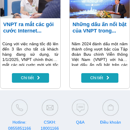
dân.
VNPT ra mắt các gói
Những dấu ấn nổi bật
cước Internet...
của VNPT trong...
Cùng với việc nâng tốc độ lên
Năm 2024 đánh dấu một năm
đến 3 lần cho tất cả khách
thành công vượt bậc của Tập
hàng đang sử dụng, từ
đoàn Bưu chính Viễn thông
1/1/2025, VNPT chính thức ra
Việt Nam (VNPT) với hàng
mắt các gói cước mới với tốc
loạt dấu ấn nổi bật trên các
độ tối thiểu từ 200Mbps, đa
lĩnh vực công nghệ, dịch vụ và
dạng lựa chọn tích hợp truyền
trách nhiệm xã hội. Dưới đây
Chi tiết
Chi tiết
hình, di động, công nghệ mở
là những thành tựu đáng chú
rộng vùng phủ Wifi Mesh, AI
ý mà VNPT đã đạt được trong
Camera an ninh thông minh,
năm vừa qua.
mang đến tiêu chuẩn kết nối
Internet mới cho mọi người
dùng.
Hotline:
CSKH:
Q&A
Điều khoản
0855851166
18001166