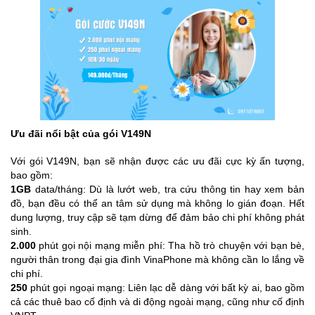
Ưu đãi nổi bật của gói V149N
Với gói V149N, bạn sẽ nhận được các ưu đãi cực kỳ ấn tượng,
bao gồm:
1GB
data/tháng: Dù là lướt web, tra cứu thông tin hay xem bản
đồ, bạn đều có thể an tâm sử dụng mà không lo gián đoạn. Hết
dung lượng, truy cập sẽ tạm dừng để đảm bảo chi phí không phát
sinh.
2.000
phút gọi nội mạng miễn phí: Tha hồ trò chuyện với bạn bè,
người thân trong đại gia đình VinaPhone mà không cần lo lắng về
chi phí.
250
phút gọi ngoại mạng: Liên lạc dễ dàng với bất kỳ ai, bao gồm
cả các thuê bao cố định và di động ngoài mạng, cũng như cố định