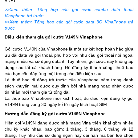
VNPT.
>>Xem thêm: Tổng hợp các gói cước combo data thoại
Vinaphone trả trước
>>Xem thêm:
Tổng hợp các gói cước data 3G VinaPhone trả
trước
Điều kiện tham gia gói cước V149N Vinaphone
Gói cước V149N của Vinaphone là một sự kết hợp hoàn hảo giữa
ưu đãi data và gọi thoại, phù hợp với nhu cầu gọi thoại nội ngoại
mạng nhiều và sử dụng data ít. Tuy nhiên, gói cước này không áp
dụng cho tất cả khách hàng. Để đăng ký thành công, thuê bao
của bạn cần đáp ứng một trong các điều kiện sau:
Là thuê bao di động trả trước của Vinaphone nằm trong danh
sách khuyến mãi được quy định bởi nhà mạng hoặc nhận được
tin nhắn mời tham gia từ tổng đài.
Là thuê bao Vinaphone mới kích hoạt, đủ điều kiện đăng ký gói
V149N trong vòng 30 ngày kể từ ngày kích hoạt SIM.
Hướng dẫn đăng ký gói cước V149N Vinaphone
Hiện gói V149N đang được nhà mạng Vina triển khai gồm nhiều
chu kỳ khác nhau, bao gồm: 1 tháng, 3 tháng, 6 tháng và 12
tháng. Tùy nhu cầu sử dụng ngắn hay dài hạn mà bạn lựa chọn