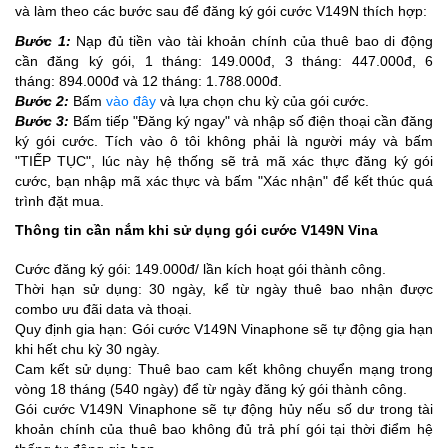
và làm theo các bước sau để đăng ký gói cước V149N thích hợp:
Bước 1:
Nạp đủ tiền vào tài khoản chính của thuê bao di động
cần đăng ký gói, 1 tháng: 149.000đ, 3 tháng: 447.000đ, 6
tháng: 894.000đ và 12 tháng: 1.788.000đ.
Bước 2:
Bấm
vào đây
và lựa chọn chu kỳ của gói cước.
Bước 3:
Bấm tiếp "Đăng ký ngay" và nhập số điện thoại cần đăng
ký gói cước. Tích vào ô tôi không phải là người máy và bấm
"TIẾP TỤC", lúc này hệ thống sẽ trả mã xác thực đăng ký gói
cước, bạn nhập mã xác thực và bấm "Xác nhận" để kết thúc quá
trình đặt mua.
Thông tin cần nắm khi sử dụng gói cước V149N Vina
Cước đăng ký gói: 149.000đ/ lần kích hoạt gói thành công.
Thời hạn sử dụng: 30 ngày, kể từ ngày thuê bao nhận được
combo ưu đãi data và thoại.
Quy định gia hạn: Gói cước V149N Vinaphone sẽ tự động gia hạn
khi hết chu kỳ 30 ngày.
Cam kết sử dụng: Thuê bao cam kết không chuyển mạng trong
vòng 18 tháng (540 ngày) để từ ngày đăng ký gói thành công.
Gói cước V149N Vinaphone sẽ tự động hủy nếu số dư trong tài
khoản chính của thuê bao không đủ trả phí gói tại thời điểm hệ