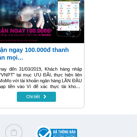
án mọi...
nay đến 31/03/2019, Khách hàng nhập
“VNPT” tại mục ƯU ĐÃI, thực hiện liên
 MoMo với tài khoản ngân hàng LẦN ĐẦU
ạp tiền vào Ví để xác thực tài khoản:
n ngay Thẻ quà tặng đầu tiên trị giá
Chi tiết
00đ dùng để thanh toán tất cả dịch vụ
 VNPT - VinaPhone trên Ví MoMo. Ngay
 Thẻ quà tặng đầu được sử dụng, nhận
 1 Thẻ quà tặng tương tự trị giá 50.000đ.