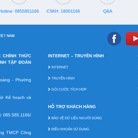
Hotline: 0855851166
CSKH: 18001166
Q&A
E CHÍNH THỨC
INTERNET – TRUYỀN HÌNH
ÁNH TẬP ĐOÀN
INTERNET
TRUYỀN HÌNH
 Hoàng - Phường
GÓI CƯỚC TÍCH HỢP
ở Kế hoạch và
HỖ TRỢ KHÁCH HÀNG
ại
085.585.1166/
BẢO VỆ DỮ LIỆU NGƯỜI DÙNG
ĐIỀU KHOẢN SỬ DỤNG
àng TMCP Công