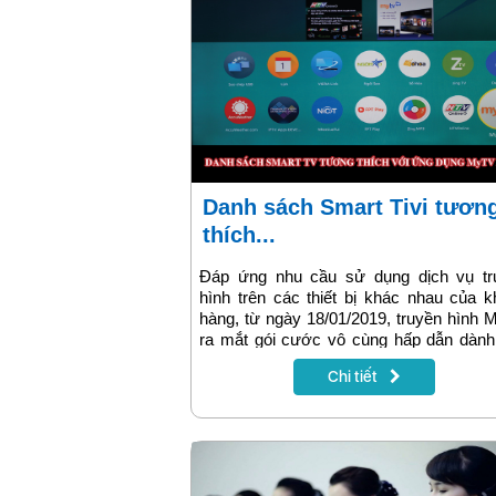
Danh sách Smart Tivi tương
thích...
Đáp ứng nhu cầu sử dụng dịch vụ tr
hình trên các thiết bị khác nhau của 
hàng, từ ngày 18/01/2019, truyền hình
ra mắt gói cước vô cùng hấp dẫn dành
dòng SmartTV, chỉ cần với 30.000đ k
Chi tiết
hàng có thể xem hàng trăm kênh truyền
qua APP MyTV B2C mà không cần sử 
thiết bị Set top box/Smart box2.