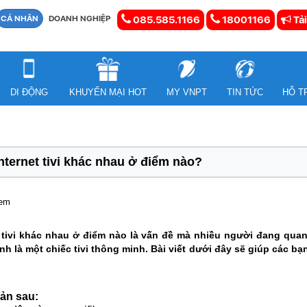
CÁ NHÂN
DOANH NGHIỆP
085.585.1166
18001166
Tải
DI ĐỘNG
KHUYẾN MẠI HOT
MY VNPT
TIN TỨC
HỖ T
 Internet tivi khác nhau ở điểm nào?
xem
rnet tivi khác nhau ở điểm nào là vấn đề mà nhiều người đang qu
ính là một chiếc tivi thông minh. Bài viết dưới đây sẽ giúp các 
bản sau: