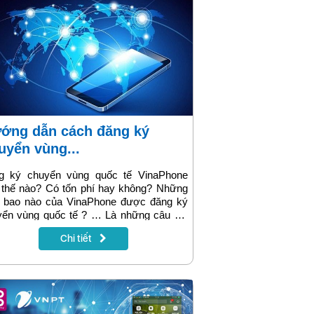
uyển vùng...
g ký chuyển vùng quốc tế VinaPhone
 thế nào? Có tốn phí hay không? Những
ê bao nào của VinaPhone được đăng ký
yển vùng quốc tế ? … Là những câu hỏi
hắc mắc của rất nhiều thuê bao di động
Chi tiết
 nay. Để giúp các bạn hiểu hơn về dịch
huyển vùng quốc tế của VinaPhone, hôm
kinhdoanh.hanoi.vnpt.vn sẽ chia sẻ chi
 và cụ thể cho các bạn về cách chuyển
 quốc tế dành cho thuê bao di động trả
c và trả sau trong bài dưới đây nhé!