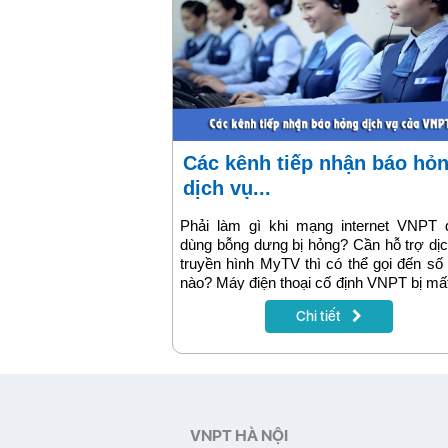
Các kênh tiếp nhận báo hỏng
dịch vụ...
Phải làm gì khi mạng internet VNPT 
dùng bỗng dưng bị hỏng? Cần hỗ trợ dị
truyền hình MyTV thì có thể gọi đến s
nào? Máy điện thoại cố định VNPT bị mất
lạc phải báo qua đâu?..... Bài viết xin
Chi tiết
thiệu chi tiết các kênh tiếp nhận báo
dịch vụ của VNPT tại Hà Nội. Qua đó 
dùng có thể sử dụng các kênh này để 
chăm sóc và khắc phục nhanh nhất.
VNPT HÀ NỘI