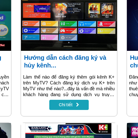
Hướng dẫn cách đăng ký và
Hướng dẫn cách đăng ký
hủy kênh...
ch
uyền
Làm thế nào để đăng ký thêm gói kênh K+
Đăn
khách
trên MyTV? Cách đăng ký dịch vụ K+ trên
như
 MyTV
MyTV như thế nào?...đây là vấn đề mà nhiều
thu
 cho
khách hàng đang sử dụng dịch vụ truyền
chu
hách
hình MyTV rất quan tâm, bài viết sau sẽ
và t
Chi tiết
 hình
hướng dẫn chi tiết về cách thao tác để đăng
hiện
dụng
ký gói kênh K+ tại nhà.
vụ c
nay 
tiết
vùng
trướ