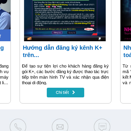
Hướng dẫn đăng ký kênh K+
Nhận ngay 100.000đ thanh
trên...
to
đang
Để tạo sự tiện lợi cho khách hàng đăng ký
Từ 
ch vụ
gói K+, các bước đăng ký được thao tác trực
mã 
ố máy
tiếp trên màn hình TV và xác nhận qua điện
kết
 liên
thoại di động.
và n
 giới
Nhậ
Chi tiết
 hỏng
50.0
người
của
được
khi
tiếp