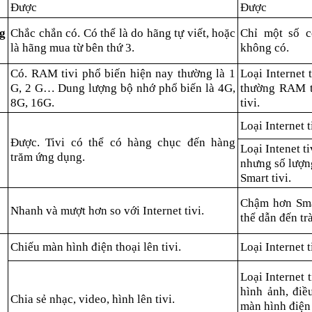
Được
Được
g
Chắc chắn có. Có thể là do hãng tự viết, hoặc
Chỉ một số có
là hãng mua từ bên thứ 3.
không có.
Có. RAM tivi phổ biến hiện nay thường là 1
Loại Internet 
G, 2 G… Dung lượng bộ nhớ phổ biến là 4G,
thường RAM t
8G, 16G.
tivi.
Loại Internet 
Được. Tivi có thể có hàng chục đến hàng
Loại Intenet ti
trăm ứng dụng.
nhưng số lượn
Smart tivi.
Chậm hơn Smar
Nhanh và mượt hơn so với Internet tivi.
thể dẫn đến tr
Chiếu màn hình điện thoại lên tivi.
Loại Internet 
Loại Internet 
hình ảnh, điề
Chia sẻ nhạc, video, hình lên tivi.
màn hình điện 