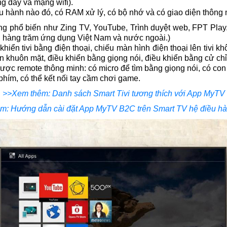
 dây và mạng wifi).
ều hành nào đó, có RAM xử lý, có bộ nhớ và có giao diện thông 
ng phổ biến như Zing TV, YouTube, Trình duyệt web, FPT Play..
đến hàng trăm ứng dụng Việt Nam và nước ngoài.)
hiển tivi bằng điện thoại, chiếu màn hình điện thoại lên tivi k
n khuôn mặt, điều khiển bằng giọng nói, điều khiển bằng cử chỉ
ược remote thông minh: có micro để tìm bằng giọng nói, có con 
phím, có thể kết nối tay cầm chơi game.
>>Xem thêm: Danh sách Smart Tivi tương thích với App MyTV
m: Hướng dẫn cài đặt App MyTV B2C trên Smart TV hệ điều hà