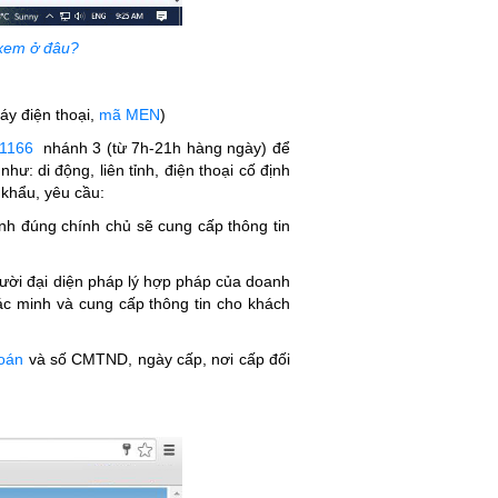
xem ở đâu?
áy điện thoại,
mã MEN
)
1166
nhánh 3 (từ 7h-21h hàng ngày) để
ư: di động, liên tỉnh, điện thoại cố định
 khẩu, yêu cầu:
inh đúng chính chủ sẽ cung cấp thông tin
ười đại diện pháp lý hợp pháp của doanh
ác minh và cung cấp thông tin cho khách
oán
và số CMTND, ngày cấp, nơi cấp đối