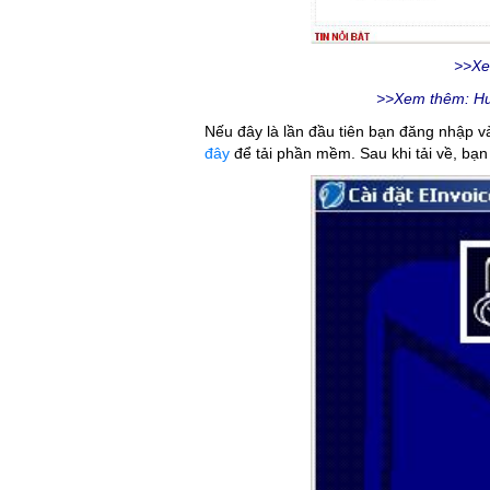
>>Xe
>>Xem thêm: Hướ
Nếu đây là lần đầu tiên bạn đăng nhập v
đây
để tải phần mềm. Sau khi tải về, bạn 