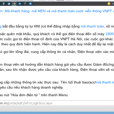
m: Mã khách hàng, mã MEN và mã thanh toán cước viễn thông VNPT 
g
bắt đầu bằng ký tự HNI (có thể đăng nhập bằng
mã thanh toán
, số m
oặc quên mật khẩu, quý khách có thể gọi điện thoại đến số máy
1800
cuộc gọi từ điện thoại cố định của VNPT Hà Nội, các cuộc gọi khác nh
heo quy định hiện hành. Hiện nay đây là cách duy nhất để lấy lại mật
 gọi lên tổng đài, cung cấp thông tin cá nhân, Điện thoại viên xác m
n thoại viên sẽ hướng dẫn khách hàng gửi yêu cầu được Giám đốc/ng
ân, sau khi nhận được yêu cầu của khách hàng, Điện thoại viên sẽ x
ng cấp những thông tin xác thực sau: Tên /số thuê bao/acc/
mã thanh t
 yêu cầu nếu khách hàng doanh nghiệp.
o nút ”Hóa đơn điện tử ” trên thanh Menu