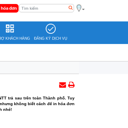
 hóa đơn
RỢ KHÁCH HÀNG
ĐĂNG KÝ DỊCH VỤ
TT trả sau trên toàn Thành phố. Tuy
 nhưng không biết cách để in hóa đơn
h nhé!