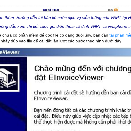
m thêm: Hướng dẫn tải bản kê cước dịch vụ viễn thông của VNPT tại H
ng dẫn xem chi tiết cuộc gọi điện thoại cố định VNPT và vinaphone tr
à chưa có phần mềm để đọc file có dạng đuôi .inv, bạn cần
tải phần m
nháy đúp vào file để cài đặt lần lượt các bước theo hình dưới đây: