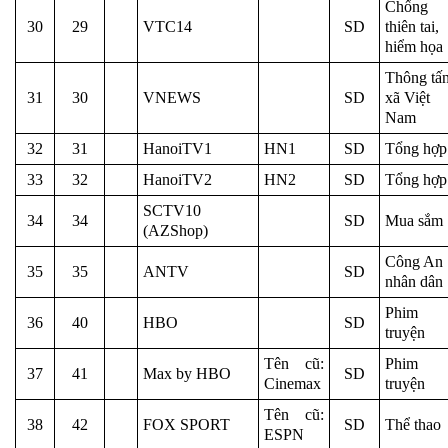
Chống
30
29
VTC14
SD
thiên tai,
hiểm họa
Thông tấ
31
30
VNEWS
SD
xã Việt
Nam
32
31
HanoiTV1
HN1
SD
Tổng hợp
33
32
HanoiTV2
HN2
SD
Tổng hợp
SCTV10
34
34
SD
Mua sắm
(AZShop)
Công An
35
35
ANTV
SD
nhân dân
Phim
36
40
HBO
SD
truyện
Tên cũ:
Phim
37
41
Max by HBO
SD
Cinemax
truyện
Tên cũ:
38
42
FOX SPORT
SD
Thể thao
ESPN