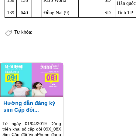
138
138
KBS World
SD
Hàn quốc
139
640
Đồng Nai (9)
SD
Tỉnh TP
Từ khóa:
Hướng dẫn đăng ký
sim Cặp đôi...
Từ ngày 01/04/2019 Dừng
triển khai số cặp đôi 09X_08X
Sim Cặp đôi VinaPhone đang