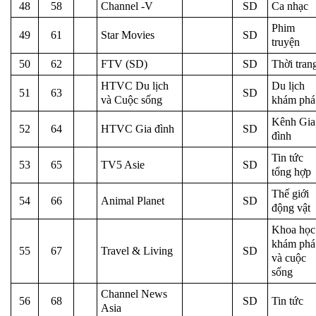
48
58
Channel -V
SD
Ca nhạc
Phim
49
61
Star Movies
SD
truyện
50
62
FTV (SD)
SD
Thời tran
HTVC Du lịch
Du lịch
51
63
SD
và Cuộc sống
khám phá
Kênh Gia
52
64
HTVC Gia đình
SD
đình
Tin tức
53
65
TV5 Asie
SD
tổng hợp
Thế giới
54
66
Animal Planet
SD
động vật
Khoa học
khám phá
55
67
Travel & Living
SD
và cuộc
sống
Channel News
56
68
SD
Tin tức
Asia