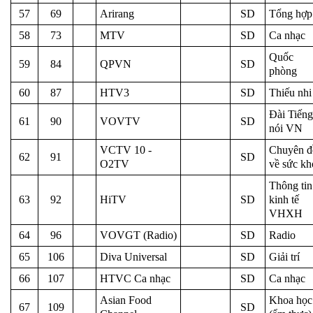
57
69
Arirang
SD
Tổng hợp
58
73
MTV
SD
Ca nhạc
Quốc
59
84
QPVN
SD
phòng
60
87
HTV3
SD
Thiếu nhi
Đài Tiếng
61
90
VOVTV
SD
nói VN
VCTV 10 -
Chuyên đ
62
91
SD
O2TV
về sức kh
Thông tin
63
92
HiTV
SD
kinh tế
VHXH
64
96
VOVGT (Radio)
SD
Radio
65
106
Diva Universal
SD
Giải trí
66
107
HTVC Ca nhạc
SD
Ca nhạc
Asian Food
Khoa học
67
109
SD