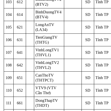
103
612
SD
Tỉnh TP
(BTV2)
BinhDuongTV4
104
614
SD
Tỉnh TP
(BTV4)
LongAnTV
105
621
SD
Tỉnh TP
(LA34)
TienGiangTV
106
631
SD
Tỉnh TP
(THTG)
VinhLongTV1
107
641
SD
Tỉnh TP
(THVL1)
VinhLongTV2
108
642
SD
Tỉnh TP
(THVL2)
CanThoTV
109
651
SD
Tỉnh TP
(THTPCT)
VTV9 (VTV
110
652
SD
Tỉnh TP
Cần Thơ)
DongThapTV
111
661
SD
Tỉnh TP
(THDT)