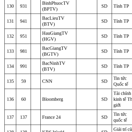
BinhPhuocTV
130
931
SD
Tỉnh TP
(BPTV)
BacLieuTV
131
941
SD
Tỉnh TP
(BTV)
HauGiangTV
132
951
SD
Tỉnh TP
(HGV)
BacGiangTV
133
981
SD
Tỉnh TP
(BGTV)
BacNinhTV
134
991
SD
Tỉnh TP
(BTV)
Tin tức
135
59
CNN
SD
Quốc tế
Tài chính
136
60
Bloomberg
SD
kinh tế T
giới
Tin tức
137
137
France 24
SD
quốc tế
Giải trí c