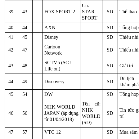
Cũ:
39
43
FOX SPORT 2
STAR
SD
Thể thao
SPORT
40
44
AXN
SD
Tổng hợp
41
45
Disney
SD
Thiếu nhi
Cartoon
42
47
SD
Thiếu nhi
Network
SCTV5 (SCJ
43
48
SD
Giải trí
Life on)
Du lịch
44
49
Discovery
SD
khám phá
45
54
DW
SD
Tổng hợp
Tên cũ:
NHK WORLD
NHK
Tin tức g
46
56
JAPAN (áp dụng
SD
WORLD
trí
từ 01/04/2018)
(SD)
47
57
VTC 12
SD
Mua sắm