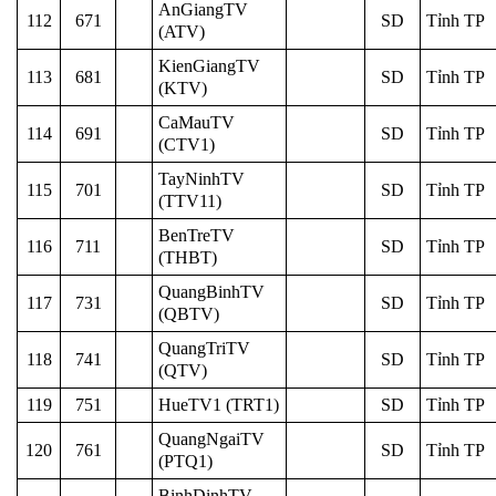
AnGiangTV
112
671
SD
Tỉnh TP
(ATV)
KienGiangTV
113
681
SD
Tỉnh TP
(KTV)
CaMauTV
114
691
SD
Tỉnh TP
(CTV1)
TayNinhTV
115
701
SD
Tỉnh TP
(TTV11)
BenTreTV
116
711
SD
Tỉnh TP
(THBT)
QuangBinhTV
117
731
SD
Tỉnh TP
(QBTV)
QuangTriTV
118
741
SD
Tỉnh TP
(QTV)
119
751
HueTV1 (TRT1)
SD
Tỉnh TP
QuangNgaiTV
120
761
SD
Tỉnh TP
(PTQ1)
BinhDinhTV