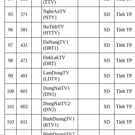
(TTV)
NgheAnTV
95
371
SD
Tỉnh TP
(NTV)
HaTinhTV
96
381
SD
Tỉnh TP
(HTTV)
DaNangTV1
97
431
SD
Tỉnh TP
(DRT1)
DakLakTV
98
471
SD
Tỉnh TP
(DRT)
LamDongTV
99
491
SD
Tỉnh TP
(LDTV)
DongNaiTV1
100
601
SD
Tỉnh TP
(DN1)
DongNaiTV2
101
602
SD
Tỉnh TP
(DN2)
BinhDuongTV1
102
611
SD
Tỉnh TP
(BTV1)
BinhDuongTV2