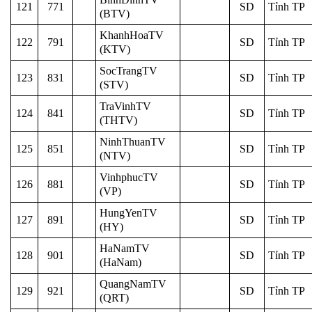
121
771
SD
Tỉnh TP
(BTV)
KhanhHoaTV
122
791
SD
Tỉnh TP
(KTV)
SocTrangTV
123
831
SD
Tỉnh TP
(STV)
TraVinhTV
124
841
SD
Tỉnh TP
(THTV)
NinhThuanTV
125
851
SD
Tỉnh TP
(NTV)
VinhphucTV
126
881
SD
Tỉnh TP
(VP)
HungYenTV
127
891
SD
Tỉnh TP
(HY)
HaNamTV
128
901
SD
Tỉnh TP
(HaNam)
QuangNamTV
129
921
SD
Tỉnh TP
(QRT)