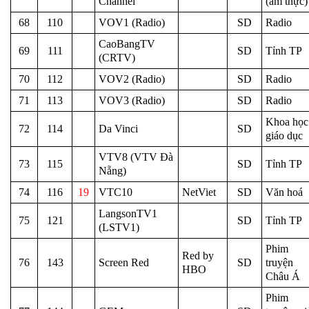
Channel
(ẩm thực)
68
110
VOV1 (Radio)
SD
Radio
CaoBangTV
69
111
SD
Tỉnh TP
(CRTV)
70
112
VOV2 (Radio)
SD
Radio
71
113
VOV3 (Radio)
SD
Radio
Khoa học
72
114
Da Vinci
SD
giáo dục
VTV8 (VTV Đà
73
115
SD
Tỉnh TP
Nẵng)
74
116
19
VTC10
NetViet
SD
Văn hoá
LangsonTV1
75
121
SD
Tỉnh TP
(LSTV1)
Phim
Red by
76
143
Screen Red
SD
truyện
HBO
Châu Á
Phim