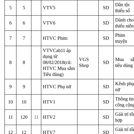
Dân tộc
5
5
VTV5
SD
thiểu số
Dành cho
6
6
VTV6
SD
thiếu niên
Phim
7
7
HTVC Phim
SD
truyện
VTVCab11 áp
dụng từ
VGS
Mua s
8
8
08/02/2018(cũ:
SD
Shop
tiêu dùng
HTVC Mua sắm
Tiêu dùng)
Kênh phụ
9
9
HTVC Phụ nữ
SD
nữ
Thông tin
10
10
HTV1
SD
công cộn
Giải trí t
11
120
11
HTV2
SD
hợp
Giải trí t
12
12
HTV7
SD