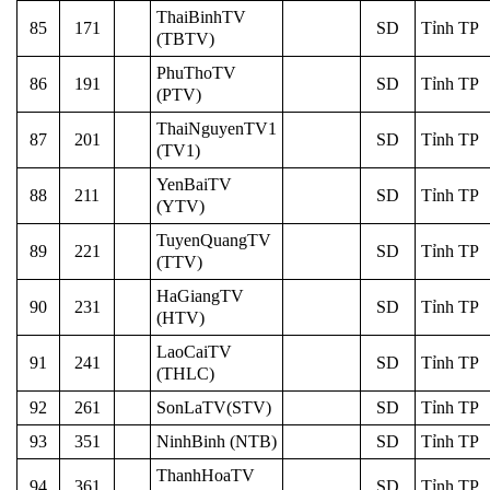
ThaiBinhTV
85
171
SD
Tỉnh TP
(TBTV)
PhuThoTV
86
191
SD
Tỉnh TP
(PTV)
ThaiNguyenTV1
87
201
SD
Tỉnh TP
(TV1)
YenBaiTV
88
211
SD
Tỉnh TP
(YTV)
TuyenQuangTV
89
221
SD
Tỉnh TP
(TTV)
HaGiangTV
90
231
SD
Tỉnh TP
(HTV)
LaoCaiTV
91
241
SD
Tỉnh TP
(THLC)
92
261
SonLaTV(STV)
SD
Tỉnh TP
93
351
NinhBinh (NTB)
SD
Tỉnh TP
ThanhHoaTV
94
361
SD
Tỉnh TP