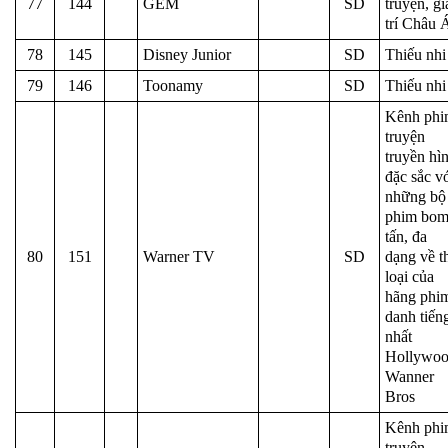
77
144
GEM
SD
truyện, gi
trí Châu 
78
145
Disney Junior
SD
Thiếu nhi
79
146
Toonamy
SD
Thiếu nhi
Kênh ph
truyện
truyền hì
đặc sắc v
những bộ
phim bo
tấn, đa
80
151
Warner TV
SD
dạng về t
loại của
hãng phi
danh tiến
nhất
Hollywoo
Wanner
Bros
Kênh ph
truyện