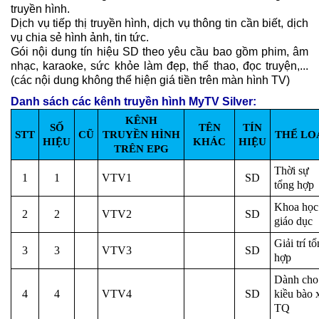
truyền hình.
Dịch vụ tiếp thị truyền hình, dịch vụ thông tin cần biết, dịch
vụ chia sẻ hình ảnh, tin tức.
Gói nội dung tín hiệu SD theo yêu cầu bao gồm phim, âm
nhạc, karaoke, sức khỏe làm đẹp, thể thao, đọc truyện,...
(các nội dung không thể hiện giá tiền trên màn hình TV)
Danh sách các kênh truyền hình MyTV Silver:
KÊNH
SỐ
TÊN
TÍN
STT
CŨ
TRUYỀN HÌNH
THỂ LO
HIỆU
KHÁC
HIỆU
TRÊN EPG
Thời sự
1
1
VTV1
SD
tổng hợp
Khoa học
2
2
VTV2
SD
giáo dục
Giải trí t
3
3
VTV3
SD
hợp
Dành cho
4
4
VTV4
SD
kiều bào 
TQ