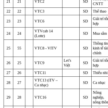
21
21
VTC2
SD
CNTT
22
22
VTC3
SD
Thể thao
Giải trí t
23
23
VTC6
SD
hợp
VTVcab 14
24
24
SD
Mua sắm
(Lotte)
Thông tin
25
55
VTC8 - VITV
SD
kinh tế tài
chính
Let’s
Giải trí t
26
25
VTC9
SD
Việt
hợp
27
26
VTC11
SD
Thiếu nhi
VTC13 (iTV –
28
27
SD
Ca nhạc
Ca nhạc)
Nông
29
28
VTC16
SD
nghiệp,
nông thô