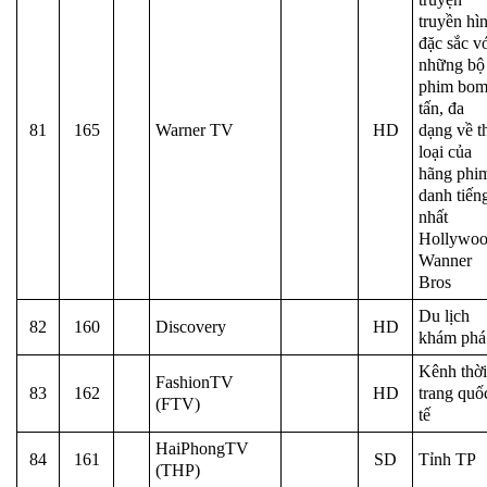
truyền hì
đặc sắc v
những bộ
phim bo
tấn, đa
81
165
Warner TV
HD
dạng về t
loại của
hãng phi
danh tiến
nhất
Hollywoo
Wanner
Bros
Du lịch
82
160
Discovery
HD
khám phá
Kênh thời
FashionTV
83
162
HD
trang quố
(FTV)
tế
HaiPhongTV
84
161
SD
Tỉnh TP
(THP)