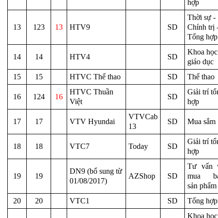
hợp
Thời sự -
13
123
13
HTV9
SD
Chính trị 
Tổng hợp
Khoa học
14
14
HTV4
SD
giáo dục
15
15
HTVC Thể thao
SD
Thể thao
HTVC Thuần
Giải trí t
16
124
16
SD
Việt
hợp
VTVCab
17
17
VTV Hyundai
SD
Mua sắm
13
Giải trí t
18
18
VTC7
Today
SD
hợp
Tư vấn 
DN9 (bổ sung từ
19
19
AZShop
SD
mua b
01/08/2017)
sản phẩm
20
20
VTC1
SD
Tổng hợp
Khoa học