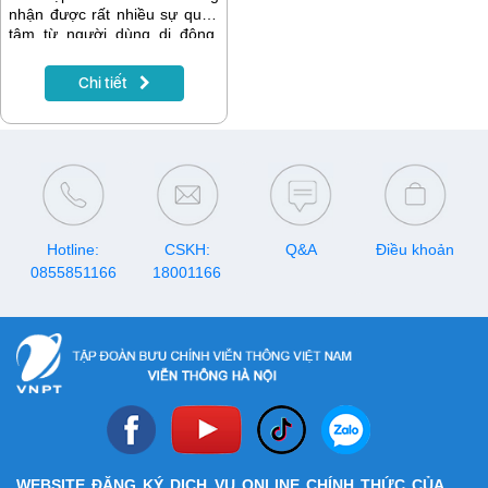
nhận được rất nhiều sự quan
tâm từ người dùng di động,
đặc biệt là giới trẻ. Các thuê
bao có đầu số 091 có thể
Chi tiết
đăng ký sim cặp đôi với đầu
số 081 với 7 số cuối giống
nhau kèm gói ưu đãi vô cùng
hấp dẫn. Đặc biệt, chương
trình “Cặp đôi” 091-081 chỉ áp
dụng dành riêng cho đối
tượng khách hàng đang sử
dụng thuê bao có đầu số 091.
Hotline:
CSKH:
Q&A
Điều khoản
0855851166
18001166
WEBSITE ĐĂNG KÝ DỊCH VỤ ONLINE CHÍNH THỨC CỦA