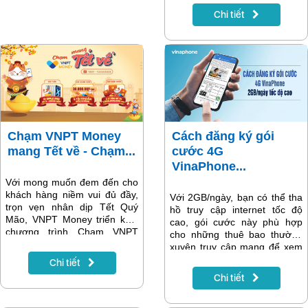
tặng lì xì cho khách hàng qua
Chi tiết
hình thức vòng quay may
mắn.
Chạm VNPT Money
Cách đăng ký gói
mang Tết về - Chạm...
cước 4G
VinaPhone...
Với mong muốn đem đến cho
khách hàng niềm vui đủ đầy,
Với 2GB/ngày, bạn có thể tha
trọn vẹn nhân dịp Tết Quý
hồ truy cập internet tốc độ
Mão, VNPT Money triển khai
cao, gói cước này phù hợp
chương trình Chạm VNPT
cho những thuê bao thường
Money mang Tết về. Chạm để
xuyên truy cập mạng để xem
du xuân vạn lộc, chạm để
phim, Live Stream, lướt
Chi tiết
sắm sửa đầu năm, chạm để
Facebook, chơi game, nghe
Chi tiết
chu toàn vạn sự, chạm để rinh
nhạc, … Hướng dẫn sẽ có
lộc về nhà…
trong bài viết dưới đây.