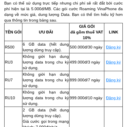
Bạn có thể sử dụng trực tiếp nhưng chi phí sẽ rất đắt bởi cước
phí hiện tại là 5.000đ/MB. Các gói cước Roaming VinaPhone đa
dạng về mức giá, dung lượng Data. Bạn có thể tìm hiểu kỹ hơn
qua thông tin trong bảng sau.
GIÁ GÓI
TÊN GÓI
ƯU ĐÃI
đã gồm thuế VAT
LINK
10%
6 GB data (hết dung
R500
500.000đ/30 ngày
Đăng ký
lượng dừng truy cập).
Không giới hạn dung
RU3
lượng data trong chu kỳ
499.000đ/3 ngày
Đăng ký
sử dụng.
Không giới hạn dung
RU7
lượng data trong chu kỳ
899.000đ/7 ngày
Đăng ký
sử dụng.
Không giới hạn dung
RU10
lượng data trong chu kỳ
999.000đ/10 ngày
Đăng ký
sử dụng.
2 GB data (hết dung
lượng dừng truy cập).
Giá cước gọi trong mạng
khách: 7,000đ/phút