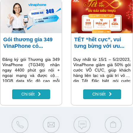
Gói thương gia 349
TẾT “hết cực”, vui
VinaPhone có...
tưng bừng với ưu...
Đăng ký gói Thương gia 349
Duy nhất từ 15/1 – 5/2/2023,
VinaPhone (TG349) nhận
VinaPhone giảm giá 50% gói
ngay 4400 phút gọi nội +
cước VÔ CỰC, giúp khách
ngoại mạng và được cộng
hàng liên lạc và giải trí vô tư
10GB data tốc độ cao mỗi
dịp Tết. Đặc biệt, gói cước
ngày. Cước hòa mạng chỉ
cũng đã có thêm ưu đãi ứng
349.000đ là bạn đã có thể yên
dụng ON Plus hấp dẫn dành
Chi tiết
Chi tiết
tâm liên lạc và truy cập mạng
cho người yêu thể thao.
suốt cả tháng. Đây là gói cước
mà thuê bao trả trước không
nên bỏ qua với ưu đãi vô cùng
hấp dẫn mà cước phí siêu rẻ.