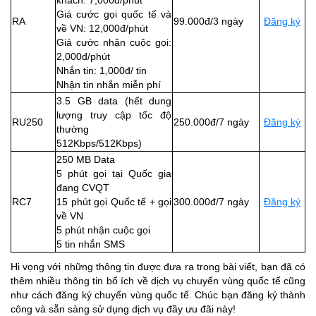
Giá cước gọi quốc tế và
RA
99.000đ/3 ngày
Đăng ký
về VN: 12,000đ/phút
Giá cước nhận cuộc gọi:
2,000đ/phút
Nhắn tin: 1,000đ/ tin
Nhận tin nhắn miễn phí
3.5 GB data (hết dung
lượng truy cập tốc độ
RU250
250.000đ/7 ngày
Đăng ký
thường
512Kbps/512Kbps)
250 MB Data
5 phút gọi tại Quốc gia
đang CVQT
RC7
15 phút gọi Quốc tế + gọi
300.000đ/7 ngày
Đăng ký
về VN
5 phút nhận cuộc gọi
5 tin nhắn SMS
Hi vọng với những thông tin được đưa ra trong bài viết, bạn đã có
thêm nhiều thông tin bổ ích về dịch vụ chuyển vùng quốc tế cũng
như cách đăng ký chuyển vùng quốc tế. Chúc bạn đăng ký thành
công và sẵn sàng sử dụng dịch vụ đầy ưu đãi này!