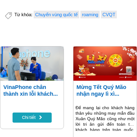
Từ khóa:
Chuyển vùng quốc tế
roaming
CVQT
VinaPhone chân
Mừng Tết Quý Mão
thành xin lỗi khách...
nhận ngay lì xì...
Để mang lại cho khách hàng
thân yêu những may mắn đầu
Chi tiết
Xuân Quý Mão cũng như một
lời tri ân gửi đến toàn thể
khách hàng trên toàn quốc,
dịch vụ truyền hình MyTV gửi