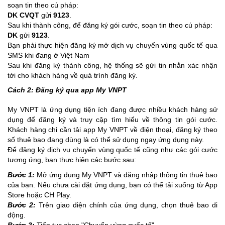
soạn tin theo cú pháp:
DK CVQT
gửi
9123
.
Sau khi thành công, để đăng ký gói cước, soạn tin theo cú pháp:
DK
gửi
9123
.
Bạn phải thực hiện đăng ký mở dịch vụ chuyển vùng quốc tế qua
SMS khi đang ở Việt Nam
Sau khi đăng ký thành công, hệ thống sẽ gửi tin nhắn xác nhận
tới cho khách hàng về quá trình đăng ký.
Cách 2: Đăng ký qua app My VNPT
My VNPT là ứng dụng tiện ích đang được nhiều khách hàng sử
dụng để đăng ký và truy cập tìm hiểu về thông tin gói cước.
Khách hàng chỉ cần tải app My VNPT về điện thoại, đăng ký theo
số thuê bao đang dùng là có thể sử dụng ngay ứng dụng này.
Để đăng ký dịch vụ chuyển vùng quốc tế cũng như các gói cước
tương ứng, bạn thực hiện các bước sau:
Bước 1:
Mở ứng dụng My VNPT và đăng nhập thông tin thuê bao
của bạn. Nếu chưa cài đặt ứng dụng, bạn có thể tải xuống từ App
Store hoặc CH Play.
Bước 2:
Trên giao diện chính của ứng dụng, chọn thuê bao di
động.
Bước 3:
Tiếp tục chọn "Chuyển vùng quốc tế".