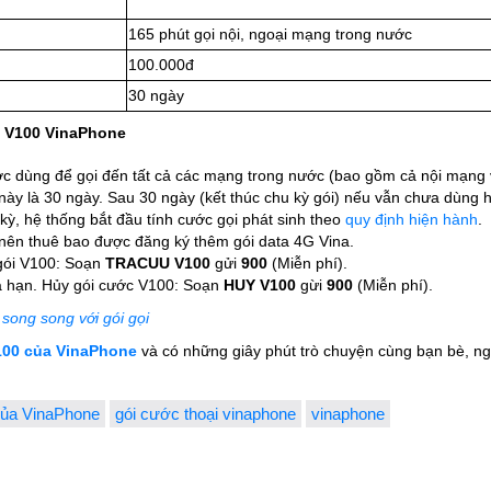
165 phút gọi nội, ngoại mạng trong nước
100.000đ
30 ngày
i V100 VinaPhone
ược dùng để gọi đến tất cả các mạng trong nước (bao gồm cả nội mạng
này là 30 ngày. Sau 30 ngày (kết thúc chu kỳ gói) nếu vẫn chưa dùng h
kỳ, hệ thống bắt đầu tính cước gọi phát sinh theo
quy định hiện hành
.
i nên thuê bao được đăng ký thêm gói data 4G Vina.
a gói V100: Soạn
TRACUU V100
gửi
900
(Miễn phí).
ia hạn. Hủy gói cước V100: Soạn
HUY V100
gừi
900
(Miễn phí).
song song với gói gọi
100 của VinaPhone
và có những giây phút trò chuyện cùng bạn bè, ngư
ủa VinaPhone
gói cước thoại vinaphone
vinaphone