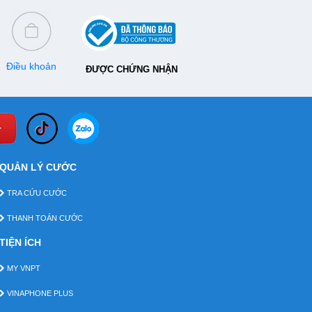
Điều khoản
ĐƯỢC CHỨNG NHẬN
QUẢN LÝ CƯỚC
TRA CỨU CƯỚC
THANH TOÁN CƯỚC
TIỆN ÍCH
MY VNPT
VINAPHONE PLUS