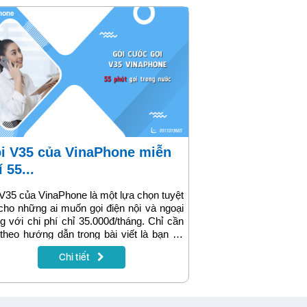
 55...
V35 của VinaPhone là một lựa chọn tuyệt
cho những ai muốn gọi điện nội và ngoại
 với chi phí chỉ 35.000đ/tháng. Chỉ cần
theo hướng dẫn trong bài viết là bạn sẽ
 được 55 phút gọi miễn phí trong nước,
Chi tiết
dài suốt 30 ngày. Nếu bạn nhận được tin
 mời tham gia gói V35 và có nhu cầu sử
, hãy nhanh tay đăng ký để thoải mái liên
và tiết kiệm chi phí nhé!