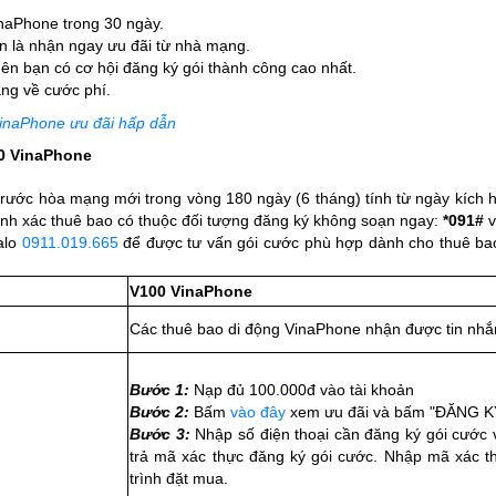
VinaPhone trong 30 ngày.
ắn là nhận ngay ưu đãi từ nhà mạng.
nên bạn có cơ hội đăng ký gói thành công cao nhất.
ắng về cước phí.
VinaPhone ưu đãi hấp dẫn
0 VinaPhone
trước hòa mạng mới trong vòng 180 ngày (6 tháng) tính từ ngày kích h
ính xác thuê bao có thuộc đối tượng đăng ký không soạn ngay:
*091#
v
alo
0911.019.665
để được tư vấn gói cước phù hợp dành cho thuê ba
V100 VinaPhone
Các thuê bao di động VinaPhone nhận được tin nhắ
Bước 1:
Nạp đủ 100.000đ vào tài khoản
Bước 2:
Bấm
vào đây
xem ưu đãi và bấm "ĐĂNG K
Bước 3:
Nhập số điện thoại cần đăng ký gói cước 
trả mã xác thực đăng ký gói cước. Nhập mã xác t
trình đặt mua.