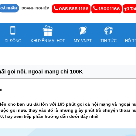
CÁ NHÂN
DOANH NGHIỆP
085.585.1166
18001166
Tải
DI ĐỘNG
KHUYẾN MẠI HOT
MY VNPT
TIN TỨC
HỖ T
i gọi nội, ngoại mạng chỉ 100K
em
n cho bạn ưu đãi lớn với 165 phút gọi cả nội mạng và ngoại mạn
 cuộc gọi nữa, thay vào đó là những giây phút trò chuyện thoải m
00, hãy xem tiếp phần hướng dẫn dưới đây nhé!