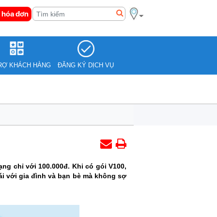
 hóa đơn
RỢ KHÁCH HÀNG
ĐĂNG KÝ DỊCH VỤ
g chỉ với 100.000đ. Khi có gói V100,
ái với gia đình và bạn bè mà không sợ