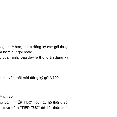
oạt thuê bao, chưa đăng ký các gói thoại
à bấm nút gọi hoặc
o của mình.
Sau đây là thông tin đăng ký
n khuyến mãi mời đăng ký gói V100
Ý NGAY".
và bấm "TIẾP TỤC", lúc này hệ thống sẽ
hực và bấm "TIẾP TỤC" để kết thúc quá