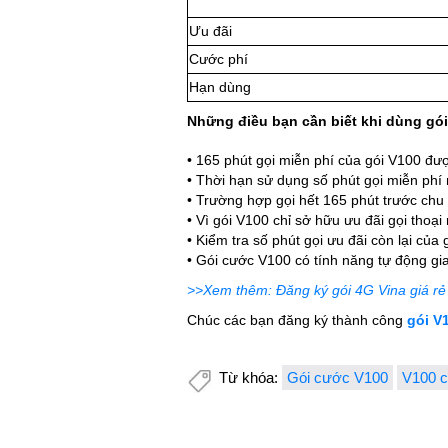
Ưu đãi
Cước phí
Hạn dùng
Những điều bạn cần biết khi dùng gó
• 165 phút gọi miễn phí của gói V100 đ
• Thời hạn sử dụng số phút gọi miễn phí 
• Trường hợp gọi hết 165 phút trước chu 
• Vì gói V100 chỉ sở hữu ưu đãi gọi thoạ
• Kiểm tra số phút gọi ưu đãi còn lại củ
• Gói cước V100 có tính năng tự động g
>>Xem thêm: Đăng ký gói 4G Vina giá rẻ 
Chúc các bạn đăng ký thành công
gói V
Từ khóa:
Gói cước V100
V100 c