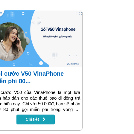
ễn phí 80...
 cước V50 của VinaPhone là một lựa
 hấp dẫn cho các thuê bao di động trả
c hiện nay. Chỉ với 50.000đ, bạn sẽ nhận
y 80 phút gọi miễn phí trong vòng 30
. Gói cước V50 thực sự là một giải pháp
Chi tiết
 kiệm chi phí tuyệt vời cho những ai muốn
 thiểu chi phí liên lạc nội mạng và ngoại
g.