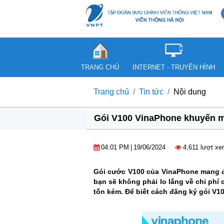
TRANG CHỦ
INTERNET - TRUYỀN HÌNH
Trang chủ
Tin tức
Nội dung
Gói V100 VinaPhone khuyến mã
04:01 PM
|
19/06/2024
4,611 lượt x
Gói cước V100 của VinaPhone mang đế
bạn sẽ không phải lo lắng về chi phí
tốn kém. Để biết cách đăng ký gói V1