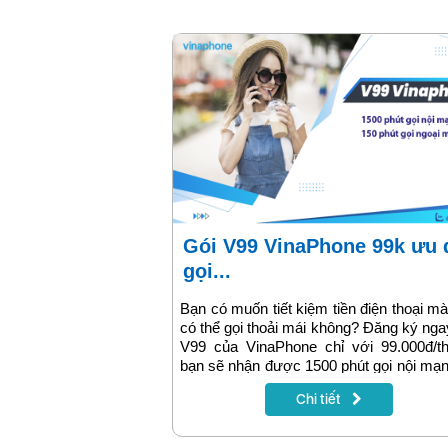
Gói V99 VinaPhone 99k ưu đãi
gọi...
Bạn có muốn tiết kiệm tiền điện thoại m
có thể gọi thoải mái không? Đăng ký nga
V99 của VinaPhone chỉ với 99.000đ/th
bạn sẽ nhận được 1500 phút gọi nội mạ
150 phút gọi ngoại mạng, sử dụng tro
Chi tiết
ngày. Hãy làm theo hướng dẫn trong bài
này để cài đặt gói V99 ngay trên số điện 
của bạn. Nếu bạn dự định liên lạc nhiều 