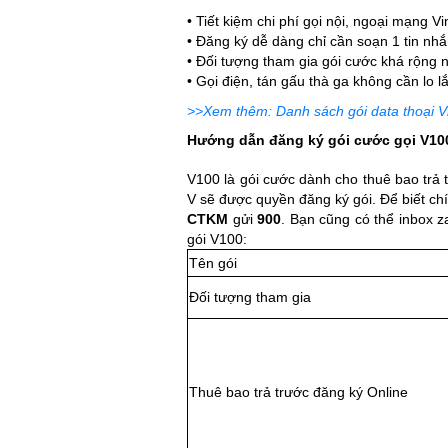
• Tiết kiệm chi phí gọi nội, ngoại mạng 
• Đăng ký dễ dàng chỉ cần soạn 1 tin nh
• Đối tượng tham gia gói cước khá rộng 
• Gọi điện, tán gấu thà ga không cần lo l
>>Xem thêm: Danh sách gói data thoại 
Hướng dẫn đăng ký gói cước gọi V10
V100 là gói cước dành cho thuê bao trả 
V sẽ được quyền đăng ký gói. Để biết ch
CTKM
gửi
900
. Bạn cũng có thể inbox z
gói V100:
Tên gói
Đối tượng tham gia
Thuê bao trả trước đăng ký Online