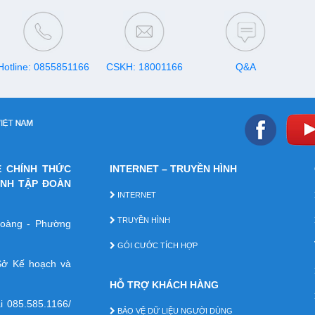
suốt 30 ngày.
Hotline: 0855851166
CSKH: 18001166
Q&A
E CHÍNH THỨC
INTERNET – TRUYỀN HÌNH
ÁNH TẬP ĐOÀN
INTERNET
TRUYỀN HÌNH
 Hoàng - Phường
GÓI CƯỚC TÍCH HỢP
ở Kế hoạch và
HỖ TRỢ KHÁCH HÀNG
ại
085.585.1166/
BẢO VỆ DỮ LIỆU NGƯỜI DÙNG