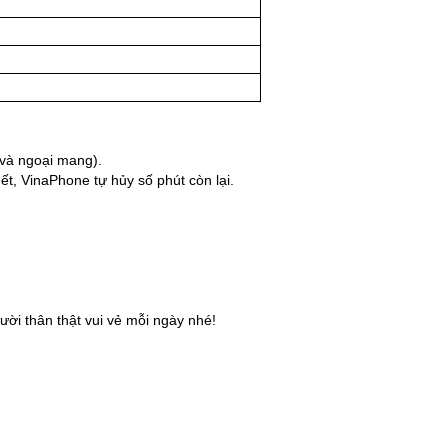
 và ngoại mang).
ết, VinaPhone tự hủy số phút còn lại.
ời thân thật vui vẻ mỗi ngày nhé!