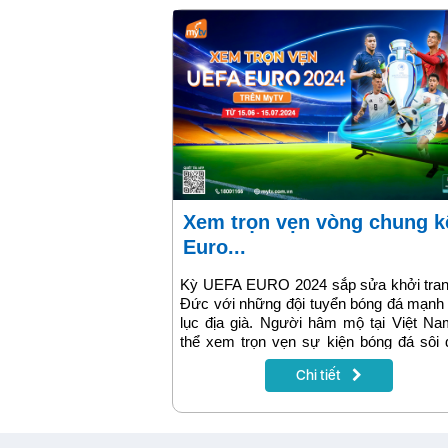
thời gian tới, hãy chọn gói V99 để giảm t
chi phí di động!
Xem trọn vẹn vòng chung kết
Euro...
Kỳ UEFA EURO 2024 sắp sửa khởi tranh
Đức với những đội tuyển bóng đá mạnh
lục địa già. Người hâm mộ tại Việt N
thể xem trọn vẹn sự kiện bóng đá sôi
nhất mùa hè này trên hệ thống dịch vụ
Chi tiết
của tập đoàn VNPT.