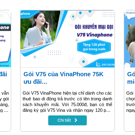
Gói V75 của VinaPhone 75K
Gói cước V50 VinaPhone
ưu đãi...
mi
à vẫn
Gói V75 VinaPhone hiện tại chỉ dành cho các
Gói
y gói
thuê bao di động trả trước có tên trong danh
chọn
áng,
sách khuyến mãi. Với 75.000đ, bạn có thể
trướ
ng và
đăng ký gói V75 Vina và nhận ngay 120 phút
nga
ng 30
gọi trong vòng 30 ngày. Nếu bạn thường
ngày
Chi tiết
 viết
xuyên gọi điện ở mức trung bình mỗi tháng,
tiết
thoại
gói cước V75 chính là lựa chọn hoàn hảo để
giảm
trong
bạn tiết kiệm tối đa chi phí. Hãy đăng ký ngay
mạn