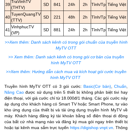
TraVinhTV
39
SD
841
24h
2h
Tỉnh/Tp
Tiếng Việt
(THTV)
TuyenQuangTV
40
SD
221
48h
2h
Tỉnh/Tp
Tiếng Việt
(TTV)
VinhphucTV
41
SD
881
24h
2h
Tỉnh/Tp
Tiếng Việt
(VP)
>>Xem thêm: Danh sách kênh có trong gói chuẩn của truyền hình
MyTV OTT
>> Xem thêm: Danh sách kênh có trong gói cơ bản của truyền
hình MyTV OTT
>>Xem thêm: Hướng dẫn cách mua và kích hoạt gói cước truyền
hình MyTV OTT
Truyền hình MyTV OTT có 3 gói cước:
Basic(Cơ bản)
,
Chuẩn
,
Nâng Cao
được sử dụng trên 5 thiết bị không phân biệt tivi hay
điện thoại, với giá cước chỉ từ 18.000đ/1 tháng. Các gói cước này
áp dụng cho khách hàng có Smart TV hoặc Smart Phone, tự vào
kho ứng dụng của thiết bị và tải ứng dụng truyền hình MyTV về
máy. Khách hàng đăng ký tài khoản bằng số điện thoại di động
của bất cứ nhà mạng nào và đăng ký mua gói ngay trên thiết bị
hoặc tại kênh mua sắm trực tuyến
https://digishop.vnpt.vn
. Thông