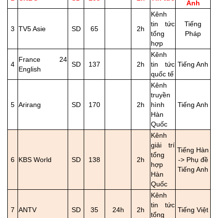
Anh
Kênh
tin tức
Tiếng
3
TV5 Asie
SD
65
2h
tổng
Pháp
hợp
Kênh
France 24
4
SD
137
2h
tin tức
Tiếng Anh
English
quốc tế
Kênh
truyền
5
Arirang
SD
170
2h
hình
Tiếng Anh
Hàn
Quốc
Kênh
giải trí
Tiếng Hàn
tổng
6
KBS World
SD
138
2h
-> Phụ đề
hợp
Tiếng Anh
Hàn
Quốc
Kênh
tin tức
7
ANTV
SD
35
24h
2h
Tiếng Việt
tổng