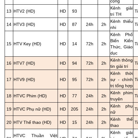
cộng
Kênh giải
13
HTV2 (HD)
HD
93
T
trí TH
Kênh thiếu
14
HTV3 (HD)
HD
87
24h
2h
T
nhi
Kênh Phổ
Biến Kiến
15
HTV Key (HD)
HD
14
72h
2h
T
Thức, Giáo
dục
Kênh thông
16
HTV7 (HD)
HD
94
72h
2h
T
tin giải trí
Kênh thời
17
HTV9 (HD)
HD
95
72h
2h
sự - chính
T
trị tổng hợp
Kênh phim
18
HTVC Phim (HD)
HD
77
24h
2h
T
truyện
Kênh phụ
19
HTVC Phụ nữ (HD)
HD
205
24h
2h
T
nữ
Kênh thể
20
HTV Thể thao (HD)
HD
15
24h
2h
T
thao
Kênh giải
HTVC Thuần Việt