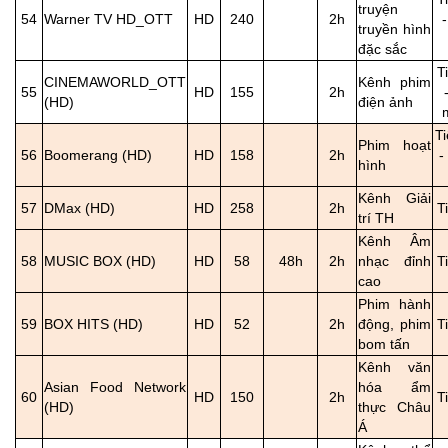
truyện
54
Warner TV HD_OTT
HD
240
2h
truyền hình
đặc sắc
T
CINEMAWORLD_OTT
Kênh phim
55
HD
155
2h
(HD)
điện ảnh
T
Phim hoạt
56
Boomerang (HD)
HD
158
2h
-
hình
Kênh Giải
57
DMax (HD)
HD
258
2h
T
trí TH
Kênh Âm
58
MUSIC BOX (HD)
HD
58
48h
2h
nhạc đỉnh
T
cao
Phim hành
59
BOX HITS (HD)
HD
52
2h
động, phim
T
bom tấn
Kênh văn
Asian Food Network
hóa ẩm
60
HD
150
2h
T
(HD)
thực Châu
Á