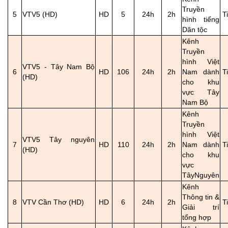
Truyền
5
VTV5 (HD)
HD
5
24h
2h
T
hình tiếng
Dân tộc
Kênh
Truyền
hình Việt
VTV5 - Tây Nam Bộ
6
HD
106
24h
2h
Nam dành
T
(HD)
cho khu
vực Tây
Nam Bộ
Kênh
Truyền
hình Việt
VTV5 Tây nguyên
7
HD
110
24h
2h
Nam dành
T
(HD)
cho khu
vực
TâyNguyên
Kênh
Thông tin &
8
VTV Cần Thơ (HD)
HD
6
24h
2h
T
Giải trí
tổng hợp