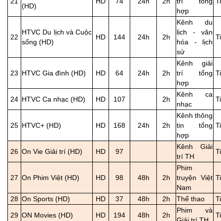
21
HD
74
24h
2h
trí tổng
T
(HD)
hợp
Kênh du
HTVC Du lịch và Cuộc
lịch - văn
22
HD
144
24h
2h
T
sống (HD)
hóa - lịch
sử
Kênh giải
23
HTVC Gia đình (HD)
HD
64
24h
2h
trí tổng
T
hợp
Kênh ca
24
HTVC Ca nhạc (HD)
HD
107
2h
T
nhạc
Kênh thông
25
HTVC+ (HD)
HD
168
24h
2h
tin tổng
T
hợp
Kênh Giải
26
On Vie Giải trí (HD)
HD
97
T
trí TH
Phim
27
On Phim Việt (HD)
HD
98
48h
2h
truyện Việt
T
Nam
28
On Sports (HD)
HD
37
48h
2h
Thể thao
T
Phim và
29
ON Movies (HD)
HD
194
48h
2h
T
Giải trí TH