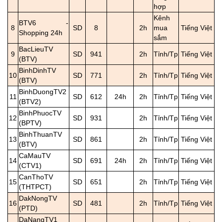
hợp
Kênh
BTV6 -
8
SD
8
2h
mua
Tiếng Việt
Shopping 24h
sắm
BacLieuTV
9
SD
941
2h
Tỉnh/Tp
Tiếng Việt
(BTV)
BinhDinhTV
10
SD
771
2h
Tỉnh/Tp
Tiếng Việt
(BTV)
BinhDuongTV2
11
SD
612
24h
2h
Tỉnh/Tp
Tiếng Việt
(BTV2)
BinhPhuocTV
12
SD
931
2h
Tỉnh/Tp
Tiếng Việt
(BPTV)
BinhThuanTV
13
SD
861
2h
Tỉnh/Tp
Tiếng Việt
(BTV)
CaMauTV
14
SD
691
24h
2h
Tỉnh/Tp
Tiếng Việt
(CTV1)
CanThoTV
15
SD
651
2h
Tỉnh/Tp
Tiếng Việt
(THTPCT)
DakNongTV
16
SD
481
2h
Tỉnh/Tp
Tiếng Việt
(PTD)
DaNangTV1