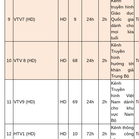
Kênh
truyền hình
Giáo dục
9
VTV7 (HD)
HD
9
24h
2h
Quốc gia
T
dành cho
mọi lứa
tuổi
Kênh
Truyền
hình
10
VTV 8 (HD)
HD
68
24h
2h
T
hướng tới
khán giả
Trung Bộ
Kênh
Truyền
hình Việt
11
VTV9 (HD)
HD
69
24h
2h
Nam dành
T
cho khu
vực Nam
Bộ
Kênh thông
12
HTV1 (HD)
HD
10
72h
2h
tin công
T