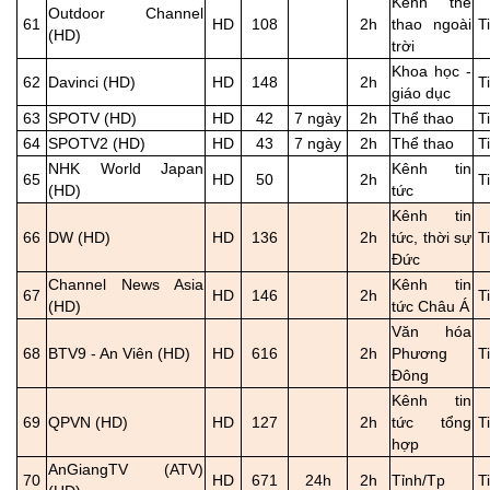
Kênh thể
Outdoor Channel
61
HD
108
2h
thao ngoài
T
(HD)
trời
Khoa học -
62
Davinci (HD)
HD
148
2h
T
giáo dục
63
SPOTV (HD)
HD
42
7 ngày
2h
Thể thao
T
64
SPOTV2 (HD)
HD
43
7 ngày
2h
Thể thao
T
NHK World Japan
Kênh tin
65
HD
50
2h
T
(HD)
tức
Kênh tin
66
DW (HD)
HD
136
2h
tức, thời sự
T
Đức
Channel News Asia
Kênh tin
67
HD
146
2h
T
(HD)
tức Châu Á
Văn hóa
68
BTV9 - An Viên (HD)
HD
616
2h
Phương
T
Đông
Kênh tin
69
QPVN (HD)
HD
127
2h
tức tổng
T
hợp
AnGiangTV (ATV)
70
HD
671
24h
2h
Tỉnh/Tp
T