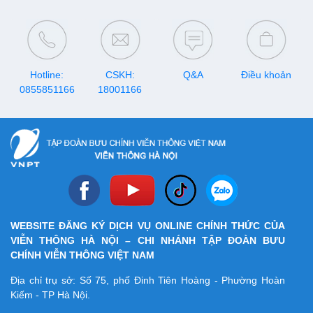
minh bạch và ưu đãi đến 14%
GIÁ NIÊM YẾT
Hotline:
CSKH:
Q&A
Điều khoản
0855851166
18001166
WEBSITE ĐĂNG KÝ DỊCH VỤ ONLINE CHÍNH THỨC CỦA
VIỄN THÔNG HÀ NỘI – CHI NHÁNH TẬP ĐOÀN BƯU
CHÍNH VIỄN THÔNG VIỆT NAM
Địa chỉ trụ sở: Số 75, phố Đinh Tiên Hoàng - Phường Hoàn
Kiếm - TP Hà Nội.