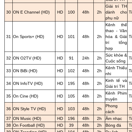
Giải trí TH
30
ON E Channel (HD)
HD
100
48h
2h
dành cho
T
phụ nữ
Kênh thể
thao - Văn
31
On Sports+ (HD)
HD
101
48h
2h
hóa & Giải
T
trí tổng
hợp
Sức khỏe &
32
ON O2TV (HD)
HD
91
24h
2h
T
Cuộc sống
Kênh Thiếu
33
ON BiBi (HD)
HD
102
48h
2h
T
nhi
Kinh tế và
34
ON InfoTV (HD)
HD
195
48h
2h
T
Giải trí TH
Kênh Phim
35
On Cine (HD)
HD
105
48h
2h
T
truyện
Phong
36
ON Style TV (HD)
HD
103
48h
2h
T
cách
37
ON Music (HD)
HD
196
48h
2h
Âm nhạc
T
38
On Football (HD)
HD
39
48h
2h
Bóng đá
T