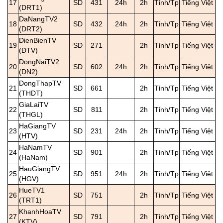
17
SD
431
24h
2h
Tỉnh/Tp
Tiếng Việt
(DRT1)
DaNangTV2
18
SD
432
24h
2h
Tỉnh/Tp
Tiếng Việt
(DRT2)
DienBienTV
19
SD
271
2h
Tỉnh/Tp
Tiếng Việt
(ĐTV)
DongNaiTV2
20
SD
602
24h
2h
Tỉnh/Tp
Tiếng Việt
(DN2)
DongThapTV
21
SD
661
2h
Tỉnh/Tp
Tiếng Việt
(THDT)
GiaLaiTV
22
SD
811
2h
Tỉnh/Tp
Tiếng Việt
(THGL)
HaGiangTV
23
SD
231
24h
2h
Tỉnh/Tp
Tiếng Việt
(HTV)
HaNamTV
24
SD
901
2h
Tỉnh/Tp
Tiếng Việt
(HaNam)
HauGiangTV
25
SD
951
24h
2h
Tỉnh/Tp
Tiếng Việt
(HGV)
HueTV1
26
SD
751
2h
Tỉnh/Tp
Tiếng Việt
(TRT1)
KhanhHoaTV
27
SD
791
2h
Tỉnh/Tp
Tiếng Việt
(KTV)