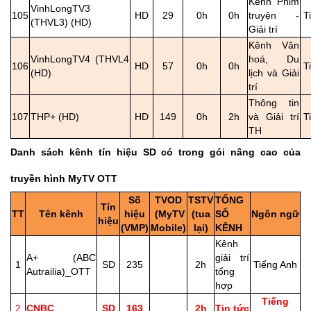
Kênh Phim
VinhLongTV3
105
HD
29
0h
0h
truyện -
T
(THVL3) (HD)
Giải trí
Kênh Văn
VinhLongTV4 (THVL4
hoá, Du
106
HD
57
0h
0h
T
(HD)
lịch và Giải
trí
Thông tin
107
THP+ (HD)
HD
149
0h
2h
và Giải trí
T
TH
Danh sách kênh tín hiệu SD có trong gói nâng cao của
truyền hình MyTV OTT
Số
TVOD
TSTV
TỔNG
Tín
TT
Tên kênh
hiệu
(MyTV
(tua
SỐ
Ngôn ngữ
hiệu
(VMP)
Mobile)
lại)
KÊNH
Kênh
A+ (ABC
giải trí
1
SD
235
2h
Tiếng Anh
Autrailia)_OTT
tổng
hợp
Tiếng
2
CNBC
SD
163
2h
Tin tức