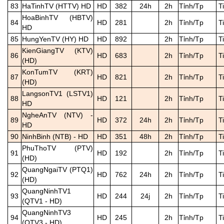
83
HaTinhTV (HTTV) HD
HD
382
24h
2h
Tỉnh/Tp
T
HoaBinhTV (HBTV)
84
HD
281
2h
Tỉnh/Tp
T
HD
85
HungYenTV (HY) HD
HD
892
2h
Tỉnh/Tp
T
KienGiangTV (KTV)
86
HD
683
2h
Tỉnh/Tp
T
(HD)
KonTumTV (KRT)
87
HD
821
2h
Tỉnh/Tp
T
(HD)
LangsonTV1 (LSTV1)
88
HD
121
2h
Tỉnh/Tp
T
HD
NgheAnTV (NTV) -
89
HD
372
24h
2h
Tỉnh/Tp
T
HD
90
NinhBinh (NTB) - HD
HD
351
48h
2h
Tỉnh/Tp
T
PhuThoTV (PTV)
91
HD
192
2h
Tỉnh/Tp
T
(HD)
QuangNgaiTV (PTQ1)
92
HD
762
24h
2h
Tỉnh/Tp
T
(HD)
QuangNinhTV1
93
HD
244
24j
2h
Tỉnh/Tp
T
(QTV1 - HD)
QuangNinhTV3
94
HD
245
2h
Tỉnh/Tp
T
(QTV3 - HD)