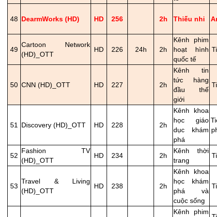
48
DearmWorks (HD)
HD
256
2h
Thiếu nhi
A
Kênh phim
Cartoon Network
49
HD
226
24h
2h
hoạt hình
T
(HD)_OTT
quốc tế
Kênh tin
tức hàng
50
CNN (HD)_OTT
HD
227
2h
T
đầu thế
giới
Kênh khoa
học giáo
T
51
Discovery (HD)_OTT
HD
228
2h
dục khám
p
phá
Fashion TV
Kênh thời
52
HD
234
2h
T
(HD)_OTT
trang
Kênh khoa
Travel & Living
học khám
53
HD
238
2h
T
(HD)_OTT
phá và
cuộc sống
Kênh phim
T