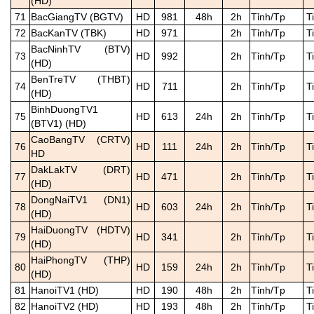
(HD)
71
BacGiangTV (BGTV)
HD
981
48h
2h
Tỉnh/Tp
T
72
BacKanTV (TBK)
HD
971
2h
Tỉnh/Tp
T
BacNinhTV (BTV)
73
HD
992
2h
Tỉnh/Tp
T
(HD)
BenTreTV (THBT)
74
HD
711
2h
Tỉnh/Tp
T
(HD)
BinhDuongTV1
75
HD
613
24h
2h
Tỉnh/Tp
T
(BTV1) (HD)
CaoBangTV (CRTV)
76
HD
111
24h
2h
Tỉnh/Tp
T
HD
DakLakTV (DRT)
77
HD
471
2h
Tỉnh/Tp
T
(HD)
DongNaiTV1 (DN1)
78
HD
603
24h
2h
Tỉnh/Tp
T
(HD)
HaiDuongTV (HDTV)
79
HD
341
2h
Tỉnh/Tp
T
(HD)
HaiPhongTV (THP)
80
HD
159
24h
2h
Tỉnh/Tp
T
(HD)
81
HanoiTV1 (HD)
HD
190
48h
2h
Tỉnh/Tp
T
82
HanoiTV2 (HD)
HD
193
48h
2h
Tỉnh/Tp
T