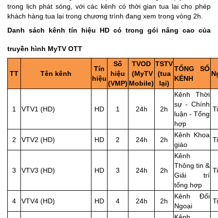
trong lịch phát sóng, với các kênh có thời gian tua lại cho phép
khách hàng tua lại trong chương trình đang xem trong vòng 2h.
Danh sách kênh tín hiệu HD có trong gói nâng cao của
truyền hình MyTV OTT
Số
TVOD
TSTV
Tín
TỔNG SỐ
TT
Tên kênh
hiệu
(MyTV
(tua
N
hiệu
KÊNH
(VMP)
Mobile)
lại)
Kênh Thời
sự - Chính
1
VTV1 (HD)
HD
1
24h
2h
T
luận - Tổng
hợp
Kênh Khoa
2
VTV2 (HD)
HD
2
24h
2h
T
giáo
Kênh
Thông tin &
3
VTV3 (HD)
HD
3
24h
2h
T
Giải trí
tổng hợp
Kênh Đối
4
VTV4 (HD)
HD
4
24h
2h
T
Ngoại
Kênh