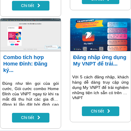
biệt: “Cả nước đoàn kết,
Chi tiết
chung sức, đồng lòng thi đua
phòng, chống và chiến thắng
đại dịch COVID của Thủ
tướng Phạm Minh Chính, vượt
mọi thách thức, VNPT triển
khai tối đa mọi nguồn lực để
hỗ trợ Thành phố Hồ Chí
Minh và các tỉnh phía Nam
chiến thắng đại dịch
Combo tích hợp
Đăng nhập ứng dụng
Home Đỉnh: Đăng
My VNPT để trải...
ký...
Với 5 cách đăng nhập, khách
hàng dễ dàng truy cập ứng
Đúng như tên gọi của gói
dụng My VNPT để trải nghiệm
cước, Gói cước combo Home
những tiện ích sẵn có trên My
Đỉnh của VNPT ngay từ khi ra
VNPT.
mắt đã thu hút các gia đình
đăng kí lắp đặt bởi đỉnh cao
trải nghiệm dịch vụ viễn
Chi tiết
thông. Hơn thế nữa, trong thời
Chi tiết
gian giãn cách xã hội, khách
hàng hoàn toàn có thể đăng
ký Home Đỉnh online, an toàn,