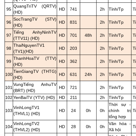
QuangTriTV (QRTV)
95
HD
741
2h
Tỉnh/Tp
T
(HD)
SocTrangTV (STV)
96
HD
831
2h
Tỉnh/Tp
T
(HD)
Tiếng AnhyNinhTV
97
HD
701
48h
2h
Tỉnh/Tp
T
(TTV11) (HD)
ThaiNguyenTV1
98
HD
203
2h
Tỉnh/Tp
T
(TV1)(HD)
ThanhHoaTV (TTV)
99
HD
362
2h
Tỉnh/Tp
T
(HD)
TienGiangTV (THTG)
100
HD
631
24h
2h
Tỉnh/Tp
T
(HD)
VungTiếng AnhuTV
101
HD
721
2h
Tỉnh/Tp
T
(BRT) (HD)
102
YenBaiTV (YTV) (HD)
HD
211
2h
Tỉnh/Tp
T
Thời sự -
VinhLongTV1
103
HD
24
0h
0h
chính trị
T
(THVL1) (HD)
tổng hợp
VinhLongTV2
Văn hóa -
104
HD
28
0h
0h
T
(THVL2) (HD)
Xã hội