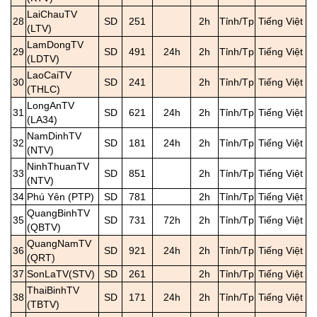
LaiChauTV
28
SD
251
2h
Tỉnh/Tp
Tiếng Việt
(LTV)
LamDongTV
29
SD
491
24h
2h
Tỉnh/Tp
Tiếng Việt
(LDTV)
LaoCaiTV
30
SD
241
2h
Tỉnh/Tp
Tiếng Việt
(THLC)
LongAnTV
31
SD
621
24h
2h
Tỉnh/Tp
Tiếng Việt
(LA34)
NamDinhTV
32
SD
181
24h
2h
Tỉnh/Tp
Tiếng Việt
(NTV)
NinhThuanTV
33
SD
851
2h
Tỉnh/Tp
Tiếng Việt
(NTV)
34
Phú Yên (PTP)
SD
781
2h
Tỉnh/Tp
Tiếng Việt
QuangBinhTV
35
SD
731
72h
2h
Tỉnh/Tp
Tiếng Việt
(QBTV)
QuangNamTV
36
SD
921
24h
2h
Tỉnh/Tp
Tiếng Việt
(QRT)
37
SonLaTV(STV)
SD
261
2h
Tỉnh/Tp
Tiếng Việt
ThaiBinhTV
38
SD
171
24h
2h
Tỉnh/Tp
Tiếng Việt
(TBTV)