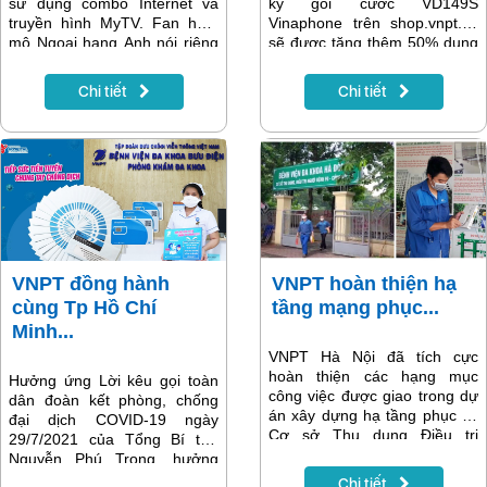
sử dụng combo Internet và
ký gói cước VD149S
truyền hình MyTV. Fan hâm
Vinaphone trên shop.vnpt.vn
mộ Ngoại hạng Anh nói riêng
sẽ được tặng thêm 50% dung
và thể thao nói chung sẽ có
lượng data tốc độ cao, giúp
cơ hội thưởng thức trọn vẹn
các thuê bao có thể an tâm
Chi tiết
Chi tiết
các giải đấu thể thao đỉnh cao
gọi thoại và sử dụng 3G/4G
nhất trên gói kênh K+ với mức
thoải mái trong mà không cần
cước ban đầu cực kỳ hấp dẫn.
quan tâm nhiều về cước phí.
Tổng số dung lượng lên đến
180GB. Với 520.000 đồng cho
6 tháng sử dụng bạn sẽ
không bao giờ phải lo nghĩ
đến việc dung lượng data đã
hết chưa? Tài khoản còn tiền
không? Hay để ý nạp thẻ.
VNPT đồng hành
VNPT hoàn thiện hạ
cùng Tp Hồ Chí
tầng mạng phục...
Minh...
VNPT Hà Nội đã tích cực
hoàn thiện các hạng mục
Hưởng ứng Lời kêu gọi toàn
công việc được giao trong dự
dân đoàn kết phòng, chống
án xây dựng hạ tầng phục vụ
đại dịch COVID-19 ngày
Cơ sở Thu dung Điều trị
29/7/2021 của Tổng Bí thư
người bệnh covid-19
Nguyễn Phú Trọng, hưởng
ứng Phong trào thi đua đặc
Chi tiết