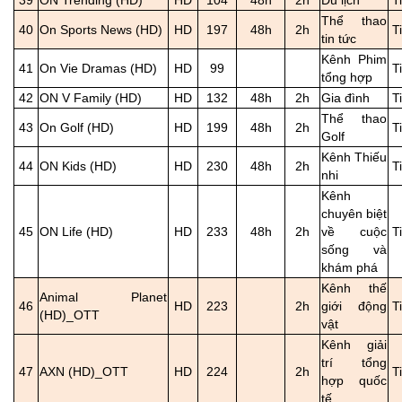
39
ON Trending (HD)
HD
104
48h
2h
Du lịch
T
Thể thao
40
On Sports News (HD)
HD
197
48h
2h
T
tin tức
Kênh Phim
41
On Vie Dramas (HD)
HD
99
T
tổng hợp
42
ON V Family (HD)
HD
132
48h
2h
Gia đình
T
Thể thao
43
On Golf (HD)
HD
199
48h
2h
T
Golf
Kênh Thiếu
44
ON Kids (HD)
HD
230
48h
2h
T
nhi
Kênh
chuyên biệt
45
ON Life (HD)
HD
233
48h
2h
về cuộc
T
sống và
khám phá
Kênh thế
Animal Planet
46
HD
223
2h
giới động
T
(HD)_OTT
vật
Kênh giải
trí tổng
47
AXN (HD)_OTT
HD
224
2h
T
hợp quốc
tế