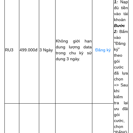
1:
Nạp
đủ tiền
vào tài
khoản
Bước
2:
Bấm
vào
Không giới hạn
"Đăng
dung lượng data
ký"
RU3
499.000đ
3 Ngày
Đăng ký
trong chu kỳ sử
theo
dụng 3 ngày.
gói
cước
đã lựa
chọn
=> Sau
khi
kiểm
tra lại
ưu đãi
gói
cước,
chọn
"ĐĂNG