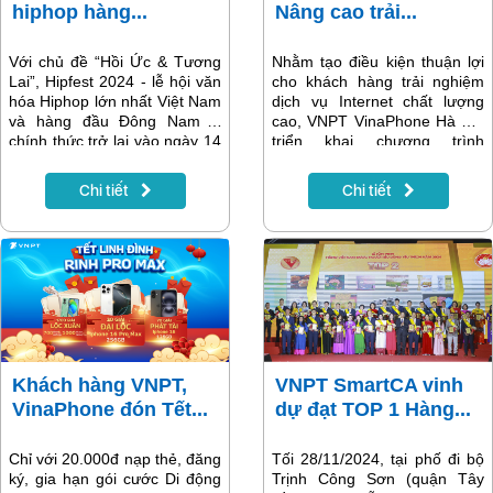
hiphop hàng...
Nâng cao trải...
Với chủ đề “Hồi Ức & Tương
Nhằm tạo điều kiện thuận lợi
Lai”, Hipfest 2024 - lễ hội văn
cho khách hàng trải nghiệm
hóa Hiphop lớn nhất Việt Nam
dịch vụ Internet chất lượng
và hàng đầu Đông Nam Á
cao, VNPT VinaPhone Hà Nội
chính thức trở lại vào ngày 14
triển khai chương trình
và 15/12/2024. Sự kiện được
khuyến mãi đặc biệt trong
livestream độc quyền trên nền
tháng 12/2024. Khách hàng
Chi tiết
Chi tiết
tảng Ứng dụng MyTV,
lắp đặt mới dịch vụ Internet
Fanpage và Youtube Truyền
trên toàn địa bàn Hà Nội sẽ
hình MyTV.
được tặng 01 thiết bị Wifi
Mesh miễn phí, giúp nâng cao
trải nghiệm kết nối mạng tại
gia đình.
Khách hàng VNPT,
VNPT SmartCA vinh
VinaPhone đón Tết...
dự đạt TOP 1 Hàng...
Chỉ với 20.000đ nạp thẻ, đăng
Tối 28/11/2024, tại phố đi bộ
ký, gia hạn gói cước Di động
Trịnh Công Sơn (quận Tây