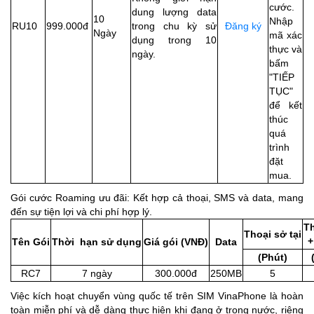
cước.
dung lượng data
10
Nhập
RU10
999.000đ
trong chu kỳ sử
Đăng ký
Ngày
mã xác
dụng trong 10
thực và
ngày.
bấm
"TIẾP
TỤC"
để kết
thúc
quá
trình
đặt
mua.
Gói cước Roaming ưu đãi: Kết hợp cả thoại, SMS và data, mang
đến sự tiện lợi và chi phí hợp lý.
T
Thoại sở tại
+
Tên Gói
Thời hạn sử dụng
Giá gói (VNĐ)
Data
(Phút)
RC7
7 ngày
300.000đ
250MB
5
Việc kích hoạt chuyển vùng quốc tế trên SIM VinaPhone là hoàn
toàn miễn phí và dễ dàng thực hiện khi đang ở trong nước, riêng