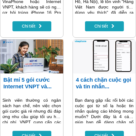
VinaPhone hoặc Internet
Hồ, Hà Nội), lễ tôn vinh "Hàng
VNPT, khách hàng sẽ có ngay
Việt Nam được người tiêu
cơ hội trúng iPhone 16 Pro
dùng yêu thích" đã diễn ra
Max, iPhone 16 cùng hàng
trong không khí trang trọng.
ngàn quà tặng giá trị trong
Sự kiện do Ủy ban Mặt trận
Chi tiết
Chi tiết
siêu khuyến mại mùa Tết của
Tổ quốc Việt Nam thành phố
nhà mạng.
Hà Nội phối hợp với Sở Công
Thương Hà Nội tổ chức nhằm
công nhận những sản phẩm,
dịch vụ xuất sắc do các doanh
nghiệp Việt phát triển.
Bật mí 5 gói cước
4 cách chặn cuộc gọi
Internet VNPT và...
và tin nhắn...
Sinh viên thường có ngân
Bạn đang gặp rắc rối bởi các
sách hạn chế, nên việc chọn
cuộc gọi từ số lạ hoặc tin
gói cước giá rẻ nhưng đủ đáp
nhắn quảng cáo không mong
ứng nhu cầu giúp tối ưu hóa
muốn? Dưới đây là 4 cách
chi phí. VNPT cung cấp các
giúp bạn dễ dàng chặn số
gói cước Internet dành cho
điện thoại và bảo vệ sự riêng
sinh viên có mức giá chỉ từ
tư của mình.
Chi tiết
Chi tiết