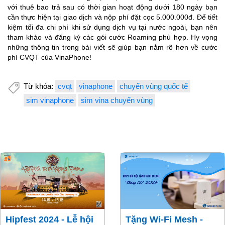
với thuê bao trả sau có thời gian hoạt động dưới 180 ngày bạn
cần thực hiện tại giao dịch và nộp phí đặt cọc 5.000.000đ. Để tiết
kiệm tối đa chi phí khi sử dụng dịch vụ tại nước ngoài, bạn nên
tham khảo và đăng ký các gói cước Roaming phù hợp. Hy vọng
những thông tin trong bài viết sẽ giúp bạn nắm rõ hơn về cước
phí CVQT của VinaPhone!
Từ khóa:
cvqt
vinaphone
chuyển vùng quốc tế
sim vinaphone
sim vina chuyển vùng
Hipfest 2024 - Lễ hội
Tặng Wi-Fi Mesh -