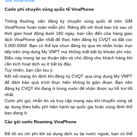
SIM VinaPhone
Cước phí chuyển vùng quốc tế VinaPhone
Thông thường, việc đăng ký chuyển vùng quốc tế trên SIM
VinaPhone hoàn toàn miễn phí. Riêng đối với thuê bao trả sau có
thời gian hoạt động dưới 180 ngày, bạn cần đến cửa hàng giao
dịch VinaPhone gần nhất để thực hiện đăng ký CVQT và đặt cọc
5.000.000đ. Bạn có thể lựa chọn đăng ký qua tin nhắn hoặc trực
tiếp trên ứng dụng My VNPT mà không mất bất kỳ khoản phí nào.
Điều này mang lại sự thuận tiện và chủ động cho khách hàng khi
cần kích hoạt dịch vụ ở bất kỳ đâu.
Tuy nhiên, bạn cần lưu ý:
Kết nối mạng ổn định khi đăng ký CVQT qua ứng dụng My VNPT
để đảm bảo quá trình thực hiện không bị gián đoạn. Bạn nên
đăng ký CVQT khi đang ở trong nước để nhận được sự hỗ trợ tốt
nhất.
Cước phí gọi, nhắn tin và truy cập mạng sau khi chuyển vùng sẽ
áp dụng theo biểu phí hiện hành tại quốc gia hoặc vùng lãnh thổ
bạn đang ở.
Các gói cước Roaming VinaPhone
Để tối ưu chi phí khi sử dụng dịch vụ tại nước ngoài, bạn có thể