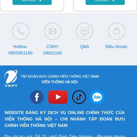
165K/tháng, rất phù hợp với
túi tiền. Cùng tìm hiểu 5 gói
cước Internet VNPT và ưu đãi
dành cho sinh viên trong bài
viết sau.
Hotline:
CSKH:
Q&A
Điều khoản
0855851166
18001166
WEBSITE ĐĂNG KÝ DỊCH VỤ ONLINE CHÍNH THỨC CỦA
VIỄN THÔNG HÀ NỘI – CHI NHÁNH TẬP ĐOÀN BƯU
CHÍNH VIỄN THÔNG VIỆT NAM
Địa chỉ trụ sở: Số 75, phố Đinh Tiên Hoàng - Phường Hoàn