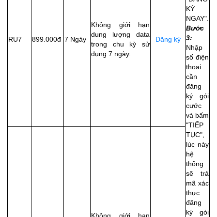
KÝ
NGAY".
Không giới hạn
Bước
dung lượng data
3:
RU7
899.000đ
7 Ngày
Đăng ký
trong chu kỳ sử
Nhập
dụng 7 ngày.
số điện
thoại
cần
đăng
ký gói
cước
và bấm
"TIẾP
TỤC",
lúc này
hệ
thống
sẽ trả
mã xác
thực
đăng
ký gói
Không giới hạn