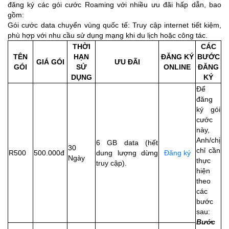
đăng ký các gói cước Roaming với nhiều ưu đãi hấp dẫn, bao
gồm:
Gói cước data chuyển vùng quốc tế: Truy cập internet tiết kiệm,
phù hợp với nhu cầu sử dụng mạng khi du lịch hoặc công tác.
THỜI
CÁC
TÊN
HẠN
ĐĂNG KÝ
BƯỚC
GIÁ GÓI
ƯU ĐÃI
GÓI
SỬ
ONLINE
ĐĂNG
DỤNG
KÝ
Để
đăng
ký gói
cước
này,
Anh/chị
6 GB data (hết
30
chỉ cần
R500
500.000đ
dung lượng dừng
Đăng ký
Ngày
thực
truy cập).
hiện
theo
các
bước
sau:
Bước