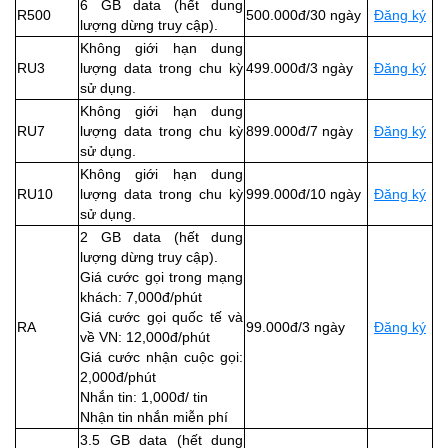
6 GB data (hết dung
R500
500.000đ/30 ngày
Đăng ký
lượng dừng truy cập).
Không giới hạn dung
RU3
lượng data trong chu kỳ
499.000đ/3 ngày
Đăng ký
sử dụng.
Không giới hạn dung
RU7
lượng data trong chu kỳ
899.000đ/7 ngày
Đăng ký
sử dụng.
Không giới hạn dung
RU10
lượng data trong chu kỳ
999.000đ/10 ngày
Đăng ký
sử dụng.
2 GB data (hết dung
lượng dừng truy cập).
Giá cước gọi trong mạng
khách: 7,000đ/phút
Giá cước gọi quốc tế và
RA
99.000đ/3 ngày
Đăng ký
về VN: 12,000đ/phút
Giá cước nhận cuộc gọi:
2,000đ/phút
Nhắn tin: 1,000đ/ tin
Nhận tin nhắn miễn phí
3.5 GB data (hết dung