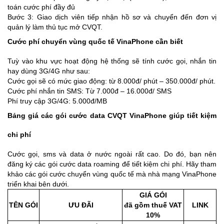
toán cước phí đầy đủ
Bước 3: Giao dịch viên tiếp nhận hồ sơ và chuyển đến đơn vị
quản lý làm thủ tục mở CVQT.
Cước phí chuyển vùng quốc tế VinaPhone cần biết
Tuỳ vào khu vực hoạt động hệ thống sẽ tính cước gọi, nhắn tin
hay dùng 3G/4G như sau:
Cước gọi sẽ có mức giao động: từ 8.000đ/ phút – 350.000đ/ phút.
Cước phí nhắn tin SMS: Từ 7.000đ – 16.000đ/ SMS
Phí truy cập 3G/4G: 5.000đ/MB
Bảng giá các gói cước data CVQT VinaPhone giúp tiết kiệm
chi phí
Cước gọi, sms và data ở nước ngoài rất cao. Do đó, bạn nên
đăng ký các gói cước data roaming để tiết kiệm chi phí. Hãy tham
khảo các gói cước chuyển vùng quốc tế mà nhà mạng VinaPhone
triển khai bên dưới.
GIÁ GÓI
TÊN GÓI
ƯU ĐÃI
đã gồm thuế VAT
LINK
10%