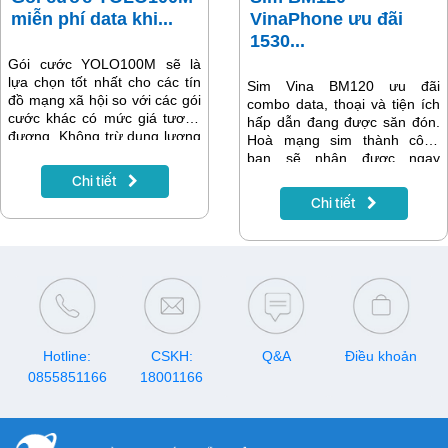
miễn phí data khi...
VinaPhone ưu đãi
1530...
Gói cước YOLO100M sẽ là
lựa chọn tốt nhất cho các tín
Sim Vina BM120 ưu đãi
đồ mạng xã hội so với các gói
combo data, thoại và tiện ích
cước khác có mức giá tương
hấp dẫn đang được săn đón.
đương. Không trừ dung lượng
Hoà mạng sim thành công
data khi truy cập các ứng
bạn sẽ nhận được ngay
dụng TikTok, YouTube,
1,5GB/ngày (45GB/tháng),
Chi tiết
Facebook, MyTV. Ngoài ra
miễn phí các cuộc gọi nội
Chi tiết
bạn còn có thêm 1GB data tốc
mạng Vinaphone dưới 10 phút
độ cao mỗi ngày, tương
và 30 phút/tháng gọi ngoại
đương 30GB/tháng sử dụng
mạng. Ngoài ra bạn còn được
các ứng dụng khác.
cấp thêm 1 license sử dụng
dịch vụ bảo mật Kaspersky
Internet Security.
Hotline:
CSKH:
Q&A
Điều khoản
0855851166
18001166