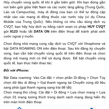
Hủy chuyển vùng quốc tế khi ở gần biên giới: Khi bạn đứng gần
nơi biên giới giữa Việt Nam và các nước láng giềng (Trung Quốc,
Lào và Campuchia), máy di động của bạn có thể tự động cập
nhật vào các mạng di động thuộc các nước này (ví dụ China
Mobile của Trung Quốc). Nếu không có nhu cầu dùng dịch vụ
CVQT, bạn hãy hủy dịch vụ bằng cách soạn cú pháp
HUY CVQT
gửi
9123
hoặc tắt
DATA ON
trên điện thoại để tránh phát sinh
cước ngoài ý muốn.
Chọn đúng nhà mạng cung cấp dịch vụ CVQT với Vinaphone và
bật DATA ROAMING ON trên điện thoại: Sau khi đăng ký chuyển
vùng, bạn cần bật chuyển vùng quốc tế trên điện thoại và chọn
đúng mã mạng mới có thể sử dụng được. Để bật chuyển vùng
quốc tế, bạn thực hiện thao tác:
Đối với iPhone:
Bật Data roaming: Vào Cài đặt > chọn phần Di động > Chọn Tùy
chọn dữ liệu di động > Gạt thanh ngang tại Chuyển vùng dữ liệu
sang phải (gạt thanh ngang sang trái để tắt)
Chọn mạng thủ công: Cài đặt > Di động > Lựa chọn mạng > Lựa
chọn 01 mạng tương thích trong danh sách mạng đang hiển thị
trên màn hình điện thoại.