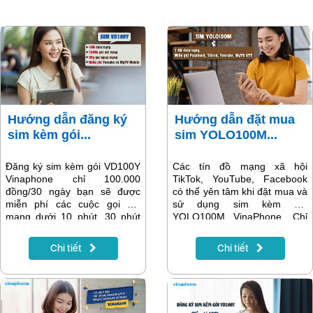
Hướng dẫn đăng ký
Hướng dẫn đặt mua
sim kèm gói...
sim YOLO100M...
Đăng ký sim kèm gói VD100Y
Các tín đồ mạng xã hội
Vinaphone chỉ 100.000
TikTok, YouTube, Facebook
đồng/30 ngày bạn sẽ được
có thể yên tâm khi đặt mua và
miễn phí các cuộc gọi nội
sử dụng sim kèm gói
mạng dưới 10 phút, 30 phút
YOLO100M VinaPhone. Chỉ
ngoại mạng, 1GB/ngày và truy
với 100k/1 tháng bạn xẽ được
cập Youtube, MyTV OTT
miễn phí khi truy cập các ứng
Chi tiết
Chi tiết
không giới hạn. Cách đặt mua
dụng/web TikTok, YouTube,
online rất đơn giản và dễ thực
Facebook, ngoài ra bạn còn
hiện, bạn chỉ cần làm theo
có thêm 1GB data/ngày để sử
hướng dẫn có trong bài viết
dụng. Bài viết sẽ hướng dẫn
sau.
bạn cách đặt mua sim kèm