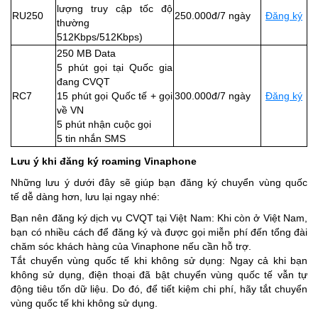
lượng truy cập tốc độ
RU250
250.000đ/7 ngày
Đăng ký
thường
512Kbps/512Kbps)
250 MB Data
5 phút gọi tại Quốc gia
đang CVQT
RC7
15 phút gọi Quốc tế + gọi
300.000đ/7 ngày
Đăng ký
về VN
5 phút nhận cuộc gọi
5 tin nhắn SMS
Lưu ý khi đăng ký roaming Vinaphone
Những lưu ý dưới đây sẽ giúp bạn đăng ký chuyển vùng quốc
tế dễ dàng hơn, lưu lại ngay nhé:
Bạn nên đăng ký dịch vụ CVQT tại Việt Nam: Khi còn ở Việt Nam,
bạn có nhiều cách để đăng ký và được gọi miễn phí đến tổng đài
chăm sóc khách hàng của Vinaphone nếu cần hỗ trợ.
Tắt chuyển vùng quốc tế khi không sử dụng: Ngay cả khi bạn
không sử dụng, điện thoại đã bật chuyển vùng quốc tế vẫn tự
động tiêu tốn dữ liệu. Do đó, để tiết kiệm chi phí, hãy tắt chuyển
vùng quốc tế khi không sử dụng.