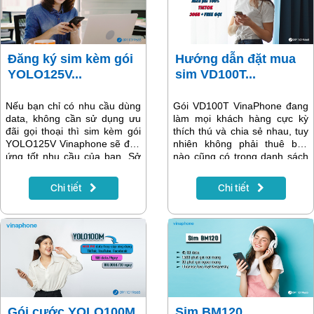
gói cước online nhanh chóng
dễ dàng, đăng ký chính chủ
và giao sim tại nhà nhé!
Đăng ký sim kèm gói
Hướng dẫn đặt mua
YOLO125V...
sim VD100T...
Nếu bạn chỉ có nhu cầu dùng
Gói VD100T VinaPhone đang
data, không cần sử dụng ưu
làm mọi khách hàng cực kỳ
đãi gọi thoại thì sim kèm gói
thích thú và chia sẻ nhau, tuy
YOLO125V Vinaphone sẽ đáp
nhiên không phải thuê bao
ứng tốt nhu cầu của bạn. Sở
nào cũng có trong danh sách
hữu sim kèm gói YOLO125V
được đăng ký gói cước này, vì
bạn sẽ có ngay 7GB data tốc
vậy chỉ cần đặt mua sim kèm
Chi tiết
Chi tiết
độ cao mỗi ngày và được
gói VD100T là bạn đã có thể
hoàn toàn miễn phí data tốc
sở hữu ngay những ưu đãi
độ cao khi truy cập vào ứng
hấp dẫn từ gói cước. Hướng
dụng MYTV, 1 tài khoản sử
dẫn chi tiết sẽ có trong bài viết
dụng ứng dụng đọc sách
sau.
Reavol.
Gói cước YOLO100M
Sim BM120