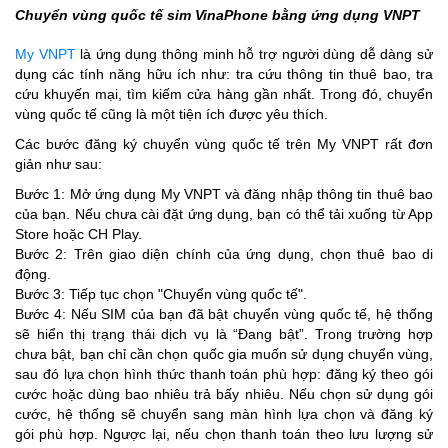
Chuyển vùng quốc tế sim VinaPhone bằng ứng dụng VNPT
My VNPT
là ứng dụng thông minh hỗ trợ người dùng dễ dàng sử
dụng các tính năng hữu ích như: tra cứu thông tin thuê bao, tra
cứu khuyến mại, tìm kiếm cửa hàng gần nhất. Trong đó, chuyển
vùng quốc tế cũng là một tiện ích được yêu thích.
Các bước đăng ký chuyển vùng quốc tế trên My VNPT rất đơn
giản như sau:
Bước 1: Mở ứng dụng My VNPT và đăng nhập thông tin thuê bao
của bạn. Nếu chưa cài đặt ứng dụng, bạn có thể tải xuống từ App
Store hoặc CH Play.
Bước 2: Trên giao diện chính của ứng dụng, chọn thuê bao di
động.
Bước 3: Tiếp tục chọn "Chuyển vùng quốc tế".
Bước 4: Nếu SIM của bạn đã bật chuyển vùng quốc tế, hệ thống
sẽ hiển thị trạng thái dịch vụ là “Đang bật”. Trong trường hợp
chưa bật, bạn chỉ cần chọn quốc gia muốn sử dụng chuyển vùng,
sau đó lựa chọn hình thức thanh toán phù hợp: đăng ký theo gói
cước hoặc dùng bao nhiêu trả bấy nhiêu. Nếu chọn sử dụng gói
cước, hệ thống sẽ chuyển sang màn hình lựa chọn và đăng ký
gói phù hợp. Ngược lại, nếu chọn thanh toán theo lưu lượng sử