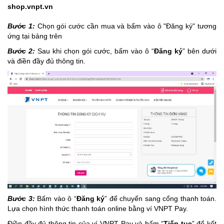
shop.vnpt.vn
Bước 1:
Chọn gói cước cần mua và bấm vào ô "Đăng ký" tương
ứng tại bảng trên
Bước 2:
Sau khi chọn gói cước, bấm vào ô “
Đăng ký
” bên dưới
và điền đầy đủ thông tin.
Bước 3:
Bấm vào ô “
Đăng ký
” để chuyển sang cổng thanh toán.
Lựa chọn hình thức thanh toán online bằng ví VNPT Pay.
Điền đầy đủ thông tin của ví VNPT Pay và bấm “
Tiếp tục
” để kết