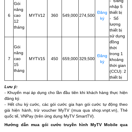
- Đăng
Gói
nhập 5
nâng
Đăng
thiết bị
6
cao
MYTV12
360
549,000
274,500
ký
- Số
12
lượng
tháng
thiết bị
sử dụng
đồng
Gói
thời
nâng
trong 1
Đăng
7
cao
MYTV15
450
659,000
329,500
khoảng
ký
15
thời gian
tháng
(CCU): 2
thiết bị
Lưu ý:
- Khuyến mại áp dụng cho lần đầu tiên khi khách hàng thực hiện
đăng ký.
- Hết chu kỳ cước, các gói cước gia hạn gói cước tự động theo
giá hiện hành, trừ voucher MyTV (mua qua shop.vnpt.vn), Thẻ
quốc tế, VNPay (trên ứng dụng MyTV SmartTV).
Hướng dẫn mua gói cước truyền hình MyTV Mobile qua