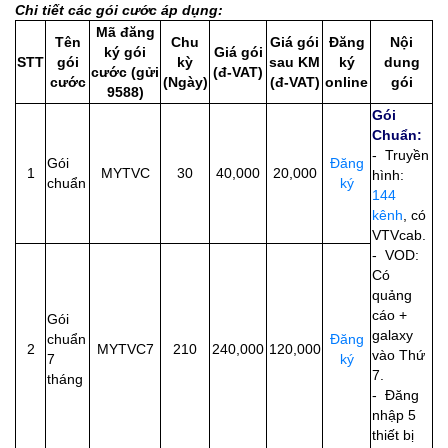
Chi tiết các gói cước áp dụng:
Mã đăng
Tên
Chu
Giá gói
Đăng
Nội
ký gói
Giá gói
STT
gói
kỳ
sau KM
ký
dung
cước (gửi
(đ-VAT)
cước
(Ngày)
(đ-VAT)
online
gói
9588)
Gói
Chuẩn:
- Truyền
Gói
Đăng
1
MYTVC
30
40,000
20,000
hình:
chuẩn
ký
144
kênh
, có
VTVcab.
- VOD:
Có
quảng
cáo +
Gói
galaxy
chuẩn
Đăng
2
MYTVC7
210
240,000
120,000
vào Thứ
7
ký
7.
tháng
- Đăng
nhập 5
thiết bị