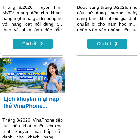
Tháng 8/2026, Truyền hình
Bước sang tháng 8/2026, nhu
MyTV mang đến cho khách
cầu sử dụng Internet ngày
hàng một mùa giải trí bùng nổ
càng tăng khi nhiều gia đình
với hàng loạt nội dung thể
chuẩn bị cho năm học mới,
thao và phim ảnh đặc sắc.
nhân viên văn phòng tiếp tục
Điểm nhấn nổi bật nhất là Giải
làm việc trực tuyến và các
vô địch bóng đá Đông Nam Á
thiết bị thông minh trong gia
Chi tiết
Chi tiết
ASEAN Hyundai Cup 2026
đình trở nên phổ biến hơn.
(AFF Cup 2026) – giải đấu
Một đường truyền Internet ổn
được người hâm mộ bóng đá
định, tốc độ cao không chỉ
Việt Nam mong chờ nhất
giúp việc học tập và làm việc
trong năm. Bên cạnh đó là
hiệu quả mà còn mang đến
nhiều giải đấu quốc tế hấp
những phút giây giải trí trọn
dẫn, gameshow đình đám và
vẹn.
các bộ phim phát song song
với nước ngoài, giúp MyTV
tiếp tục khẳng định vị thế là
Lịch khuyến mại nạp
nền tảng giải trí hàng đầu
thẻ VinaPhone...
dành cho mọi gia đình.
Tháng 8/2026, VinaPhone tiếp
tục triển khai nhiều chương
trình khuyến mại hấp dẫn
dành cho khách hàng trả