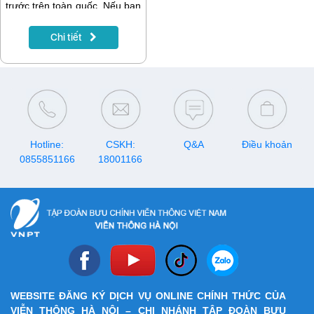
trước trên toàn quốc. Nếu bạn
đang có nhu cầu nạp tiền để
gia hạn gói cước, đăng ký
Chi tiết
data, gọi thoại hay tích lũy tài
khoản, hãy lưu ngay lịch
khuyến mại VinaPhone tháng
8/2026 dưới đây để nhận
được nhiều ưu đãi nhất.
Hotline:
CSKH:
Q&A
Điều khoản
0855851166
18001166
WEBSITE ĐĂNG KÝ DỊCH VỤ ONLINE CHÍNH THỨC CỦA
VIỄN THÔNG HÀ NỘI – CHI NHÁNH TẬP ĐOÀN BƯU