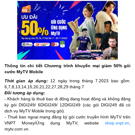
Thông tin chi tiết Chương trình khuyến mại giảm 50% gói
cước MyTV Mobile
Thời gian áp dụng:
12 ngày trong tháng 7.2023 bao gồm:
6,7,8,13,14,15,20,21,22,27,28,29 tháng 7
Đối tượng áp dụng:
- Khách hàng là thuê bao di động đang hoạt động và không đăng
ký gói DIGI249/ 6DIGI249/ 12DIGI249 (các gói DIGI249 đã có
dịch vụ MyTV Mobile trong gói).
- Thuê bao ngoại mạng đăng ký gói cước truyền hình MyTV trên
VNPT Money/Ứng dụng MyTV, website
shop.vnpt.vn
,
mytv.com.vn.