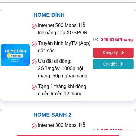
HOME ĐỈNH
Internet 500 Mbps. Hỗ
trợ nâng cấp XGSPON
340,616đ/tháng
Truyền hình MyTV (App)
đặc sắc
Đăng ký
Ưu đãi di động:
Chi tiết
2GB/ngày, 1000p nội
mạng, 50p ngoại mạng
Tặng 1 tháng khi đóng
cước trước 12 tháng
HOME SÀNH 2
Internet 300 Mbps. Hỗ
229,847đ/tháng
trợ nâng cấp XGSPON