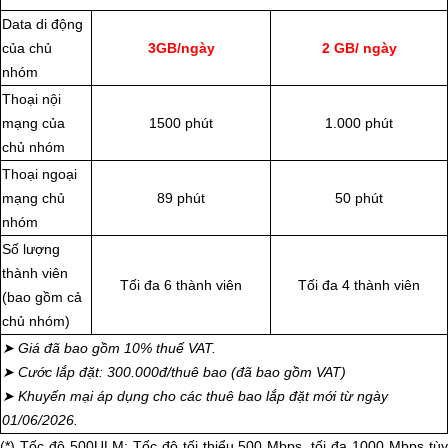
Data di động
của chủ
3GB/ngày
2 GB/ ngày
nhóm
Thoại nội
mạng của
1500 phút
1.000 phút
chủ nhóm
Thoại ngoại
mạng chủ
89 phút
50 phút
nhóm
Số lượng
thành viên
Tối đa 6 thành viên
Tối đa 4 thành viên
(bao gồm cả
chủ nhóm)
➤ Giá đã bao gồm 10% thuế VAT.
➤ Cước lắp đặt: 300.000đ/thuê bao (đã bao gồm VAT)
➤ Khuyến mại áp dụng cho các thuê bao lắp đặt mới từ ngày
01/06/2026.
(*) Tốc độ 500ULM: Tốc độ tối thiểu 500 Mbps, tối đa 1000 Mbps tùy