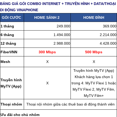
BẢNG GIÁ GÓI COMBO INTERNET + TRUYỀN HÌNH + DATA/THOẠI
DI ĐỘNG VINAPHONE
GÓI CƯỚC
HOME SÀNH 2
HOME ĐỈNH
1 tháng
249.000
369.000
6 tháng
1.494.000
2.214.000
12 tháng
2.988.000
4.428.000
FiberVNN
300 Mbps
500 Mbps
Mesh
X
X
Truyền hình MyTV (App)
Khách hàng lựa chọn 1
Truyền hình
X
trong 4: MyTV Flexi 1 hoặc
MyTV (App)
MyTV Flexi 2, MyTV Film,
MyTV Film+
Thoại nhóm
Thoại nội nhóm giữa các thuê bao di động thành viên
Ưu đãi cho chủ nhóm