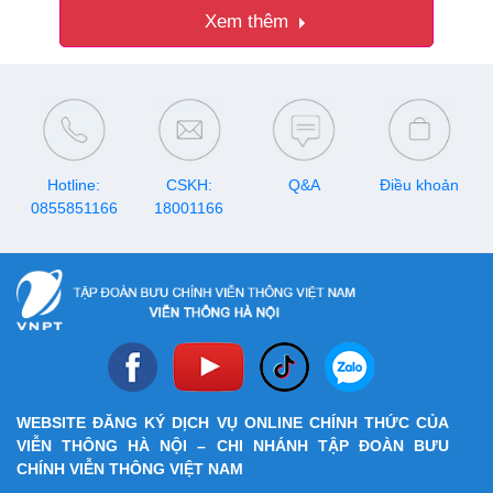
Xem thêm
Ưu đãi di động:
Đăng ký
3GB/ngày, 1500p nội
Chi tiết
mạng, 89p ngoại mạng
Tặng 1 tháng khi đóng
cước trước 12 tháng
Hotline:
CSKH:
Q&A
Điều khoản
0855851166
18001166
WEBSITE ĐĂNG KÝ DỊCH VỤ ONLINE CHÍNH THỨC CỦA
VIỄN THÔNG HÀ NỘI – CHI NHÁNH TẬP ĐOÀN BƯU
CHÍNH VIỄN THÔNG VIỆT NAM