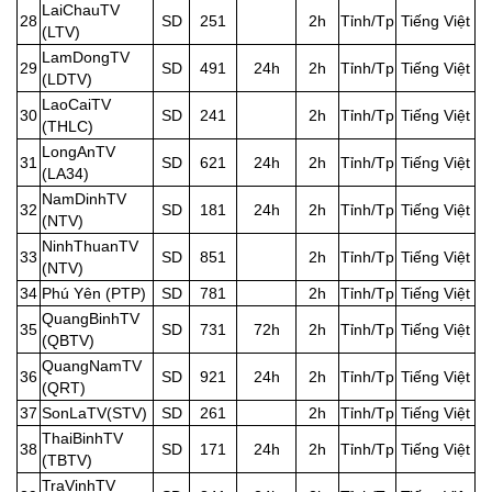
LaiChauTV
28
SD
251
2h
Tỉnh/Tp
Tiếng Việt
(LTV)
LamDongTV
29
SD
491
24h
2h
Tỉnh/Tp
Tiếng Việt
(LDTV)
LaoCaiTV
30
SD
241
2h
Tỉnh/Tp
Tiếng Việt
(THLC)
LongAnTV
31
SD
621
24h
2h
Tỉnh/Tp
Tiếng Việt
(LA34)
NamDinhTV
32
SD
181
24h
2h
Tỉnh/Tp
Tiếng Việt
(NTV)
NinhThuanTV
33
SD
851
2h
Tỉnh/Tp
Tiếng Việt
(NTV)
34
Phú Yên (PTP)
SD
781
2h
Tỉnh/Tp
Tiếng Việt
QuangBinhTV
35
SD
731
72h
2h
Tỉnh/Tp
Tiếng Việt
(QBTV)
QuangNamTV
36
SD
921
24h
2h
Tỉnh/Tp
Tiếng Việt
(QRT)
37
SonLaTV(STV)
SD
261
2h
Tỉnh/Tp
Tiếng Việt
ThaiBinhTV
38
SD
171
24h
2h
Tỉnh/Tp
Tiếng Việt
(TBTV)
TraVinhTV