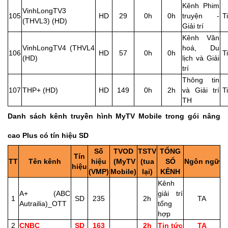
Kênh Phim
VinhLongTV3
105
HD
29
0h
0h
truyện -
T
(THVL3) (HD)
Giải trí
Kênh Văn
VinhLongTV4 (THVL4
hoá, Du
106
HD
57
0h
0h
T
(HD)
lịch và Giải
trí
Thông tin
107
THP+ (HD)
HD
149
0h
2h
và Giải trí
T
TH
Danh sách kênh truyền hình MyTV Mobile trong gói nâng
cao Plus có tín hiệu SD
Số
TVOD
TSTV
TỔNG
Tín
TT
Tên kênh
hiệu
(MyTV
(tua
SỐ
Ngôn ngữ
hiệu
(VMP)
Mobile)
lại)
KÊNH
Kênh
A+ (ABC
giải trí
1
SD
235
2h
TA
Autrailia)_OTT
tổng
hợp
2
CNBC
SD
163
2h
Tin tức
TA