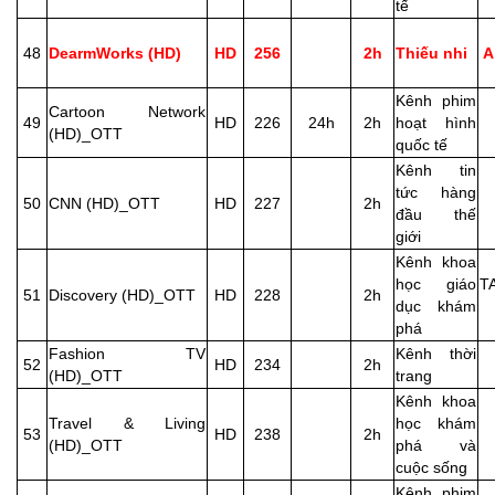
tế
48
DearmWorks (HD)
HD
256
2h
Thiếu nhi
A
Kênh phim
Cartoon Network
49
HD
226
24h
2h
hoạt hình
(HD)_OTT
quốc tế
Kênh tin
tức hàng
50
CNN (HD)_OTT
HD
227
2h
đầu thế
giới
Kênh khoa
học giáo
TA
51
Discovery (HD)_OTT
HD
228
2h
dục khám
phá
Fashion TV
Kênh thời
52
HD
234
2h
(HD)_OTT
trang
Kênh khoa
Travel & Living
học khám
53
HD
238
2h
(HD)_OTT
phá và
cuộc sống
Kênh phim