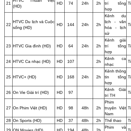
HTVC Thuần Việt
21
HD
74
24h
2h
trí tổng
T
(HD)
hợp
Kênh du
HTVC Du lịch và Cuộc
lịch - văn
22
HD
144
24h
2h
T
sống (HD)
hóa - lịch
sử
Kênh giải
23
HTVC Gia đình (HD)
HD
64
24h
2h
trí tổng
T
hợp
Kênh ca
24
HTVC Ca nhạc (HD)
HD
107
2h
T
nhạc
Kênh thông
25
HTVC+ (HD)
HD
168
24h
2h
tin tổng
T
hợp
Kênh Giải
26
On Vie Giải trí (HD)
HD
97
T
trí TH
Phim
27
On Phim Việt (HD)
HD
98
48h
2h
truyện Việt
T
Nam
28
On Sports (HD)
HD
37
48h
2h
Thể thao
T
Phim và
29
ON Movies (HD)
HD
194
48h
2h
T