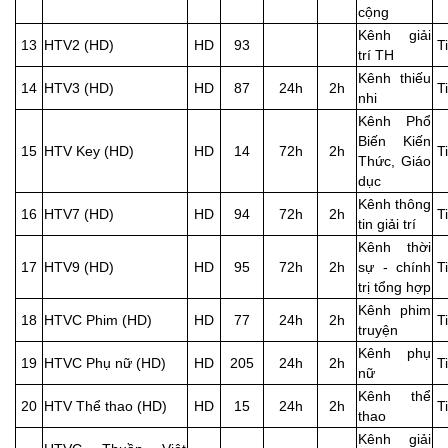
cộng
Kênh giải
13
HTV2 (HD)
HD
93
T
trí TH
Kênh thiếu
14
HTV3 (HD)
HD
87
24h
2h
T
nhi
Kênh Phổ
Biến Kiến
15
HTV Key (HD)
HD
14
72h
2h
T
Thức, Giáo
dục
Kênh thông
16
HTV7 (HD)
HD
94
72h
2h
T
tin giải trí
Kênh thời
17
HTV9 (HD)
HD
95
72h
2h
sự - chính
T
trị tổng hợp
Kênh phim
18
HTVC Phim (HD)
HD
77
24h
2h
T
truyện
Kênh phụ
19
HTVC Phụ nữ (HD)
HD
205
24h
2h
T
nữ
Kênh thể
20
HTV Thể thao (HD)
HD
15
24h
2h
T
thao
Kênh giải