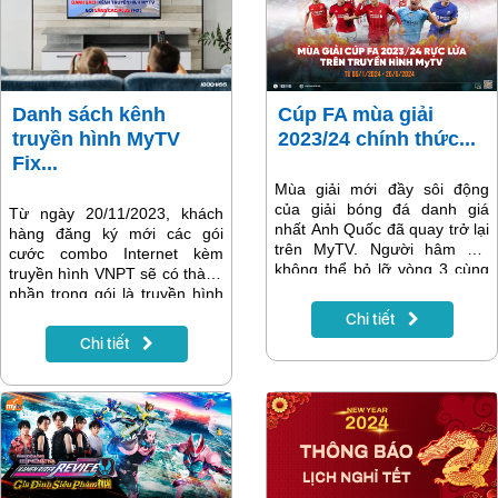
Danh sách kênh
Cúp FA mùa giải
truyền hình MyTV
2023/24 chính thức...
Fix...
Mùa giải mới đầy sôi động
của giải bóng đá danh giá
Từ ngày 20/11/2023, khách
nhất Anh Quốc đã quay trở lại
hàng đăng ký mới các gói
trên MyTV. Người hâm mộ
cước combo Internet kèm
không thể bỏ lỡ vòng 3 cùng
truyền hình VNPT sẽ có thành
tâm điểm là cuộc tái đấu đầy
phần trong gói là truyền hình
duyên nợ giữa Arsenal và
MyTV gói nâng cao Plus. Gói
Chi tiết
Liverpool. Đón xem trực tiếp
cước này bao gồm 170 kênh,
Chi tiết
và trọn vẹn giải đấu trên hệ
trong đó có 119 kênh tín hiệu
thống truyền hình MyTV bắt
HD và 51 kênh tín hiệu SD.
đầu từ ngày 05/1 này.