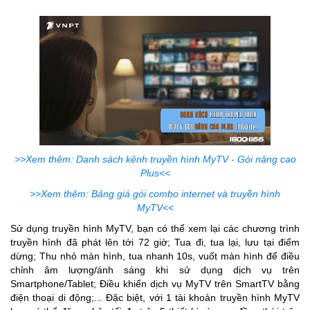
>>Xem thêm: Danh sách kênh truyền hình MyTV - Gói nâng cao
Plus<<
>>Xem thêm: Bảng giá gói combo internet và truyền hình
MyTV<<
Sử dụng truyền hình MyTV, bạn có thể xem lại các chương trình
truyền hình đã phát lên tới 72 giờ; Tua đi, tua lại, lưu tại điểm
dừng; Thu nhỏ màn hình, tua nhanh 10s, vuốt màn hình để điều
chỉnh âm lượng/ánh sáng khi sử dụng dịch vụ trên
Smartphone/Tablet; Điều khiển dịch vụ MyTV trên SmartTV bằng
điện thoại di động;... Đặc biệt, với 1 tài khoản truyền hình MyTV