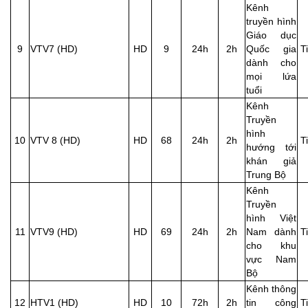
Kênh
truyền hình
Giáo dục
9
VTV7 (HD)
HD
9
24h
2h
Quốc gia
T
dành cho
mọi lứa
tuổi
Kênh
Truyền
hình
10
VTV 8 (HD)
HD
68
24h
2h
T
hướng tới
khán giả
Trung Bộ
Kênh
Truyền
hình Việt
11
VTV9 (HD)
HD
69
24h
2h
Nam dành
T
cho khu
vực Nam
Bộ
Kênh thông
12
HTV1 (HD)
HD
10
72h
2h
tin công
T