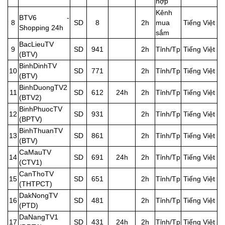
hợp
Kênh
BTV6 -
8
SD
8
2h
mua
Tiếng Việt
Shopping 24h
sắm
BacLieuTV
9
SD
941
2h
Tỉnh/Tp
Tiếng Việt
(BTV)
BinhDinhTV
10
SD
771
2h
Tỉnh/Tp
Tiếng Việt
(BTV)
BinhDuongTV2
11
SD
612
24h
2h
Tỉnh/Tp
Tiếng Việt
(BTV2)
BinhPhuocTV
12
SD
931
2h
Tỉnh/Tp
Tiếng Việt
(BPTV)
BinhThuanTV
13
SD
861
2h
Tỉnh/Tp
Tiếng Việt
(BTV)
CaMauTV
14
SD
691
24h
2h
Tỉnh/Tp
Tiếng Việt
(CTV1)
CanThoTV
15
SD
651
2h
Tỉnh/Tp
Tiếng Việt
(THTPCT)
DakNongTV
16
SD
481
2h
Tỉnh/Tp
Tiếng Việt
(PTD)
DaNangTV1
17
SD
431
24h
2h
Tỉnh/Tp
Tiếng Việt