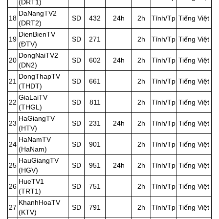
(DRT1)
DaNangTV2
18
SD
432
24h
2h
Tỉnh/Tp
Tiếng Việt
(DRT2)
DienBienTV
19
SD
271
2h
Tỉnh/Tp
Tiếng Việt
(ĐTV)
DongNaiTV2
20
SD
602
24h
2h
Tỉnh/Tp
Tiếng Việt
(DN2)
DongThapTV
21
SD
661
2h
Tỉnh/Tp
Tiếng Việt
(THDT)
GiaLaiTV
22
SD
811
2h
Tỉnh/Tp
Tiếng Việt
(THGL)
HaGiangTV
23
SD
231
24h
2h
Tỉnh/Tp
Tiếng Việt
(HTV)
HaNamTV
24
SD
901
2h
Tỉnh/Tp
Tiếng Việt
(HaNam)
HauGiangTV
25
SD
951
24h
2h
Tỉnh/Tp
Tiếng Việt
(HGV)
HueTV1
26
SD
751
2h
Tỉnh/Tp
Tiếng Việt
(TRT1)
KhanhHoaTV
27
SD
791
2h
Tỉnh/Tp
Tiếng Việt
(KTV)