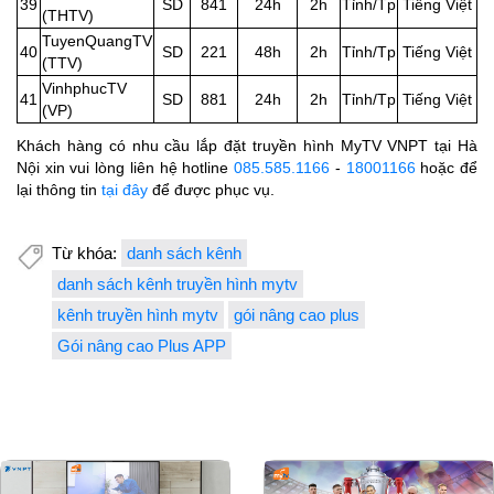
39
SD
841
24h
2h
Tỉnh/Tp
Tiếng Việt
(THTV)
TuyenQuangTV
40
SD
221
48h
2h
Tỉnh/Tp
Tiếng Việt
(TTV)
VinhphucTV
41
SD
881
24h
2h
Tỉnh/Tp
Tiếng Việt
(VP)
Khách hàng có nhu cầu lắp đặt truyền hình MyTV VNPT tại Hà
Nội xin vui lòng liên hệ hotline
085.585.1166
-
18001166
hoặc để
lại thông tin
tại đây
để được phục vụ.
Từ khóa:
danh sách kênh
danh sách kênh truyền hình mytv
kênh truyền hình mytv
gói nâng cao plus
Gói nâng cao Plus APP