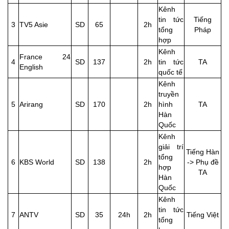
Kênh
tin tức
Tiếng
3
TV5 Asie
SD
65
2h
tổng
Pháp
hợp
Kênh
France 24
4
SD
137
2h
tin tức
TA
English
quốc tế
Kênh
truyền
5
Arirang
SD
170
2h
hình
TA
Hàn
Quốc
Kênh
giải trí
Tiếng Hàn
tổng
6
KBS World
SD
138
2h
-> Phụ đề
hợp
TA
Hàn
Quốc
Kênh
tin tức
7
ANTV
SD
35
24h
2h
Tiếng Việt
tổng