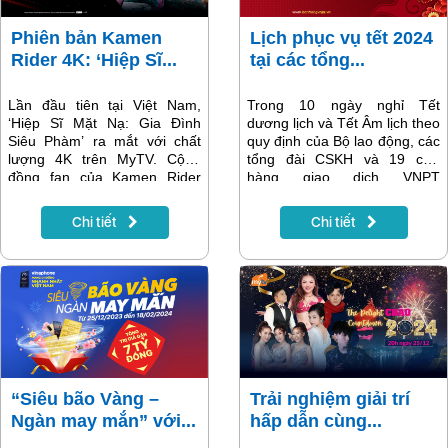
Phiên bản Kamen
Lịch phục vụ tết 2024
Rider 4K: ‘Hiệp Sĩ...
tại các tổng...
Lần đầu tiên tại Việt Nam,
Trong 10 ngày nghỉ Tết
‘Hiệp Sĩ Mặt Nạ: Gia Đình
dương lịch và Tết Âm lịch theo
Siêu Phàm’ ra mắt với chất
quy định của Bộ lao động, các
lượng 4K trên MyTV. Cộng
tổng đài CSKH và 19 cửa
đồng fan của Kamen Rider
hàng giao dịch VNPT
đừng bỏ lỡ cơ hội thưởng
VinaPhone Hà Nội vẫn sẵn
thức phim điện ảnh có điểm
sàng phục vụ khách hàng.
Chi tiết
Chi tiết
IMDB 7.1/10 này nhé.
Cùng cập nhật thông tin chi
tiết trong bài viết dưới đây.
“Siêu bão Vàng –
Trải nghiệm giải trí
Ngàn may mắn” với...
hấp dẫn cùng...