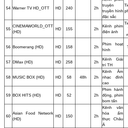
truyện
T
54
Warner TV HD_OTT
HD
240
2h
truyền hình
p
đặc sắc
T
CINEMAWORLD_OTT
Kênh phim
55
HD
155
2h
(HD)
điện ảnh
Phim hoạt
56
Boomerang (HD)
HD
158
2h
hình
Kênh Giải
57
DMax (HD)
HD
258
2h
trí TH
Kênh Âm
58
MUSIC BOX (HD)
HD
58
48h
2h
nhạc đỉnh
cao
Phim hành
59
BOX HITS (HD)
HD
52
2h
động, phim
bom tấn
Kênh văn
Asian Food Network
hóa ẩm
60
HD
150
2h
(HD)
thực Châu
Á