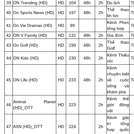
39
ON Trending (HD)
HD
104
48h
2h
Du lịch
T
Thể thao
40
On Sports News (HD)
HD
197
48h
2h
T
tin tức
Kênh Phim
41
On Vie Dramas (HD)
HD
99
T
tổng hợp
42
ON V Family (HD)
HD
132
48h
2h
Gia đình
T
Thể thao
43
On Golf (HD)
HD
199
48h
2h
T
Golf
Kênh Thiếu
44
ON Kids (HD)
HD
230
48h
2h
T
nhi
Kênh
chuyên biệt
45
ON Life (HD)
HD
233
48h
2h
về cuộc
T
sống và
khám phá
Kênh thế
Animal Planet
46
HD
223
2h
giới động
(HD)_OTT
vật
Kênh giải
trí tổng
47
AXN (HD)_OTT
HD
224
2h
hợp quốc