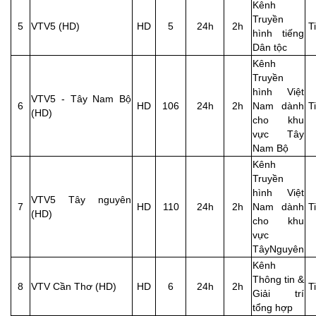
Kênh
Truyền
5
VTV5 (HD)
HD
5
24h
2h
T
hình tiếng
Dân tộc
Kênh
Truyền
hình Việt
VTV5 - Tây Nam Bộ
6
HD
106
24h
2h
Nam dành
T
(HD)
cho khu
vực Tây
Nam Bộ
Kênh
Truyền
hình Việt
VTV5 Tây nguyên
7
HD
110
24h
2h
Nam dành
T
(HD)
cho khu
vực
TâyNguyên
Kênh
Thông tin &
8
VTV Cần Thơ (HD)
HD
6
24h
2h
T
Giải trí
tổng hợp