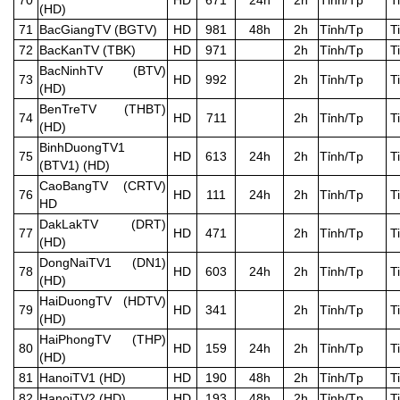
(HD)
71
BacGiangTV (BGTV)
HD
981
48h
2h
Tỉnh/Tp
T
72
BacKanTV (TBK)
HD
971
2h
Tỉnh/Tp
T
BacNinhTV (BTV)
73
HD
992
2h
Tỉnh/Tp
T
(HD)
BenTreTV (THBT)
74
HD
711
2h
Tỉnh/Tp
T
(HD)
BinhDuongTV1
75
HD
613
24h
2h
Tỉnh/Tp
T
(BTV1) (HD)
CaoBangTV (CRTV)
76
HD
111
24h
2h
Tỉnh/Tp
T
HD
DakLakTV (DRT)
77
HD
471
2h
Tỉnh/Tp
T
(HD)
DongNaiTV1 (DN1)
78
HD
603
24h
2h
Tỉnh/Tp
T
(HD)
HaiDuongTV (HDTV)
79
HD
341
2h
Tỉnh/Tp
T
(HD)
HaiPhongTV (THP)
80
HD
159
24h
2h
Tỉnh/Tp
T
(HD)
81
HanoiTV1 (HD)
HD
190
48h
2h
Tỉnh/Tp
T
82
HanoiTV2 (HD)
HD
193
48h
2h
Tỉnh/Tp
T