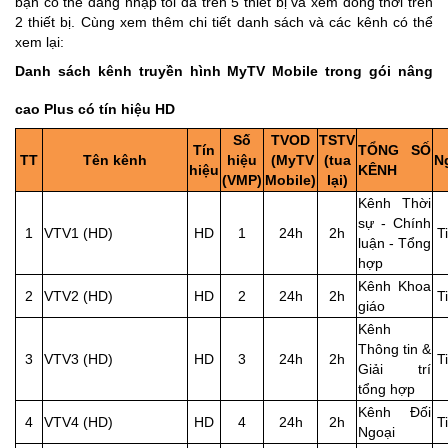
bạn có thể đăng nhập tối đa trên 5 thiết bị và xem đồng thời trên
2 thiết bị. Cùng xem thêm chi tiết danh sách và các kênh có thể
xem lại:
Danh sách kênh truyền hình MyTV Mobile trong gói nâng
cao Plus có tín hiệu HD
Số
TVOD
TSTV
Tín
TỔNG SỐ
TT
Tên kênh
hiệu
(MyTV
(tua
N
hiệu
KÊNH
(VMP)
Mobile)
lại)
Kênh Thời
sự - Chính
1
VTV1 (HD)
HD
1
24h
2h
T
luận - Tổng
hợp
Kênh Khoa
2
VTV2 (HD)
HD
2
24h
2h
T
giáo
Kênh
Thông tin &
3
VTV3 (HD)
HD
3
24h
2h
T
Giải trí
tổng hợp
Kênh Đối
4
VTV4 (HD)
HD
4
24h
2h
T
Ngoại