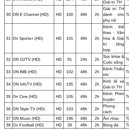
Giải trí TH
Giải trí TH
30
ON E Channel (HD)
HD
100
48h
2h
dành cho
T
phụ nữ
Kênh thể
thao - Văn
31
On Sports+ (HD)
HD
101
48h
2h
hóa & Giải
T
trí tổng
hợp
Sức khỏe &
32
ON O2TV (HD)
HD
91
24h
2h
T
Cuộc sống
Kênh Thiếu
33
ON BiBi (HD)
HD
102
48h
2h
T
nhi
Kinh tế và
34
ON InfoTV (HD)
HD
195
48h
2h
T
Giải trí TH
Kênh Phim
35
On Cine (HD)
HD
105
48h
2h
T
truyện
Phong
36
ON Style TV (HD)
HD
103
48h
2h
T
cách
37
ON Music (HD)
HD
196
48h
2h
Âm nhạc
T
38
On Football (HD)
HD
39
48h
2h
Bóng đá
T