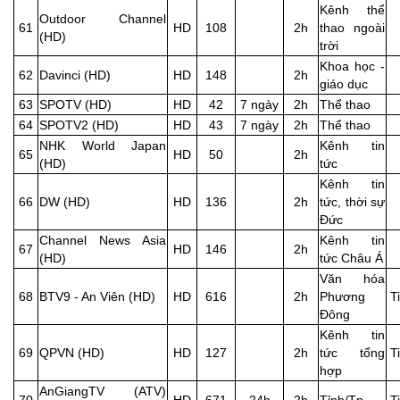
Kênh thể
Outdoor Channel
61
HD
108
2h
thao ngoài
(HD)
trời
Khoa học -
62
Davinci (HD)
HD
148
2h
giáo dục
63
SPOTV (HD)
HD
42
7 ngày
2h
Thể thao
64
SPOTV2 (HD)
HD
43
7 ngày
2h
Thể thao
NHK World Japan
Kênh tin
65
HD
50
2h
(HD)
tức
Kênh tin
66
DW (HD)
HD
136
2h
tức, thời sự
Đức
Channel News Asia
Kênh tin
67
HD
146
2h
(HD)
tức Châu Á
Văn hóa
68
BTV9 - An Viên (HD)
HD
616
2h
Phương
T
Đông
Kênh tin
69
QPVN (HD)
HD
127
2h
tức tổng
T
hợp
AnGiangTV (ATV)
70
HD
671
24h
2h
Tỉnh/Tp
T