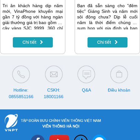
Tri ân khách hàng dịp năm
Bạn đã sẵn sàng cho "đêm
mới, VinaPhone khuyến mại
tiệc" Giáng Sinh và năm mới
gần 7 tỷ đồng với hàng ngàn
sôi động chưa? Dịp lễ cuối
giải thưởng giá trị bao gồm 40
năm là thời điểm chúng ta
cây vàng SJC 9999, 360 chỉ
sum họp với gia đình và bạn
vàng SJC 9999, 888
bè để tạo nên những khoảnh
smartphone. Chương trình có
khắc đáng nhớ. Đừng bỏ qua
Chi tiết
Chi tiết
điều kiện tham gia dễ dàng,
"thực đơn" giải trí đa dạng mà
mang đến cơ hội trúng
MyTV đã chuẩn bị để bạn và
thưởng cho tất cả khách hàng
gia đình thưởng thức.
sử dụng di động VinaPhone,
Internet VNPT.
Hotline:
CSKH:
Q&A
Điều khoản
0855851166
18001166