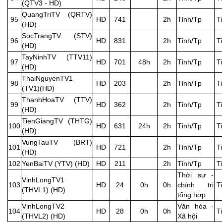
(QTV3 - HD)
QuangTriTV (QRTV)
95
HD
741
2h
Tỉnh/Tp
T
(HD)
SocTrangTV (STV)
96
HD
831
2h
Tỉnh/Tp
T
(HD)
TayNinhTV (TTV11)
97
HD
701
48h
2h
Tỉnh/Tp
T
(HD)
ThaiNguyenTV1
98
HD
203
2h
Tỉnh/Tp
T
(TV1)(HD)
ThanhHoaTV (TTV)
99
HD
362
2h
Tỉnh/Tp
T
(HD)
TienGiangTV (THTG)
100
HD
631
24h
2h
Tỉnh/Tp
T
(HD)
VungTauTV (BRT)
101
HD
721
2h
Tỉnh/Tp
T
(HD)
102
YenBaiTV (YTV) (HD)
HD
211
2h
Tỉnh/Tp
T
Thời sự -
VinhLongTV1
103
HD
24
0h
0h
chính trị
T
(THVL1) (HD)
tổng hợp
VinhLongTV2
Văn hóa -
104
HD
28
0h
0h
T
(THVL2) (HD)
Xã hội