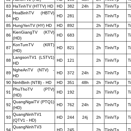
83
HaTinhTV (HTTV) HD
HD
382
24h
2h
Tỉnh/Tp
T
HoaBinhTV (HBTV)
84
HD
281
2h
Tỉnh/Tp
T
HD
85
HungYenTV (HY) HD
HD
892
2h
Tỉnh/Tp
T
KienGiangTV (KTV)
86
HD
683
2h
Tỉnh/Tp
T
(HD)
KonTumTV (KRT)
87
HD
821
2h
Tỉnh/Tp
T
(HD)
LangsonTV1 (LSTV1)
88
HD
121
2h
Tỉnh/Tp
T
HD
NgheAnTV (NTV) -
89
HD
372
24h
2h
Tỉnh/Tp
T
HD
90
NinhBinh (NTB) - HD
HD
351
48h
2h
Tỉnh/Tp
T
PhuThoTV (PTV)
91
HD
192
2h
Tỉnh/Tp
T
(HD)
QuangNgaiTV (PTQ1)
92
HD
762
24h
2h
Tỉnh/Tp
T
(HD)
QuangNinhTV1
93
HD
244
24j
2h
Tỉnh/Tp
T
(QTV1 - HD)
QuangNinhTV3
94
HD
245
2h
Tỉnh/Tp
T