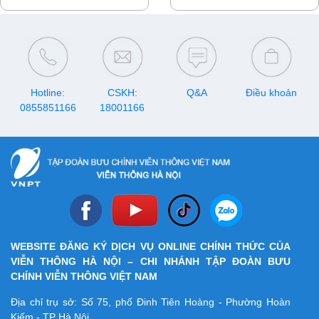
sử dụng trong 30 ngày. Để
dẫn và mức giá vô cùng hợp
biết thêm chi tiết về gói V199,
lý. Chỉ với 149.000đ, bạn sẽ
hãy theo dõi thông tin trong
nhận ngay 2.000 phút gọi nội
bài viết dưới đây.
mạng và 250 phút gọi ngoại
mạng trong vòng 1 tháng. Gói
V149 của Vina thật sự quá
tuyệt vời, phải không nào?
Hotline:
CSKH:
Q&A
Điều khoản
0855851166
18001166
WEBSITE ĐĂNG KÝ DỊCH VỤ ONLINE CHÍNH THỨC CỦA
VIỄN THÔNG HÀ NỘI – CHI NHÁNH TẬP ĐOÀN BƯU
CHÍNH VIỄN THÔNG VIỆT NAM
Địa chỉ trụ sở: Số 75, phố Đinh Tiên Hoàng - Phường Hoàn
Kiếm - TP Hà Nội.