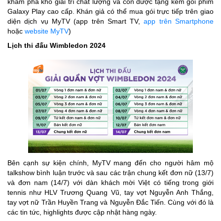
khám phá kho giải trí chất lượng và còn được tặng kèm gói phim
Galaxy Play cao cấp. Khán giả có thể mua gói trực tiếp trên giao
diện dịch vụ MyTV (app trên Smart TV,
app trên Smartphone
hoặc
website MyTV
)
Lịch thi đấu Wimbledon 2024
Bên cạnh sự kiện chính, MyTV mang đến cho người hâm mộ
talkshow bình luận trước và sau các trận chung kết đơn nữ (13/7)
và đơn nam (14/7) với dàn khách mời Việt có tiếng trong giới
tennis như HLV Trương Quang Vũ, tay vợt Nguyễn Anh Thắng,
tay vợt nữ Trần Huyền Trang và Nguyễn Đắc Tiến. Cùng với đó là
các tin tức, highlights được cập nhật hàng ngày.