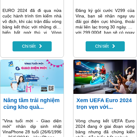
EURO 2024 đã đi qua nửa
Đăng ký gói cước V299 của
cuộc hành trình tìm kiếm nhà
Vina, bạn sẽ nhận ngay ưu
vô địch, khi các trận đấu vòng
đãi gọi điện cực khủng, thoải
bảng kết thúc với những diễn
mái liên lạc trong 30 ngày. Chỉ
biến bất ngờ thú vị. Vòng
với 299.000đ, bạn sẽ có ngay
knock-out hứa hẹn đầy kịch
3.500 phút gọi nội mạng và
tính sẽ chính thức bắt đầu vào
600 phút gọi ngoại mạng. Quá
Chi tiết
Chi tiết
ngày 29/6. Xem trực tiếp
tuyệt vời phải không? Gói
UEFA Euro 2024 miễn phí
cước này đặc biệt phù hợp với
trên hệ thống dịch vụ đa nền
những ai đang hoạt động
tảng MyTV của tập đoàn
trong lĩnh vực kinh doanh và
VNPT.
bán hàng, cần gọi điện nhiều.
Cụ thể thông tin về gói cước
V299 của VinaPhone như thế
nào? Hãy cùng khám phá
ngay sau đây!
Nâng tầm trải nghiệm
Xem UEFA Euro 2024
cùng kho quà...
trọn vẹn với...
"Vina tuổi mới - Giao diện
Vòng chung kết UEFA Euro
mới" nhân dịp sinh nhật
2024 đang ở giai đoạn vòng
VinaPhone 28 tuổi (26/6/1996
bảng nhưng đã chứng kiến