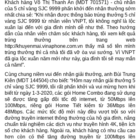
Khách hàng Võ Thị Thanh An (MDT 701571) - chủ nhân
của 5 chỉ vàng SJC 9999 phấn khởi đến nhận thưởng sớm
nhất chia sẻ: “Khi nhận được thông báo trúng thưởng 5 chỉ
vàng SJC 9999 từ nhân viên VNPT, tôi không nghĩ là lộc
xuân lại đến với gia đình mình dễ như thế. Theo hướng
dẫn của nhân viên chăm sóc khách hàng, tôi xem kết quả
trúng thưởng trên trang web
http://khuyenmai.vinaphone.com.vn thấy mã số tên mình
trúng thưởng thì cả nhà tôi đã vỡ òa vui sướng. Vì VNPT
đã gia lộc xuân năm mới như này, gia đình tôi sẽ may mắn
cả năm!”.
Cùng chung niềm vui đến nhận giải thưởng, anh Bùi Trung
Kiên (MDT 144504) cho biết: “Hôm nay nhận giải thưởng 5
chỉ vàng SJC 9999, tôi rất phấn khởi và vui mừng hơn khi
biết từ ngày 1-3-2020, các gói Home Combo đang sử dụng
sẽ được tăng gấp đôi tốc độ internet, từ 50Mbps lên
100Mbps, riêng gói Home Tiết kiệm từ 36Mbps lên
48Mbps. Các mức tốc độ mới này đều vượt trội so với
đường truyền internet thông thường của hộ gia đình, nâng
chuẩn trải nghiệm các dịch vụ như truyền hình 4K, tiện ích
số cho khách hàng. Ngoài ra, khách hàng có nhu cầu cao
hơn còn có thể tăng đường truyền từ 100Mbps lên