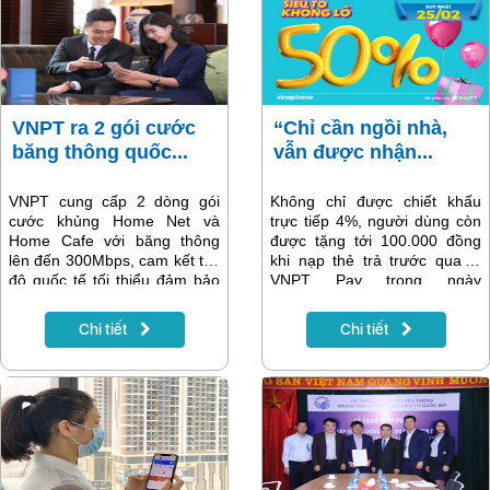
tìm hiểu nhé!
VNPT ra 2 gói cước
“Chỉ cần ngồi nhà,
băng thông quốc...
vẫn được nhận...
VNPT cung cấp 2 dòng gói
Không chỉ được chiết khấu
cước khủng Home Net và
trực tiếp 4%, người dùng còn
Home Cafe với băng thông
được tặng tới 100.000 đồng
lên đến 300Mbps, cam kết tốc
khi nạp thẻ trả trước qua ví
độ quốc tế tối thiểu đảm bảo
VNPT Pay trong ngày
chất lượng đường truyền cho
25/2/2020.
nhiều khách hàng online cùng
Chi tiết
Chi tiết
lúc.