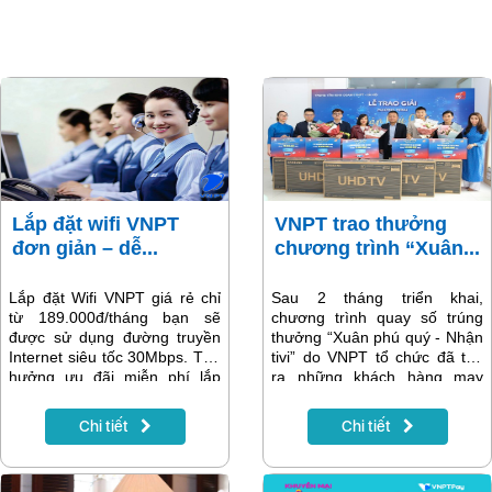
Lắp đặt wifi VNPT
VNPT trao thưởng
đơn giản – dễ...
chương trình “Xuân...
Lắp đặt Wifi VNPT giá rẻ chỉ
Sau 2 tháng triển khai,
từ 189.000đ/tháng bạn sẽ
chương trình quay số trúng
được sử dụng đường truyền
thưởng “Xuân phú quý - Nhận
Internet siêu tốc 30Mbps. Tận
tivi” do VNPT tổ chức đã tìm
hưởng ưu đãi miễn phí lắp
ra những khách hàng may
đặt, mượn Miễn Phí thiết bị
mắn cuối cùng trúng thưởng
đầu cuối Wifi và tặng thêm từ
tại Hà Nội.
Chi tiết
Chi tiết
1-3 tháng sử dụng. Cách lắp
đặt cụ thể được VNPT giới
thiệu ngay sau đây. Hãy cùng