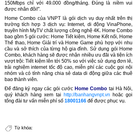
150Mbps chỉ với 49.000 đồng/tháng. Đúng là niềm vui
được nhân đôi!”.
Home Combo của VNPT là gói dịch vụ duy nhất trên thị
trường tích hợp 3 dịch vụ: Internet, di động VinaPhone,
truyền hình MyTV chất lượng công nghệ 4K. Home Combo
bao gồm 5 gói cước: Home Tiết kiệm, Home Kết nối, Home
Thể thao, Home Giải trí và Home Game phù hợp với nhu
cầu và sở thích của từng hộ gia đình. Sử dụng gói Home
Combo, khách hàng sẽ được nhận nhiều ưu đãi và tiện ích
vượt trội: Tiết kiệm lên tới 50% so với việc sử dụng đơn lẻ,
trải nghiệm internet tốc độ cao, miễn phí các cuộc gọi nội
nhóm và có tính năng chia sẻ data di động giữa các thuê
bao thành viên.
Để đăng ký ngay các gói cước
Home Combo
tại Hà Nội,
quý khách hàng xem tại
http://banhangvnpt.vn
hoặc gọi
tổng đài tư vấn miễn phí số
18001166
để được phục vụ.
Từ khóa: