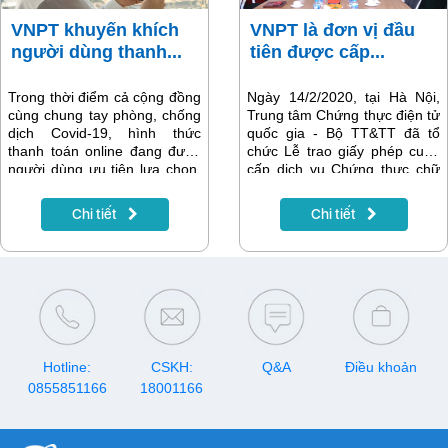
VNPT khuyến khích
VNPT là đơn vị đầu
người dùng thanh...
tiên được cấp...
Trong thời điểm cả cộng đồng
Ngày 14/2/2020, tại Hà Nội,
cùng chung tay phòng, chống
Trung tâm Chứng thực điện tử
dịch Covid-19, hình thức
quốc gia - Bộ TT&TT đã tổ
thanh toán online đang được
chức Lễ trao giấy phép cung
người dùng ưu tiên lựa chọn.
cấp dịch vụ Chứng thực chữ
Với ứng dụng My VNPT và ví
ký số công cộng VNPT-CA
điện tử VNPT Pay tích hợp
cho Tập đoàn Bưu chính Viễn
Chi tiết
Chi tiết
nhiều tiện ích sẽ hỗ trợ nhu
thông Việt Nam (VNPT).
cầu thanh toán của khách
hàng.
Hotline:
CSKH:
Q&A
Điều khoản
0855851166
18001166