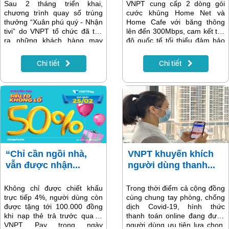
Sau 2 tháng triển khai,
VNPT cung cấp 2 dòng gói
chương trình quay số trúng
cước khủng Home Net và
thưởng “Xuân phú quý - Nhận
Home Cafe với băng thông
tivi” do VNPT tổ chức đã tìm
lên đến 300Mbps, cam kết tốc
ra những khách hàng may
độ quốc tế tối thiểu đảm bảo
mắn cuối cùng trúng thưởng
chất lượng đường truyền cho
tại Hà Nội.
nhiều khách hàng online cùng
Chi tiết
Chi tiết
lúc.
“Chỉ cần ngồi nhà,
VNPT khuyến khích
vẫn được nhận...
người dùng thanh...
Không chỉ được chiết khấu
Trong thời điểm cả cộng đồng
trực tiếp 4%, người dùng còn
cùng chung tay phòng, chống
được tặng tới 100.000 đồng
dịch Covid-19, hình thức
khi nạp thẻ trả trước qua ví
thanh toán online đang được
VNPT Pay trong ngày
người dùng ưu tiên lựa chọn.