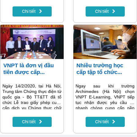
25/2/2020.
Với ứng dụng My VNPT và ví
điện tử VNPT Pay tích hợp
Chi tiết
Chi tiết
nhiều tiện ích sẽ hỗ trợ nhu
cầu thanh toán của khách
hàng.
VNPT là đơn vị đầu
Nhiều trường học
tiên được cấp...
cấp tập tổ chức...
Ngày 14/2/2020, tại Hà Nội,
Ngay sau khi trường
Trung tâm Chứng thực điện tử
Archimedes (Hà Nội) chọn
quốc gia - Bộ TT&TT đã tổ
VNPT E-Learning, VNPT tiếp
chức Lễ trao giấy phép cung
tục nhận được yêu cầu và
cấp dịch vụ Chứng thực chữ
nhanh chóng cung cấp nền
ký số công cộng VNPT-CA
tảng học và thi trực tuyến
cho Tập đoàn Bưu chính Viễn
VNPT E-Learning miễn phí
Chi tiết
Chi tiết
thông Việt Nam (VNPT).
cho tất cả trường học từ tiểu
học tới đại học trong giai đoạn
dịch viêm đường hô hấp cấp