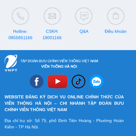
do chủng mới của virus
Corona (nCoV) gây ra.
Hotline:
CSKH:
Q&A
Điều khoản
0855851166
18001166
WEBSITE ĐĂNG KÝ DỊCH VỤ ONLINE CHÍNH THỨC CỦA
VIỄN THÔNG HÀ NỘI – CHI NHÁNH TẬP ĐOÀN BƯU
CHÍNH VIỄN THÔNG VIỆT NAM
Địa chỉ trụ sở: Số 75, phố Đinh Tiên Hoàng - Phường Hoàn
Kiếm - TP Hà Nội.