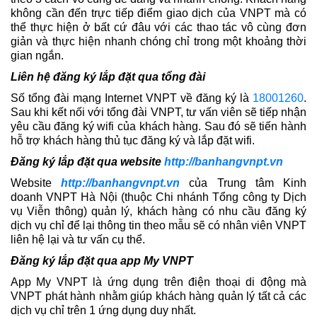
không cần đến trực tiếp điểm giao dịch của VNPT mà có
thể thực hiện ở bất cứ đâu với các thao tác vô cùng đơn
giản và thực hiện nhanh chóng chỉ trong một khoảng thời
gian ngắn.
Liên hệ đăng ký lắp đặt qua tổng đài
Số tổng đài mạng Internet VNPT về đăng ký là
18001260
.
Sau khi kết nối với tổng đài VNPT, tư vấn viên sẽ tiếp nhận
yêu cầu đăng ký wifi của khách hàng. Sau đó sẽ tiến hành
hỗ trợ khách hàng thủ tục đăng ký và lắp đặt wifi.
Đăng ký lắp đặt qua website
http://banhangvnpt.vn
Website
http://banhangvnpt.vn
của Trung tâm Kinh
doanh VNPT Hà Nội (thuộc Chi nhánh Tổng công ty Dịch
vụ Viễn thông) quản lý, khách hàng có nhu cầu đăng ký
dịch vụ chỉ để lại thông tin theo mẫu sẽ có nhân viên VNPT
liên hệ lại và tư vấn cụ thể.
Đăng ký lắp đặt qua app My VNPT
App My VNPT là ứng dụng trên điện thoại di động mà
VNPT phát hành nhằm giúp khách hàng quản lý tất cả các
dịch vụ chỉ trên 1 ứng dụng duy nhất.