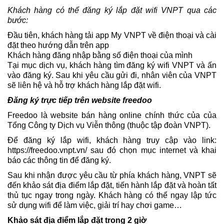
Khách hàng có thể đăng ký lắp đặt wifi VNPT qua các
bước:
Đầu tiên, khách hàng tải app My VNPT về điện thoại và cài
đặt theo hướng dẫn trên app
Khách hàng đăng nhập bằng số điện thoại của mình
Tại mục dịch vụ, khách hàng tìm đăng ký wifi VNPT và ấn
vào đăng ký. Sau khi yêu cầu gửi đi, nhân viên của VNPT
sẽ liên hệ và hỗ trợ khách hàng lắp đặt wifi.
Đăng ký trực tiếp trên website freedoo
Freedoo là website bán hàng online chính thức của của
Tổng Công ty Dịch vụ Viễn thông (thuộc tập đoàn VNPT).
Để đăng ký lắp wifi, khách hàng truy cập vào link:
https://freedoo.vnpt.vn/ sau đó chọn mục internet và khai
báo các thông tin để đăng ký.
Sau khi nhận được yêu cầu từ phía khách hàng, VNPT sẽ
đến khảo sát địa điểm lắp đặt, tiến hành lắp đặt và hoàn tất
thủ tục ngay trong ngày. Khách hàng có thể ngay lập tức
sử dụng wifi để làm việc, giải trí hay chơi game…
Khảo sát địa điểm lắp đặt trong 2 giờ