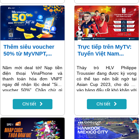
2023 cũng như các trận đấu
sóng hai kênh truyền hình
của thày trò HLV Philippe
đẳng cấp này phục vụ khán
Troussier trên MyTV.
giả.
Thêm siêu voucher
Trực tiếp trên MyTV:
50% từ MyVNPT,...
Tuyển Việt Nam...
Năm mới deal tới! Nạp tiền
Thày trò HLV Philippe
điện thoại VinaPhone và
Troussier đang được kỳ vọng
thanh toán hóa đơn VNPT
có thể tạo nên bất ngờ tại
ngay để nhận lộc deal "Siêu
Asian Cup 2023, cho dù rơi
voucher 50%". Chần chừ gì
vào bảng đấu rất khó khăn với
nữa, ngay bây giờ cùng
các đối thủ Nhật Bản, Iraq và
MyVNPT khởi đầu năm 2024
Indonesia. Khán giả có thể
Chi tiết
Chi tiết
thật thuận lợi bạn ơi!
theo dõi trực tiếp toàn bộ các
trận đấu tại Asian Cup 2023
trên hệ thống truyền hình
MyTV.