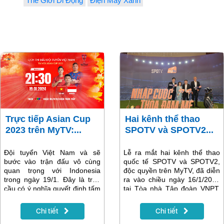
Thế Giới Di Động
Điện Máy Xanh
Trực tiếp Asian Cup
Hai kênh thể thao
2023 trên MyTV:...
SPOTV và SPOTV2...
Đội tuyển Việt Nam và sẽ
Lễ ra mắt hai kênh thể thao
bước vào trận đấu vô cùng
quốc tế SPOTV và SPOTV2,
quan trọng với Indonesia
độc quyền trên MyTV, đã diễn
trong ngày 19/1. Đây là trận
ra vào chiều ngày 16/1/2024
cầu có ý nghĩa quyết định tấm
tại Tòa nhà Tập đoàn VNPT,
vé đi tiếp tại Asian Cup 2023
Hà Nội. Sự kiện đánh dấu cột
của các chàng trai Sao Vàng.
mốc đặc biệt quan trọng khi
Chi tiết
Chi tiết
Đón xem trọn vẹn Asian Cup
VNPT - Media quyết định phát