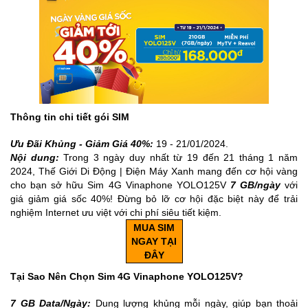
Thông tin chi tiết gói SIM
Ưu Đãi Khủng - Giảm Giá 40%:
19 - 21/01/2024.
Nội dung:
Trong 3 ngày duy nhất từ 19 đến 21 tháng 1 năm
2024, Thế Giới Di Động | Điện Máy Xanh mang đến cơ hội vàng
cho bạn sở hữu Sim 4G Vinaphone YOLO125V
7 GB/ngày
với
giá giảm giá sốc 40%! Đừng bỏ lỡ cơ hội đặc biệt này để trải
nghiệm Internet ưu việt với chi phí siêu tiết kiệm.
MUA SIM
NGAY TẠI
ĐÂY
Tại Sao Nên Chọn Sim 4G Vinaphone YOLO125V?
7 GB Data/Ngày:
Dung lượng khủng mỗi ngày, giúp bạn thoải