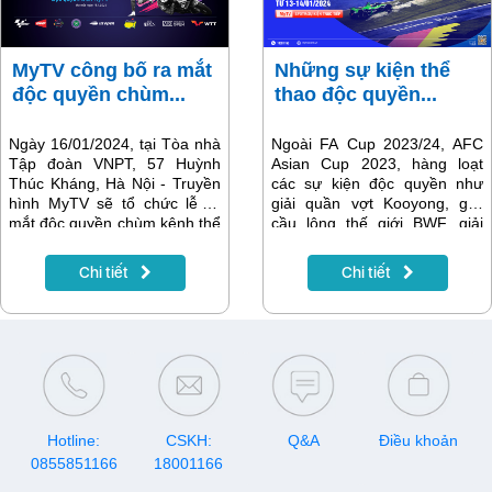
MyTV công bố ra mắt
Những sự kiện thể
độc quyền chùm...
thao độc quyền...
Ngày 16/01/2024, tại Tòa nhà
Ngoài FA Cup 2023/24, AFC
Tập đoàn VNPT, 57 Huỳnh
Asian Cup 2023, hàng loạt
Thúc Kháng, Hà Nội - Truyền
các sự kiện độc quyền như
hình MyTV sẽ tổ chức lễ ra
giải quần vợt Kooyong, giải
mắt độc quyền chùm kênh thể
cầu lông thế giới BWF, giải
thao quốc tế SPOTV và
bóng bàn thế giới WTT,.. đưa
SPOTV2. Tại sự kiện, khán
MyTV trở thành một điểm đến
Chi tiết
Chi tiết
giả không chỉ có cơ hội trải
đa sắc của thể thao quốc tế
nghiệm thực tế các môn thể
trong tháng 1 này.
thao hàng đầu thế giới mà
còn là dịp để gặp gỡ và giao
lưu với các KOL, vận động
viên nổi tiếng.
Hotline:
CSKH:
Q&A
Điều khoản
0855851166
18001166