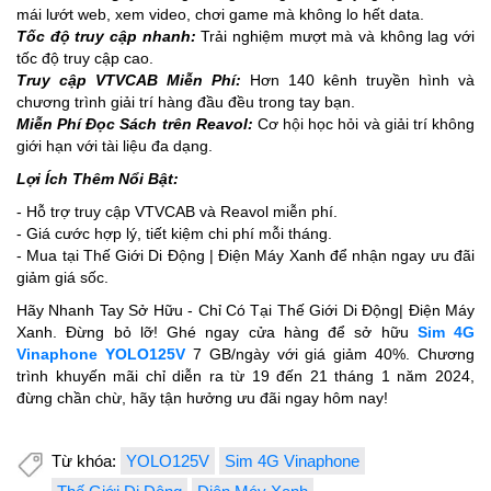
mái lướt web, xem video, chơi game mà không lo hết data.
Tốc độ truy cập nhanh:
Trải nghiệm mượt mà và không lag với
tốc độ truy cập cao.
Truy cập VTVCAB Miễn Phí:
Hơn 140 kênh truyền hình và
chương trình giải trí hàng đầu đều trong tay bạn.
Miễn Phí Đọc Sách trên Reavol:
Cơ hội học hỏi và giải trí không
giới hạn với tài liệu đa dạng.
Lợi Ích Thêm Nổi Bật:
- Hỗ trợ truy cập VTVCAB và Reavol miễn phí.
- Giá cước hợp lý, tiết kiệm chi phí mỗi tháng.
- Mua tại Thế Giới Di Động | Điện Máy Xanh để nhận ngay ưu đãi
giảm giá sốc.
Hãy Nhanh Tay Sở Hữu - Chỉ Có Tại Thế Giới Di Động| Điện Máy
Xanh. Đừng bỏ lỡ! Ghé ngay cửa hàng để sở hữu
Sim 4G
Vinaphone YOLO125V
7 GB/ngày với giá giảm 40%. Chương
trình khuyến mãi chỉ diễn ra từ 19 đến 21 tháng 1 năm 2024,
đừng chần chừ, hãy tận hưởng ưu đãi ngay hôm nay!
Từ khóa:
YOLO125V
Sim 4G Vinaphone