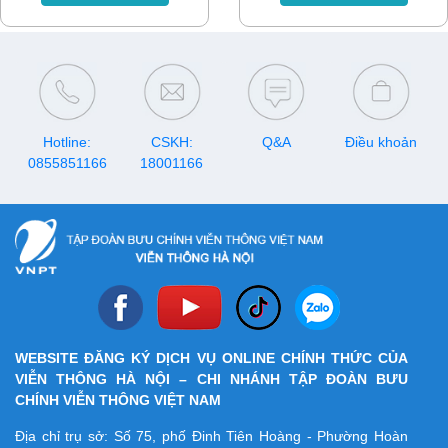
VinaPhone có tài khoản
200 triệu đồng.
Mobile Money của VNPT.
Hotline:
CSKH:
Q&A
Điều khoản
0855851166
18001166
WEBSITE ĐĂNG KÝ DỊCH VỤ ONLINE CHÍNH THỨC CỦA
VIỄN THÔNG HÀ NỘI – CHI NHÁNH TẬP ĐOÀN BƯU
CHÍNH VIỄN THÔNG VIỆT NAM
Địa chỉ trụ sở: Số 75, phố Đinh Tiên Hoàng - Phường Hoàn