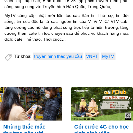
video clip đặc sắc; Bình quân 15-25 tập phim truyền hình phát
sóng song song với Truyền hình Hàn Quốc, Trung Quốc;
MyTV cũng cập nhật mới liên tục các Bản tin Thời sự, tin đời
sống, tin sốc độc lạ từ các nguồn tin của VTV/ VTC/ VTV cab;
tăng cường các nội dung phát sóng trực tiếp từ hiện trường; tăng
cường thêm cate tin tức chuyên sâu để phục vụ khách hàng mùa
dịch: cate Thể thao, Thời cuộc…
Từ khóa:
truyền hình theo yêu cầu
VNPT
MyTV
Những thắc mắc
Gói cước 4G cho học