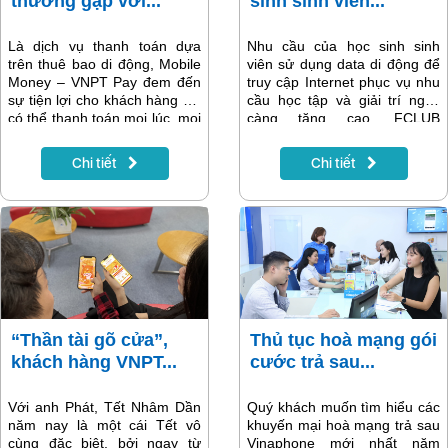
thường gặp với...
sinh sinh viên...
Là dịch vụ thanh toán dựa
Nhu cầu của học sinh sinh
trên thuê bao di động, Mobile
viên sử dụng data di động để
Money – VNPT Pay đem đến
truy cập Internet phục vụ nhu
sự tiện lợi cho khách hàng khi
cầu học tập và giải trí ngày
có thể thanh toán mọi lúc, mọi
càng tăng cao. FCLUB
nơi, cho những hóa đơn dịch
Vinaphone là một trong những
vụ có giá trị nhỏ,… Tuy nhiên,
gói tích hợp ưu đãi thoả mãn
Chi tiết
Chi tiết
nhiều khách hàng vẫn chưa
tất cả những yêu cầu sử dụng
nắm hết được những lợi ích
của sinh viên học sinh với
thiết thực của dịch vụ thanh
dung lượng 4G thuộc "top"
toán số này. Dưới đây là
hiện nay. Chỉ một lần đăng ký,
những thắc mắc thường gặp
thuê bao sẽ có ngay về máy
về dịch vụ Mobile Money –
đến 1560 phút gọi miễn phí và
VNPT Pay.
90GB dung lượng data tốc độ
cao. Đồng hành cùng sinh
viên quay lại trường học, hay
tìm hiểu ngay cách đăng ký
“Thần tài gõ cửa”,
Thủ tục hoà mạng gói
gói cước này nhé!
khách hàng VNPT...
cước trả sau...
Với anh Phát, Tết Nhâm Dần
Quý khách muốn tìm hiểu các
năm nay là một cái Tết vô
khuyến mại hoà mạng trả sau
cùng đặc biệt, bởi ngay từ
Vinaphone mới nhất năm