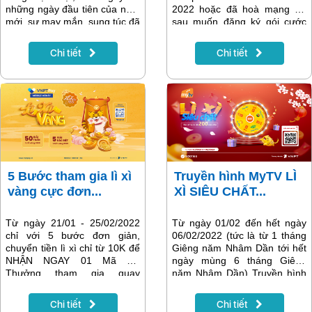
những ngày đầu tiên của năm
2022 hoặc đã hoà mạng trả
mới, sự may mắn, sung túc đã
sau muốn đăng ký gói cước
“xông đất” gia đình khi trúng
phù hợp nhu cầu để tiết kiệm
thưởng ngay một giải vàng từ
chi phí và hưởng các khuyến
Chi tiết
Chi tiết
chương trình ưu đãi “Lì xì
mãi khủng từ nhà mạng
vàng – Tết rộn ràng” của
VinaPhone về gọi nội mạng
VNPT. Anh Phát tin tưởng
hay các ưu đãi tin nhắn
rằng, đây sẽ là một sự khởi
Vinaphone, khuyến mãi về gói
đầu xuôi chiều mát mái cho
cước 3G Vinaphone/gói 4G
năm mới.
vinaphone, dịch vụ MCA, nhạc
chờ Vinaphone…không nên
bỏ qua thông tin có trong bài
viết dưới đây nhé!
5 Bước tham gia lì xì
Truyền hình MyTV LÌ
vàng cực đơn...
XÌ SIÊU CHẤT...
Từ ngày 21/01 - 25/02/2022
Từ ngày 01/02 đến hết ngày
chỉ với 5 bước đơn giản,
06/02/2022 (tức là từ 1 tháng
chuyển tiền lì xì chỉ từ 10K để
Giêng năm Nhâm Dần tới hết
NHẬN NGAY 01 Mã Dự
ngày mùng 6 tháng Giêng
Thưởng tham gia quay
năm Nhâm Dần) Truyền hình
thưởng TRÚNG VÀNG 9999,
MyTV LÌ XÌ SIÊU CHẤT cho
chương trình khuyến mại hấp
các khách hàng đang sử dụng
Chi tiết
Chi tiết
dẫn chỉ dành cho thuê bao
dịch vụ với tổng giá trị lên đến