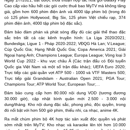
Cao cấp vào hầu hết các gói cước thuê bao MyTV mà không tăng
giá, gồm hơn 600 phim điện ảnh và 4000 tập phim bộ (trong đó
có 125 phim Hollywood, Big Six, 125 phim Việt chiếu rạp, 374
phim điện ảnh, 4000 tập phim bộ đặc sắc).
Đảm bảo đàm phán và phát sóng đầy đủ các giải thể thao đặc
sắc trên tất cả các kênh truyền hình: La Liga 2020/2021;
Bundesliga; Ligue 1 - Pháp 2020-2022; VĐQG Hà Lan; V.League;
Cúp Quốc Gia; Hạng Nhất Quốc Gia; Copa America 2021; Giải
Ngoại hạng Anh; Champions League; Europa League; Vòng loại 3
World Cup 2022 - khu vực châu Á (Các trận đấu có Đội tuyển
Quốc gia Việt Nam và một số trận đấu khác); UEFA Euro 2020;
Trực tiếp các giải quần vợt ATP 500 - 1000 và VTF Masters 500;
Trực tiếp giải Grandslam - Australian Open 2021; PGA Tour;
Champions Tour; ATP World Tour; European Tour;…
Đảm bảo cung cấp hơn 80.000 nội dung VOD (tương đương
30.000 giờ), cập nhật bình quân mới 2.500 - 3.000 nội
dung/tháng. Kho nội dung đặc sắc, phong phú, độc quyền, trong
đó nổi bật với hơn 500 giờ phim, thiếu nhi, ca nhạc, anime 4K.
Ra mắt chùm phim bộ 4K hợp tác sản xuất độc quyền và phát
sớm nhất trên MyTV; Kho nhạc và karaoke lên tới hơn 10.000