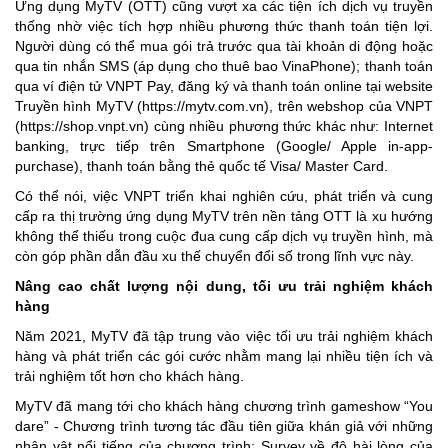
Ứng dụng MyTV (OTT) cũng vượt xa các tiện ích dịch vụ truyền
thống nhờ việc tích hợp nhiều phương thức thanh toán tiện lợi.
Người dùng có thể mua gói trả trước qua tài khoản di động hoặc
qua tin nhắn SMS (áp dụng cho thuê bao VinaPhone); thanh toán
qua ví điện tử VNPT Pay, đăng ký và thanh toán online tại website
Truyền hình MyTV (https://mytv.com.vn), trên webshop của VNPT
(https://shop.vnpt.vn) cùng nhiều phương thức khác như: Internet
banking, trực tiếp trên Smartphone (Google/ Apple in-app-
purchase), thanh toán bằng thẻ quốc tế Visa/ Master Card.
Có thể nói, việc VNPT triển khai nghiên cứu, phát triển và cung
cấp ra thị trường ứng dụng MyTV trên nền tảng OTT là xu hướng
không thể thiếu trong cuộc đua cung cấp dịch vụ truyền hình, mà
còn góp phần dẫn đầu xu thế chuyển đổi số trong lĩnh vực này.
Nâng cao chất lượng nội dung, tối ưu trải nghiệm khách
hàng
Năm 2021, MyTV đã tập trung vào việc tối ưu trải nghiệm khách
hàng và phát triển các gói cước nhằm mang lại nhiều tiện ích và
trải nghiệm tốt hơn cho khách hàng.
MyTV đã mang tới cho khách hàng chương trình gameshow “You
dare” - Chương trình tương tác đầu tiên giữa khán giả với những
nhân vật nổi tiếng của chương trình; Survey về độ hài lòng của