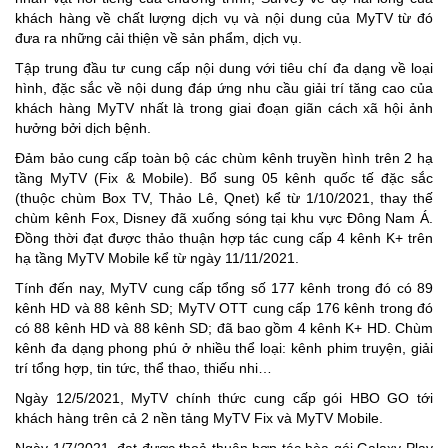
khách hàng về chất lượng dịch vụ và nội dung của MyTV từ đó
đưa ra những cải thiện về sản phẩm, dịch vụ.
Tập trung đầu tư cung cấp nội dung với tiêu chí đa dạng về loại
hình, đặc sắc về nội dung đáp ứng nhu cầu giải trí tăng cao của
khách hàng MyTV nhất là trong giai đoạn giãn cách xã hội ảnh
hưởng bởi dịch bệnh.
Đảm bảo cung cấp toàn bộ các chùm kênh truyền hình trên 2 hạ
tầng MyTV (Fix & Mobile). Bổ sung 05 kênh quốc tế đặc sắc
(thuộc chùm Box TV, Thảo Lê, Qnet) kể từ 1/10/2021, thay thế
chùm kênh Fox, Disney đã xuống sóng tại khu vực Đông Nam Á.
Đồng thời đạt được thảo thuận hợp tác cung cấp 4 kênh K+ trên
hạ tầng MyTV Mobile kể từ ngày 11/11/2021.
Tính đến nay, MyTV cung cấp tổng số 177 kênh trong đó có 89
kênh HD và 88 kênh SD; MyTV OTT cung cấp 176 kênh trong đó
có 88 kênh HD và 88 kênh SD; đã bao gồm 4 kênh K+ HD. Chùm
kênh đa dạng phong phú ở nhiều thể loại: kênh phim truyện, giải
trí tổng hợp, tin tức, thể thao, thiếu nhi…
Ngày 12/5/2021, MyTV chính thức cung cấp gói HBO GO tới
khách hàng trên cả 2 nền tảng MyTV Fix và MyTV Mobile.
Ngày 1/7/2021, đạt được thoả thuận hợp tác hòa gói Galaxy Play