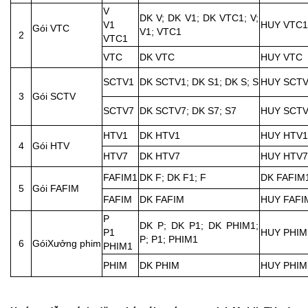
V
DK V; DK V1; DK VTC1; V;
V1
HUY VTC1
Gói VTC
V1; VTC1
2
VTC1
VTC
DK VTC
HUY VTC
SCTV1
DK SCTV1; DK S1; DK S; S
HUY SCT
3
Gói SCTV
SCTV7
DK SCTV7; DK S7; S7
HUY SCT
HTV1
DK HTV1
HUY HTV1
4
Gói HTV
HTV7
DK HTV7
HUY HTV7
FAFIM1
DK F; DK F1; F
DK FAFIM
5
Gói FAFIM
FAFIM
DK FAFIM
HUY FAFI
P
DK P; DK P1; DK PHIM1;
P1
HUY PHIM
P; P1; PHIM1
6
GóiXưởng phim
PHIM1
PHIM
DK PHIM
HUY PHIM