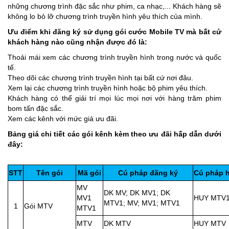
những chương trình đặc sắc như phim, ca nhạc,... Khách hàng sẽ
không lo bỏ lỡ chương trình truyền hình yêu thích của mình.
Ưu điểm khi đăng ký sử dụng gói cước Mobile TV mà bất cứ
khách hàng nào cũng nhận được đó là:
Thoải mái xem các chương trình truyền hình trong nước và quốc
tế.
Theo dõi các chương trình truyền hình tại bất cứ nơi đâu.
Xem lại các chương trình truyền hình hoặc bộ phim yêu thích.
Khách hàng có thể giải trí mọi lúc mọi nơi với hàng trăm phim
bom tấn đặc sắc.
Xem các kênh với mức giá ưu đãi.
Bảng giá chi tiết các gói kênh kèm theo ưu đãi hấp dẫn dưới
đây:
STT
Tên gói
Mã gói
Cú pháp đăng ký
Cú pháp 
MV
DK MV; DK MV1; DK
MV1
HUY MTV
MTV1; MV; MV1; MTV1
1
Gói MTV
MTV1
MTV
DK MTV
HUY MTV