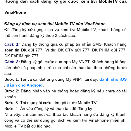
Hướng dẫn cách đăng ký gói cước xem tivi MobileTV của
VinaPhone
Đăng ký dịch vụ xem tivi Mobile TV của VinaPhone
Để đăng ký sử dụng dịch vụ xem tivi Mobile TV, khách hàng có
thể tiến hành đăng ký theo 2 cách sau:
Cách 1:
Đăng ký thông qua cú pháp tin nhắn SMS. Khách hàng
soạn tin DK
gửi 777. Ví dụ: DK CTV gửi 777, DK PHIM gửi 777,
DK FAFIM gửi 777...
Cách 2:
Đăng ký gói cước qua app My VNPT. Khách hàng không
cần nhớ cú pháp như trên mà chỉ cần thao tác theo những bước
sau:
Bước 1: Tải và cài đặt ứng dụng My VNPT tại đây:
dành cho iOS
/
dành cho Android
.
Bước 2: Đăng nhập vào hệ thống hoặc đăng ký nếu chưa có tài
khoản.
Bước 3: Tại mục gói cước tìm gói cước Mobile TV.
Bước 4: Ấn vào đăng ký và thao tác để đăng ký..
Như vậy, chỉ cần một vài thao tác khách hàng đã đăng ký thành
công và có thể sử dụng gói dịch vụ xem tivi VinaPhone miễn phí
Mobile TV bất cứ lúc nào.