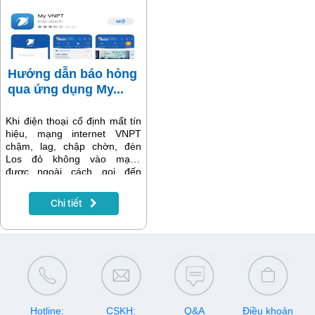
giản, nhanh chóng và thuận
thông tin về dịch vụ chữ ký
tiện nhất.
cuộc gọi của Vinaphone -
vSign.
Hướng dẫn báo hỏng
qua ứng dụng My...
Khi điện thoại cố định mất tín
hiệu, mạng internet VNPT
chậm, lag, chập chờn, đèn
Los đỏ không vào mạng
được...ngoài cách gọi đến
tổng đài 18001166 nhánh 1
để báo hỏng, khách hàng
Chi tiết
cũng có thể lựa chọn cách
nhập báo hỏng qua ứng dụng
My VNPT một cách nhanh
chóng, dễ dàng không phải
chờ đợi.
Hotline:
CSKH:
Q&A
Điều khoản