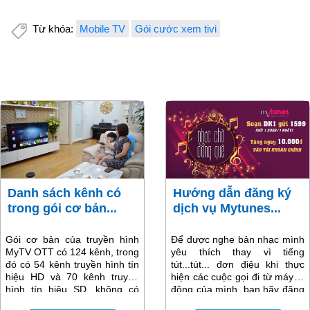
Từ khóa:
Mobile TV
Gói cước xem tivi
Danh sách kênh có
Hướng dẫn đăng ký
trong gói cơ bản...
dịch vụ Mytunes...
Gói cơ bản của truyền hình
Để được nghe bản nhạc mình
MyTV OTT có 124 kênh, trong
yêu thích thay vì tiếng
đó có 54 kênh truyền hình tín
tút...tút... đơn điệu khi thực
hiệu HD và 70 kênh truyền
hiện các cuộc gọi đi từ máy di
hình tín hiệu SD, không có
động của mình, bạn hãy đăng
VTV cab, xem VOD có quảng
ký ngay dịch vụ Mytunes