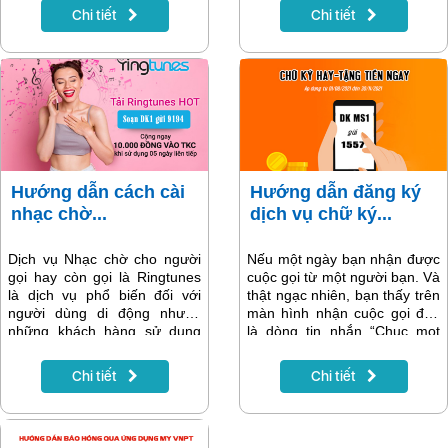
cáo và được sử dụng gói phim
Vinaphone. Với Mytunes, bạn
Chi tiết
Chi tiết
galaxy vào thứ 7 hàng tuần.
sẽ được tận hưởng những
Một tài khoản có thể sử dụng
phút giây đắm chìm trong âm
trên 5 thiết bị không phân biệt
nhạc, ngay cả khi thuê bao
tivi/smartphone và xem đồng
được gọi không sử dụng dịch
thời trên 2 thiết bị. Danh sách
vụ nhạc chờ.
kênh cụ thể như sau:
Hướng dẫn cách cài
Hướng dẫn đăng ký
nhạc chờ...
dịch vụ chữ ký...
Dịch vụ Nhạc chờ cho người
Nếu một ngày bạn nhận được
gọi hay còn gọi là Ringtunes
cuộc gọi từ một người bạn. Và
là dịch vụ phổ biến đối với
thật ngạc nhiên, bạn thấy trên
người dùng di động nhưng
màn hình nhận cuộc gọi đến
những khách hàng sử dụng
là dòng tin nhắn “Chuc mot
lần đầu chắc hẳn sẽ cảm thấy
ngay vui ve”. Thật vui phải
bối rối và cần có thêm thông
không nào? Để sở hữu một tin
Chi tiết
Chi tiết
tin. Bài viết dưới đây sẽ giúp
nhắn cuộc gọi như vậy hãy
khách hàng tìm hiểu những
đăng kí vSign – Dịch vụ chữ kí
cách cài nhạc chờ cho thuê
cuộc gọi đến từ Vinaphone!
bao VinaPhone một cách đơn
Bài viết sẽ cung cấp đầy đủ