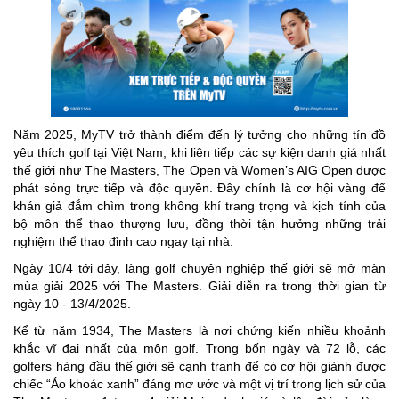
Năm 2025, MyTV trở thành điểm đến lý tưởng cho những tín đồ
yêu thích golf tại Việt Nam, khi liên tiếp các sự kiện danh giá nhất
thế giới như The Masters, The Open và Women’s AIG Open được
phát sóng trực tiếp và độc quyền. Đây chính là cơ hội vàng để
khán giả đắm chìm trong không khí trang trọng và kịch tính của
bộ môn thể thao thượng lưu, đồng thời tận hưởng những trải
nghiệm thể thao đỉnh cao ngay tại nhà.
Ngày 10/4 tới đây, làng golf chuyên nghiệp thế giới sẽ mở màn
mùa giải 2025 với The Masters. Giải diễn ra trong thời gian từ
ngày 10 - 13/4/2025.
Kể từ năm 1934, The Masters là nơi chứng kiến nhiều khoảnh
khắc vĩ đại nhất của môn golf. Trong bốn ngày và 72 lỗ, các
golfers hàng đầu thế giới sẽ cạnh tranh để có cơ hội giành được
chiếc “Áo khoác xanh” đáng mơ ước và một vị trí trong lịch sử của