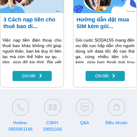
đây!
thuận tiện và nhanh chóng
hơn.
3 Cách nạp tiền cho
Hướng dẫn đặt mua
thuê bao di...
SIM kèm gói...
Việc nạp tiền điện thoại cho
Gói cước SODA155 mang đến
thuê bao khác không chỉ giúp
ưu đãi cực hấp dẫn cho người
người thân, bạn bè duy trì liên
dùng với data tốc độ cao thả
lạc mà còn thể hiện sự quan
ga, cùng nhiều tiện ích đi
tâm, giúp đỡ kịp thời. Bài viết
kèm, giúp bạn thoải mái truy
sẽ hướng dẫn bạn cách nạp
cập Internet, xem video, lướt
tiền cho thuê bao khác một
mạng xã hội mà không lo gián
Chi tiết
Chi tiết
cách đơn giản và nhanh
đoạn. Tuy nhiên, gói cước này
chóng chỉ trong vài phút.
chỉ áp dụng cho một số thuê
bao đủ điều kiện. Nếu bạn
chưa thể đăng ký trực tiếp,
đừng lo! Bạn vẫn có thể mua
SIM kèm gói SODA155 để tận
hưởng ngay ưu đãi này, vừa
đơn giản, vừa tiện lợi. Hãy
Hotline:
CSKH:
nhanh tay sở hữu SIM ngay
Q&A
Điều khoản
hôm nay để không bỏ lỡ trải
0855851166
18001166
nghiệm data cực đỉnh!