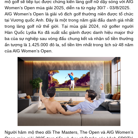
mộ golf sẽ tiếp tục được chứng kiến làng golf nữ dậy sóng với AIG
Women’s Open mùa giải 2025, diễn ra từ ngày 30/7 - 03/8/2025.
AIG Women’s Open là giải vô địch golf thường niên được tổ chức
tại Vương quốc Anh. Đây là một trong năm giải đấu danh giá nhất
trong làng golf nữ thế giới. Tại mùa giải 2024, nữ golfer người
Hàn Quốc Lydia Ko đã xuất sắc giành được danh hiệu major thứ
ba của sự nghiệp sau vòng đấu chung kết và nhận số tiền thưởng
ấn tượng là 1.425.000 đô la, số tiền lớn nhất trong lịch sử 48 năm
của AIG Women’s Open.
Người hâm mộ theo dõi The Masters, The Open và AIG Women’s