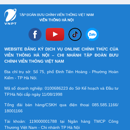
WEBSITE ĐĂNG KÝ DỊCH VỤ ONLINE CHÍNH THỨC CỦA
VIỄN THÔNG HÀ NỘI – CHI NHÁNH TẬP ĐOÀN BƯU
CHÍNH VIỄN THÔNG VIỆT NAM
Địa chỉ trụ sở: Số 75, phố Đinh Tiên Hoàng - Phường Hoàn
Kiếm - TP Hà Nội.
Mã số doanh nghiệp:
0100686223
do Sở Kế hoạch và Đầu tư
TP.Hà Nội cấp ngày 11/08/1998
Tổng đài bán hàng/CSKH qua điện thoại
085.585.1166/
18001166
Tài khoản:
119000001788
tại Ngân hàng TMCP Công
Thương Việt Nam - Chi nhánh TP Hà Nội