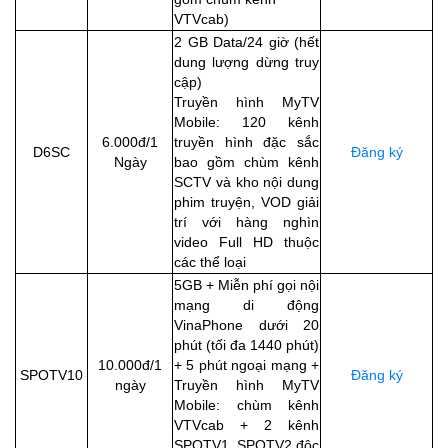
VTVcab)
2 GB Data/24 giờ (hết
dung lượng dừng truy
cập)
Truyền hình MyTV
Mobile: 120 kênh
6.000đ/1
truyền hình đặc sắc
D6SC
Đăng ký
Ngày
bao gồm chùm kênh
SCTV và kho nội dung
phim truyện, VOD giải
trí với hàng nghìn
video Full HD thuộc
các thể loại
5GB + Miễn phí gọi nội
mạng di động
VinaPhone dưới 20
phút (tối đa 1440 phút)
10.000đ/1
+ 5 phút ngoại mạng +
SPOTV10
Đăng ký
ngày
Truyền hình MyTV
Mobile: chùm kênh
VTVcab + 2 kênh
SPOTV1, SPOTV2 độc