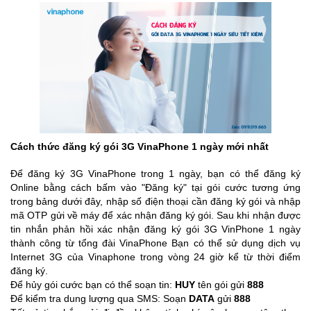
Cách thức đăng ký gói 3G VinaPhone 1 ngày mới nhất
Để đăng ký 3G VinaPhone trong 1 ngày, bạn có thể đăng ký
Online bằng cách bấm vào "Đăng ký" tại gói cước tương ứng
trong bảng dưới đây, nhập số điện thoại cần đăng ký gói và nhập
mã OTP gửi về máy để xác nhận đăng ký gói. Sau khi nhận được
tin nhắn phản hồi xác nhận đăng ký gói 3G VinPhone 1 ngày
thành công từ tổng đài VinaPhone Bạn có thể sử dụng dịch vụ
Internet 3G của Vinaphone trong vòng 24 giờ kể từ thời điểm
đăng ký.
Để hủy gói cước bạn có thể soạn tin:
HUY
tên gói gửi
888
Để kiểm tra dung lượng qua SMS: Soạn
DATA
gửi
888