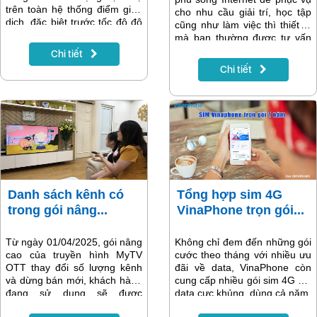
trên toàn hệ thống điểm giao
cho nhu cầu giải trí, học tập
dịch, đặc biệt trước tốc độ đô
cũng như làm việc thì thiết bị
thị hóa nhanh tại khu vực
mà bạn thường được tư vấn
ngoại thành, 21 cửa hàng
nhiều nhất chính là Wifi Mesh.
Chi tiết
giao dịch của Vinaphone trên
Thiết bị này có lợi ích gì và
Chi tiết
địa bàn trọng điểm tại Hà Nội
cách cài đặt như thế nào?
sẽ phục vụ khách hàng liên
Cùng xem thông tin chi tiết về
tục không nghỉ trưa từ thứ 2
Wifi Mesh và hệ thống Wifi
đến thứ 6. Danh sách chi tiết
Mesh của VNPT trong bài viết
địa chỉ cửa hàng sẽ có trong
dưới đây.
bài viết dưới đây.
Danh sách kênh có
Tổng hợp sim 4G
trong gói nâng...
VinaPhone trọn gói...
Từ ngày 01/04/2025, gói nâng
Không chỉ đem đến những gói
cao của truyền hình MyTV
cước theo tháng với nhiều ưu
OTT thay đổi số lượng kênh
đãi về data, VinaPhone còn
và dừng bán mới, khách hàng
cung cấp nhiều gói sim 4G với
đang sử dụng sẽ được
data cực khủng, dùng cả năm.
thưởng thức 148 kênh, trong
Dưới đây là tổng hợp những