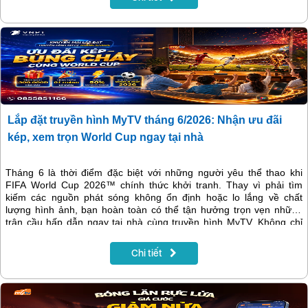
Lắp đặt truyền hình MyTV tháng 6/2026: Nhận ưu đãi
kép, xem trọn World Cup ngay tại nhà
Tháng 6 là thời điểm đặc biệt với những người yêu thể thao khi
FIFA World Cup 2026™ chính thức khởi tranh. Thay vì phải tìm
kiếm các nguồn phát sóng không ổn định hoặc lo lắng về chất
lượng hình ảnh, bạn hoàn toàn có thể tận hưởng trọn vẹn những
trận cầu hấp dẫn ngay tại nhà cùng truyền hình MyTV. Không chỉ
mang đến kho nội dung giải trí phong phú, tháng 6/2026 VNPT còn
triển khai chương trình khuyến mại hấp dẫn dành cho khách hàng
Chi tiết
đăng ký mới dịch vụ Internet và truyền hình MyTV tại Hà Nội.