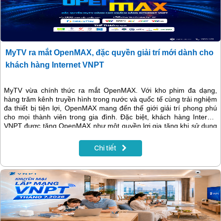
MyTV ra mắt OpenMAX, đặc quyền giải trí mới dành cho
khách hàng Internet VNPT
MyTV vừa chính thức ra mắt OpenMAX. Với kho phim đa dạng,
hàng trăm kênh truyền hình trong nước và quốc tế cùng trải nghiệm
đa thiết bị tiện lợi, OpenMAX mang đến thế giới giải trí phong phú
cho mọi thành viên trong gia đình. Đặc biệt, khách hàng Internet
VNPT được tặng OpenMAX như một quyền lợi gia tăng khi sử dụng
dịch vụ.
Chi tiết