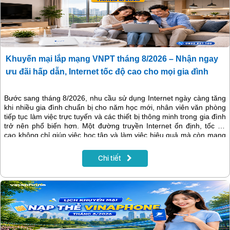
Khuyến mại lắp mạng VNPT tháng 8/2026 – Nhận ngay
ưu đãi hấp dẫn, Internet tốc độ cao cho mọi gia đình
Bước sang tháng 8/2026, nhu cầu sử dụng Internet ngày càng tăng
khi nhiều gia đình chuẩn bị cho năm học mới, nhân viên văn phòng
tiếp tục làm việc trực tuyến và các thiết bị thông minh trong gia đình
trở nên phổ biến hơn. Một đường truyền Internet ổn định, tốc độ
cao không chỉ giúp việc học tập và làm việc hiệu quả mà còn mang
đến những phút giây giải trí trọn vẹn.
Chi tiết