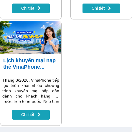
Điểm nhấn nổi bật nhất là Giải
làm việc trực tuyến và các
vô địch bóng đá Đông Nam Á
thiết bị thông minh trong gia
Chi tiết
Chi tiết
ASEAN Hyundai Cup 2026
đình trở nên phổ biến hơn.
(AFF Cup 2026) – giải đấu
Một đường truyền Internet ổn
được người hâm mộ bóng đá
định, tốc độ cao không chỉ
Việt Nam mong chờ nhất
giúp việc học tập và làm việc
trong năm. Bên cạnh đó là
hiệu quả mà còn mang đến
nhiều giải đấu quốc tế hấp
những phút giây giải trí trọn
dẫn, gameshow đình đám và
vẹn.
các bộ phim phát song song
với nước ngoài, giúp MyTV
tiếp tục khẳng định vị thế là
Lịch khuyến mại nạp
nền tảng giải trí hàng đầu
thẻ VinaPhone...
dành cho mọi gia đình.
Tháng 8/2026, VinaPhone tiếp
tục triển khai nhiều chương
trình khuyến mại hấp dẫn
dành cho khách hàng trả
trước trên toàn quốc. Nếu bạn
đang có nhu cầu nạp tiền để
gia hạn gói cước, đăng ký
Chi tiết
data, gọi thoại hay tích lũy tài
khoản, hãy lưu ngay lịch
khuyến mại VinaPhone tháng