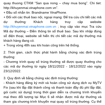
quay thuong CTKM “San qua nong – chay mua bong”. Chi tiet:
http://khuyenmai.vinaphone.com.vn”.
+ Đầu số nhắn tin: Brandname VinaPhone.
+ Đối với các thuê bao nội, ngoại mạng: Để tra cứu chi tiết các mã
dự thưởng: Khách hàng truy cập website
http://khuyenmai.vinaphone.com.vn
; truy cập vào mục Tra cứu
Mã dự thưởng – Điền thông tin số thuê bao. Sau khi nhập đúng
số điện thoại, website sẽ hiển thị chi tiết các mã dự thưởng mà
khách hàng đang có.
+ Trong vòng 48h sau khi hoàn công trên hệ thống.
2. Thời gian, cách thức phát hành bằng chứng xác định trúng
thưởng:
- Chương trình quay số trúng thưởng sẽ được quay thưởng cho
các mã dự thưởng từ ngày 18/11/2022 - 18/12/2022 vào ngày
23/12/2022.
3. Quy định về bằng chứng xác định trúng thưởng:
- Khách hàng đăng ký mới và hoàn công sử dụng dịch vụ MyTV
Fix (sau khi lắp đặt thành công và thanh toán đầy đủ phí lắp đặt,
gói cước sử dụng) trong thời gian diễn ra chương trình khuyến
mại theo đối tượng tại Mục 6 sẽ nhận được mã dự thưởng và
tham gia chương trình khuyến mại quay số trúng thưởng. Cụ thể