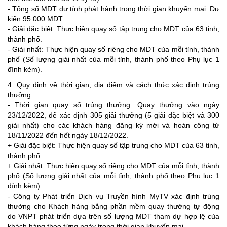
- Tổng số MDT dự tính phát hành trong thời gian khuyến mại: Dự
kiến 95.000 MDT.
- Giải đặc biệt: Thực hiện quay số tập trung cho MDT của 63 tỉnh,
thành phố.
- Giải nhất: Thực hiện quay số riêng cho MDT của mỗi tỉnh, thành
phố (Số lượng giải nhất của mỗi tỉnh, thành phố theo Phụ lục 1
đính kèm).
4. Quy định về thời gian, địa điểm và cách thức xác định trúng
thưởng:
- Thời gian quay số trúng thưởng: Quay thưởng vào ngày
23/12/2022, để xác định 305 giải thưởng (5 giải đặc biệt và 300
giải nhất) cho các khách hàng đăng ký mới và hoàn công từ
18/11/2022 đến hết ngày 18/12/2022.
+ Giải đặc biệt: Thực hiện quay số tập trung cho MDT của 63 tỉnh,
thành phố.
+ Giải nhất: Thực hiện quay số riêng cho MDT của mỗi tỉnh, thành
phố (Số lượng giải nhất của mỗi tỉnh, thành phố theo Phụ lục 1
đính kèm).
- Công ty Phát triển Dịch vụ Truyền hình MyTV xác định trúng
thưởng cho Khách hàng bằng phần mềm quay thưởng tự động
do VNPT phát triển dựa trên số lượng MDT tham dự hợp lệ của
khách hàng theo từng ngày trong thời gian khuyến mại.