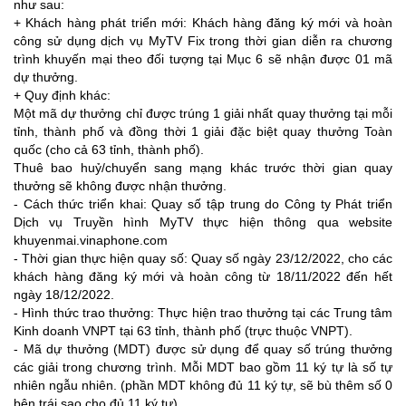
như sau:
+ Khách hàng phát triển mới: Khách hàng đăng ký mới và hoàn
công sử dụng dịch vụ MyTV Fix trong thời gian diễn ra chương
trình khuyến mại theo đối tượng tại Mục 6 sẽ nhận được 01 mã
dự thưởng.
+ Quy định khác:
Một mã dự thưởng chỉ được trúng 1 giải nhất quay thưởng tại mỗi
tỉnh, thành phố và đồng thời 1 giải đặc biệt quay thưởng Toàn
quốc (cho cả 63 tỉnh, thành phố).
Thuê bao huỷ/chuyển sang mạng khác trước thời gian quay
thưởng sẽ không được nhận thưởng.
- Cách thức triển khai: Quay số tập trung do Công ty Phát triển
Dịch vụ Truyền hình MyTV thực hiện thông qua website
khuyenmai.vinaphone.com
- Thời gian thực hiện quay số: Quay số ngày 23/12/2022, cho các
khách hàng đăng ký mới và hoàn công từ 18/11/2022 đến hết
ngày 18/12/2022.
- Hình thức trao thưởng: Thực hiện trao thưởng tại các Trung tâm
Kinh doanh VNPT tại 63 tỉnh, thành phố (trực thuộc VNPT).
- Mã dự thưởng (MDT) được sử dụng để quay số trúng thưởng
các giải trong chương trình. Mỗi MDT bao gồm 11 ký tự là số tự
nhiên ngẫu nhiên. (phần MDT không đủ 11 ký tự, sẽ bù thêm số 0
bên trái sao cho đủ 11 ký tự).