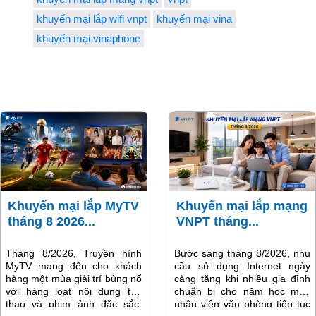
khuyến mại lắp wifi vnpt
khuyến mại vina
khuyến mại vinaphone
Khuyến mại lắp MyTV
Khuyến mại lắp mạng
tháng 8 2026...
VNPT tháng...
Tháng 8/2026, Truyền hình
Bước sang tháng 8/2026, nhu
MyTV mang đến cho khách
cầu sử dụng Internet ngày
hàng một mùa giải trí bùng nổ
càng tăng khi nhiều gia đình
với hàng loạt nội dung thể
chuẩn bị cho năm học mới,
thao và phim ảnh đặc sắc.
nhân viên văn phòng tiếp tục