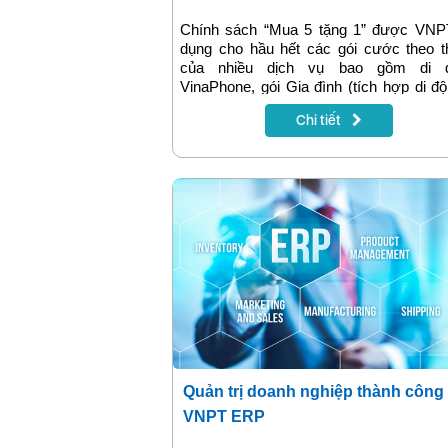
Chính sách “Mua 5 tặng 1” được VNP
dụng cho hầu hết các gói cước theo t
của nhiều dịch vụ bao gồm di 
VinaPhone, gói Gia đình (tích hợp di đ
cáp quang – truyền hình), giúp khách
Chi tiết
càng dùng càng tiết kiệm.
Quản trị doanh nghiệp thành công 
VNPT ERP