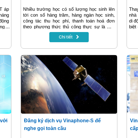
T áp
Nhiều trường học có số lượng học sinh lên
Tha
háng
tới con số hàng trăm, hàng ngàn học sinh,
nhà 
động
công tác thu học phí, thanh toán hoá đơn
di đ
ộng –
theo phương thức thủ công thực sự là một
biệt
 hàng
“nỗi ám ảnh” hàng tháng của bộ phận kế
với
Chi tiết
toán, thu ngân. Bài toán này đã có lời giải khi
dụn
các đơn vị giáo dục áp dụng giải pháp tích
cấp 
hợp hệ thống quản lý thông tin trường học
VnEdu và hoá đơn điện tử VNPT-Invoice.
với
Đăng ký dịch vụ Vinaphone-S để
Vin
nghe gọi toàn cầu
cấp
vệ 