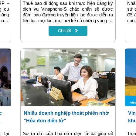
RP -
Thuê bao di động sau khi thực hiện đăng ký
Nhằ
g cụ
dịch vụ Vinaphone-S chắc chắn sẽ được
sử d
năng
đảm bảo đường truyền liên lạc được diễn ra
để 
doanh
liên tục mọi lúc, mọi nơi kể cả những vùng xa
cun
chuẩn
xôi, hẻo lánh nhất – nơi mà hiện sóng di động
tra 
Chi tiết
 ứng
thông thường không thể phủ đến được.
thức
n cho
Vinaphone – S hiện là dịch vụ di động vệ tinh
đó t
hiên,
đầu tiên tại Việt Nam sở hữu tính năng vượt
hàng
ó thể
trội kết hợp công nghệ hiện đại có khả năng
 hợp
phủ sóng rộng khắp.
c
Nhiều doanh nghiệp thoát phiền nhờ
Vin
"Hóa đơn điện tử"
khu
 tại
Sự ra đời của hóa đơn điện tử đã giúp rất
Trun