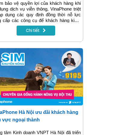
m bảo vệ quyền lợi của khách hàng khi
ụng dịch vụ viễn thông, VinaPhone triệt
áp dụng các quy định đồng thời nỗ lực
g cấp các công cụ để khách hàng kiểm
dịch vụ và yêu cầu xác nhận theo hình
Chi tiết
 OTP khi đăng ký sử dụng dịch vụ. Theo
hói quen dùng dịch vụ di động của khách
 sẽ phải thay đổi.
aPhone Hà Nội ưu đãi khách hàng
 vực ngoại thành
g tâm Kinh doanh VNPT Hà Nội đã triển