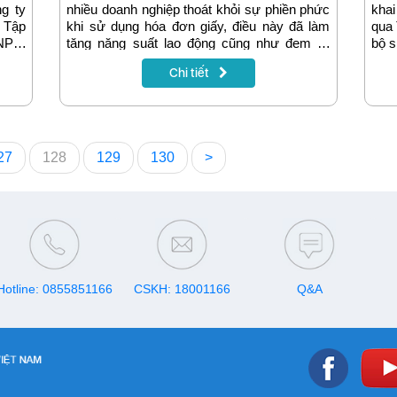
g ty
nhiều doanh nghiệp thoát khỏi sự phiền phức
khai
 Tập
khi sử dụng hóa đơn giấy, điều này đã làm
qua 
VNPT)
tăng năng suất lao động cũng như đem lại
bộ s
 chăm
nhiều tiện ích trong công tác quản trị doanh
Chi tiết
 dịch
nghiệp.
 nhất
 Thẻ
 hàng
 trên
27
128
129
130
>
Hotline: 0855851166
CSKH: 18001166
Q&A