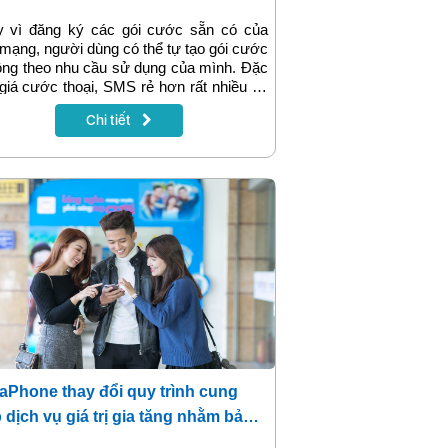
y vì đăng ký các gói cước sẵn có của
mạng, người dùng có thể tự tạo gói cước
ộng theo nhu cầu sử dụng của mình. Đặc
 giá cước thoại, SMS rẻ hơn rất nhiều so
 giá cước đang được các nhà mạng áp
Chi tiết
g. Đó là một ứng dụng vừa được cung
bởi VinaPhone.
aPhone thay đổi quy trình cung
 dịch vụ giá trị gia tăng nhằm bảo
quyền lợi khách hàng