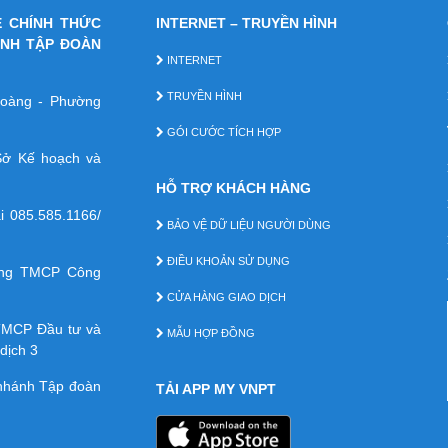
E CHÍNH THỨC
INTERNET – TRUYỀN HÌNH
ÁNH TẬP ĐOÀN
INTERNET
TRUYỀN HÌNH
 Hoàng - Phường
GÓI CƯỚC TÍCH HỢP
ở Kế hoạch và
HỖ TRỢ KHÁCH HÀNG
ại
085.585.1166/
BẢO VỆ DỮ LIỆU NGƯỜI DÙNG
ĐIỀU KHOẢN SỬ DỤNG
àng TMCP Công
CỬA HÀNG GIAO DỊCH
TMCP Ðầu tư và
MẪU HỢP ĐỒNG
dịch 3
 nhánh Tập đoàn
TẢI APP MY VNPT