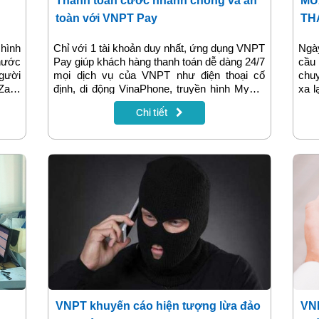
Thanh toán cước nhanh chóng và an
MU
toàn với VNPT Pay
TH
hình
Chỉ với 1 tài khoản duy nhất, ứng dụng VNPT
Ngà
 nước
Pay giúp khách hàng thanh toán dễ dàng 24/7
cầu
người
mọi dịch vụ của VNPT như điện thoại cố
chuy
alo,
định, di động VinaPhone, truyền hình MyTV,
xa l
net ở
internet FiberVNN cũng như nhiều dịch vụ
nhữn
Chi tiết
y suy
thiết yếu khác.
vẫn 
 R500
biệt
VNPT khuyến cáo hiện tượng lừa đảo
VNP