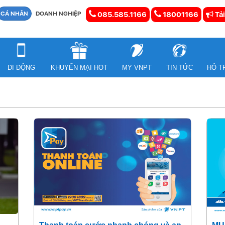
CÁ NHÂN
DOANH NGHIỆP
085.585.1166
18001166
Tải
DI ĐỘNG
KHUYẾN MẠI HOT
MY VNPT
TIN TỨC
HỖ T