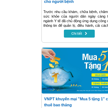
cho người bệnh
Trước nhu cầu khám, chữa bệnh, chăm
sức khỏe của người dân ngày càng t
ngành Y tế đã chủ động ứng dụng công
thông tin để quản lý, điều hành, cải các
tục hành chính… Công nghệ đã thự
Chi tiết
chứng tỏ vai trò tiên phong, góp phần gi
lực cho người bệnh.
VNPT khuyến mại "Mua 5 tặng 1" 
thuê bao tháng