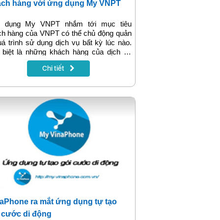
ch hàng với ứng dụng My VNPT
 dụng My VNPT nhắm tới mục tiêu
ch hàng của VNPT có thể chủ động quản
uá trình sử dụng dịch vụ bất kỳ lúc nào.
 biệt là những khách hàng của dịch vụ
rnet cáp quang, dịch vụ điện thoại cố định
Chi tiết
dịch vụ truyền hình vốn chưa có nhiều
 cụ hỗ trợ.
aPhone ra mắt ứng dụng tự tạo
 cước di động