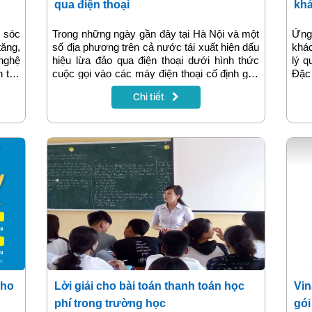
qua điện thoại
khá
 sóc
Trong những ngày gần đây tại Hà Nội và một
Ứng
ăng,
số địa phương trên cả nước tái xuất hiện dấu
khá
 nghệ
hiệu lừa đảo qua điện thoại dưới hình thức
lý q
h thủ
cuộc gọi vào các máy điện thoại cố định gây
Đặc
c sự
hoang mang dư luận và ảnh hưởng đến cuộc
inte
Chi tiết
ảm áp
sống của người dân. Trước hiện tượng trên
hay 
VNPT xin khuyến cáo khách hàng cảnh giác
công
trước những cuộc gọi đến có dấu hiệu lạ.
cho
Lời giải cho bài toán thanh toán học
Vin
phí trong trường học
gói