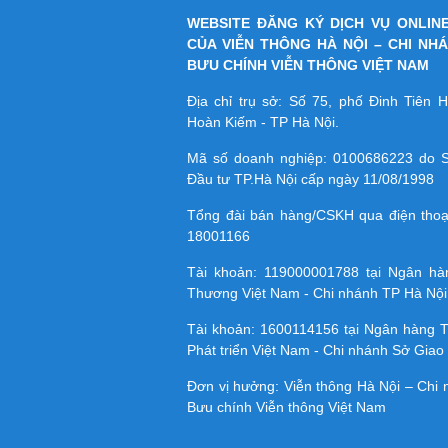
WEBSITE ĐĂNG KÝ DỊCH VỤ ONLIN
CỦA VIỄN THÔNG HÀ NỘI – CHI NH
BƯU CHÍNH VIỄN THÔNG VIỆT NAM
Địa chỉ trụ sở: Số 75, phố Đinh Tiên
Hoàn Kiếm - TP Hà Nội.
Mã số doanh nghiệp:
0100686223
do S
Đầu tư TP.Hà Nội cấp ngày 11/08/1998
Tổng đài bán hàng/CSKH qua điện tho
18001166
Tài khoản:
119000001788
tại Ngân h
Thương Việt Nam - Chi nhánh TP Hà Nội
Tài khoản:
1600114156
tại Ngân hàng 
Phát triển Việt Nam - Chi nhánh Sở Giao 
Đơn vị hưởng: Viễn thông Hà Nội – Chi
Bưu chính Viễn thông Việt Nam