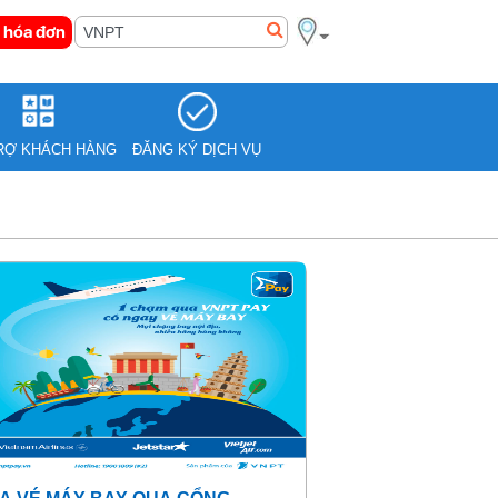
 hóa đơn
RỢ KHÁCH HÀNG
ĐĂNG KÝ DỊCH VỤ