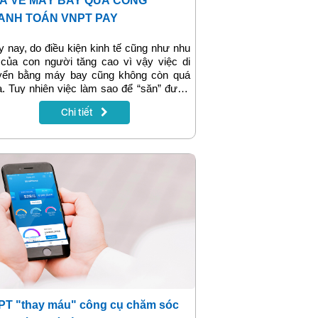
A VÉ MÁY BAY QUA CỔNG
ANH TOÁN VNPT PAY
y nay, do điều kiện kinh tế cũng như nhu
 của con người tăng cao vì vậy việc di
ển bằng máy bay cũng không còn quá
ạ. Tuy nhiên việc làm sao để “săn” được
g tấm vé giá rẻ, tiết kiệm chi phí nhất
Chi tiết
luôn là điều khách hàng quan tâm, đặc
 trong những dịp Lễ, mùa cao điểm.
T "thay máu" công cụ chăm sóc