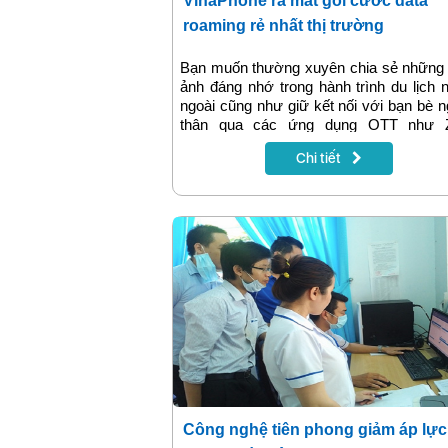
VinaPhone ra mắt gói cước data
roaming rẻ nhất thị trường
Bạn muốn thường xuyên chia sẻ những 
ảnh đáng nhớ trong hành trình du lịch
ngoài cũng như giữ kết nối với bạn bè 
thân qua các ứng dụng OTT như Z
Viber…nhưng lại lo mức phí kết nối Inter
Chi tiết
nước ngoài đắt đỏ, thì hãy từ bỏ nga
nghĩ đó nếu lựa chọn gói Data Roaming
mới nhất của VinaPhone.
Công nghệ tiên phong giảm áp lực