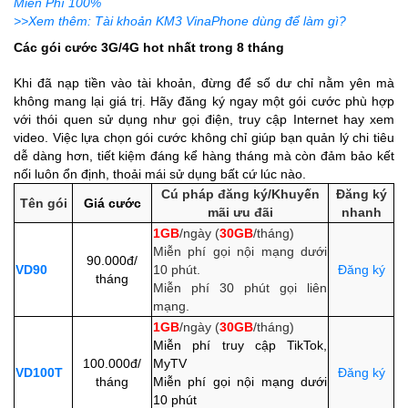
Miễn Phí 100%
>>Xem thêm: Tài khoản KM3 VinaPhone dùng để làm gì?
Các gói cước 3G/4G hot nhất trong 8 tháng
Khi đã nạp tiền vào tài khoản, đừng để số dư chỉ nằm yên mà
không mang lại giá trị. Hãy đăng ký ngay một gói cước phù hợp
với thói quen sử dụng như gọi điện, truy cập Internet hay xem
video. Việc lựa chọn gói cước không chỉ giúp bạn quản lý chi tiêu
dễ dàng hơn, tiết kiệm đáng kể hàng tháng mà còn đảm bảo kết
nối luôn ổn định, thoải mái sử dụng bất cứ lúc nào.
Cú pháp đăng ký/Khuyến
Đăng ký
Tên gói
Giá cước
mãi ưu đãi
nhanh
1GB
/ngày (
30GB
/tháng)
Miễn phí gọi nội mạng dưới
90.000đ/
VD90
10 phút.
Đăng ký
tháng
Miễn phí 30 phút gọi liên
mạng.
1GB
/ngày (
30GB
/tháng)
Miễn phí
truy cập TikTok,
100.000đ/
MyTV
VD100T
Đăng ký
tháng
Miễn phí
gọi nội mạng dưới
10 phút