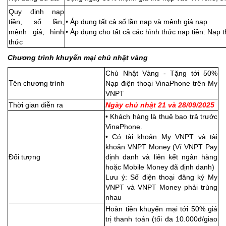
Quy định nạp
tiền, số lần,
• Áp dụng tất cả số lần nạp và mệnh giá nạp
mệnh giá, hình
• Áp dụng cho tất cả các hình thức nạp tiền: Nạp th
thức
Chương trình khuyến mại chủ nhật vàng
Chủ Nhật Vàng - Tặng tới 50%
T
ên chương trình
Nạp điện thoại VinaPhone trên My
VNPT
Thời gian diễn ra
Ngày chủ nhật 21 và 28/09/2025
• Khách hàng là thuê bao trả trước
VinaPhone.
• Có tài khoản My VNPT và tài
khoản VNPT Money (Ví VNPT Pay
Đối tượng
định danh và liên kết ngân hàng
hoặc Mobile Money đã định danh)
Lưu ý: Số điện thoại đăng ký My
VNPT và VNPT Money phải trùng
nhau
Hoàn tiền khuyến mại tới 50% giá
trị thanh toán (tối đa 10.000đ/giao