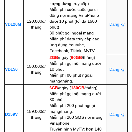
lượng dừng truy cập).
Miễn phí cước cuộc gọi di
động nội mạng VinaPhone
120.000đ/
dưới 10 phút (tối đa 1500
VD120M
Đăng ký
tháng
phút)
30 phút gọi ngoại mạng
Miễn phí data truy cập các
ứng dụng Youtube,
Facebook, Tiktok, MyTV
2GB
/ngày (
60GB
/tháng)
Miễn phí gọi nội mạng dưới
150.000đ/
VD150
10 phút
Đăng ký
tháng
Miễn phí 80 phút ngoại
mạng/tháng.
6GB
/ngày (
180GB
/tháng)
Miễn phí gọi nội mạng dưới
30 phút
Miễn phí 200 phút ngoại
159.000đ/
mạng/tháng.
D159V
Đăng ký
tháng
Miễn phí 200 SMS nội mạng
Vinaphone
Truyền hình MyTV: hơn 140