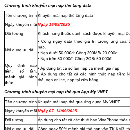
Chương trình khuyến mại nạp thẻ tặng data
Tên chương trinh
Khuyến mãi nạp thẻ tặng data
Ngày khuyến mãi
Ngày 16/09/2025
Đối tượng
Khách hàng thuộc danh sách được khuyến mại D
• Cộng ngay data theo giá trị tương ứng của 
nạp.
Nội dung ưu đãi
• Nạp dưới 50.000đ: Cộng 200MB/ 20.000đ
• Nạp trên 50.000đ: Cộng 2GB/ 50.000đ
Quy định nạp
• Áp dụng tất cả số lần nạp và mệnh giá nạp
tiền, số lần,
• Áp dụng cho tất cả các hình thức nạp tiền: 
mệnh giá, hình
thẻ, nạp online, nạp tại cửa hàng.....
thức
Chương trình khuyến mại nạp thẻ
qua App My VNPT
Tên chương trinh
Khuyến mãi nạp thẻ qua ứng dụng My VNPT
Ngày khuyến mãi
Ngày 07, 14/09/2025
Đối tượng
Áp dụng cho tất cả các thuê bao VinaPhone thỏa 
Nội dung ưu đãi
Cộng ngay 50% mệnh giá thẻ nạp vào TK KM3, th