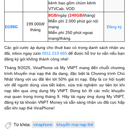
kênh bao gồm chùm kênh
VTVCab, VOD
8GB
/ngày (
240GB
/
tháng)
Miễn phí 2.000 phút gọi nội
199.000đ/
D199G
mạng
Đăng ký
tháng
Miễn phí 250 phút ngoại
mạng/tháng.
Các gói cước áp dụng cho thuê bao có trong danh sách nhận ưu
đãi, inbox ngay zalo
0911.019.665
để được hỗ trợ tư vấn nếu bạn
đăng ký gói không thành công nhé!
Tháng 9/2025, VinaPhone và My VNPT mang đến chuỗi chương
trình khuyến mại nạp thẻ đa dạng, đặc biệt là Chương trình Chủ
Nhật Vàng với ưu đãi lên tới 50% giá trị nạp. Đây là cơ hội tuyệt
vời để người dùng vừa tiết kiệm, vừa trải nghiệm sự tiện lợi khi
nạp tiền qua ứng dụng My VNPT. Đừng bỏ lỡ các mốc khuyến
mại quan trọng trong tháng 9. Hãy tải ngay ứng dụng My VNPT,
đăng ký tài khoản VNPT Money và sẵn sàng nhận ưu đãi cực hấp
dẫn khi nạp thẻ VinaPhone!
Từ khóa:
vinaphone
khuyến mại nạp thẻ