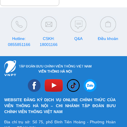
khoản, hãy lưu ngay lịch
khuyến mại VinaPhone tháng
8/2026 dưới đây để nhận
được nhiều ưu đãi nhất.
Hotline:
CSKH:
Q&A
Điều khoản
0855851166
18001166
WEBSITE ĐĂNG KÝ DỊCH VỤ ONLINE CHÍNH THỨC CỦA
VIỄN THÔNG HÀ NỘI – CHI NHÁNH TẬP ĐOÀN BƯU
CHÍNH VIỄN THÔNG VIỆT NAM
Địa chỉ trụ sở: Số 75, phố Đinh Tiên Hoàng - Phường Hoàn