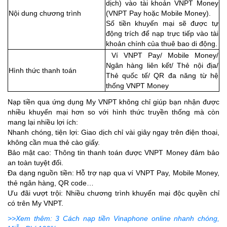
dịch) vào tài khoản VNPT Money
Nội dung chương trình
(VNPT Pay hoặc Mobile Money).
Số tiền khuyến mại sẽ được tự
động trích để nạp trực tiếp vào tài
khoản chính của thuê bao di động.
Ví VNPT Pay/ Mobile Money/
Ngân hàng liên kết/ Thẻ nội địa/
Hình thức thanh toán
Thẻ quốc tế/ QR đa năng từ hệ
thống VNPT Money
Nạp tiền qua ứng dụng My VNPT không chỉ giúp bạn nhận được
nhiều khuyến mại hơn so với hình thức truyền thống mà còn
mang lại nhiều lợi ích:
Nhanh chóng, tiện lợi: Giao dịch chỉ vài giây ngay trên điện thoại,
không cần mua thẻ cào giấy.
Bảo mật cao: Thông tin thanh toán được VNPT Money đảm bảo
an toàn tuyệt đối.
Đa dạng nguồn tiền: Hỗ trợ nạp qua ví VNPT Pay, Mobile Money,
thẻ ngân hàng, QR code…
Ưu đãi vượt trội: Nhiều chương trình khuyến mại độc quyền chỉ
có trên My VNPT.
>>Xem thêm: 3 Cách nạp tiền Vinaphone online nhanh chóng,