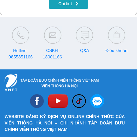
Chi tiết
Hotline:
CSKH:
Q&A
Điều khoản
0855851166
18001166
WEBSITE ĐĂNG KÝ DỊCH VỤ ONLINE CHÍNH THỨC CỦA
VIỄN THÔNG HÀ NỘI – CHI NHÁNH TẬP ĐOÀN BƯU
CHÍNH VIỄN THÔNG VIỆT NAM