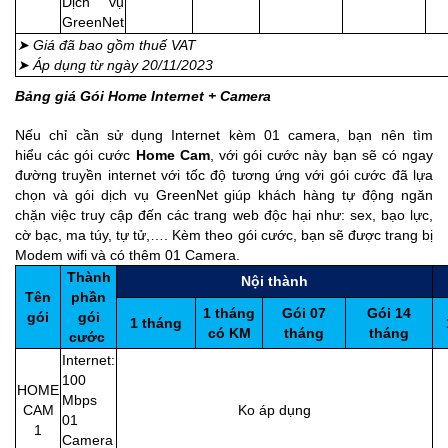
Dịch vụ
GreenNet
➤ Giá đã bao gồm thuế VAT
➤ Áp dụng từ ngày 20/11/2023
Bảng giá Gói Home Internet + Camera
Nếu chỉ cần sử dụng Internet kèm 01 camera, bạn nên tìm
hiểu các gói cước
Home Cam
, với gói cước này bạn sẽ có ngay
đường truyền internet với tốc độ tương ứng với gói cước đã lựa
chọn và gói dịch vụ GreenNet giúp khách hàng tự động ngăn
chặn việc truy cập đến các trang web độc hại như: sex, bạo lực,
cờ bạc, ma túy, tự tử,…. Kèm theo gói cước, bạn sẽ được trang bị
Modem wifi và có thêm
01 Camera
.
Thành
Nội thành
Tên
phần
1 tháng
Gói 07
Gói 14
gói
gói
1 tháng
có KM
tháng
tháng
cước
Internet:
100
HOME
Mbps
CAM
Ko áp dụng
2
01
1
Camera