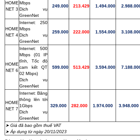
HOME
Mbps
249.000
213.429
1.494.000
2.988.00
NET 3
Dịch vụ
GreenNet
Internet: 250
HOME
Mbps
259.000
222.000
1.554.000
3.108.00
NET 4
Dịch vụ
GreenNet
Internet: 500
Mbps (01 IP
tĩnh, Tốc độ
HOME
cam kết QT
599.000
513.429
3.594.000
7.188.00
NET 6
02 Mbps)
Dịch vụ
GreenNet
Internet: Băng
thông lên tới
HOME
1Gbps
329.000
282.000
1.974.000
3.948.000
NET 7
Dịch vụ
GreenNet
➤ Giá đã bao gồm thuế VAT
➤ Áp dụng từ ngày 20/11/2023