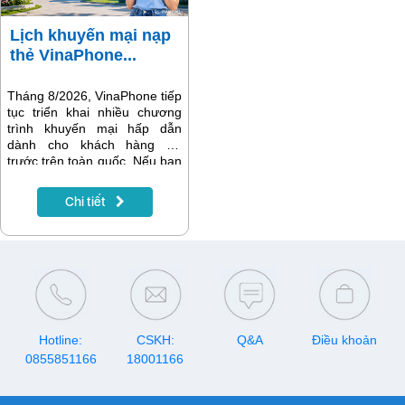
với nước ngoài, giúp MyTV
tiếp tục khẳng định vị thế là
Lịch khuyến mại nạp
nền tảng giải trí hàng đầu
thẻ VinaPhone...
dành cho mọi gia đình.
Tháng 8/2026, VinaPhone tiếp
tục triển khai nhiều chương
trình khuyến mại hấp dẫn
dành cho khách hàng trả
trước trên toàn quốc. Nếu bạn
đang có nhu cầu nạp tiền để
gia hạn gói cước, đăng ký
Chi tiết
data, gọi thoại hay tích lũy tài
khoản, hãy lưu ngay lịch
khuyến mại VinaPhone tháng
8/2026 dưới đây để nhận
được nhiều ưu đãi nhất.
Hotline:
CSKH:
Q&A
Điều khoản
0855851166
18001166