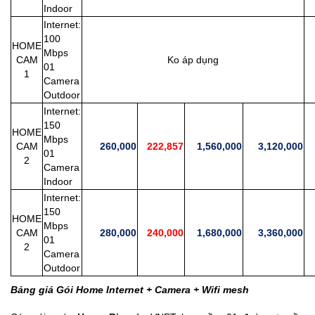
Indoor
Internet:
100
HOME
Mbps
CAM
Ko áp dụng
2
01
1
Camera
Outdoor
Internet:
150
HOME
Mbps
CAM
260,000
222,857
1,560,000
3,120,000
2
01
2
Camera
Indoor
Internet:
150
HOME
Mbps
CAM
280,000
240,000
1,680,000
3,360,000
2
01
2
Camera
Outdoor
Bảng giá Gói Home Internet + Camera + Wifi mesh