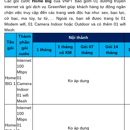
Các gói cước
Home Big
của VNPT bao gồm 01 đường truyền
internet và gói dịch vụ GreenNet giúp khách hàng tự động ngăn
chặn việc truy cập đến các trang web độc hại như: sex, bạo lực,
cờ bạc, ma túy, tự tử,…. Ngoài ra, bạn sẽ được trang bị 01
Modem wifi, 01 Camera Indoor hoặc Outdoor và có thêm 01 wifi
Mesh.
Thành
Nội thành
Tên
phần
1 tháng
Gói 07
Gói 14
gói
gói
1 tháng
có KM
tháng
tháng
cước
Internet:
100
Mbps
Home
01
Ko áp dụng
2
BIG 1
Camera
Indoor
01 wifi
Mesh
Internet:
100
Mbps
Home
01
Ko áp dụng
2