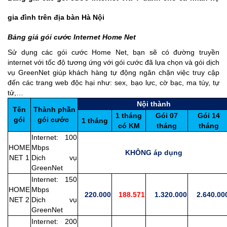
gia đình trên địa bàn Hà Nội
Bảng giá gói cước Internet Home Net
Sử dụng các gói cước Home Net, bạn sẽ có đường truyền
internet với tốc độ tương ứng với gói cước đã lựa chọn và gói dịch
vụ GreenNet giúp khách hàng tự động ngăn chặn việc truy cập
đến các trang web độc hại như: sex, bạo lực, cờ bạc, ma túy, tự
tử,…
Nội thành
Tên
Thành phần
1 tháng
Gói 07
Gói 14
gói
gói cước
1 tháng
có KM
tháng
tháng
Internet: 100
HOME
Mbps
KHÔNG áp dụng
NET 1
Dịch vụ
GreenNet
Internet: 150
HOME
Mbps
220.000
188.571
1.320.000
2.640.00
NET 2
Dịch vụ
GreenNet
Internet: 200