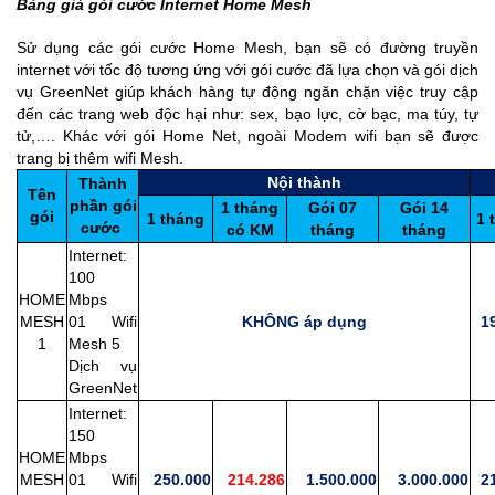
Bảng giá gói cước Internet Home Mesh
Sử dụng các gói cước Home Mesh, bạn sẽ có đường truyền
internet với tốc độ tương ứng với gói cước đã lựa chọn và gói dịch
vụ GreenNet giúp khách hàng tự động ngăn chặn việc truy cập
đến các trang web độc hại như: sex, bạo lực, cờ bạc, ma túy, tự
tử,…. Khác với gói Home Net, ngoài Modem wifi bạn sẽ được
trang bị thêm wifi Mesh.
Nội thành
Thành
Tên
phần gói
1 tháng
Gói 07
Gói 14
gói
1 tháng
1 
cước
có KM
tháng
tháng
Internet:
100
HOME
Mbps
MESH
01 Wifi
KHÔNG áp dụng
19
1
Mesh 5
Dịch vụ
GreenNet
Internet:
150
HOME
Mbps
MESH
01 Wifi
250.000
214.286
1.500.000
3.000.000
21