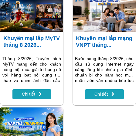
Khuyến mại lắp MyTV
Khuyến mại lắp mạng
tháng 8 2026...
VNPT tháng...
Tháng 8/2026, Truyền hình
Bước sang tháng 8/2026, nhu
MyTV mang đến cho khách
cầu sử dụng Internet ngày
hàng một mùa giải trí bùng nổ
càng tăng khi nhiều gia đình
với hàng loạt nội dung thể
chuẩn bị cho năm học mới,
thao và phim ảnh đặc sắc.
nhân viên văn phòng tiếp tục
Điểm nhấn nổi bật nhất là Giải
làm việc trực tuyến và các
vô địch bóng đá Đông Nam Á
thiết bị thông minh trong gia
Chi tiết
Chi tiết
ASEAN Hyundai Cup 2026
đình trở nên phổ biến hơn.
(AFF Cup 2026) – giải đấu
Một đường truyền Internet ổn
được người hâm mộ bóng đá
định, tốc độ cao không chỉ
Việt Nam mong chờ nhất
giúp việc học tập và làm việc
trong năm. Bên cạnh đó là
hiệu quả mà còn mang đến
nhiều giải đấu quốc tế hấp
những phút giây giải trí trọn
dẫn, gameshow đình đám và
vẹn.
các bộ phim phát song song