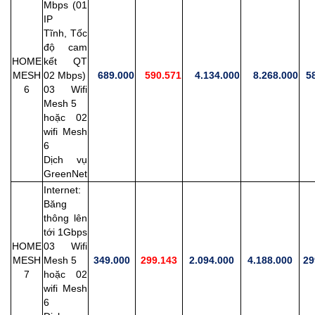
Mbps (01
IP
Tĩnh,
Tốc
độ cam
HOME
kết QT
MESH
02 Mbps)
689.000
590.571
4.134.000
8.268.000
58
6
03 Wifi
Mesh 5
hoặc 02
wifi Mesh
6
Dịch vụ
GreenNet
Internet:
Băng
thông lên
tới 1Gbps
HOME
03 Wifi
MESH
Mesh 5
349.000
299.143
2.094.000
4.188.000
29
7
hoặc 02
wifi Mesh
6