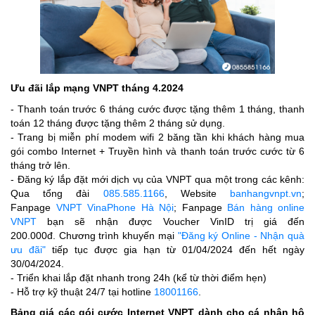
Ưu đãi lắp mạng VNPT tháng 4.2024
- Thanh toán trước 6 tháng cước được tặng thêm 1 tháng, thanh
toán 12 tháng được tặng thêm 2 tháng sử dụng.
- Trang bị miễn phí modem wifi 2 băng tần khi khách hàng mua
gói combo Internet + Truyền hình và thanh toán trước cước từ 6
tháng trở lên.
-
Đăng ký lắp đặt mới dịch vụ của VNPT qua một trong các kênh:
Qua tổng đài
085.585.1166
,
Website
banhangvnpt.vn
;
F
anpage
VNPT VinaPhone Hà Nội
; Fanpage
Bán hàng online
VNPT
bạn sẽ nhận được Voucher VinID trị giá đến
200.000đ.
Chương trình khuyến mại
"Đăng ký Online - Nhận quà
ưu đãi"
tiếp tục được gia hạn từ 01/04/2024 đến hết ngày
30/04/2024.
- Triển khai lắp đặt nhanh trong 24h (kể từ thời điểm hẹn)
- Hỗ trợ kỹ thuật 24/7 tại hotline
18001166
.
Bảng giá các gói cước Internet VNPT dành cho cá nhân hộ