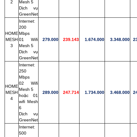
2
Mesh 5
Dịch vụ
GreenNet
Internet:
200
HOME
Mbps
MESH
01 Wifi
279.000
239.143
1.674.000
3.348.000
23
3
Mesh 5
Dịch vụ
GreenNet
Internet:
250
Mbps
02 Wifi
HOME
Mesh 5
MESH
289.000
247.714
1.734.000
3.468.000
24
hoặc 01
4
wifi Mesh
6
Dịch vụ
GreenNet
Internet:
500