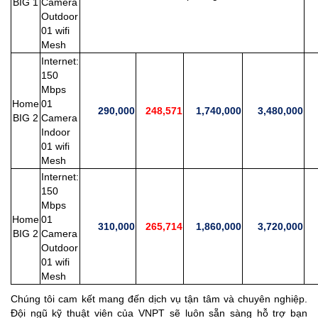
BIG 1
Camera
Outdoor
01 wifi
Mesh
Internet:
150
Mbps
Home
01
290,000
248,571
1,740,000
3,480,000
2
BIG 2
Camera
Indoor
01 wifi
Mesh
Internet:
150
Mbps
Home
01
310,000
265,714
1,860,000
3,720,000
2
BIG 2
Camera
Outdoor
01 wifi
Mesh
Chúng tôi cam kết mang đến dịch vụ tận tâm và chuyên nghiệp.
Đội ngũ kỹ thuật viên của VNPT sẽ luôn sẵn sàng hỗ trợ bạn