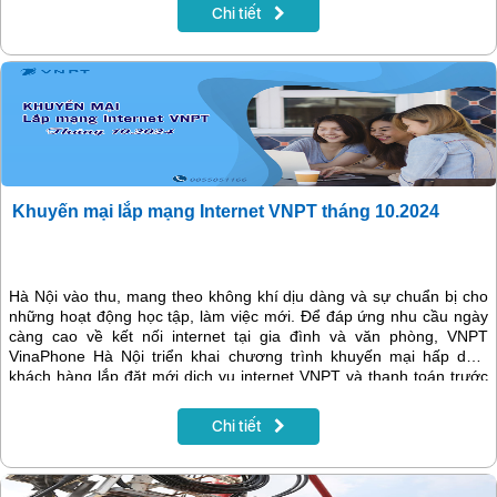
Chi tiết
Khuyến mại lắp mạng Internet VNPT tháng 10.2024
Hà Nội vào thu, mang theo không khí dịu dàng và sự chuẩn bị cho
những hoạt động học tập, làm việc mới. Để đáp ứng nhu cầu ngày
càng cao về kết nối internet tại gia đình và văn phòng, VNPT
VinaPhone Hà Nội triển khai chương trình khuyến mại hấp dẫn,
khách hàng lắp đặt mới dịch vụ internet VNPT và thanh toán trước
12 tháng sẽ được tặng thêm 1 tháng sử dụng miễn phí. Đây là cơ
hội tuyệt vời để sở hữu đường truyền internet chất lượng cao, ổn
Chi tiết
định với chi phí tiết kiệm.