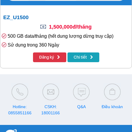
EZ_U1500
1,500,000đ/tháng
500 GB data/tháng (hết dung lượng dừng truy cập)
Sử dụng trong 360 Ngày
Đăng ký
Chi tiết
Hotline:
CSKH:
Q&A
Điều khoản
0855851166
18001166