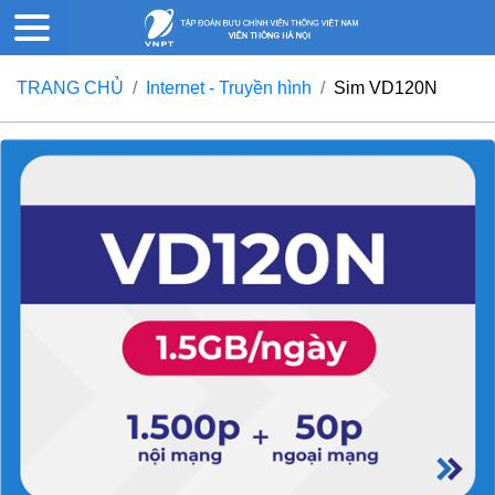
TRANG CHỦ
Internet - Truyền hình
Sim VD120N