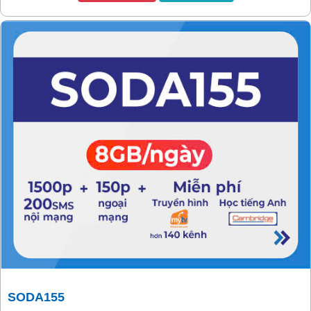
SODA155