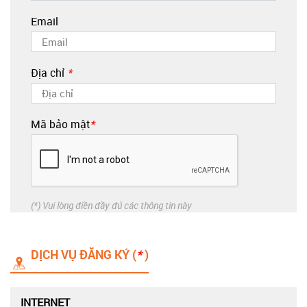
Email
Địa chỉ
*
Mã bảo mật
*
(*) Vui lòng điền đầy đủ các thông tin này
DỊCH VỤ ĐĂNG KÝ (
*
)
INTERNET