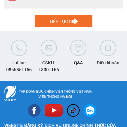
TIẾP TỤC
Hotline:
CSKH:
Q&A
Điều khoản
0855851166
18001166
WEBSITE ĐĂNG KÝ DỊCH VỤ ONLINE CHÍNH THỨC CỦA