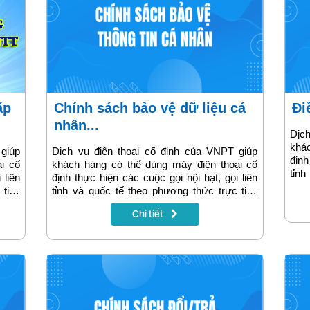
Chính sách bảo vệ dữ liệu cá
Đ
nhân...
Dịc
khá
giúp
Dịch vụ điện thoại cố định của VNPT giúp
định
i cố
khách hàng có thể dùng máy điện thoại cố
tỉnh
 liên
định thực hiện các cuộc gọi nội hạt, gọi liên
truy
 tiếp
tỉnh và quốc tế theo phương thức trực tiếp
VoIP
ốc tế
truyền thống IDD, gọi liên tỉnh và quốc tế
trị 
Chi tiết
ụ giá
VoIP, gọi di động và sử dụng các dịch vụ giá
trị gia tăng khác.