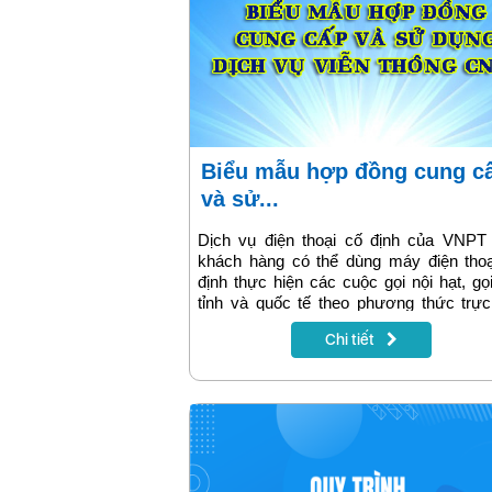
Biểu mẫu hợp đồng cung cấp
và sử...
Dịch vụ điện thoại cố định của VNPT 
khách hàng có thể dùng máy điện thoạ
định thực hiện các cuộc gọi nội hạt, gọi
tỉnh và quốc tế theo phương thức trực
truyền thống IDD, gọi liên tỉnh và qu
Chi tiết
VoIP, gọi di động và sử dụng các dịch v
trị gia tăng khác.