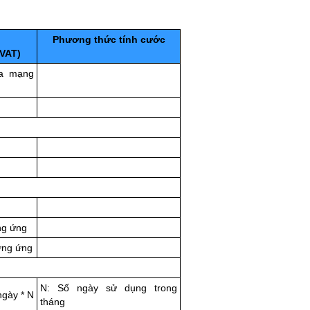
Phương thức tính cước
VAT)
a mạng
ng ứng
ơng ứng
N: Số ngày sử dụng trong
ngày * N
tháng