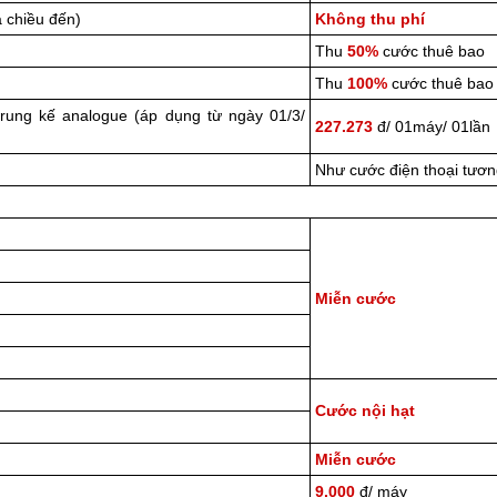
 chiều đến)
Không thu phí
Thu
50%
cước thuê bao
Thu
100%
cước thuê bao
trung kế analogue (áp dụng từ ngày 01/3/
227.273
đ/ 01máy/ 01lần
Như cước điện thoại tươ
Miễn cước
Cước nội hạt
Miễn cước
9.000
đ/ máy