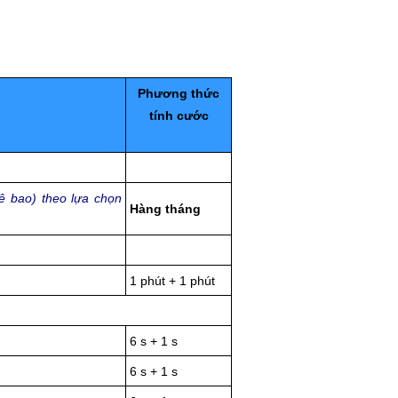
Phương thức
tính cước
ê bao) theo lựa chọn
Hàng tháng
1 phút + 1 phút
6 s + 1 s
6 s + 1 s