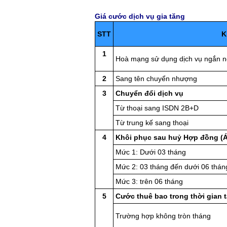
Giá cước dịch vụ gia tăng
STT
K
1
Hoà mạng sử dụng dịch vụ ngắn 
2
Sang tên chuyển nhượng
3
Chuyển đổi dịch vụ
Từ thoại sang ISDN 2B+D
Từ trung kế sang thoại
4
Khôi phục sau huỷ Hợp đồng (Á
Mức 1: Dưới 03 tháng
Mức 2: 03 tháng đến dưới 06 thán
Mức 3: trên 06 tháng
5
Cước thuê bao trong thời gian 
Trường hợp không tròn tháng