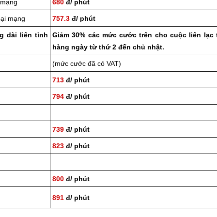
i mạng
680
đ/ phút
goại mạng
757.3
đ/ phút
 dài liên tỉnh
Giảm 30% các mức cước trên cho cuộc liên lạc 
hàng ngày từ thứ 2 đến chủ nhật.
(mức cước đã có VAT)
713
đ/ phút
794
đ/ phút
739
đ/ phút
823
đ/ phút
800
đ/ phút
891
đ/ phút