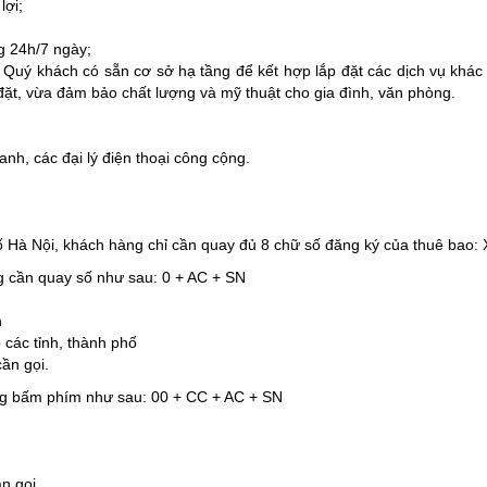
lợi;
g 24h/7 ngày;
h, Quý khách có sẵn cơ sở hạ tầng để kết hợp lắp đặt các dịch vụ k
đặt, vừa đảm bảo chất lượng và mỹ thuật cho gia đình, văn phòng.
anh, các đại lý điện thoại công cộng.
h phố Hà Nội, khách hàng chỉ cần quay đủ 8 chữ số đăng ký của
hàng cần quay số như sau: 0 + AC + SN
h
 các tỉnh, thành phố
ần gọi.
 hàng bấm phím như sau: 00 + CC + AC + SN
n gọi