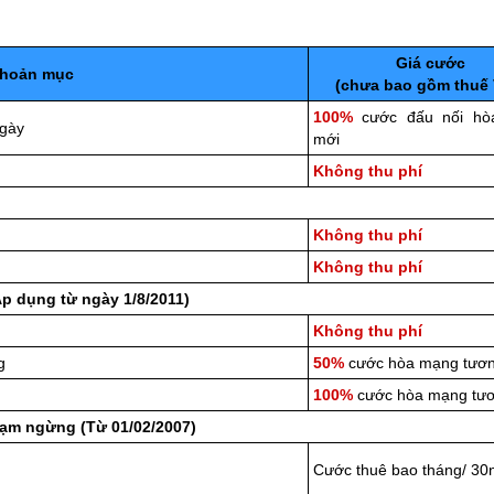
Giá cước
hoản mục
(chưa bao gồm thuế 
100%
cước đấu nối hò
ngày
mới
Không thu phí
Không thu phí
Không thu phí
p dụng từ ngày 1/8/2011)
Không thu phí
g
50%
cước hòa mạng tươ
100%
cước hòa mạng tư
tạm ngừng (Từ 01/02/2007)
Cước thuê bao tháng/ 30