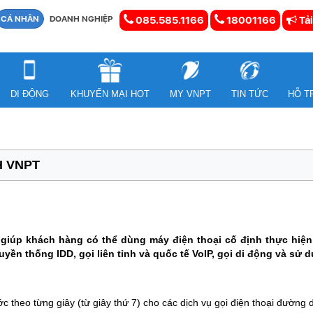
CÁ NHÂN
DOANH NGHIỆP
085.585.1166
18001166
Tải
DI ĐỘNG
KHUYẾN MẠI HOT
MY VNPT
TIN TỨC
HỖ T
H VNPT
giúp khách hàng có thể dùng máy điện thoại cố định thực hiện c
yền thống IDD, gọi liên tỉnh và quốc tế VoIP, gọi di động và sử d
c theo từng giây (từ giây thứ 7) cho các dịch vụ gọi điện thoại đường d