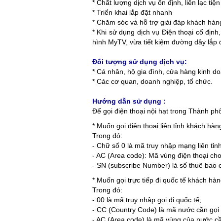
* Chất lượng dịch vụ ổn định, liên lạc tiện 
* Triển khai lắp đặt nhanh
* Chăm sóc và hỗ trợ giải đáp khách hàn
* Khi sử dụng dịch vụ Điện thoại cố địn
hình MyTV, vừa tiết kiệm đường dây lắp 
Đối tượng sử dụng dịch vụ:
* Cá nhân, hộ gia đình, cửa hàng kinh do
* Các cơ quan, doanh nghiệp, tổ chức.
Hướng dẫn sử dụng :
Để gọi điện thoại nội hạt trong Thàn
* Muốn gọi điện thoại liên tỉnh khách 
Trong đó:
- Chữ số 0 là mã truy nhập mạng liên tỉn
- AC (Area code): Mã vùng điện thoại cho
- SN (subscribe Number) là số thuê bao c
* Muốn gọi trực tiếp đi quốc tế khách
Trong đó:
- 00 là mã truy nhập gọi đi quốc tế;
- CC (Country Code) là mã nước cần gọi
- AC (Area code) là mã vùng của nước cầ