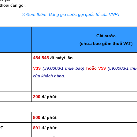
thoại cần gọi.
>>Xem thêm: Bảng giá cước gọi quốc tế của VNPT
Giá cước
(chưa bao gồm thuế VAT)
454.545
đ/ máy/ lần
V39
(39.000đ/1 thuê bao)
hoặc
V59
(59.000đ/1 thu
của khách hàng.
200
đ/ phút
800
đ/ phút
PT
891
đ/ phút