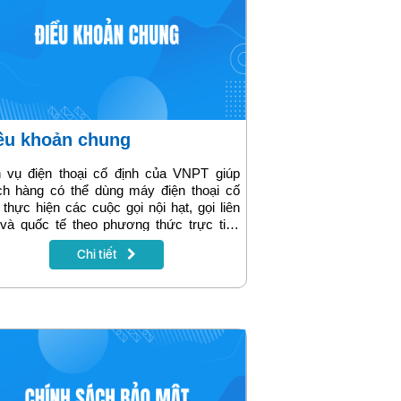
iều khoản chung
h vụ điện thoại cố định của VNPT giúp
ch hàng có thể dùng máy điện thoại cố
 thực hiện các cuộc gọi nội hạt, gọi liên
 và quốc tế theo phương thức trực tiếp
ền thống IDD, gọi liên tỉnh và quốc tế
Chi tiết
, gọi di động và sử dụng các dịch vụ giá
gia tăng khác.