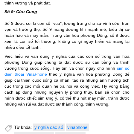
thịnh vượng và phát đạt.
Số 9: Cửu Cung
Số 9 được coi là con số "vua", tượng trưng cho sự vĩnh cửu, trọn
vẹn và trường thọ. Số 9 mang dương khí mạnh mẽ, biểu thị sự
hoàn hảo và may mắn. Trong văn hóa phương Đông, số 9 được
xem là con số tối thượng, không có gì nguy hiểm và mang lại
nhiều điều tốt lành.
Việc hiểu và vận dụng ý nghĩa của các con số trong văn hóa
phương Đông giúp chúng ta đạt được sự cân bằng và thịnh
vượng trong cuộc sống. Hãy tìm và chọn ngay cho mình
sim số
điện thoại VinaPhone
theo ý nghĩa văn hóa phương Đông để
giúp cải thiện cuộc sống cá nhân, tạo ra những ảnh hưởng tích
cực trong các mối quan hệ xã hội và công việc. Hy vọng bằng
cách áp dụng những nguyên lý phong thủy, bạn sẽ chọn cho
mình được chiếc sim ưng ý, có thể thu hút may mắn, tránh được
những vận rủi và đạt được sự thành công, thịnh vượng.
Từ khóa:
ý nghĩa các số
vinaphone