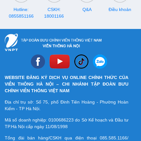
Hotline:
CSKH:
Q&A
Điều khoản
0855851166
18001166
WEBSITE ĐĂNG KÝ DỊCH VỤ ONLINE CHÍNH THỨC CỦA
VIỄN THÔNG HÀ NỘI – CHI NHÁNH TẬP ĐOÀN BƯU
CHÍNH VIỄN THÔNG VIỆT NAM
Địa chỉ trụ sở: Số 75, phố Đinh Tiên Hoàng - Phường Hoàn
Kiếm - TP Hà Nội.
Mã số doanh nghiệp:
0100686223
do Sở Kế hoạch và Đầu tư
TP.Hà Nội cấp ngày 11/08/1998
Tổng đài bán hàng/CSKH qua điện thoại
085.585.1166/