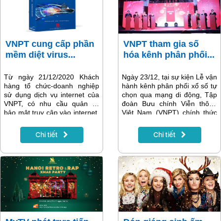
VNPT cung cấp phần
VNPT tham gia số
mềm diệt virus...
hóa kênh phân phối...
Từ ngày 21/12/2020 Khách
Ngày 23/12, tại sự kiện Lễ vận
hàng tổ chức-doanh nghiệp
hành kênh phân phối xổ số tự
sử dụng dịch vụ internet của
chọn qua mạng di động, Tập
VNPT, có nhu cầu quản lý,
đoàn Bưu chính Viễn thông
bảo mật truy cập vào internet,
Việt Nam (VNPT) chính thức
phòng chống mã độc trên
ra mắt kênh phân phối xổ số
máy tính cá nhân (hệ điều
tự chọn Vietlott qua điện thoại.
Chi tiết
Chi tiết
hành Window, macOS, …) đã
Theo đó, từ nay các khách
có thêm lựa chọn sử dụng
hàng đang sử dụng thuê bao
phần mềm diệt virus tốt nhất
di động VinaPhone có thể
do VNPT cung cấp:
thực hiện mua vé Vietlott một
Bitdefender Gravityzone.
cách thuận tiện ngay trên thiết
bị di động qua ứng dụng
VNPT Pay.