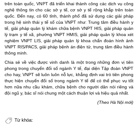
trên toàn quốc, VNPT đã triển khai thành công các dịch vụ công
nghệ thông tin cho các sở y tế, cơ sở y tế rộng khắp trên toàn
quốc. Đến nay, có 60 tỉnh, thành phố đã sử dụng các giải pháp
trong hệ sinh thái y tế số của VNPT như: Trung tâm điều hành y
tế, giải pháp quản lý khám chữa bệnh VNPT HIS, giải pháp quản
lý trạm y tế xã, phường VNPT HMIS, giải pháp quản lý khoa xét
nghiệm VNPT LIS, giải pháp quản lý khoa chẩn đoán hình ảnh
VNPT RIS/PACS, giải pháp bệnh án điện tử, trung tâm điều hành
thông minh.
Chia sẻ về việc được vinh danh là một trong những đơn vị tiên
phong trong chuyển đổi số ngành Y tế, đại diện Tập đoàn VNPT
cho hay, VNPT sẽ luôn luôn nỗ lực, khẳng định vai trò tiên phong
thực hiện chuyển đổi số trong ngành Y tế để có thể phục vụ tốt
hơn nữa nhu cầu khám, chữa bệnh cho người dân nói riêng và
đội ngũ y, bác sĩ nói chung một cách thuận lợi và hiệu quả nhất.
(Theo Hà Nội mới)
Từ khóa: