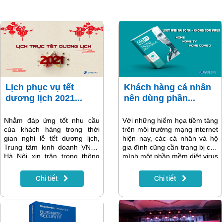
Lịch phục vụ tết
Khách hàng cá nhân
dương lịch 2021...
nên dùng phần...
Nhằm đáp ứng tốt nhu cầu
Với những hiểm họa tiềm tàng
của khách hàng trong thời
trên môi trường mạng internet
gian nghỉ lễ tết dương lịch,
hiện nay, các cá nhân và hộ
Trung tâm kinh doanh VNPT
gia đình cũng cần trang bị cho
Hà Nội xin trân trọng thông
mình một phần mềm diệt virus
báo tới quý khách hàng lịch
tốt nhất để yên tâm lướt web
làm việc của các cửa hàng
phục vụ nhu cầu cá nhân.
Chi tiết
Chi tiết
giao dịch và tổng đài chăm
Phần mềm diệt virus ESET là
sóc khách hàng trên địa bàn
sản phẩm VNPT khuyên
Hà Nội.
khách hàng nên dùng.