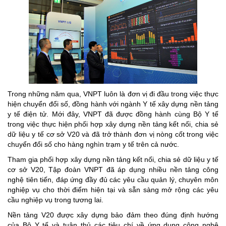
Trong những năm qua, VNPT luôn là đơn vị đi đầu trong việc thực
hiện chuyển đổi số, đồng hành với ngành Y tế xây dựng nền tảng
y tế điện tử. Mới đây, VNPT đã được đồng hành cùng Bộ Y tế
trong việc thực hiện phối hợp xây dựng nền tảng kết nối, chia sẻ
dữ liệu y tế cơ sở V20 và đã trở thành đơn vị nòng cốt trong việc
chuyển đổi số cho hàng nghìn trạm y tế trên cả nước.
Tham gia phối hợp xây dựng nền tảng kết nối, chia sẻ dữ liệu y tế
cơ sở V20, Tập đoàn VNPT đã áp dụng nhiều nền tảng công
nghệ tiên tiến, đáp ứng đầy đủ các yêu cầu quản lý, chuyên môn
nghiệp vụ cho thời điểm hiện tại và sẵn sàng mở rộng các yêu
cầu nghiệp vụ trong tương lai.
Nền tảng V20 được xây dựng bảo đảm theo đúng định hướng
của Bộ Y tế và tuân thủ các tiêu chí về ứng dụng công nghệ