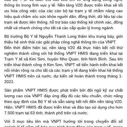
thông tin trong lĩnh vực y tế. Nền tảng V20 được triển khai sẽ tối
ưu hóa công việc của các cán bộ tại trạm y tế nhằm nâng cao
hiệu quả chăm sóc sức khỏe người dân, đồng thời, dữ liệu tại các
trạm sẽ được liên thông, hỗ trợ báo cáo thống kê chính xác, đồng
nhất và nhanh chóng cho tất cả các cấp quản lý trong ngành.
Bộ trưởng Bộ Y tế Nguyễn Thanh Long thăm khu trưng bày, giới
thiệu hệ sinh thái các giải pháp công nghệ thông tin của VNPT.
Đến thời điểm hiện tại, nền tảng V20 đã thực hiện kết nối thử
nghiệm thành công với hệ thống VNPT HMIS đang triển khai tại
Trạm Y tế xã Kim Sơn, huyện Nho Quan, tỉnh Ninh Bình. Sau khi
triển khai thành công ở Kim Sơn, VNPT sẽ tiến hành triển khai kết
nối nhân rộng ra cho tất cả các trạm y tế đang triển khai hệ thống
VNPT HMIS trên cả nước, dự kiến sẽ hoàn thành trong tháng 1-
2021.
Sản phẩm VNPT HMIS được phát triển bởi đội ngũ kỹ sư chất
lượng cao của VNPT đáp ứng đầy đủ các tiêu chuẩn, chức năng
theo quy định của Bộ Y tế và sẵn sàng kết nối đến nền tảng V20.
Hiện, VNPT HMIS đã được triển khai và đào tạo sử dụng cho hơn
7.500 trạm tại 63 tỉnh, thành phố trên cả nước.
Với 3 mục tiêu lớn mà VNPT hướng tới trong chuyển đổi số
ngành Y tế gồm số hóa quy trình hoạt động của trạm y tế, trong