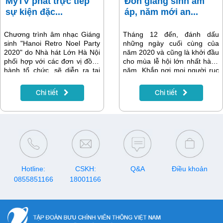
MyTV phát trực tiếp
Đón giáng sinh ấm
sự kiện đặc...
áp, năm mới an...
Chương trình âm nhạc Giáng
Tháng 12 đến, đánh dấu
sinh "Hanoi Retro Noel Party
những ngày cuối cùng của
2020" do Nhà hát Lớn Hà Nội
năm 2020 và cũng là khởi đầu
phối hợp với các đơn vị đồng
cho mùa lễ hội lớn nhất hàng
hành tổ chức, sẽ diễn ra tại
năm. Khắp nơi mọi người rục
Quảng trường Cách mạng
rịch sắm sửa những cây thông
Tháng Tám vào 20h ngày 24-
Noel và bày biện trang trí nhà
Chi tiết
Chi tiết
12 tới đây. Truyền hình MyTV
cửa mang không khí ấm áp
sẽ phát sóng trực tiếp
tươi vui chào đón Giáng sinh
liveshow âm nhạc đặc biệt
và năm mới 2021 đã gần kề.
cuối năm này. Đây được coi là
một món quà tinh thần đặc
biệt gửi đến công chúng để
tạm quên đi những âu lo,
phiền muộn của năm 2020
đầy khó khăn, biến động và
Hotline:
CSKH:
Q&A
Điều khoản
cùng hy vọng về một năm mới
0855851166
18001166
2021 tươi sáng hơn.