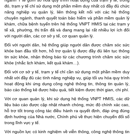
đó, trạm y tế chỉ sử dụng một phần mềm duy nhất có đầy đủ chức
năng nghiệp vụ quản lý, liên thông kết nối với các hệ thống
chuyên ngành, thanh quyết toán bảo hiểm và phần mềm quản lý
khám, chữa bệnh tuyến trên hệ thống VNPT HMIS tại các trạm y
tế xã, phường, thị trấn đã và đang mang lại rất nhiều lợi ích đối
với người dân, các cơ sở y tế, cơ quan quản lý.
Đối với người dân, hệ thống giúp người dân được chăm sóc sức
khỏe ban đầu tốt hơn, hỗ trợ quản lý được đầy đủ liên tục thông
tin sức khỏe, nhận thông báo từ các chương trình chăm sóc sức
khỏe (nhắc lịch khám, kết quả khám…).
Đối với cơ sở y tế, trạm y tế chỉ cần sử dụng một phần mềm duy
nhất với đầy đủ các tính năng nghiệp vụ, giúp tối ưu hóa quy trình
hoạt động khi ứng dụng công nghệ thông tin, thông tin quản lý,
báo cáo thống kê được hiệu quả, tiết kiệm được thời gian, chi phí.
Với cơ quan quản lý, khi sử dụng hệ thống VNPT HMIS, các dữ
liệu báo cáo được cập nhật nhanh chóng, mức độ chính xác cao,
hỗ trợ tốt trong công tác điều hành ra quyết định, đáp ứng đúng
định hướng của Nhà nước, Chính phủ về thực hiện chuyển đổi số
trong lĩnh vực y tế.
Với nguồn lực có kinh nghiệm về viễn thông, công nghệ thông tin