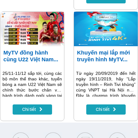
lý mọi lúc mọi nơi, chỉ cần
máy tính được kết nối
Internet.
MyTV đồng hành
Khuyến mại lắp mới
cùng U22 Việt Nam...
truyền hình MyTV...
25/11-11/12 sắp tới, cùng các
Từ ngày 20/09/2019 đến hết
bộ môn thể thao khác, tuyển
ngày 19/11/2019, hãy “Lắp
bóng a nam U22 Việt Nam sẽ
truyền hình – Rinh Tivi khủng”
chính thức bước chân vào
cùng VNPT tại Hà Nội nào!
hành trình dành ngôi vàng tại
Đây là chương trình khuyến
SEA Games 30. Tin vui cho
mãi vô cùng đặc sắc được tổ
người hâm mộ trên toàn quốc,
chức tại Hà Nội với phần quà
Chi tiết
Chi tiết
dịch vụ truyền hình MyTV của
giá trị là 10 chiếc smartTV
Tập đoàn VNPT sẽ tiếp phát
Samsung 43”
toàn bộ sự kiện SEA Games
30 lần này.