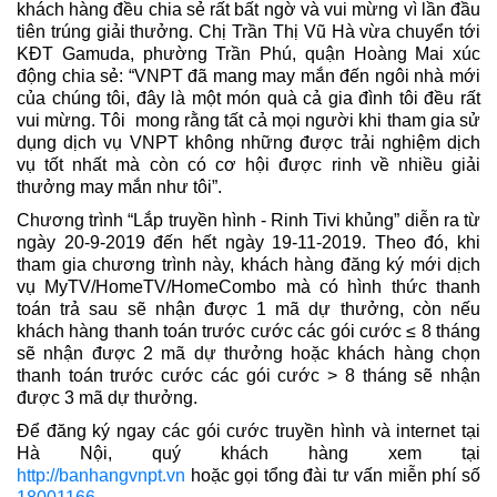
khách hàng đều chia sẻ rất bất ngờ và vui mừng vì lần đầu
tiên trúng giải thưởng. Chị Trần Thị Vũ Hà vừa chuyển tới
KĐT Gamuda, phường Trần Phú, quận Hoàng Mai xúc
động chia sẻ: “VNPT đã mang may mắn đến ngôi nhà mới
của chúng tôi, đây là một món quà cả gia đình tôi đều rất
vui mừng. Tôi mong rằng tất cả mọi người khi tham gia sử
dụng dịch vụ VNPT không những được trải nghiệm dịch
vụ tốt nhất mà còn có cơ hội được rinh về nhiều giải
thưởng may mắn như tôi”.
Chương trình “Lắp truyền hình - Rinh Tivi khủng” diễn ra từ
ngày 20-9-2019 đến hết ngày 19-11-2019. Theo đó, khi
tham gia chương trình này, khách hàng đăng ký mới dịch
vụ MyTV/HomeTV/HomeCombo mà có hình thức thanh
toán trả sau sẽ nhận được 1 mã dự thưởng, còn nếu
khách hàng thanh toán trước cước các gói cước ≤ 8 tháng
sẽ nhận được 2 mã dự thưởng hoặc khách hàng chọn
thanh toán trước cước các gói cước > 8 tháng sẽ nhận
được 3 mã dự thưởng.
Để đăng ký ngay các gói cước truyền hình và internet tại
Hà Nội, quý khách hàng xem tại
http://banhangvnpt.vn
hoặc gọi tổng đài tư vấn miễn phí số