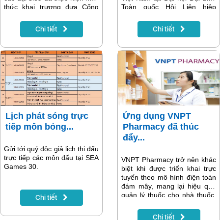
thức khai trương đưa Cổng
Toàn quốc Hội Liên hiệp
Dịch vụ công Quốc gia vào
Thanh niên Việt Nam lần thứ
vận hành chính thức tại địa
VIII, nhiệm kỳ 2019 – 2024
Chi tiết
Chi tiết
chỉ dichvucong.gov.vn.
vừa khai mạc sáng ngày
11/12/2019 tại Hà Nội, VNPT
đã hỗ trợ cung cấp dịch vụ tín
hiệu truyền hình và sim dữ
liệu Data 4G cho toàn bộ
1.000 đại biểu dự Đại hội.
Lịch phát sóng trực
Ứng dụng VNPT
tiếp môn bóng...
Pharmacy đã thúc
đẩy...
Gửi tới quý độc giả lịch thi đấu
trực tiếp các môn đấu tại SEA
VNPT Pharmacy trở nên khác
Games 30.
biệt khi được triển khai trực
tuyến theo mô hình điện toán
đám mây, mang lại hiệu quả
quản lý thuốc cho nhà thuốc,
Chi tiết
chuỗi nhà thuốc. Người dùng
có thể truy cập hệ thống quản
Chi tiết