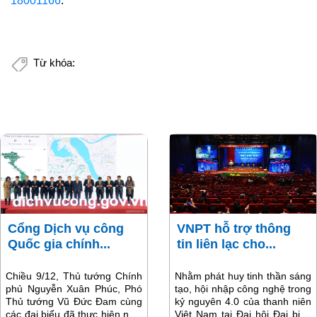
18001166
.
Từ khóa:
Cổng Dịch vụ công
VNPT hỗ trợ thông
Quốc gia chính...
tin liên lạc cho...
Chiều 9/12, Thủ tướng Chính
Nhằm phát huy tinh thần sáng
phủ Nguyễn Xuân Phúc, Phó
tạo, hội nhập công nghệ trong
Thủ tướng Vũ Đức Đam cùng
kỷ nguyên 4.0 của thanh niên
các đại biểu đã thực hiện nghi
Việt Nam tại Đại hội Đại biểu