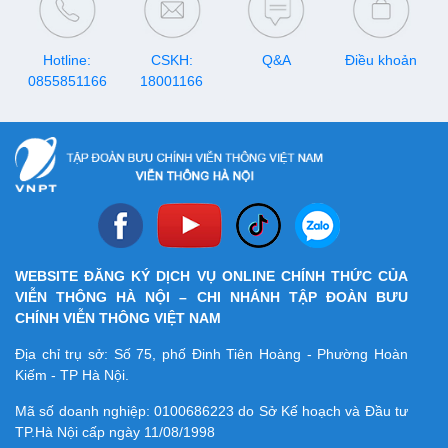
Hotline:
CSKH:
Q&A
Điều khoản
0855851166
18001166
WEBSITE ĐĂNG KÝ DỊCH VỤ ONLINE CHÍNH THỨC CỦA
VIỄN THÔNG HÀ NỘI – CHI NHÁNH TẬP ĐOÀN BƯU
CHÍNH VIỄN THÔNG VIỆT NAM
Địa chỉ trụ sở: Số 75, phố Đinh Tiên Hoàng - Phường Hoàn
Kiếm - TP Hà Nội.
Mã số doanh nghiệp:
0100686223
do Sở Kế hoạch và Đầu tư
TP.Hà Nội cấp ngày 11/08/1998