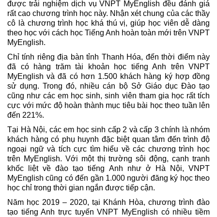
được trải nghiệm dịch vụ VNPT MyEnglish đều đánh giá
rất cao chương trình học này. Nhận xét chung của các thầy
cô là chương trình học khá thú vị, giúp học viên dễ dàng
theo học với cách học Tiếng Anh hoàn toàn mới trên VNPT
MyEnglish.
Chỉ tính riêng địa bàn tỉnh Thanh Hóa, đến thời điểm này
đã có hàng trăm tài khoản học tiếng Anh trên VNPT
MyEnglish và đã có hơn 1.500 khách hàng ký hợp đồng
sử dụng. Trong đó, nhiều cán bộ Sở Giáo dục Đào tạo
cũng như các em học sinh, sinh viên tham gia học rất tích
cực với mức độ hoàn thành mục tiêu bài học theo tuần lên
đến 221%.
Tại Hà Nội, các em học sinh cấp 2 và cấp 3 chính là nhóm
khách hàng có phụ huynh đặc biệt quan tâm đến trình độ
ngoại ngữ và tích cực tìm hiểu về các chương trình học
trên MyEnglish. Với một thị trường sôi động, cạnh tranh
khốc liệt về đào tạo tiếng Anh như ở Hà Nội, VNPT
MyEnglish cũng có đến gần 1.000 người đăng ký học theo
học chỉ trong thời gian ngắn được tiếp cận.
Năm học 2019 – 2020, tại Khánh Hòa, chương trình đào
tạo tiếng Anh trực tuyến VNPT MyEnglish có nhiều tiềm