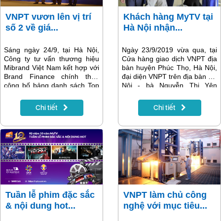
VNPT vươn lên vị trí
Khách hàng MyTV tại
số 2 về giá...
Hà Nội nhận...
Sáng ngày 24/9, tại Hà Nội,
Ngày 23/9/2019 vừa qua, tại
Công ty tư vấn thương hiệu
Cửa hàng giao dịch VNPT địa
Mibrand Việt Nam kết hợp với
bàn huyện Phúc Thọ, Hà Nội,
Brand Finance chính thức
đại diện VNPT trên địa bàn Hà
công bố bảng danh sách Top
Nội - bà Nguyễn Thị Yên
50 Thương hiệu giá trị nhất
Hương, Giám đốc Phòng Bán
Việt Nam 2019. Trong đó,
hàng Khu vực 8, Trung tâm
Chi tiết
Chi tiết
VNPT và VinaPhone đều
Kinh doanh VNPT Hà Nội đã
thuộc Top 50 thương hiệu giá
trao thưởng cho khách hàng
trị nhất Việt Nam.
MyTV.
Tuần lễ phim đặc sắc
VNPT làm chủ công
& nội dung hot...
nghệ với mục tiêu...