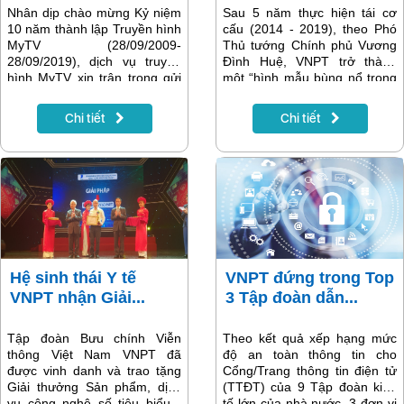
Nhân dịp chào mừng Kỷ niệm
Sau 5 năm thực hiện tái cơ
10 năm thành lập Truyền hình
cấu (2014 - 2019), theo Phó
MyTV (28/09/2009-
Thủ tướng Chính phủ Vương
28/09/2019), dịch vụ truyền
Đình Huệ, VNPT trở thành
hình MyTV xin trân trọng gửi
một “hình mẫu bùng nổ trong
tới khán giả hàng ngàn nội
lĩnh vực viễn thông”, vừa tái
dung hot đặc sắc nhất, với hi
cấu trúc, vừa sản xuất kinh
Chi tiết
Chi tiết
vọng sẽ mang lại cho quý
doanh mà vẫn tăng trưởng lợi
khán giả cùng gia đình những
nhuận cao và ổn định, đảm
giờ phút giải trí hữu ích và
bảo đời sống cho hàng chục
ngập tràn sảng khoái.
ngàn lao động.
Hệ sinh thái Y tế
VNPT đứng trong Top
VNPT nhận Giải...
3 Tập đoàn dẫn...
Tập đoàn Bưu chính Viễn
Theo kết quả xếp hạng mức
thông Việt Nam VNPT đã
độ an toàn thông tin cho
được vinh danh và trao tặng
Cổng/Trang thông tin điện tử
Giải thưởng Sản phẩm, dịch
(TTĐT) của 9 Tập đoàn kinh
vụ công nghệ số tiêu biểu -
tế lớn của nhà nước, 3 đơn vị