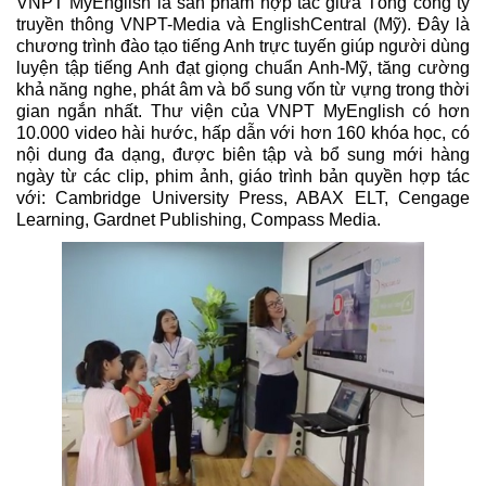
VNPT MyEnglish là sản phẩm hợp tác giữa Tổng công ty
truyền thông VNPT-Media và EnglishCentral (Mỹ). Đây là
chương trình đào tạo tiếng Anh trực tuyến giúp người dùng
luyện tập tiếng Anh đạt giọng chuẩn Anh-Mỹ, tăng cường
khả năng nghe, phát âm và bổ sung vốn từ vựng trong thời
gian ngắn nhất. Thư viện của VNPT MyEnglish có hơn
10.000 video hài hước, hấp dẫn với hơn 160 khóa học, có
nội dung đa dạng, được biên tập và bổ sung mới hàng
ngày từ các clip, phim ảnh, giáo trình bản quyền hợp tác
với: Cambridge University Press, ABAX ELT, Cengage
Learning, Gardnet Publishing, Compass Media.