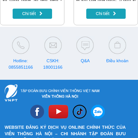
một hạng mục Giải thưởng
dẫn đầu là Tập đoàn Tài
Chuyển đổi số Việt Nam
chính – Bảo hiểm Bảo Việt,
Chi tiết
Chi tiết
(VDA) 2019, do Hội Truyền
Tập đoàn Dầu khí Quốc gia
thông số Việt Nam (VDCA) tổ
Việt Nam và Tập đoàn Bưu
chức. Lễ trao Giải thưởng
chính Viễn thông Việt Nam
Chuyển đổi số Việt Nam 2019
(VNPT).
vừa được tổ chức trọng thể tại
Nhà hát Lớn (Hà Nội).
Hotline:
CSKH:
Q&A
Điều khoản
0855851166
18001166
WEBSITE ĐĂNG KÝ DỊCH VỤ ONLINE CHÍNH THỨC CỦA
VIỄN THÔNG HÀ NỘI – CHI NHÁNH TẬP ĐOÀN BƯU