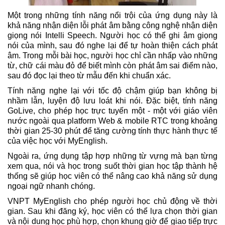
Một trong những tính năng nổi trội của ứng dụng này là
khả năng nhận diện lỗi phát âm bằng công nghệ nhận diện
giọng nói Intelli Speech. Người học có thể ghi âm giọng
nói của mình, sau đó nghe lại để tự hoàn thiện cách phát
âm. Trong mỗi bài học, người học chỉ cần nhấp vào những
từ, chữ cái màu đỏ để biết mình còn phát âm sai điểm nào,
sau đó đọc lại theo từ mẫu đến khi chuẩn xác.
Tính năng nghe lại với tốc độ chậm giúp bạn không bị
nhầm lẫn, luyện độ lưu loát khi nói. Đặc biệt, tính năng
GoLive, cho phép học trực tuyến một - một với giáo viên
nước ngoài qua platform Web & mobile RTC trong khoảng
thời gian 25-30 phút để tăng cường tính thực hành thực tế
của việc học với MyEnglish.
Ngoài ra, ứng dụng tập hợp những từ vựng mà bạn từng
xem qua, nói và học trong suốt thời gian học tập thành hệ
thống sẽ giúp học viên có thể nâng cao khả năng sử dụng
ngoại ngữ nhanh chóng.
VNPT MyEnglish cho phép người học chủ động về thời
gian. Sau khi đăng ký, học viên có thể lựa chọn thời gian
và nội dung học phù hợp, chọn khung giờ để giao tiếp trực