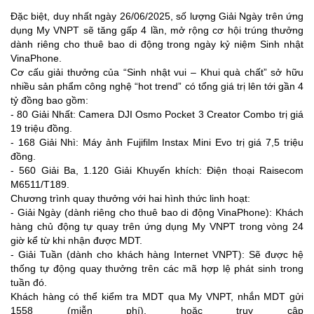
Đặc biệt, duy nhất ngày 26/06/2025, số lượng Giải Ngày trên ứng
dụng My VNPT sẽ tăng gấp 4 lần, mở rộng cơ hội trúng thưởng
dành riêng cho thuê bao di động trong ngày kỷ niệm Sinh nhật
VinaPhone.
Cơ cấu giải thưởng của “Sinh nhật vui – Khui quà chất” sở hữu
nhiều sản phẩm công nghệ “hot trend” có tổng giá trị lên tới gần 4
tỷ đồng bao gồm:
- 80 Giải Nhất: Camera DJI Osmo Pocket 3 Creator Combo trị giá
19 triệu đồng.
- 168 Giải Nhì: Máy ảnh Fujifilm Instax Mini Evo trị giá 7,5 triệu
đồng.
- 560 Giải Ba, 1.120 Giải Khuyến khích: Điện thoại Raisecom
M6511/T189.
Chương trình quay thưởng với hai hình thức linh hoạt:
- Giải Ngày (dành riêng cho thuê bao di động VinaPhone): Khách
hàng chủ động tự quay trên ứng dụng My VNPT trong vòng 24
giờ kể từ khi nhận được MDT.
- Giải Tuần (dành cho khách hàng Internet VNPT): Sẽ được hệ
thống tự động quay thưởng trên các mã hợp lệ phát sinh trong
tuần đó.
Khách hàng có thể kiểm tra MDT qua My VNPT, nhắn MDT gửi
1558 (miễn phí), hoặc truy cập