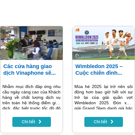
Các cửa hàng giao
Wimbledon 2025 –
dịch Vinaphone sẽ...
Cuộc chiến đỉnh...
Nhằm mục đích đáp ứng nhu
Mùa hè 2025 lại trở nên sôi
cầu ngày càng cao của Khách
động hơn bao giờ hết với sự
hàng về chất lượng dịch vụ
trở lại của giải quần vợt
trên toàn hệ thống điểm giao
Wimbledon 2025. Đón xem
dịch, đặc biệt trước tốc độ đô
giải Grand Slam danh giá bậc
thị hóa nhanh tại khu vực
nhất thế giới phát độc quyền
ngoại thành, 21 cửa hàng
trên Truyền hình MyTV từ
Chi tiết
Chi tiết
giao dịch của Vinaphone trên
ngày 30/6 đến 13/7.
địa bàn trọng điểm tại Hà Nội