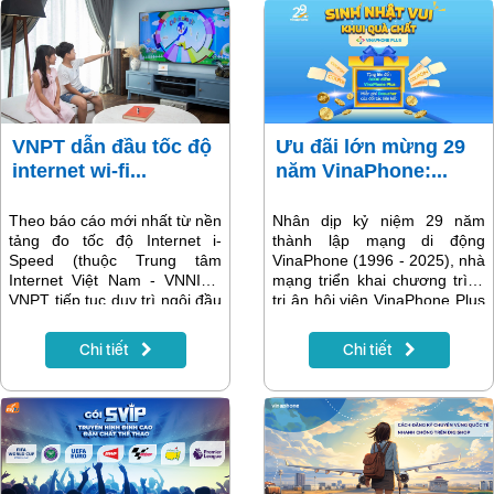
sẽ phục vụ khách hàng liên
tục không nghỉ trưa từ thứ 2
đến thứ 6. Danh sách chi tiết
địa chỉ cửa hàng sẽ có trong
bài viết dưới đây.
VNPT dẫn đầu tốc độ
Ưu đãi lớn mừng 29
internet wi-fi...
năm VinaPhone:...
Theo báo cáo mới nhất từ nền
Nhân dịp kỷ niệm 29 năm
tảng đo tốc độ Internet i-
thành lập mạng di động
Speed (thuộc Trung tâm
VinaPhone (1996 - 2025), nhà
Internet Việt Nam - VNNIC),
mạng triển khai chương trình
VNPT tiếp tục duy trì ngôi đầu
tri ân hội viên VinaPhone Plus
về tốc độ internet wi-fi tại Việt
với nhiều ưu đãi hấp dẫn. Từ
Nam trong ba tháng liên tục,
ngày 20/6 đến 17/08/2025,
Chi tiết
Chi tiết
từ tháng 3 đến tháng 5.
khách hàng tham gia chương
trình "Sinh nhật vui - Khui quà
chất" sẽ nhận được nhiều
phần quà ý nghĩa, bao gồm
điểm VinaPhone Plus tặng
thêm và các eVoucher miễn
phí từ nhiều thương hiệu đối