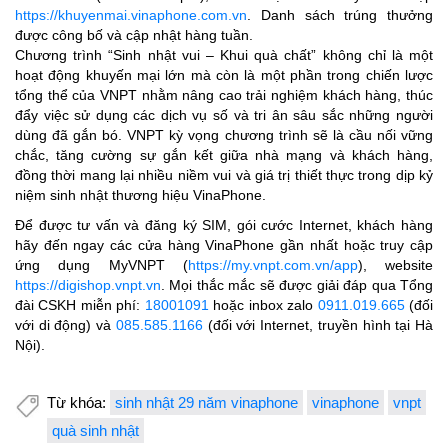
https://khuyenmai.vinaphone.com.vn
. Danh sách trúng thưởng
được công bố và cập nhật hàng tuần.
Chương trình “Sinh nhật vui – Khui quà chất” không chỉ là một
hoạt động khuyến mại lớn mà còn là một phần trong chiến lược
tổng thể của VNPT nhằm nâng cao trải nghiệm khách hàng, thúc
đẩy việc sử dụng các dịch vụ số và tri ân sâu sắc những người
dùng đã gắn bó. VNPT kỳ vọng chương trình sẽ là cầu nối vững
chắc, tăng cường sự gắn kết giữa nhà mạng và khách hàng,
đồng thời mang lại nhiều niềm vui và giá trị thiết thực trong dịp kỷ
niệm sinh nhật thương hiệu VinaPhone.
Để được tư vấn và đăng ký SIM, gói cước Internet, khách hàng
hãy đến ngay các cửa hàng VinaPhone gần nhất hoặc truy cập
ứng dụng MyVNPT (
https://my.vnpt.com.vn/app
), website
https://digishop.vnpt.vn
. Mọi thắc mắc sẽ được giải đáp qua Tổng
đài CSKH miễn phí:
18001091
hoặc inbox zalo
0911.019.665
(đối
với di động) và
085.585.1166
(đối với Internet, truyền hình tại Hà
Nội).
Từ khóa:
sinh nhật 29 năm vinaphone
vinaphone
vnpt
quà sinh nhật