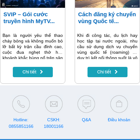
tác.
SVIP – Gói cước
Cách đăng ký chuyển
truyền hình MyTV...
vùng Quốc tế...
Bạn là người yêu thể thao
Khi đi công tác, du lịch hay
cháy bỏng và không muốn bỏ
học tập tại nước ngoài, nhu
lỡ bất kỳ trận cầu đỉnh cao,
cầu sử dụng dịch vụ chuyển
cuộc đua nghẹt thở hay
vùng quốc tế (roaming) để
khoảnh khắc bùng nổ trên sân
duy trì kết nối thông suốt là vô
đấu? Gói cước SVIP của
cùng cần thiết. Tuy nhiên,
truyền hình MyTV chính là lựa
không phải ai cũng biết cách
Chi tiết
Chi tiết
chọn hoàn hảo dành cho bạn
đăng ký dịch vụ này một cách
– nơi hội tụ mọi tinh hoa thể
dễ dàng và tiết kiệm thời gian.
thao toàn cầu và trong nước.
Trong bài viết này, chúng tôi
sẽ hướng dẫn chi tiết cách
đăng ký chuyển vùng quốc tế
nhanh chóng qua Digishop –
nền tảng bán hàng online
chính thức của VNPT
Hotline:
CSKH:
Vinaphone.
Q&A
Điều khoản
0855851166
18001166