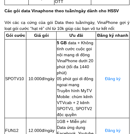
OTT
Các gói data Vinaphone theo tuần/ngày dành cho HSSV
Với các cạ cứng của gói Data theo tuần/ngày, VinaPhone gợi ý
loạt gói cước “hạt rẻ” chỉ từ 10k giúp các bạn vô tư kết nối:
Gói cước
Giá gói
Ưu đãi
Đăng ký nhanh
5 GB
data + Không
tính cước cuộc gọi
nội mạng di động
VinaPhone dưới 20
phút (tối đa 1440
phút)
SPOTV10
10.000đ/ngày
05 phút gọi di động
Đăng ký
ngoại mạng
Truyền hình MyTV
Mobile: chùm kênh
VTVcab + 2 kênh
SPOTV1, SPOTV2
độc quyền
1GB + Miễn phí
Data ứng dụng
FUN12
12.000đ/ngày
Đăng ký
Facebook, Youtube,