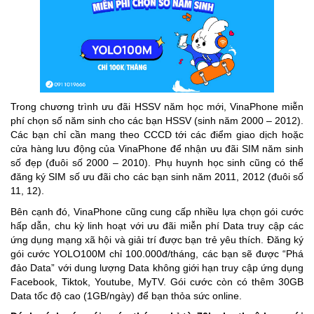
Trong chương trình ưu đãi HSSV năm học mới, VinaPhone miễn
phí chọn số năm sinh cho các bạn HSSV (sinh năm 2000 – 2012).
Các bạn chỉ cần mang theo CCCD tới các điểm giao dịch hoặc
cửa hàng lưu động của VinaPhone để nhận ưu đãi SIM năm sinh
số đẹp (đuôi số 2000 – 2010). Phụ huynh học sinh cũng có thể
đăng ký SIM số ưu đãi cho các bạn sinh năm 2011, 2012 (đuôi số
11, 12).
Bên cạnh đó, VinaPhone cũng cung cấp nhiều lựa chọn gói cước
hấp dẫn, chu kỳ linh hoạt với ưu đãi miễn phí Data truy cập các
ứng dụng mạng xã hội và giải trí được bạn trẻ yêu thích. Đăng ký
gói cước YOLO100M chỉ 100.000đ/tháng, các bạn sẽ được “Phá
đảo Data” với dung lượng Data không giới hạn truy cập ứng dụng
Facebook, Tiktok, Youtube, MyTV. Gói cước còn có thêm 30GB
Data tốc độ cao (1GB/ngày) để bạn thỏa sức online.