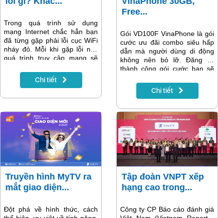
lỗi gì? Khắc...
VinaPhone 30GB,
Free...
Trong quá trình sử dụng
mạng Internet chắc hẳn bạn
Gói VD100F VinaPhone là gói
đã từng gặp phải lỗi cục WiFi
cước ưu đãi combo siêu hấp
nháy đỏ. Mỗi khi gặp lỗi này
dẫn mà người dùng di động
quá trình truy cập mạng sẽ
không nên bỏ lỡ. Đăng ký
gián đoạn. Vậy cụ thể Cục
thành công gói cước bạn sẽ
WiFi nháy đỏ là lỗi gì? Nguyên
được nhận ngay 30GB tốc độ
Chi tiết
nhân lỗi là do đâu? Cách khắc
cao, được miễn phí gọi và
Chi tiết
phục như thế nào?
Facebook không giới hạn chỉ
100k/tháng.
Truyền hình MyTV ra
Tập đoàn VNPT xếp
mắt giao diện...
hạng cao trong...
Đột phá về hình thức, cách
Công ty CP Báo cáo đánh giá
thể hiện, ưu việt về tính năng,
Việt Nam (Vietnam Report -