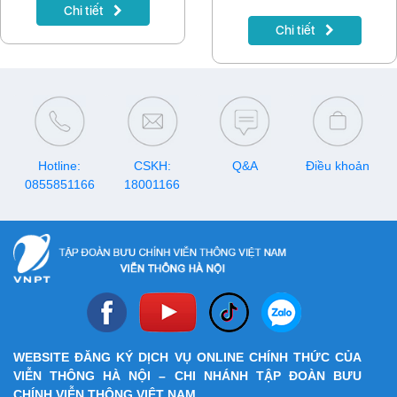
“gã khổng lồ” Chelsea và
quốc. Cụ thể, khi đăng ký gói
Chi tiết
Liverpool. Fan hâm mộ không
YOLO 100M Vinaphone với
Chi tiết
thể bỏ lỡ mùa giải mới Ngoại
cước phí chỉ 100.000đ/tháng
hạng Anh trực tiếp và độc
quý thuê bao nhận liền tay
quyền trên chùm kênh K+
1GB data tốc độ cao dùng
Truyền hình MyTV.
trong ngày (30GB/tháng),
miễn phí toàn bộ dung lượng
tốc độ cao khi truy cập vào
ứng dụng Facebook, Tiktok,
Youtube hoặc giải trí cùng MY
Hotline:
CSKH:
TV.
Q&A
Điều khoản
0855851166
18001166
WEBSITE ĐĂNG KÝ DỊCH VỤ ONLINE CHÍNH THỨC CỦA
VIỄN THÔNG HÀ NỘI – CHI NHÁNH TẬP ĐOÀN BƯU
CHÍNH VIỄN THÔNG VIỆT NAM