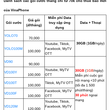
Dánh sách các gói cước tháng chỉ từ 70k cho thuê bao mới
của VinaPhone
Miễn phí Data
Giá gói
Gói cước
truy cập ứng
Data + Thoại
(đ/tháng)
dụng
YOLO70
70,000
30GB
(
1GB
/ngày)
Youtube, Tiktok,
YOLO100M
Facebook, MyTV
100,000
OTT
VD90
90,000
Youtube, MyTV
30GB
(
1GB
/ngày)
VD100Y
100,000
OTT
Miễn phí cuộc gọi
nội mạng <10 phút
VD100T
Tiktok, MyTV OTT
100,000
(tối đa 1.500
phút/tháng)
Facebook, MyTV
VD100F
30 phút
ngoại
100,000
OTT
mạng
Youtube, Tiktok,
VD120M
Facebook, MyTV
120,000