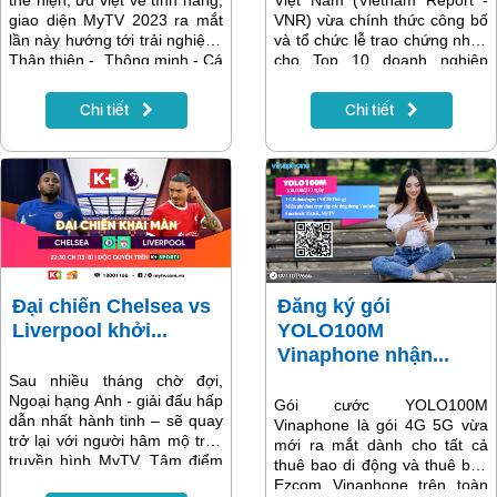
giao diện MyTV 2023 ra mắt
VNR) vừa chính thức công bố
lần này hướng tới trải nghiệm:
và tổ chức lễ trao chứng nhận
Thân thiện - Thông minh - Cá
cho Top 10 doanh nghiệp
nhân hóa.
công nghệ uy tín năm 2023,
VNPT và các thương hiệu
Chi tiết
Chi tiết
VinaPhone, Technology đều
có trong các hạng mục bình
chọn ở những vị trí top đầu.
Đại chiến Chelsea vs
Đăng ký gói
Liverpool khởi...
YOLO100M
Vinaphone nhận...
Sau nhiều tháng chờ đợi,
Ngoại hạng Anh - giải đấu hấp
Gói cước YOLO100M
dẫn nhất hành tinh – sẽ quay
Vinaphone là gói 4G 5G vừa
trở lại với người hâm mộ trên
mới ra mắt dành cho tất cả
truyền hình MyTV. Tâm điểm
thuê bao di động và thuê bao
sẽ là cuộc đại chiến giữa 2
Ezcom Vinaphone trên toàn