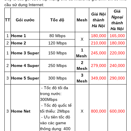
cầu sử dụng Internet:
Giá
Giá Nội
Ngoại
TT
Gói cước
Tốc độ
Mesh
thành
thành
Hà Nội
Hà Nội
1
Home 1
80 Mbps
180,000
165,000
X
2
Home 2
120 Mbps
210,000
180,000
1
1
Home 3 Super
150 Mbps
245,000
220,000
Mesh
2
2
Home 4 Super
250 Mbps
279,000
240,000
Mesh
3
3
Home 5 Super
300 Mbps
349,000
290,000
Mesh
- Tốc độ tối đa
trong nước:
300Mbps
- Tốc độ quốc tế
3
Home Net
tối thiểu: 2Mbps
X
800,000
600,000
- Ưu tiên tốc độ
vào các game
thông dụng: 400