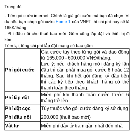
Trong đó:
- Tiền gói cước internet: Chính là giá gói cước mà bạn đã chọn. Ví
dụ nếu bạn chọn gói cước
Home 1
của VNPT thì chi phí này sẽ là
165K/tháng.
- Phí đấu nối cho thuê bao mới: Gồm công lắp đặt và thiết bị đi
kèm.
Tóm lại, tổng chi phí lắp đặt mạng sẽ bao gồm:
Giá cước tùy theo từng gói và dao động
từ 165.000 - 600.000 VNĐ/tháng.
Lưu ý: nếu khách hàng mới đăng ký lần
Phí gói cước
đầu thì cần phải mua gói cước 6 hoặc 12
tháng. Sau khi hết gói đăng ký đầu tiên
thì các kỳ tiếp theo khách hàng có thể
thanh toán theo tháng.
Miễn phí khi thanh toán cước trước 6
Phí lắp đặt
tháng trở lên
Phí đặt cọc
Tùy thuộc vào gói cước đăng ký sử dụng
Phí đầu nối
200.000 (thuê bao mới)
Vật tư
Miễn phí dây từ trạm gần nhất đến nhà