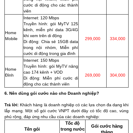
cước di động cho các thành
viên
Internet: 120 Mbps
Truyền hình: gói MyTV 125
kênh, miễn phí data 3G/4G
Home
khi xem trên di động
Mobile
299,000
334,000
Di động: Chia sẻ 15GB data
trong nội nhóm, Miễn phí
cước di động trong gia đình
Internet: 150 Mbps
Truyền hình: gói MyTV nâng
Home
cao 174 kênh + VOD
Đỉnh
269,000
304,000
Di động: Miễn phí cước di
động cho các thành viên
6. Nên dùng gói cước nào cho Doanh nghiệp?
Trả lời:
Khách hàng là doanh nghiệp có các lựa chọn đa dạng khi
lắp mạng. Một số gói cước VNPT dưới đây có tốc độ cao, vùng
phủ rộng, đáp ứng nhu cầu của các doanh nghiệp:
Tốc độ
Gói cước hàng
Tên gói
trong nước
tháng