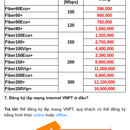
(Mbps)
Fiber60Eco+
396,000
100
Fiber60+
660,000
Fiber80Eco+
792,000
120
Fiber80+
1,650,000
Fiber100Eco+
1,320,000
Fiber100+
150
2,750,000
Fiber100Vip+
4,400,000
Fiber150Eco+
3,300,000
Fiber150+
200
8,800,000
Fiber150Vip+
11,000,000
Fiber200Eco+
6,600,000
Fiber200+
300
12,100,000
Fiber200Vip+
16,500,000
7. Đăng ký lắp mạng internet VNPT ở đâu?
Trả lời:
Để đăng ký lắp mạng VNPT, quý khách có thể đăng ký
bằng hình thức
online
hoặc
offline
: