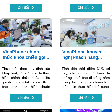
hợp tác cùng Tiki - một trong
cấp dịch vụ băng thông rộng
những sàn thương mại điện tử
di động, cố định, ISP và điện
Chi tiết
Chi tiết
uy tín tại Việt Nam, để ra mắt
toán đám mây tiêu biểu năm
tính năng Tiki trên VNPT
2023.
Money.
VinaPhone chính
VinaPhone khuyến
thức khóa chiều gọi...
nghị khách hàng...
Thực hiện theo quy định của
Tính đến thời điểm 31/3 tới
Pháp luật, VinaPhone đã thực
đây, chỉ còn hơn 1 tuần để
hiện chính thức khóa chiều
những thuê bao di động nằm
gọi đi đối với tất cả các thuê
trong diện cần phải chuẩn hóa
bao chưa thực hiện chuẩn
thông tin thực hiện bổ sung,
hóa thông tin vào ngày
sửa đổi lại thông tin theo quy
31/3/2023 và sẽ tiếp tục khóa
định. VinaPhone khuyến nghị
Chi tiết
Chi tiết
1 chiều vào các thời điểm
tất cả các khách hàng đã
khác nhau (sau 31/3/2023)
nhận được thông báo qua các
đối với một số khách hàng
kênh chính thức của nhà