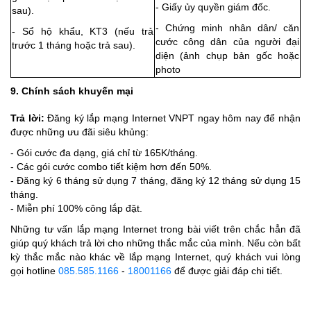
- Giấy ủy quyền giám đốc.
sau).
- Chứng minh nhân dân/ căn
- Sổ hộ khẩu, KT3 (nếu trả
cước công dân của người đại
trước 1 tháng hoặc trả sau).
diện (ảnh chụp bản gốc hoặc
photo
9. Chính sách khuyến mại
Trả lời:
Đăng ký lắp mạng Internet VNPT ngay hôm nay để nhận
được những ưu đãi siêu khủng:
- Gói cước đa dạng, giá chỉ từ 165K/tháng.
- Các gói cước combo tiết kiệm hơn đến 50%.
- Đăng ký 6 tháng sử dụng 7 tháng, đăng ký 12 tháng sử dụng 15
tháng.
- Miễn phí 100% công lắp đặt.
Những tư vấn lắp mạng Internet trong bài viết trên chắc hẳn đã
giúp quý khách trả lời cho những thắc mắc của mình. Nếu còn bất
kỳ thắc mắc nào khác về lắp mạng Internet, quý khách vui lòng
gọi hotline
085.585.1166
-
18001166
để được giải đáp chi tiết.