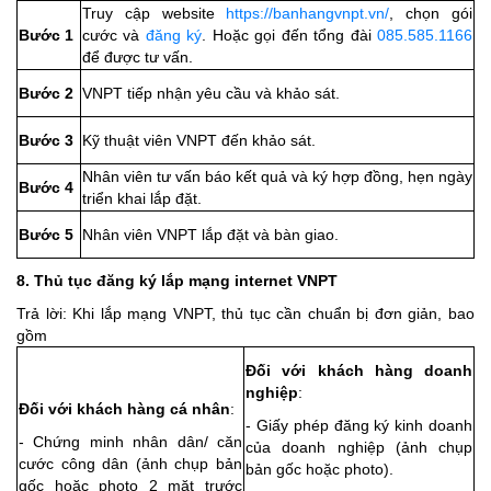
Truy cập website
https://banhangvnpt.vn/
, chọn gói
Bước 1
cước và
đăng ký
. Hoặc gọi đến tổng đài
085.585.1166
để được tư vấn.
Bước 2
VNPT tiếp nhận yêu cầu và khảo sát.
Bước 3
Kỹ thuật viên VNPT đến khảo sát.
Nhân viên tư vấn báo kết quả và ký hợp đồng, hẹn ngày
Bước 4
triển khai lắp đặt.
Bước 5
Nhân viên VNPT lắp đặt và bàn giao.
8. Thủ tục đăng ký lắp mạng internet VNPT
Trả lời: Khi lắp mạng VNPT, thủ tục cần chuẩn bị đơn giản, bao
gồm
Đối với khách hàng doanh
nghiệp
:
Đối với khách hàng cá nhân
:
- Giấy phép đăng ký kinh doanh
- Chứng minh nhân dân/ căn
của doanh nghiệp (ảnh chụp
cước công dân (ảnh chụp bản
bản gốc hoặc photo).
gốc hoặc photo 2 mặt trước