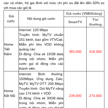
các cá nhân, hộ gia đình với mức chi phí ưu đãi lên đến 50% so
với mua các gói lẻ.
Giá cước (VNĐ/tháng)
Gói
Nội dung gói cước
Tivi
cước
SmartTV
thường
Internet: 120 Mbps
Truyền hình: MyTV chuẩn
151 kênh, bao gồm VTVCab,
Home
Miễn phí kho VOD không
Tiết
quảng cáo
383,000
418,000
Kiệm
Di động: Chia sẻ 15GB data
trong nội nhóm, Miễn phí
cước gọi di động cho các
thành viên.
Internet: Bình thường:
150Mbps, Ứng dụng Zalo,
MyTV, MyTV OTT: 200 Mbps
Truyền hình: Gói MyTV nâng
Home
cao 174 kênh + VOD
Kết Nối
239,000
274,000
Di động: Chia sẻ 30GB data
trong nội nhóm, Miễn phí
cước di động cho các thành