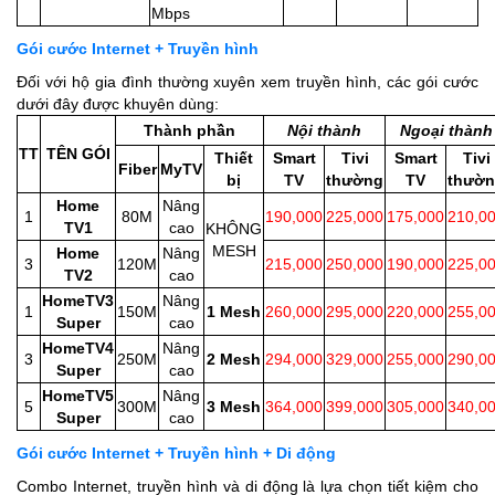
Mbps
Gói cước Internet + Truyền hình
Đối với hộ gia đình thường xuyên xem truyền hình, các gói cước
dưới đây được khuyên dùng:
Thành phần
Nội thành
Ngoại thành
TT
TÊN GÓI
Thiết
Smart
Tivi
Smart
Tivi
Fiber
MyTV
bị
TV
thường
TV
thườ
Home
Nâng
1
80M
190,000
225,000
175,000
210,0
TV1
cao
KHÔNG
MESH
Home
Nâng
3
120M
215,000
250,000
190,000
225,0
TV2
cao
HomeTV3
Nâng
1
150M
1 Mesh
260,000
295,000
220,000
255,0
Super
cao
HomeTV4
Nâng
3
250M
2 Mesh
294,000
329,000
255,000
290,0
Super
cao
HomeTV5
Nâng
5
300M
3 Mesh
364,000
399,000
305,000
340,0
Super
cao
Gói cước Internet + Truyền hình + Di động
Combo Internet, truyền hình và di động là lựa chọn tiết kiệm cho