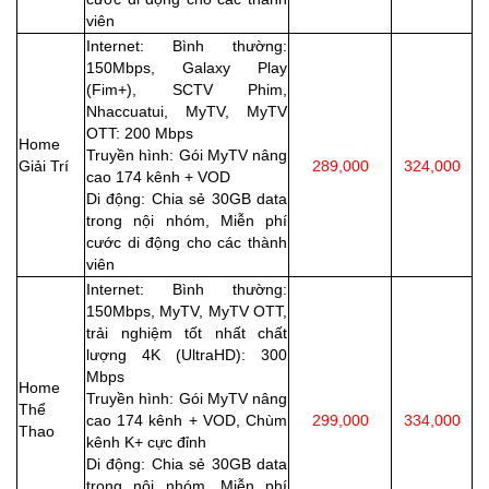
viên
Internet: Bình thường:
150Mbps, Galaxy Play
(Fim+), SCTV Phim,
Nhaccuatui, MyTV, MyTV
OTT: 200 Mbps
Home
Truyền hình: Gói MyTV nâng
Giải Trí
289,000
324,000
cao 174 kênh + VOD
Di động: Chia sẻ 30GB data
trong nội nhóm, Miễn phí
cước di động cho các thành
viên
Internet: Bình thường:
150Mbps, MyTV, MyTV OTT,
trải nghiệm tốt nhất chất
lượng 4K (UltraHD): 300
Mbps
Home
Truyền hình: Gói MyTV nâng
Thể
cao 174 kênh + VOD, Chùm
299,000
334,000
Thao
kênh K+ cực đỉnh
Di động: Chia sẻ 30GB data
trong nội nhóm, Miễn phí