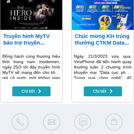
khác thuộc diện cần chuẩn
mạng cần sớm thực hiện
hóa lại thông tin thuê bao/xác
chuẩn hóa để đảm bảo quyền
minh chính chủ.
lợi, tránh bị gián đoạn liên lạc
1 chiều.
Truyền hình MyTV
Chúc mừng KH trúng
bảo trợ truyền...
thưởng CTKM Data...
Đồng hành cùng thương hiệu
Ngày 21/3/2023 vừa qua,
thời trang nam Insidemen,
VinaPhone đã tiến hành quay
ngày 25/3 tới đây truyền hình
thưởng tuần 2 chương trình
MyTV sẽ mang đến cho khán
khuyến mại "Data cực phê -
giả cả nước một không gian
Trúng quà công nghệ". 45
thời trang Việt hiện đại, sang
khách hàng may mắn đã trở
trọng và đẳng cấp. Show diễn
thành những chủ nhân tiếp
Chi tiết
Chi tiết
hứa hẹn ấn tượng với sự có
theo của các phần thưởng
mặt của nam ca sĩ Erik và các
hấp dẫn trong chương trình.
nghệ sĩ, KOLs nổi tiếng: Hoa
hậu H’Hen Niê, Diễn viên Bình
An, Art Director Denis Đặng…