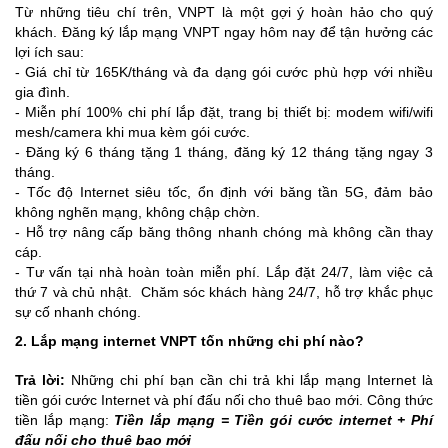
Từ những tiêu chí trên, VNPT là một gợi ý hoàn hảo cho quý
khách. Đăng ký lắp mạng VNPT ngay hôm nay để tận hưởng các
lợi ích sau:
- Giá chỉ từ 165K/tháng và đa dạng gói cước phù hợp với nhiều
gia đình.
- Miễn phí 100% chi phí lắp đặt, trang bị thiết bị: modem wifi/wifi
mesh/camera khi mua kèm gói cước.
- Đăng ký 6 tháng tặng 1 tháng, đăng ký 12 tháng tặng ngay 3
tháng.
- Tốc độ Internet siêu tốc, ổn định với băng tần 5G, đảm bảo
không nghẽn mạng, không chập chờn.
- Hỗ trợ nâng cấp băng thông nhanh chóng mà không cần thay
cáp.
- Tư vấn tại nhà hoàn toàn miễn phí. Lắp đặt 24/7, làm việc cả
thứ 7 và chủ nhật. Chăm sóc khách hàng 24/7, hỗ trợ khắc phục
sự cố nhanh chóng.
2. Lắp mạng internet VNPT tốn những chi phí nào?
Trả lời:
Những chi phí bạn cần chi trả khi lắp mạng Internet là
tiền gói cước Internet và phí đấu nối cho thuê bao mới. Công thức
tiền lắp mạng:
Tiền lắp mạng = Tiền gói cước internet + Phí
đấu nối cho thuê bao mới