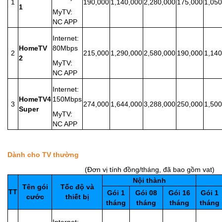
1
190,000
1,140,000
2,280,000
175,000
1,050
1
MyTV:
NC APP
Internet:
HomeTV
80Mbps
2
215,000
1,290,000
2,580,000
190,000
1,140
2
MyTV:
NC APP
Internet:
HomeTV4
150Mbps
3
274,000
1,644,000
3,288,000
250,000
1,500
Super
MyTV:
NC APP
Dành cho TV thường
(Đơn vị tính đồng/tháng, đã bao gồm vat)
Nội thành
Tên gói
Tốc độ và
TT
Gói 1
Gói 08
Gói 16
Gói 1
cước
thiết bị
tháng
tháng
tháng
tháng