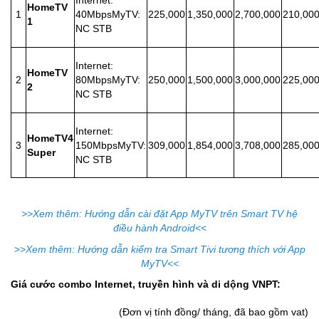
Internet:
HomeTV
1
40MbpsMyTV:
225,000
1,350,000
2,700,000
210,00
1
NC STB
Internet:
HomeTV
2
80MbpsMyTV:
250,000
1,500,000
3,000,000
225,00
2
NC STB
Internet:
HomeTV4
3
150MbpsMyTV:
309,000
1,854,000
3,708,000
285,00
Super
NC STB
>>Xem thêm: Hướng dẫn cài đặt App MyTV trên Smart TV hệ
điều hành Android
<<
>>
Xem thêm: Hướng dẫn kiểm tra Smart Tivi tương thích với App
MyTV<<
Giá cước combo Internet, truyền hình
và
di dộng VNPT:
(Đơn vị tính đồng/ tháng, đã bao gồm vat)