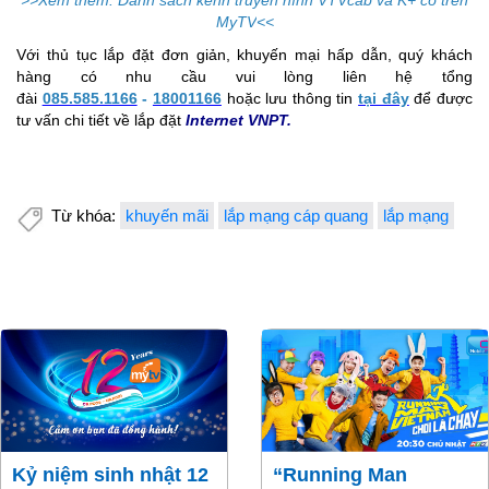
>>Xem thêm: Danh sách kênh truyền hình VTVcab và K+ có trên
MyTV
<<
Với thủ tục lắp đặt đơn giản, khuyến mại hấp dẫn, quý khách
hàng có nhu cầu vui lòng liên hệ tổng
đài
085.585.1166
-
18001166
hoặc lưu thông tin
tại đây
để được
tư vấn chi tiết về lắp đặt
Internet VNPT.
Từ khóa:
khuyến mãi
lắp mạng cáp quang
lắp mạng
Kỷ niệm sinh nhật 12
“Running Man