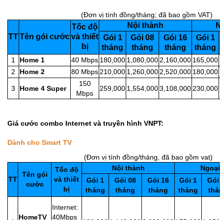
(Đơn vị tính đồng/tháng; đã bao gồm VAT)
Nội thành
N
Tốc độ
TT
Tên gói cước
và thiết
Gói 1
Gói 08
Gói 16
Gói 1
bị
tháng
tháng
tháng
tháng
1
Home 1
40 Mbps
180,000
1,080,000
2,160,000
165,000
2
Home 2
80 Mbps
210,000
1,260,000
2,520,000
180,000
150
3
Home 4 Super
259,000
1,554,000
3,108,000
230,000
Mbps
Giá cước combo Internet và
truyền hình
VNPT:
Dành cho Smart TV
(Đơn vị tính đồng/tháng, đã bao gồm vat)
Nội thành
Ngoại
Tốc độ
Tên gói
TT
và thiết
Gói 1
Gói 08
Gói 16
Gói 1
Gói
cước
bị
tháng
tháng
tháng
tháng
thá
Internet:
HomeTV
40Mbps