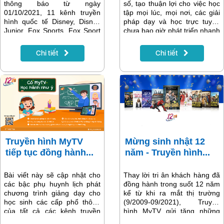
thông báo từ ngày
số, tạo thuận lợi cho việc học
01/10/2021, 11 kênh truyền
tập mọi lúc, mọi nơi, các giải
hình quốc tế Disney, Disney
pháp dạy và học trực tuyến
Junior, Fox Sports, Fox Sport
chưa bao giờ phát triển nhanh
2, Fox Sport 3, Channel V,
như thời gian gần đây. Không
Fox, Fox Life, Fox Movies,
chỉ phục vụ cho nhu cầu ngắn
Chi tiết
Chi tiết
Fox Fanmily Movie, Nat Geo
hạn, đây còn là sự lựa chọn
People sẽ dừng phát sóng
để kết nối vững vàng cho
trên hệ thống truyền hình
tương lai. Tận dụng ưu thế là
MyTV do quy định của đơn vị
một tập đoàn công nghệ hàng
cung cấp bản quyền thay đổi
đầu tại Việt Nam, VNPT cũng
chiến lược kinh doanh và
đã sớm nắm bắt và chuẩn bị
dừng hoạt động tại thị trường
cho hành trình số hóa học tập
Đông Nam Á.
từ cách đây nhiều năm…
Truyền hình MyTV
Mừng sinh nhật 12
tiếp tục đồng hành...
năm - Truyền hình...
Bài viết này sẽ cập nhật cho
Thay lời tri ân khách hàng đã
các bậc phụ huynh lịch phát
đồng hành trong suốt 12 năm
chương trình giảng dạy cho
kể từ khi ra mắt thị trường
học sinh các cấp phổ thông
(9/2009-09/2021), Truyền
của tất cả các kênh truyền
hình MyTV gửi tặng những
hình trung ương và địa
khách hàng than thiết những