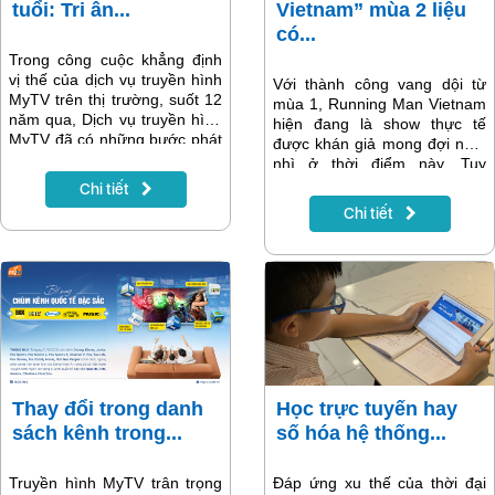
tuổi: Tri ân...
Vietnam” mùa 2 liệu
có...
Trong công cuộc khẳng định
vị thế của dịch vụ truyền hình
Với thành công vang dội từ
MyTV trên thị trường, suốt 12
mùa 1, Running Man Vietnam
năm qua, Dịch vụ truyền hình
hiện đang là show thực tế
MyTV đã có những bước phát
được khán giả mong đợi nhất
triển mạnh mẽ cả về lượng và
nhì ở thời điểm này. Tuy
chất, tạo nên những "trái
nhiên, sau khi lên sóng tập
Chi tiết
ngọt" ấn tượng.
đầu tiên, chương trình
Chi tiết
Running Man Vietnam mùa 2
- Chơi Là Chạy đã vấp phải
nhiều ý kiến trái chiều.
Thay đổi trong danh
Học trực tuyến hay
sách kênh trong...
số hóa hệ thống...
Truyền hình MyTV trân trọng
Đáp ứng xu thế của thời đại