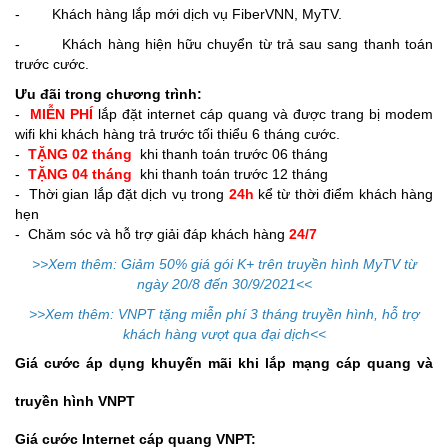
- Khách hàng lắp mới dịch vụ FiberVNN, MyTV.
- Khách hàng hiện hữu chuyển từ trả sau sang thanh toán
trước cước.
Ư
u đãi
trong chương trình
:
-
MIỄN PHÍ
lắp đặt internet cáp quang và được trang bị modem
wifi khi khách hàng trả trước tối thiểu 6 tháng cước.
-
TẶNG 0
2
tháng
khi thanh toán trước 06 tháng
-
TẶNG 0
4
tháng
khi thanh toán trước 12 tháng
- Thời gian lắp đặt dịch vụ trong
24h
kể từ thời điểm khách hàng
hẹn
- Chăm sóc và hỗ trợ giải đáp khách hàng
24/7
>>Xem thêm:
Giảm 50% giá gói K+ trên truyền hình MyTV từ
ngày 20/8 đến 30/9/2021<<
>>Xem thêm: VNPT tặng miễn phí 3 tháng truyền hình, hỗ trợ
khách hàng vượt qua đại dịch<<
Giá cước áp dụng khuyến mãi khi lắp mạng cáp quang
và
truyền hình VNPT
Giá cước Internet cáp quang
VNPT
: