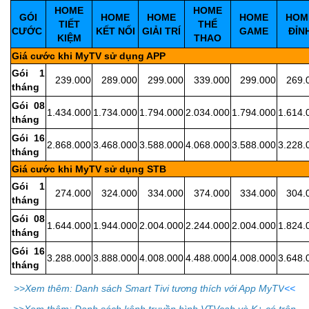
HOME
HOME
GÓI
HOME
HOME
HOME
HOM
TIẾT
THỂ
CƯỚC
KẾT NỐI
GIẢI TRÍ
GAME
ĐỈN
KIỆM
THAO
Giá cước khi MyTV sử dụng APP
Gói 1
239.000
289.000
299.000
339.000
299.000
269.
tháng
Gói 08
1.434.000
1.734.000
1.794.000
2.034.000
1.794.000
1.614.
tháng
Gói 16
2.868.000
3.468.000
3.588.000
4.068.000
3.588.000
3.228.
tháng
Giá cước khi MyTV sử dụng STB
Gói 1
274.000
324.000
334.000
374.000
334.000
304.
tháng
Gói 08
1.644.000
1.944.000
2.004.000
2.244.000
2.004.000
1.824.
tháng
Gói 16
3.288.000
3.888.000
4.008.000
4.488.000
4.008.000
3.648.
tháng
>>Xem thêm: Danh sách Smart Tivi tương thích với App MyTV
<<