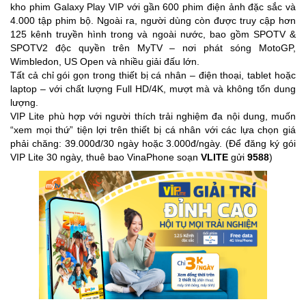
kho phim Galaxy Play VIP với gần 600 phim điện ảnh đặc sắc và
4.000 tập phim bộ. Ngoài ra, người dùng còn được truy cập hơn
125 kênh truyền hình trong và ngoài nước, bao gồm SPOTV &
SPOTV2 độc quyền trên MyTV – nơi phát sóng MotoGP,
Wimbledon, US Open và nhiều giải đấu lớn.
Tất cả chỉ gói gọn trong thiết bị cá nhân – điện thoại, tablet hoặc
laptop – với chất lượng Full HD/4K, mượt mà và không tốn dung
lượng.
VIP Lite phù hợp với người thích trải nghiệm đa nội dung, muốn
“xem mọi thứ” tiện lợi trên thiết bị cá nhân với các lựa chọn giá
phải chăng: 39.000đ/30 ngày hoặc 3.000đ/ngày. (Để đăng ký gói
VIP Lite 30 ngày, thuê bao VinaPhone soạn
VLITE
gửi
9588
)