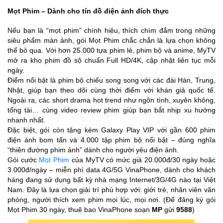
Mọt Phim – Dành cho tín đồ điện ảnh đích thực
Nếu bạn là “mọt phim” chính hiệu, thích chìm đắm trong những
siêu phẩm màn ảnh, gói Mọt Phim chắc chắn là lựa chọn không
thể bỏ qua. Với hơn 25.000 tựa phim lẻ, phim bộ và anime, MyTV
mở ra kho phim đồ sộ chuẩn Full HD/4K, cập nhật liên tục mỗi
ngày.
Điểm nổi bật là phim bộ chiếu song song với các đài Hàn, Trung,
Nhật, giúp bạn theo dõi cùng thời điểm với khán giả quốc tế.
Ngoài ra, các short drama hot trend như ngôn tình, xuyên không,
tổng tài… cùng video review phim giúp bạn bắt nhịp xu hướng
nhanh nhất.
Đặc biệt, gói còn tặng kèm Galaxy Play VIP với gần 600 phim
điện ảnh bom tấn và 4.000 tập phim bộ nổi bật – đúng nghĩa
“thiên đường phim ảnh” dành cho người yêu điện ảnh.
Gói cước
Mọt Phim
của MyTV có mức giá 20.000đ/30 ngày hoặc
3.000đ/ngày – miễn phí data 4G/5G VinaPhone, dành cho khách
hàng đang sử dụng bất kỳ nhà mạng Internet/3G/4G nào tại Việt
Nam. Đây là lựa chọn giải trí phù hợp với: giới trẻ, nhân viên văn
phòng, người thích xem phim mọi lúc, mọi nơi. (Để đăng ký gói
Mọt Phim 30 ngày, thuê bao VinaPhone soạn
MP
gửi
9588
)