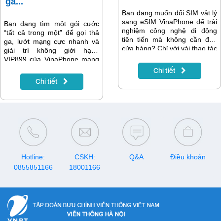
ga...
Bạn đang muốn đổi SIM vật lý
sang eSIM VinaPhone để trải
Bạn đang tìm một gói cước
nghiệm công nghệ di động
“tất cả trong một” để gọi thả
tiên tiến mà không cần đến
ga, lướt mạng cực nhanh và
cửa hàng? Chỉ với vài thao tác
giải trí không giới hạn?
đơn giản trên ứng dụng My
VIP899 của VinaPhone mang
VNPT, bạn có thể chuyển đổi
đến 6.000 phút nội mạng,
Chi tiết
sang eSIM online nhanh
1.000 phút liên mạng, 900GB
Chi tiết
chóng, an toàn và thuận tiện
data tốc độ cao cùng nhiều
mọi lúc mọi nơi. Bài viết này
tiện ích hấp dẫn như truy cập
sẽ hướng dẫn bạn chi tiết
miễn phí các ứng dụng phổ
cách đổi eSIM VinaPhone
biến, xem MyTV Mobile và
ngay trên My VNPT, giúp việc
các dịch vụ giải trí cao cấp.
nâng cấp trở nên dễ dàng
Đây là lựa chọn lý tưởng cho
hơn bao giờ hết.
những ai muốn tận hưởng kết
nối trọn vẹn trong một gói duy
nhất.
Hotline:
CSKH:
Q&A
Điều khoản
0855851166
18001166