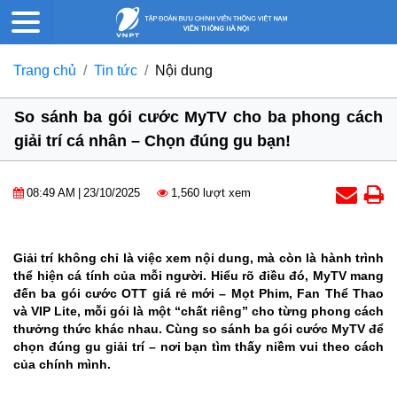
Trang chủ
Tin tức
Nội dung
So sánh ba gói cước MyTV cho ba phong cách
giải trí cá nhân – Chọn đúng gu bạn!
08:49 AM
|
23/10/2025
1,560 lượt xem
Giải trí không chỉ là việc xem nội dung, mà còn là hành trình
thể hiện cá tính của mỗi người. Hiểu rõ điều đó, MyTV mang
đến ba gói cước OTT giá rẻ mới – Mọt Phim, Fan Thể Thao
và VIP Lite, mỗi gói là một “chất riêng” cho từng phong cách
thưởng thức khác nhau. Cùng so sánh ba gói cước MyTV để
chọn đúng gu giải trí – nơi bạn tìm thấy niềm vui theo cách
của chính mình.