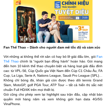
Fan Thể Thao – Dành cho người đam mê tốc độ và cảm xúc
Với những ai không thể rời sân cỏ hay bỏ lỡ giải đấu lớn, gói
Fan
Thể Thao
chính là “người bạn đồng hành” hoàn hảo. Gói mang
đến hơn 10 kênh thể thao chuyên biệt và hàng loạt giải đấu đỉnh
cao: từ VPL-S6, Cúp Quốc gia Việt Nam đến Cúp C1 Châu Âu, FA
Cup, La Liga, Serie A, Nations League, Saudi Pro League (SPL)…
Không chỉ bóng đá, khán giả còn được theo dõi tennis Grand
Slam, MotoGP, golf PGA Tour, ATP Tour – tất cả hiển thị sắc nét
chuẩn Full HD/4K trên mọi thiết bị.
Gói cũng cho phép xem lại highlight sau trận đấu, cập nhật bản
quyền mới hàng năm và xem không giới hạn data 4G/5G
VinaPhone.