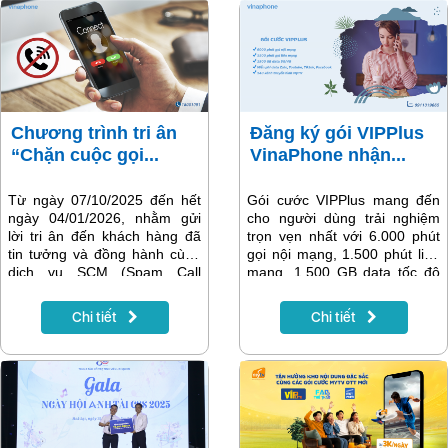
Chương trình tri ân
Đăng ký gói VIPPlus
“Chặn cuộc gọi...
VinaPhone nhận...
Từ ngày 07/10/2025 đến hết
Gói cước VIPPlus mang đến
ngày 04/01/2026, nhằm gửi
cho người dùng trải nghiệm
lời tri ân đến khách hàng đã
trọn vẹn nhất với 6.000 phút
tin tưởng và đồng hành cùng
gọi nội mạng, 1.500 phút liên
dịch vụ SCM (Spam Call
mạng, 1.500 GB data tốc độ
Management) trong suốt thời
cao cùng miễn phí truy cập
gian qua, VNPT Vinaphone
Zalo, Youtube, Tiktok,
Chi tiết
Chi tiết
triển khai chương trình “Chặn
Facebook, WhatsApp. Đi kèm
cuộc gọi làm phiền – Nhận
đó là truyền hình MyTV
Data thả ga” với nhiều ưu đãi
Mobile 140 kênh VTVcab,
hấp dẫn dành riêng cho thuê
công nghệ thoại VoLTE,
bao đang sử dụng dịch vụ.
VoWifi và MultiSIM linh hoạt,
giúp khách hàng kết nối, làm
việc và giải trí mọi lúc, mọi nơi