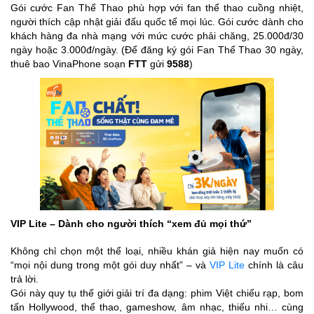
Gói cước Fan Thể Thao phù hợp với fan thể thao cuồng nhiệt,
người thích cập nhật giải đấu quốc tế mọi lúc. Gói cước dành cho
khách hàng đa nhà mạng với mức cước phải chăng, 25.000đ/30
ngày hoặc 3.000đ/ngày. (Để đăng ký gói Fan Thể Thao 30 ngày,
thuê bao VinaPhone soạn
FTT
gửi
9588
)
VIP Lite – Dành cho người thích “xem đủ mọi thứ”
Không chỉ chọn một thể loại, nhiều khán giả hiện nay muốn có
“mọi nội dung trong một gói duy nhất” – và
VIP Lite
chính là câu
trả lời.
Gói này quy tụ thế giới giải trí đa dạng: phim Việt chiếu rạp, bom
tấn Hollywood, thể thao, gameshow, âm nhạc, thiếu nhi… cùng