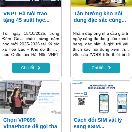
trong một gói cước duy nhất
với giá 1.499.000đ/Tháng.
VNPT Hà Nội trao
Tận hưởng kho nội
tặng 45 suất học...
dung đặc sắc cùng...
Tối ngày 15/10/2025, trong
Nhằm đáp ứng nhu cầu giải trí
Đêm Gala chào mừng năm
ngày càng đa dạng của khách
học mới 2025-2026 tại Ký túc
hàng, đặc biệt là giới trẻ yêu
xá Hòa Lạc – Khu đô thị Đại
thích các nội dung xem theo
học Quốc gia Hà Nội, VNPT
yêu cầu (VOD) trên thiết bị di
Hà Nội đã trao tặng 45 suất
động, VNPT chính thức triển
học bổng với tổng giá trị
khai các gói cước Mọt phim,
Chi tiết
Chi tiết
94,500,000 đồng cho sinh
Fan thể thao và VIP Lite cho
viên tiêu biểu năm 2025 đang
dịch vụ MyTV OTT. Đây là
cư trú trong Ký túc xá của
bước đi quan trọng giúp mở
Trường Đại học Quốc gia Hà
rộng tệp khách hàng tiềm
Nội. Tham dự có ông Nguyễn
năng, nâng cao trải nghiệm
Xuân Vĩnh – Phó Giám đốc
xem nội dung chất lượng cao
VNPT Hà Nội, ông Vũ Văn
và mang đến nhiều tiện ích
Thắng – Bí thư Đảng ủy, Giám
vượt trội.
đốc Trung tâm Hỗ trợ sinh
viên ĐHQG Hà Nội cùng
Chọn VIP899
Cách đổi SIM vật lý
CBCNV, sinh viên của Trường
VinaPhone để gọi thả
sang eSIM...
Đại học Quốc gia Hà Nội.