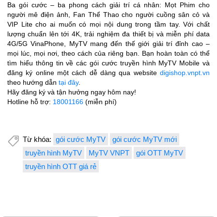
Ba gói cước – ba phong cách giải trí cá nhân: Mọt Phim cho
người mê điện ảnh, Fan Thể Thao cho người cuồng sân cỏ và
VIP Lite cho ai muốn có mọi nội dung trong tầm tay. Với chất
lượng chuẩn lên tới 4K, trải nghiệm đa thiết bị và miễn phí data
4G/5G VinaPhone, MyTV mang đến thế giới giải trí đỉnh cao –
mọi lúc, mọi nơi, theo cách của riêng bạn. Bạn hoàn toàn có thể
tìm hiểu thông tin về các gói cước truyền hình MyTV Mobile và
đăng ký online một cách dễ dàng qua website
digishop.vnpt.vn
theo hướng dẫn
tại đây
.
Hãy đăng ký và tận hưởng ngay hôm nay!
Hotline hỗ trợ:
18001166
(miễn phí)
Từ khóa:
gói cước MyTV
gói cước MyTV mới
truyền hình MyTV
MyTV VNPT
gói OTT MyTV
truyền hình OTT giá rẻ