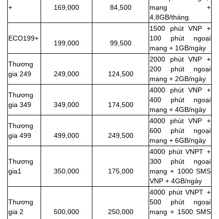
+
169,000
84,500
mạng +
4,8GB/tháng.
1500 phút VNP +
ECO199+
100 phút ngoại
199,000
99,500
mạng + 1GB/ngày
2000 phút VNP +
Thương
200 phút ngoại
gia 249
249,000
124,500
mạng + 2GB/ngày
4000 phút VNP +
Thương
400 phút ngoại
gia 349
349,000
174,500
mạng + 4GB/ngày
4000 phút VNP +
Thương
600 phút ngoại
gia 499
499,000
249,500
mạng + 6GB/ngày
4000 phút VNPT +
Thương
300 phút ngoại
gia1
350,000
175,000
mạng + 1000 SMS
VNP + 4GB/ngày
4000 phút VNPT +
Thương
500 phút ngoại
gia 2
500,000
250,000
mạng + 1500 SMS