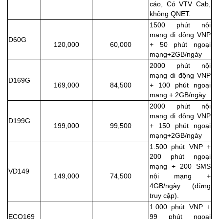
cáo, Có VTV Cab,
không QNET.
1500 phút nội
mạng di động VNP
D60G
120,000
60,000
+ 50 phút ngoại
mạng+2GB/ngày
2000 phút nội
mạng di động VNP
D169G
169,000
84,500
+ 100 phút ngoại
mạng + 2GB/ngày
2000 phút nội
mạng di động VNP
D199G
199,000
99,500
+ 150 phút ngoại
mạng+2GB/ngày
1.500 phút VNP +
200 phút ngoại
mạng + 200 SMS
VD149
149,000
74,500
nội mạng +
4GB/ngày (dừng
truy cập).
1.000 phút VNP +
ECO169
99 phút ngoại