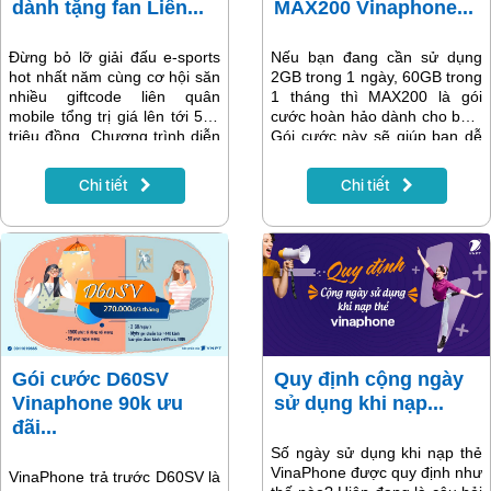
dành tặng fan Liên...
MAX200 Vinaphone...
Đừng bỏ lỡ giải đấu e-sports
Nếu bạn đang cần sử dụng
hot nhất năm cùng cơ hội săn
2GB trong 1 ngày, 60GB trong
nhiều giftcode liên quân
1 tháng thì MAX200 là gói
mobile tổng trị giá lên tới 500
cước hoàn hảo dành cho bạn.
triệu đồng. Chương trình diễn
Gói cước này sẽ giúp bạn dễ
ra từ ngày 18.8 đến 9.10.2022
dàng kiểm soát chi phí do
trên dịch vụ truyền hình
không bị phát sinh lưu lượng
Chi tiết
Chi tiết
MyTV.
ngoài gói.
Gói cước D60SV
Quy định cộng ngày
Vinaphone 90k ưu
sử dụng khi nạp...
đãi...
Số ngày sử dụng khi nạp thẻ
VinaPhone được quy định như
VinaPhone trả trước D60SV là