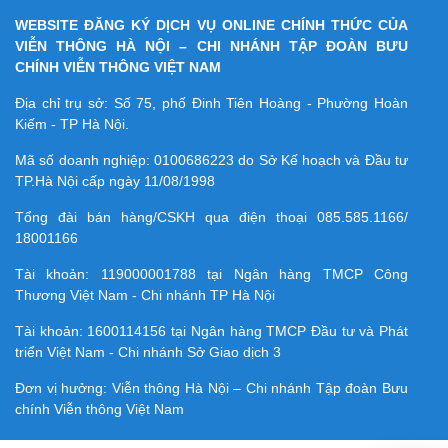
WEBSITE ĐĂNG KÝ DỊCH VỤ ONLINE CHÍNH THỨC CỦA
VIỄN THÔNG HÀ NỘI – CHI NHÁNH TẬP ĐOÀN BƯU
CHÍNH VIỄN THÔNG VIỆT NAM
Địa chỉ trụ sở: Số 75, phố Đinh Tiên Hoàng - Phường Hoàn
Kiếm - TP Hà Nội.
Mã số doanh nghiệp:
0100686223
do Sở Kế hoạch và Đầu tư
TP.Hà Nội cấp ngày 11/08/1998
Tổng đài bán hàng/CSKH qua điện thoại
085.585.1166/
18001166
Tài khoản:
119000001788
tại Ngân hàng TMCP Công
Thương Việt Nam - Chi nhánh TP Hà Nội
Tài khoản:
1600114156
tại Ngân hàng TMCP Ðầu tư và Phát
triển Việt Nam - Chi nhánh Sở Giao dịch 3
Đơn vị hưởng: Viễn thông Hà Nội – Chi nhánh Tập đoàn Bưu
chính Viễn thông Việt Nam