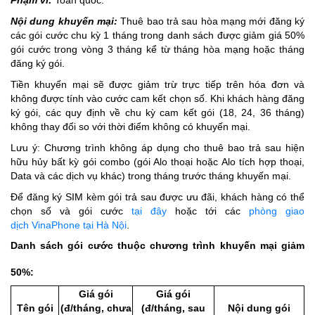
Nội dung khuyến mại:
Thuê bao trả sau hòa mạng mới đăng ký
các gói cước chu kỳ 1 tháng trong danh sách được giảm giá 50%
gói cước trong vòng 3 tháng kể từ tháng hòa mạng hoặc tháng
đăng ký gói.
Tiền khuyến mại sẽ được giảm trừ trực tiếp trên hóa đơn và
không được tính vào cước cam kết chọn số. Khi khách hàng đăng
ký gói, các quy định về chu kỳ cam kết gói (18, 24, 36 tháng)
không thay đổi so với thời điểm không có khuyến mại.
Lưu ý: Chương trình không áp dụng cho thuê bao trả sau hiện
hữu hủy bất kỳ gói combo (gói Alo thoại hoặc Alo tích hợp thoại,
Data và các dịch vụ khác) trong tháng trước tháng khuyến mại.
Để đăng ký SIM kèm gói trả sau được ưu đãi, khách hàng có thể
chọn số và gói cước
tại đây
hoặc tới các
phòng giao
dịch VinaPhone tại Hà Nội
.
Danh sách gói cước thuộc chương trình khuyến mại giảm
50%:
Giá gói
Giá gói
Tên gói
(đ/tháng, chưa
(đ/tháng, sau
Nội dung gói