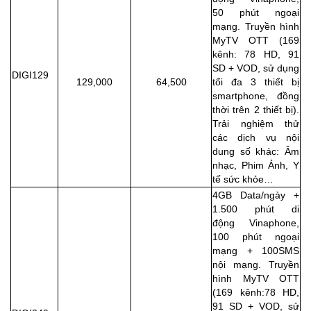
50 phút ngoại
mạng.
Truyền hình
MyTV OTT (169
kênh:
78 HD, 91
SD + VOD, sử dụng
DIGI129
129,000
64,500
tối đa 3
thiết bị
smartphone, đồng
thời trên 2 thiết bị).
Trải nghiệm thử
các dịch vụ nội
dung
số khác: Âm
nhạc, Phim Ảnh, Y
tế sức
khỏe…
4GB Data/ngày +
1.500 phút di
động
Vinaphone,
100 phút ngoại
mạng + 100SMS
nội mạng. Truyền
hình MyTV OTT
(169 kênh:78 HD,
91 SD + VOD, sử