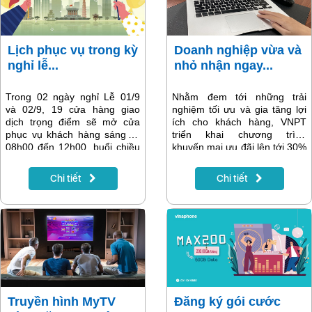
Lịch phục vụ trong kỳ
Doanh nghiệp vừa và
nghỉ lễ...
nhỏ nhận ngay...
Trong 02 ngày nghỉ Lễ 01/9
Nhằm đem tới những trải
và 02/9, 19 cửa hàng giao
nghiệm tối ưu và gia tăng lợi
dịch trọng điểm sẽ mở cửa
ích cho khách hàng, VNPT
phục vụ khách hàng sáng từ
triển khai chương trình
08h00 đến 12h00, buổi chiều
khuyến mại ưu đãi lên tới 30%
từ 13h00 đến 17h00. Danh
cho nhiều sản phẩm, dịch vụ
sách chi tiết có trong bài viết
số thiết yếu cho doanh nghiệp
Chi tiết
Chi tiết
dưới đây:
khi đăng ký các dịch vụ Viễn
thông – Công nghệ thông tin
của VNPT trên
https://onesme.vn.
Truyền hình MyTV
Đăng ký gói cước