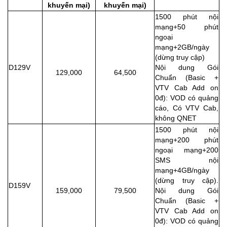
khuyến mại)
khuyến mại)
1500 phút nội
mạng+50 phút
ngoại
mạng+2GB/ngày
(dừng truy cập)
D129V
Nội dung Gói
129,000
64,500
Chuẩn (Basic +
VTV Cab Add on
0đ): VOD có quảng
cáo, Có VTV Cab,
không QNET
1500 phút nội
mạng+200 phút
ngoại mạng+200
SMS nội
mạng+4GB/ngày
(dừng truy cập).
D159V
159,000
79,500
Nội dung Gói
Chuẩn (Basic +
VTV Cab Add on
0đ): VOD có quảng