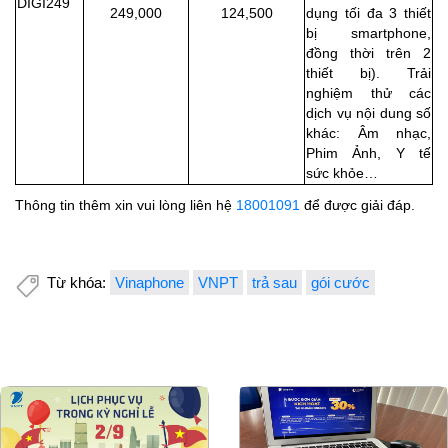
DIGI249
249,000
124,500
dụng tối đa 3
thiết
bị smartphone,
đồng thời trên 2
thiết bị). Trải
nghiệm thử các
dịch vụ nội dung
số
khác: Âm nhạc,
Phim Ảnh, Y tế
sức
khỏe…
Thông tin thêm xin vui lòng liên hệ
18001091
để được giải đáp.
Từ khóa:
Vinaphone
VNPT
trả sau
gói cước