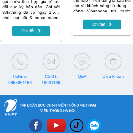
thế nào? Hiện đang là câu hỏi
gói cước tích hợp giá rẻ ưu
mà rất khách hàng sử dụng di
đãi cực kỳ hấp dẫn. Chỉ với
động Vinaphone trử trước
90k/tháng đã có ngay 1.550
quan tâm. Bởi nếu không nắm
phút gọi nội & ngoại mạng.
rõ thời hạn sử dụng của thẻ
Bên cạnh đó còn có thêm 2
Chi tiết
cào điện thoại bạn sẽ rất dễ
GB data tốc độ cao 4G
Chi tiết
rơi vào tình trạng lãng phí số
VinaPhone sử dụng hàng
tiền trong tài khoản do hết
ngày. Đặc biệt D60SV có thêm
ngày sử dụng. Để nắm rõ
truyền hình MyTV gói Chuẩn
thông tin về ngày sử dụng của
(hơn 140 kênh bao gồm chùm
mỗi mệnh giá thẻ cào
kênh VTVCab, VoD).
VinaPhone các bạn hãy tham
khảo bài viết dưới đây nhé!
Hotline:
CSKH:
Q&A
Điều khoản
0855851166
18001166