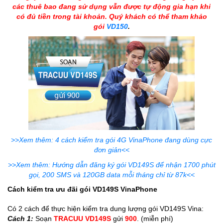
các thuê bao đang sử dụng vẫn được tự động gia hạn khi
có đủ tiền trong tài khoản. Quý khách có thể tham khảo
gói
VD150
.
>>Xem thêm: 4 cách kiểm tra gói 4G VinaPhone đang dùng cực
đơn giản<<
>>Xem thêm: Hướng dẫn đăng ký gói VD149S để nhận 1700 phút
gọi, 200 SMS và 120GB data mỗi tháng chỉ từ 87k<<
Cách kiểm tra ưu đãi gói VD149S VinaPhone
Có 2 cách để thực hiện kiểm tra dung lượng gói VD149S Vina:
Cách 1:
Soạn
TRACUU VD149S
gửi
900
. (miễn phí)