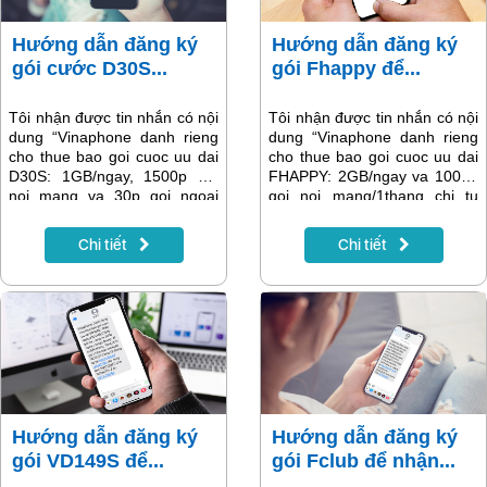
Hướng dẫn đăng ký
Hướng dẫn đăng ký
gói cước D30S...
gói Fhappy để...
Tôi nhận được tin nhắn có nội
Tôi nhận được tin nhắn có nội
dung “Vinaphone danh rieng
dung “Vinaphone danh rieng
cho thue bao goi cuoc uu dai
cho thue bao goi cuoc uu dai
D30S: 1GB/ngay, 1500p goi
FHAPPY: 2GB/ngay va 1000p
noi mang va 30p goi ngoai
goi noi mang/1thang chi tu
mang/1 thang chi voi
40k/thang. Tang 20% gia tri
52k/thang.Tang 20% gia tri the
the nap vao ngay 24,31 thang
Chi tiết
Chi tiết
nap vao ngay 10,24,31 thang
12. Dang ky tai
12. Dang ky tai
https://bit.ly/FHAPPY1” và
https://bit.ly/GOID30S...” và
muốn đăng ký thì phải làm thế
muốn đăng ký thì phải làm thế
nào? Bài viết sau sẽ có hướng
nào? Cùng xem hướng dẫn
dẫn chi tiết.
trong bài viết dưới đây.
Hướng dẫn đăng ký
Hướng dẫn đăng ký
gói VD149S để...
gói Fclub để nhận...