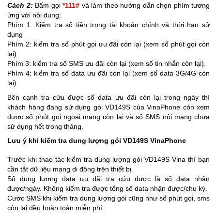
Cách 2:
Bấm gọi
*111#
và làm theo hướng dẫn chọn phím tương
ứng với nội dung:
Phím 1: Kiểm tra số tiền trong tài khoản chính và thời hạn sử
dụng
Phím 2: kiểm tra số phút gọi ưu đãi còn lại (xem số phút gọi còn
lại).
Phím 3: kiểm tra số SMS ưu đãi còn lại (xem số tin nhắn còn lại).
Phím 4: kiểm tra số data ưu đãi còn lại (xem số data 3G/4G còn
lại).
Bên cạnh tra cứu được số data ưu đãi còn lại trong ngày thì
khách hàng đang sử dụng gói VD149S của VinaPhone còn xem
được số phút gọi ngoại mạng còn lại và số SMS nội mạng chưa
sử dụng hết trong tháng.
Lưu ý khi kiểm tra dung lượng gói VD149S VinaPhone
Trước khi thao tác kiểm tra dung lượng gói VD149S Vina thì bạn
cần tắt dữ liệu mạng di động trên thiết bị.
Số dung lượng data ưu đãi tra cứu được là số data nhận
được/ngày. Không kiểm tra được tổng số data nhận được/chu kỳ.
Cước SMS khi kiểm tra dung lượng gói cũng như số phút gọi, sms
còn lại đều hoàn toàn miễn phí.