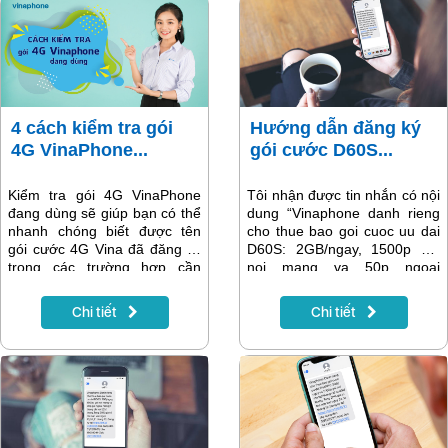
4 cách kiểm tra gói
Hướng dẫn đăng ký
4G VinaPhone...
gói cước D60S...
Kiểm tra gói 4G VinaPhone
Tôi nhận được tin nhắn có nội
đang dùng sẽ giúp bạn có thể
dung “Vinaphone danh rieng
nhanh chóng biết được tên
cho thue bao goi cuoc uu dai
gói cước 4G Vina đã đăng ký
D60S: 2GB/ngay, 1500p goi
trong các trường hợp cần
noi mang va 50p ngoai
thiết. Có rất nhiều cách tra
mang/1 thang chi tu
cứu tên gói cước bạn có thể
70k/thang...Dang ky tai
Chi tiết
Chi tiết
chọn nhắn tin, thao tác USSD,
https://bit.ly/goid60s ...” và
kiểm tra online…. Hãy cùng
muốn đăng ký thì phải làm thế
xem ngay từng cách thực hiện
nào? Bài viết dưới đây sẽ giải
với các bước hướng dẫn chi
đáp chi tiết các thắc mắc
tiết dưới đây nhé!
thường gặp và hướng dẫn
cách đăng ký gói D60S của
Vinaphone.