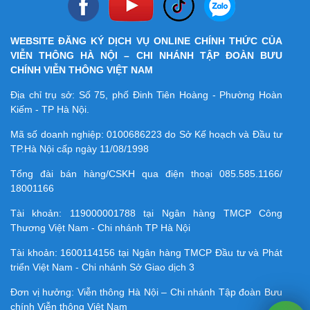
WEBSITE ĐĂNG KÝ DỊCH VỤ ONLINE CHÍNH THỨC CỦA
VIỄN THÔNG HÀ NỘI – CHI NHÁNH TẬP ĐOÀN BƯU
CHÍNH VIỄN THÔNG VIỆT NAM
Địa chỉ trụ sở: Số 75, phố Đinh Tiên Hoàng - Phường Hoàn
Kiếm - TP Hà Nội.
Mã số doanh nghiệp:
0100686223
do Sở Kế hoạch và Đầu tư
TP.Hà Nội cấp ngày 11/08/1998
Tổng đài bán hàng/CSKH qua điện thoại
085.585.1166/
18001166
Tài khoản:
119000001788
tại Ngân hàng TMCP Công
Thương Việt Nam - Chi nhánh TP Hà Nội
Tài khoản:
1600114156
tại Ngân hàng TMCP Ðầu tư và Phát
triển Việt Nam - Chi nhánh Sở Giao dịch 3
Đơn vị hưởng: Viễn thông Hà Nội – Chi nhánh Tập đoàn Bưu
chính Viễn thông Việt Nam