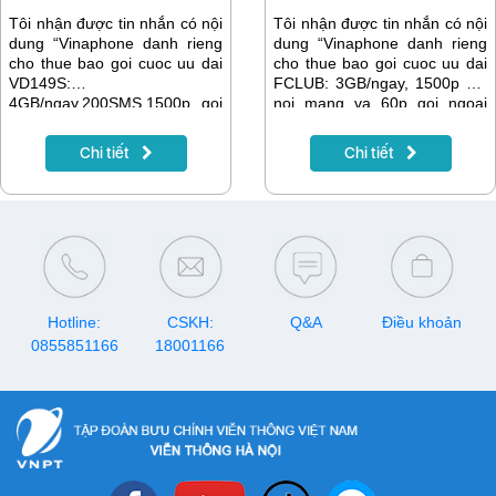
Tôi nhận được tin nhắn có nội
Tôi nhận được tin nhắn có nội
dung “Vinaphone danh rieng
dung “Vinaphone danh rieng
cho thue bao goi cuoc uu dai
cho thue bao goi cuoc uu dai
VD149S:
FCLUB: 3GB/ngay, 1500p goi
4GB/ngay,200SMS,1500p goi
noi mang va 60p goi ngoai
noi mang va 200p ngoai
mang/1 thang chi tu
mang/1 thang chi tu
65k/thang.Tang 20% gia tri the
Chi tiết
Chi tiết
87k/thang. Tang 20% gia tri
nap vao ngay 24,31 thang 12.
the nap vao ngay 10,24,31
Dang ky tai...” và muốn đăng
thang 12. Dang ky tai
ký thì phải làm thế nào? Xem
https://bit.ly/goivd149s...” và
thêm hướng dẫn chi tiết trong
muốn đăng ký thì phải làm thế
bài viết dưới đây.
nào? Hướng dẫn chi tiết có
trong bài viết dưới đây.
Hotline:
CSKH:
Q&A
Điều khoản
0855851166
18001166