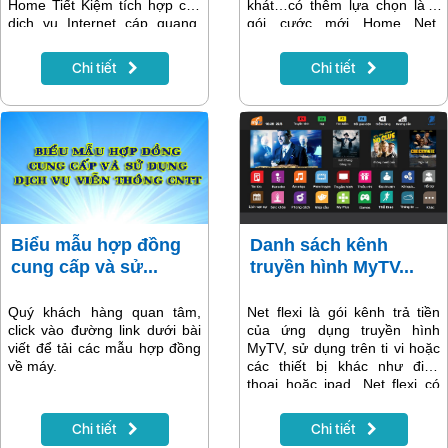
Home Tiết Kiệm tích hợp các
khát…có thêm lựa chọn là 2
dịch vụ Internet cáp quang,
gói cước mới Home Net,
truyền hình MyTV, miễn phí
Home Café với nhiều ưu đãi.
thoại và data cho khách hàng
Chi tiết
Chi tiết
chỉ với giá 239.000đ/tháng.
Đặc biệt, khách hàng sẽ được
MIỄN PHÍ đến 2 tháng sử
dụng khi thanh toán trước
cước. Cùng tìm hiểu về gói
cước qua nội dung bài viết
dưới đây!
Biểu mẫu hợp đồng
Danh sách kênh
cung cấp và sử...
truyền hình MyTV...
Quý khách hàng quan tâm,
Net flexi là gói kênh trả tiền
click vào đường link dưới bài
của ứng dụng truyền hình
viết để tải các mẫu hợp đồng
MyTV, sử dụng trên ti vi hoặc
về máy.
các thiết bị khác như điện
thoại hoặc ipad. Net flexi có
136 kênh, trong đó có 51
kênh truyền hình tín hiệu HD
Chi tiết
Chi tiết
và 85 kênh tín hiệu SD.