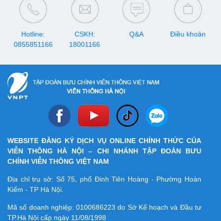
sách đầy đủ các ngân hàng
liên kết với VNPT PAY cho
bạn. Hãy cùng theo dõi nhé!
Hotline:
CSKH:
Q&A
Điều khoản
0855851166
18001166
WEBSITE ĐĂNG KÝ DỊCH VỤ ONLINE CHÍNH THỨC CỦA
VIỄN THÔNG HÀ NỘI – CHI NHÁNH TẬP ĐOÀN BƯU
CHÍNH VIỄN THÔNG VIỆT NAM
Địa chỉ trụ sở: Số 75, phố Đinh Tiên Hoàng - Phường Hoàn
Kiếm - TP Hà Nội.
Mã số doanh nghiệp:
0100686223
do Sở Kế hoạch và Đầu tư
TP.Hà Nội cấp ngày 11/08/1998