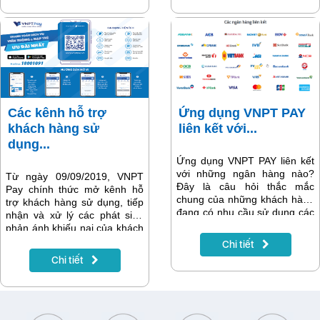
Các kênh hỗ trợ
Ứng dụng VNPT PAY
khách hàng sử
liên kết với...
dụng...
Ứng dụng VNPT PAY liên kết
với những ngân hàng nào?
Từ ngày 09/09/2019, VNPT
Đây là câu hỏi thắc mắc
Pay chính thức mở kênh hỗ
chung của những khách hàng
trợ khách hàng sử dụng, tiếp
đang có nhu cầu sử dụng các
nhận và xử lý các phát sinh
dịch vụ thanh toán cước trực
phản ánh khiếu nại của khách
tuyến. Cụ thể như: Thanh
hàng, bao gồm qua tổng đài
Chi tiết
toán cước các dịch vụ viễn
18001091/nhánh 6, hỗ trợ
Chi tiết
thông FiberVNN, thuê bao
Online qua Fanpage VNPT
Vinaphone trả sau, điện thoại
Pay
cố định, cước dịch vụ truyền
(https://www.facebook.com/VN
hình MyTV, MyTV Net, K+,…
PTPay/) và Live Chat trên app
Bài viết sau sẽ cung cấp danh
VNPT Pay.