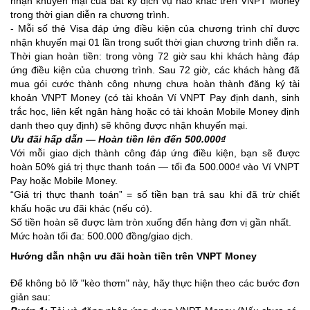
nhận khuyến mại của bất kỳ dịch vụ nào khác trên VNPT Money
trong thời gian diễn ra chương trình.
- Mỗi số thẻ Visa đáp ứng điều kiện của chương trình chỉ được
nhận khuyến mại 01 lần trong suốt thời gian chương trình diễn ra.
Thời gian hoàn tiền: trong vòng 72 giờ sau khi khách hàng đáp
ứng điều kiện của chương trình. Sau 72 giờ, các khách hàng đã
mua gói cước thành công nhưng chưa hoàn thành đăng ký tài
khoản VNPT Money (có tài khoản Ví VNPT Pay định danh, sinh
trắc học, liên kết ngân hàng hoặc có tài khoản Mobile Money định
danh theo quy định) sẽ không được nhận khuyến mại.
Ưu đãi hấp dẫn — Hoàn tiền lên đến 500.000₫
Với mỗi giao dịch thành công đáp ứng điều kiện, bạn sẽ được
hoàn 50% giá trị thực thanh toán — tối đa 500.000₫ vào Ví VNPT
Pay hoặc Mobile Money.
“Giá trị thực thanh toán” = số tiền bạn trả sau khi đã trừ chiết
khấu hoặc ưu đãi khác (nếu có).
Số tiền hoàn sẽ được làm tròn xuống đến hàng đơn vị gần nhất.
Mức hoàn tối đa: 500.000 đồng/giao dịch.
Hướng dẫn nhận ưu đãi hoàn tiền trên VNPT Money
Để không bỏ lỡ "kèo thơm" này, hãy thực hiện theo các bước đơn
giản sau: