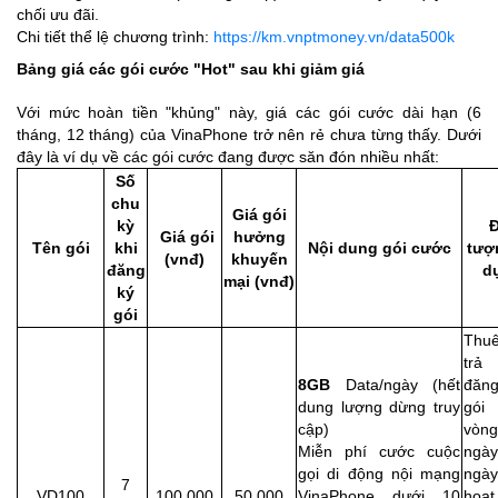
chối ưu đãi.
Chi tiết thể lệ chương trình:
https://km.vnptmoney.vn/data500k
Bảng giá các gói cước "Hot" sau khi giảm giá
Với mức hoàn tiền "khủng" này, giá các gói cước dài hạn (6
tháng, 12 tháng) của VinaPhone trở nên rẻ chưa từng thấy. Dưới
đây là ví dụ về các gói cước đang được săn đón nhiều nhất:
Số
chu
Giá gói
kỳ
Đ
Giá gói
hưởng
Tên gói
khi
Nội dung gói cước
tượ
(vnđ)
khuyến
đăng
d
mại (vnđ)
ký
gói
Thu
trả 
8GB
Data/ngày (hết
đăn
dung lượng dừng truy
gói 
cập)
vòn
Miễn phí cước cuộc
ngày
gọi di động nội mạng
ngày
7
VD100
100.000
50.000
VinaPhone dưới 10
hoạt