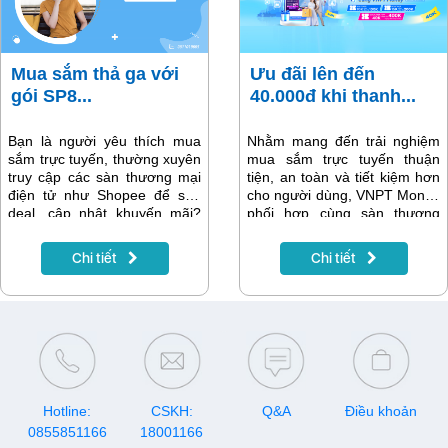
giúp bạn tổng hợp đầy đủ các
gói 4G Vinaphone 100k/tháng
đáng đăng ký nhất.
Mua sắm thả ga với
Ưu đãi lên đến
gói SP8...
40.000đ khi thanh...
Bạn là người yêu thích mua
Nhằm mang đến trải nghiệm
sắm trực tuyến, thường xuyên
mua sắm trực tuyến thuận
truy cập các sàn thương mại
tiện, an toàn và tiết kiệm hơn
điện tử như Shopee để săn
cho người dùng, VNPT Money
deal, cập nhật khuyến mãi?
phối hợp cùng sàn thương
Gói cước SP8 của VinaPhone
mại điện tử Lazada triển khai
chính là lựa chọn lý tưởng
chương trình ưu đãi đặc biệt
Chi tiết
Chi tiết
dành cho bạn. Với mức phí
trong tháng 11 và 12/2025.
hợp lý, ưu đãi data hấp dẫn
Chỉ cần thanh toán bằng
và đặc biệt miễn phí truy cập
VNPT Money khi mua hàng
ứng dụng/website Shopee –
trên Lazada, khách hàng sẽ
gói SP8 giúp bạn lướt web,
được nhận voucher giảm giá
đặt hàng, theo dõi giỏ hàng…
lên đến 40.000đ cho mỗi đơn
mà không lo cạn dung lượng.
hàng.
Hotline:
CSKH:
Q&A
Điều khoản
0855851166
18001166