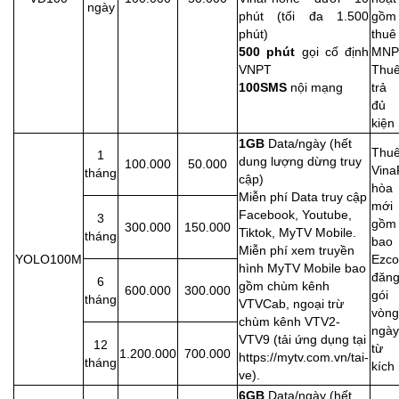
ngày
phút (tối đa 1.500
gồ
phút)
thu
500 phút
gọi cố định
MNP
VNPT
Thu
100SMS
nội mạng
trả 
đủ 
kiện
1GB
Data/ngày (hết
Thu
1
dung lượng dừng truy
100.000
50.000
Vina
tháng
cập)
hòa
Miễn phí Data truy cập
mới
Facebook, Youtube,
3
gồm
300.000
150.000
Tiktok, MyTV Mobile.
tháng
bao
Miễn phí xem truyền
YOLO100M
Ezco
hình MyTV Mobile bao
đăn
6
gồm chùm kênh
600.000
300.000
gói 
tháng
VTVCab, ngoại trừ
vòn
chùm kênh VTV2-
ngà
VTV9 (tải ứng dụng tại
12
từ 
1.200.000
700.000
https://mytv.com.vn/tai-
tháng
kích 
ve).
6GB
Data/ngày (hết