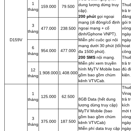
1
dung lượng dừng truy
Thuê
159.000
79.500
tháng
cập).
trả t
200 phút
gọi ngoại
đăng
mạng (di động/cố định
gói 
3
ngoại mạng + cố
vòng
477.000
238.500
tháng
định/Gphone VNPT).
ngày
D159V
Miễn phí cuộc gọi nội
ngày
mạng dưới 30 phút (tối
hoạt
6
954.000
477.000
đa 1500 phút).
công
tháng
200 SMS
nội mạng.
Thuê
Miễn phí xem truyền
trả t
hình MyTV Mobile bao
đủ đ
12
1.908.000
1.408.000
gồm bao gồm chùm
kiện.
tháng
kênh VTVCab.
Thuê
Vina
1
125.000
62.500
8GB Data (hết dung
trả t
tháng
lượng dừng truy cập)
kích
MyTV Mobile (bao
mới 
gồm bao gồm chùm
vòng
3
375.000
187.500
kênh VTVCab)
ngày
tháng
Miễn phí data truy cập
ngày