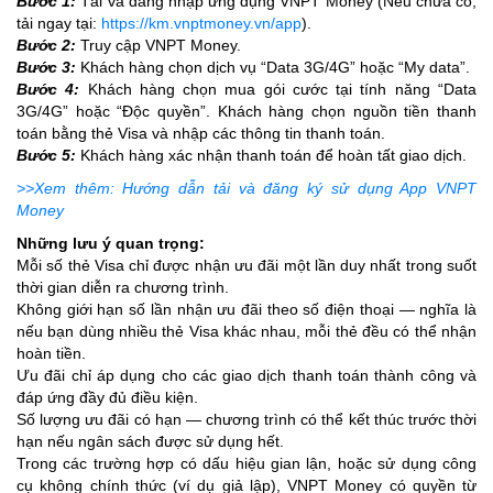
Bước 1:
Tải và đăng nhập ứng dụng VNPT Money (Nếu chưa có,
tải ngay tại:
https://km.vnptmoney.vn/app
).
Bước 2:
Truy cập VNPT Money.
Bước 3:
Khách hàng chọn dịch vụ “Data 3G/4G” hoặc “My data”.
Bước 4:
Khách hàng chọn mua gói cước tại tính năng “Data
3G/4G” hoặc “Độc quyền”. Khách hàng chọn nguồn tiền thanh
toán bằng thẻ Visa và nhập các thông tin thanh toán.
Bước 5:
Khách hàng xác nhận thanh toán để hoàn tất giao dịch.
>>Xem thêm: Hướng dẫn tải và đăng ký sử dụng App VNPT
Money
Những lưu ý quan trọng:
Mỗi số thẻ Visa chỉ được nhận ưu đãi một lần duy nhất trong suốt
thời gian diễn ra chương trình.
Không giới hạn số lần nhận ưu đãi theo số điện thoại — nghĩa là
nếu bạn dùng nhiều thẻ Visa khác nhau, mỗi thẻ đều có thể nhận
hoàn tiền.
Ưu đãi chỉ áp dụng cho các giao dịch thanh toán thành công và
đáp ứng đầy đủ điều kiện.
Số lượng ưu đãi có hạn — chương trình có thể kết thúc trước thời
hạn nếu ngân sách được sử dụng hết.
Trong các trường hợp có dấu hiệu gian lận, hoặc sử dụng công
cụ không chính thức (ví dụ giả lập), VNPT Money có quyền từ