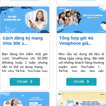
giúp bạn chủ động mọi thứ.
chưa thanh toán cước đúng
VNPT thiết kế tính năng này
hạn. Vậy khi SIM bị thu hồi,
để bạn có thể tự kiểm tra mà
người dùng có thể lấy lại hay
không cần chờ tổng đài hay
không? Dưới đây là hướng
nhân viên hỗ trợ. Dưới đây là
dẫn chi tiết giúp bạn biết
hướng dẫn chi tiết từng bước,
chính xác tình trạng và cách
bạn chỉ cần làm theo là được
xử lý.
ngay.
Cách đăng ký mạng
Tổng hợp gói 4G
Vina 30K 1...
Vinaphone giá...
Bạn đang tìm kiếm một gói
Nhu cầu sử dụng dữ liệu di
cước VinaPhone chỉ 30.000
động ngày càng tăng, đặc biệt
đ/tháng hoặc 1 tuần nhưng
với những khách hàng thường
vẫn có thể sử dụng mạng xã
xuyên xem YouTube, lướt
hội như TikTok, YouTube hay
TikTok, học tập, làm việc
MyTV thoải mái? Trong bài
online hay sử dụng bản đồ khi
viết này, chúng mình sẽ tổng
di chuyển. Trong tầm giá
Chi tiết
Chi tiết
hợp chi tiết cách đăng ký gói
100.000 đồng/tháng,
30K VinaPhone mới nhất,
Vinaphone đang cung cấp
thông tin chi tiết sẽ có trong
nhiều gói 4G hấp dẫn với
bài viết.
dung lượng lớn, ưu đãi cố
định và mức chi phí cực kỳ
hợp lý. Bài viết dưới đây sẽ