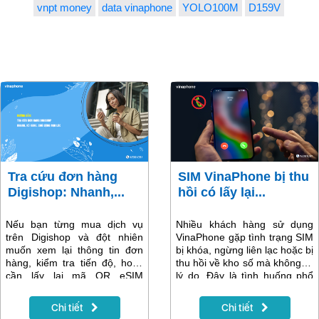
vnpt money
data vinaphone
YOLO100M
D159V
Tra cứu đơn hàng
SIM VinaPhone bị thu
Digishop: Nhanh,...
hồi có lấy lại...
Nếu bạn từng mua dịch vụ
Nhiều khách hàng sử dụng
trên Digishop và đột nhiên
VinaPhone gặp tình trạng SIM
muốn xem lại thông tin đơn
bị khóa, ngừng liên lạc hoặc bị
hàng, kiểm tra tiến độ, hoặc
thu hồi về kho số mà không rõ
cần lấy lại mã QR eSIM
lý do. Đây là tình huống phổ
nhưng không biết bắt đầu từ
biến khi thuê bao không sử
đâu, thì tính năng Tra cứu
dụng trong thời gian dài,
Chi tiết
Chi tiết
đơn hàng chính là “trợ thủ”
không cập nhật thông tin hoặc